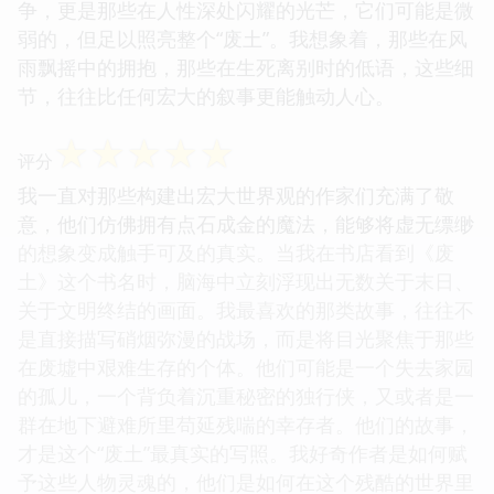
争，更是那些在人性深处闪耀的光芒，它们可能是微
弱的，但足以照亮整个“废土”。我想象着，那些在风
雨飘摇中的拥抱，那些在生死离别时的低语，这些细
节，往往比任何宏大的叙事更能触动人心。
☆
☆
☆
☆
☆
评分
我一直对那些构建出宏大世界观的作家们充满了敬
意，他们仿佛拥有点石成金的魔法，能够将虚无缥缈
的想象变成触手可及的真实。当我在书店看到《废
土》这个书名时，脑海中立刻浮现出无数关于末日、
关于文明终结的画面。我最喜欢的那类故事，往往不
是直接描写硝烟弥漫的战场，而是将目光聚焦于那些
在废墟中艰难生存的个体。他们可能是一个失去家园
的孤儿，一个背负着沉重秘密的独行侠，又或者是一
群在地下避难所里苟延残喘的幸存者。他们的故事，
才是这个“废土”最真实的写照。我好奇作者是如何赋
予这些人物灵魂的，他们是如何在这个残酷的世界里