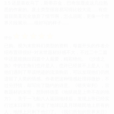
3.5 还是喜欢马丁，斯蒂芬金，巴奇加鹿皮这几位熟
悉的作家的。废土类型很容易写得比较大流……有些
篇目简直完全放弃了情节啊，怎么说呢，更像一个世
界片段展示……很好写的样子……
☆
☆
☆
☆
☆
评分
已购。视为末世科幻类型的资料，每篇开头的作者介
绍布置得很好~对末世题材好感不大，不过二十二篇
中还是能挑出四篇个人最爱，精彩绝伦。《沙渣之
族》中的主角们也许是人，也许已经算不上是人，当
他们遇到了早该绝迹的流浪狗后，可以发现他们仍然
遗留了人类的情感。作者把这种情感处理得微妙，不
过分抒情，却写出了隐约的诗意。《错失审判》，宗
教题材的末世，想到特德姜《地狱就是上帝不在的地
方》，关于一飞船八人返回地球后，发现上帝已经实
行过末日审判，带走了地球以及月球殖民地上所有的
人，地球上只剩下他们了。《我们所知的世界末日》