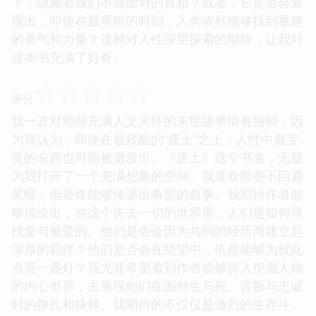
下，隐藏着我们不愿面对的真相？或者，它是否会展
现出，即使在最黑暗的时刻，人类依然能够找到重建
的勇气和力量？这种对人性深层探索的期待，让我对
这本书充满了好奇。
☆
☆
☆
☆
☆
评分
我一直对那些充满人文关怀的末世故事情有独钟，因
为我认为，即使在最残酷的“废土”之上，人性中最宝
贵的东西也可能被激发出。《废土》这个书名，无疑
为我打开了一个充满想象的空间。我喜欢那些不回避
黑暗，但最终能够传递出希望的叙事。我期待作者能
够描绘出，在这个失去一切的世界里，人们是如何寻
找爱与被爱的。他们是否会因为共同的经历而建立起
深厚的羁绊？他们是否会在绝望中，依然能够为彼此
点亮一盏灯？我尤其希望看到作者能够深入挖掘人物
的内心世界，去展现他们在面对生与死、背叛与忠诚
时的挣扎和抉择。我期待的不仅仅是激烈的生存斗