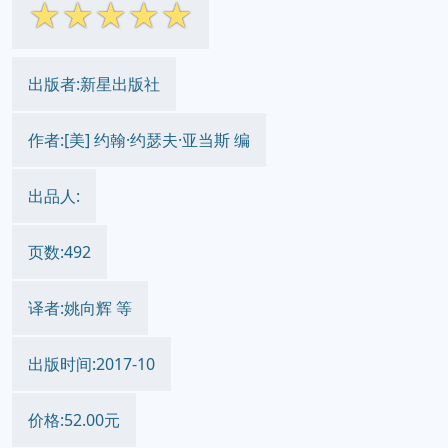
☆
☆
☆
☆
☆
出版者:新星出版社
作者:[美] 约翰·约瑟夫·亚当斯 编
出品人:
页数:492
译者:姚向辉 等
出版时间:2017-10
价格:52.00元