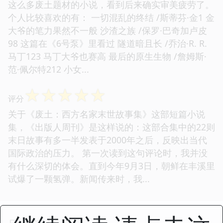
这么多废土题材的小说，看到后来确实审美疲劳了。
个人比较喜欢的有： 一切混乱的终结 /斯蒂芬·金1 金
大爷的笔力果然不一般 沙渣之族 /保罗·巴奇加卢皮
98 这篇在《6号泵》里看过 隧道暗且长 /乔治·R. R.
马丁123 马丁大爷也赛高 最后的原生生物 /詹姆斯·
范·佩尔特212 小女...
☆
☆
☆
☆
☆
评分
关于《废土：西方名家末世故事集》这部短篇小说
集，《出版人周刊》是这样说的：这部合集中的22则
末日故事有多一半发表于2000年之后，反映出当代
国际政治的压力。 第一次读到这句评论时，我并没
有什么深切的体会。直到今年9月3日，朝鲜在丰溪里
试爆了一颗氢弹。新闻传来时，我...