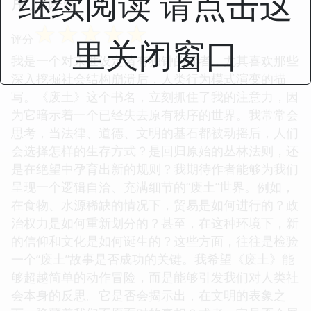
继续阅读 请点击这
用户评价
☆
☆
☆
☆
☆
评分
里关闭窗口
我是一个对末世设定情有独钟的读者，尤其喜欢那些
深入挖掘社会结构崩溃后，人类行为模式演变的描
写。《废土》这个书名，立刻抓住了我的注意力，因
为它暗示着一个已经失去原有秩序的世界。我常常会
思考，当法律、道德、文明的基石都被动摇后，人们
会选择怎样的生存方式？是回归原始的丛林法则，还
是在绝望中孕育出新的规则？我期待作者能够为我们
呈现一个逻辑自洽、充满细节的“废土”世界。例如，
在食物、水源稀缺的情况下，贸易是如何进行的？政
治权力是如何重新划分的？甚至，在这种环境下，新
的信仰和文化是如何诞生的？这些方面，往往是检验
一个“废土”故事是否成功的关键。我希望《废土》能
够超越简单的动作冒险，而是能够引发我们对人类社
会本身的反思。它是否会揭示出，在文明的表象之