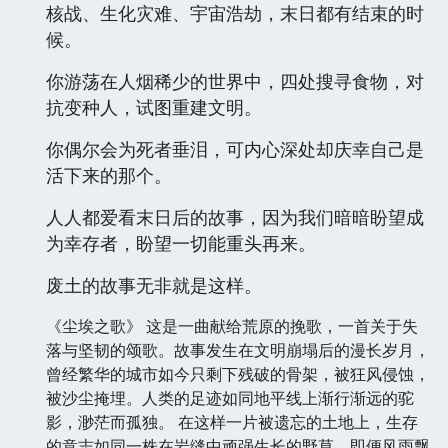
核战、生化灾难、宇宙浩劫，末日都有结束的时
候。
你游荡在人烟稀少的世界中，四处搜寻食物，对
抗变种人，试图重建文明。
你偶尔会为死者垂泪，可内心深处却庆幸自己是
活下来的那个。
人人都爱看末日后的故事，因为我们暗暗盼望成
为幸存者，盼望一切能重头再来。
废土的故事无非就是这样。
《尘埃之歌》 这是一曲献给荒原的挽歌，一首关于失
落与坚韧的颂歌。故事发生在文明崩塌后的漫长岁月，
曾经繁华的城市如今只剩下残破的骨架，被狂风侵蚀，
被沙尘掩埋。人类的足迹如同地平线上渐行渐远的驼
影，渺茫而孤独。 在这样一片被遗忘的土地上，生存
的意志如同一株在岩缝中顽强生长的野草，即便风雨飘