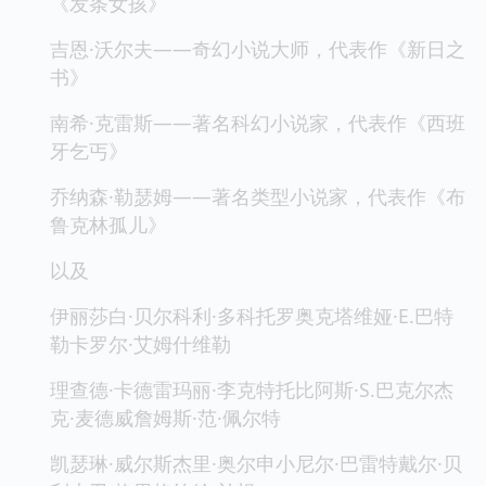
《发条女孩》
吉恩·沃尔夫——奇幻小说大师，代表作《新日之
书》
南希·克雷斯——著名科幻小说家，代表作《西班
牙乞丐》
乔纳森·勒瑟姆——著名类型小说家，代表作《布
鲁克林孤儿》
以及
伊丽莎白·贝尔科利·多科托罗奥克塔维娅·E.巴特
勒卡罗尔·艾姆什维勒
理查德·卡德雷玛丽·李克特托比阿斯·S.巴克尔杰
克·麦德威詹姆斯·范·佩尔特
凯瑟琳·威尔斯杰里·奥尔申小尼尔·巴雷特戴尔·贝