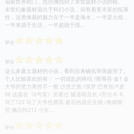
扇新世界的门，也仿佛找到了末世题材小说的根。
末世幻象题材源出于科幻小说，却有着更丰富的拓展
性，这类体裁的魅力在于一半是海水，一半是火焰，
一半来源于生活，一半超脱于现...
☆
☆
☆
☆
☆
评分
☆
☆
☆
☆
☆
评分
这么多废土题材的小说，看到后来确实审美疲劳了。
个人比较喜欢的有： 一切混乱的终结 /斯蒂芬·金1 金
大爷的笔力果然不一般 沙渣之族 /保罗·巴奇加卢皮
98 这篇在《6号泵》里看过 隧道暗且长 /乔治·R. R.
马丁123 马丁大爷也赛高 最后的原生生物 /詹姆斯·
范·佩尔特212 小女...
☆
☆
☆
☆
☆
评分