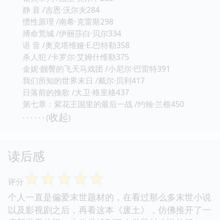
静 音 /吉恩·沃尔夫284
惯性原理 /南希·克雷斯298
搏命荒城 /伊丽莎白·贝尔334
语 音 /奥克塔维娅·E.巴特勒358
杀人犯 /卡罗尔·艾姆什维勒375
金妮·靓臀的飞天马戏团 /小尼尔·巴雷特391
我们所知的世界末日 /戴尔·贝利417
日落前的挽歌 /大卫·格里格437
第七章：紫花王国里的最后一战 /约翰·兰根450
收起
· · · · · · (
)
读后感
☆
☆
☆
☆
☆
评分
个人一直是偏爱末世题材的，在看过那么多末世小说
以及影视剧之后，再看这本《废土》，仿佛推开了一