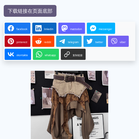
下载链接在页面底部
facebook
linkedin
mastodon
messenger
pinterest
reddit
telegram
twitter
viber
vkontakte
whatsapp
复制链接