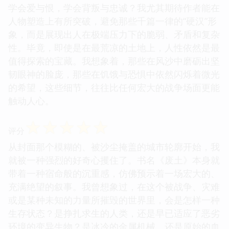
学会爱与恨，学会背叛与忠诚？我尤其期待作者能在
人物塑造上有所突破，避免那些千篇一律的“硬汉”形
象，而是展现出人在极端压力下的脆弱、矛盾和复杂
性。毕竟，即使是在最荒凉的土地上，人性依然是最
值得探索的宝藏。我想象着，那些在风沙中磨砺出坚
韧眼神的脸庞，那些在饥饿与恐惧中依然闪烁着微光
的希望，这些细节，往往比任何宏大的战争场面更能
触动人心。
☆
☆
☆
☆
☆
评分
从封面那个模糊的、被沙尘掩盖的城市轮廓开始，我
就被一种强烈的好奇心攫住了。书名《废土》本身就
带着一种宿命般的沉重感，仿佛预示着一场宏大的、
充满绝望的叙事。我曾想象过，在这个被战争、灾难
或是某种未知的力量所摧毁的世界里，会是怎样一种
生存状态？是挣扎求生的人类，还是早已适应了恶劣
环境的变异生物？是冰冷的金属机械，还是原始的血