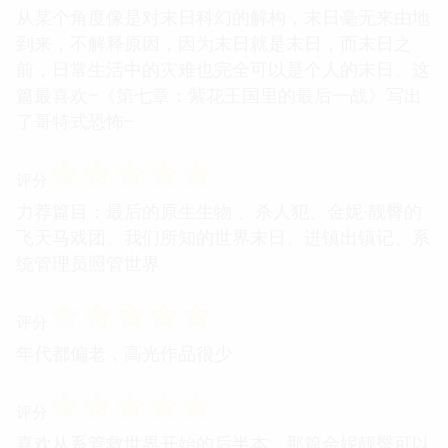
从某个角度像是对末日科幻的解构，末日毫无来由地
到来，不解释原因，因为末日就是末日，而末日之
前，日常生活中的灾难也完全可以是个人的末日。这
篇最喜欢~《第七章：紫花王国里的最后一战》写出
了哥特式恐怖~
☆
☆
☆
☆
☆
评分
力荐篇目：最后的原生生物 、杀人犯、金妮·靓臀的
飞天马戏团、我们所知的世界末日、进镇出镇记、系
统管理员照管世界
☆
☆
☆
☆
☆
评分
年代都偏老，高光作品很少
☆
☆
☆
☆
☆
评分
喜欢从系管救世界开始的后半本，那篇金妮靓臀可以