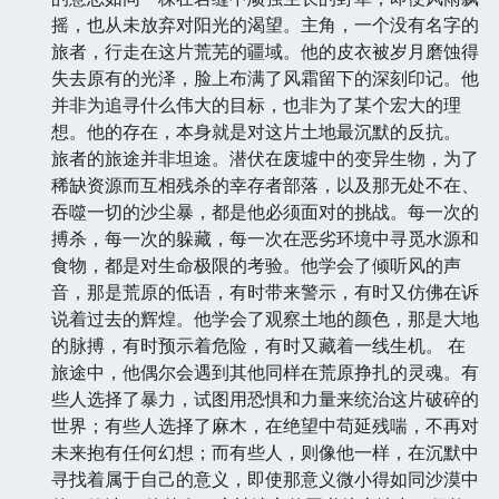
摇，也从未放弃对阳光的渴望。主角，一个没有名字的
旅者，行走在这片荒芜的疆域。他的皮衣被岁月磨蚀得
失去原有的光泽，脸上布满了风霜留下的深刻印记。他
并非为追寻什么伟大的目标，也非为了某个宏大的理
想。他的存在，本身就是对这片土地最沉默的反抗。
旅者的旅途并非坦途。潜伏在废墟中的变异生物，为了
稀缺资源而互相残杀的幸存者部落，以及那无处不在、
吞噬一切的沙尘暴，都是他必须面对的挑战。每一次的
搏杀，每一次的躲藏，每一次在恶劣环境中寻觅水源和
食物，都是对生命极限的考验。他学会了倾听风的声
音，那是荒原的低语，有时带来警示，有时又仿佛在诉
说着过去的辉煌。他学会了观察土地的颜色，那是大地
的脉搏，有时预示着危险，有时又藏着一线生机。 在
旅途中，他偶尔会遇到其他同样在荒原挣扎的灵魂。有
些人选择了暴力，试图用恐惧和力量来统治这片破碎的
世界；有些人选择了麻木，在绝望中苟延残喘，不再对
未来抱有任何幻想；而有些人，则像他一样，在沉默中
寻找着属于自己的意义，即使那意义微小得如同沙漠中