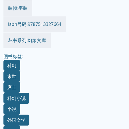
装帧:平装
isbn号码:9787513327664
丛书系列:幻象文库
图书标签:
科幻
末世
废土
科幻小说
小说
外国文学