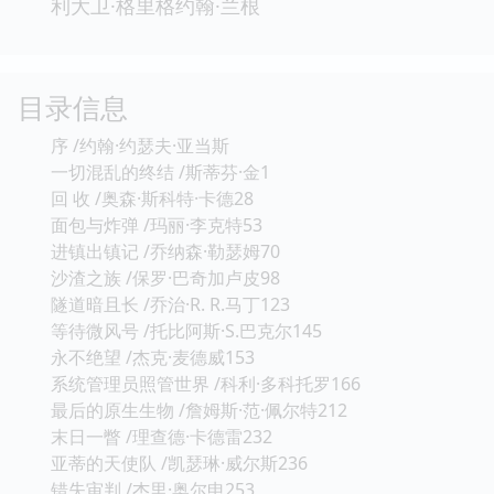
利大卫·格里格约翰·兰根
目录信息
序 /约翰·约瑟夫·亚当斯
一切混乱的终结 /斯蒂芬·金1
回 收 /奥森·斯科特·卡德28
面包与炸弹 /玛丽·李克特53
进镇出镇记 /乔纳森·勒瑟姆70
沙渣之族 /保罗·巴奇加卢皮98
隧道暗且长 /乔治·R. R.马丁123
等待微风号 /托比阿斯·S.巴克尔145
永不绝望 /杰克·麦德威153
系统管理员照管世界 /科利·多科托罗166
最后的原生生物 /詹姆斯·范·佩尔特212
末日一瞥 /理查德·卡德雷232
亚蒂的天使队 /凯瑟琳·威尔斯236
错失审判 /杰里·奥尔申253