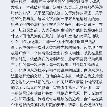
的一粒沙。 他曾在一座被遗忘的图书馆废墟中，偶然
发现了一本残破的书籍。泛黄的纸页上记载着那些遥远
时代的知识，关于星辰的轨迹，关于海洋的深邃，关于
曾经的爱与恨。这些文字如同一束来自遥远过去的光，
照亮了他内心深处某个被遗忘的角落。他开始思考，在
这一切毁灭之前，人类是如何生活的？他们曾经拥有过
什么？而他又为何在此刻，被这片土地如此深刻地吸
引？ 《尘埃之歌》并非一个关于英雄征服世界的故
事，它更像是一次对人类精神内核的探寻。它展现了在
极端环境下，个体所能爆发出的惊人韧性，以及在最黑
暗的时刻，依然存在的微弱希望。旅者不需要成为救世
主，他的每一次呼吸，每一次迈步，都是对生命的肯
定。他也许永远找不到那个传说中的绿洲，也许永远无
法重建辉煌的文明，但他的存在本身，就是在为这片荒
芜之地注入一丝新的活力，如同那些在废墟中悄然绽放
的花朵，以无声的姿态，宣告着生命不息的证明。 故
事的结局没有明确的答案，就像这片荒原一样，充满着
未知和可能性。旅者或许会继续他的旅程，也许会在某
个不起眼的角落找到片刻的安宁，或者，他会选择在这