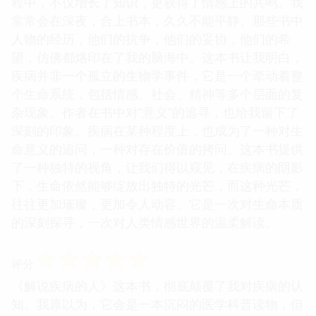
程中，不仅增长了知识，更获得了情感上的共鸣。我
常常会在深夜，合上书本，久久不能平静。那些书中
人物的经历，他们的抗争，他们的妥协，他们的希
望，仿佛都烙印在了我的脑海中。这本书让我明白，
疾病并非一个孤立的生物学事件，它是一个牵动着整
个生命系统，包括情感、社会、精神等多个层面的复
杂现象。作者在书中对“意义”的追寻，也给我留下了
深刻的印象。疾病在某种程度上，也成为了一种对生
命意义的追问，一种对存在价值的拷问。这本书提供
了一种独特的视角，让我们得以窥见，在疾病的阴影
下，生命依然能够绽放出独特的光芒，而这种光芒，
往往更加璀璨，更加令人动容。它是一次对生命本质
的深刻探寻，一次对人类情感世界的温柔解读。
☆
☆
☆
☆
☆
评分
《解说疾病的人》这本书，彻底颠覆了我对疾病的认
知。我原以为，它会是一本沉闷的医学科普读物，但