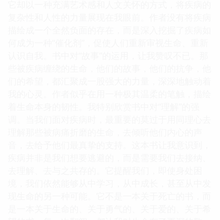
它却以一种充满艺术感和人文关怀的方式，将疾病的
复杂性和人性的力量展现在我眼前。作者没有将疾病
描绘成一个全然负面的存在，而是深入挖掘了疾病如
何成为一种“催化剂”，促使人们重新审视生命、重新
认识自我。书中对“故事”的运用，让我赞叹不已。那
些被疾病缠绕的生命，他们的故事，他们的抗争，他
们的希望，都汇聚成一股强大的力量，深深地触动着
我的心灵。作者似乎在用一种极其温柔的笔触，描绘
着生命本身的韧性。我特别欣赏书中对“理解”的强
调。当我们面对疾病时，最重要的莫过于用同理心去
理解那些被病痛折磨的生命，去倾听他们内心的声
音，去给予他们最真挚的支持。这本书让我意识到，
疾病并非是我们想要逃避的，而是需要我们去接纳、
去理解、去与之共存的。它提醒我们，即使身处困
境，我们依然能够从中学习，从中成长，甚至从中发
现生命的另一种可能。它不是一本关于死亡的书，而
是一本关于生命的、关于勇气的、关于爱的、关于希