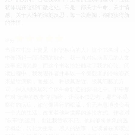
就体现在这些细微之处。它是一部关于生命、关于情
感、关于人性的深刻反思，每一次翻阅，都能获得新
的体悟。
☆
☆
☆
☆
☆
评分
当我在书架上瞥见《解说疾病的人》这个书名时，心
中便涌起一股强烈的好奇。我一直对疾病背后的人文
故事充满兴趣，而这个书名恰好触动了我的心弦。阅
读过程中，我发现作者并非以一个旁观者的冷峻姿态
来描绘疾病，而是以一种极其贴近、极其细腻的方
式，深入到疾病对个体生命轨迹的影响之中。书中那
些对“无声的改变”的描绘，让我不禁思考，那些不易
察觉的病症，如何像潜行的暗流，悄无声息地改变着
一个人的生活，改变着他与世界的连接方式。作者对
“叙事”的运用，也让我赞叹不已。他能够将抽象的医
学概念，转化为生动、感人的故事，让读者在阅读过