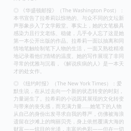
◎ 《华盛顿邮报》（The Washington Post）：
本书宣告了拉希莉以惊艳的、与众不同的文坛新
声形象步入了文学殿堂。事实上，她的文笔极具
感染力且行文老练、稳健，几乎令人忘了这是她
第一本公开出版的作品。拉希莉一面以抽离和同
情地笔触绘制笔下人物的生活，一面又熟稔精准
地记录着他们情绪的温度。她的写作展现了非同
寻常的优雅与沉着，《解说疾病的人》是一本天
才的处女作。
◎ 《纽约时报》（The New York Times）：爱
默生说，在从过去向一个新的状态转变的时刻，
力量诞生了。拉希莉的小说因其展现的文化转变
与带来的丧失感，而充满力量……她笔下的人物
从自己的身份出发寻求自我的尊严，仿佛被海浪
遗留在沙滩上的绚丽贝壳，身上依然覆满大海的
财富——炫目的光泽，丰富的色彩——但在一切