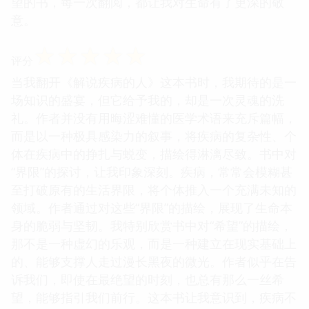
望的书，每一次翻阅，都让我对生命有了更深的敬
意。
☆
☆
☆
☆
☆
评分
当我翻开《解说疾病的人》这本书时，我期待的是一
场知识的盛宴，但它给予我的，却是一次灵魂的洗
礼。作者并没有用晦涩难懂的医学术语来充斥篇幅，
而是以一种极具感染力的叙事，将疾病的复杂性、个
体在疾病中的挣扎与蜕变，描绘得淋漓尽致。书中对
“界限”的探讨，让我印象深刻。疾病，常常会模糊甚
至打破原有的生活界限，将个体推入一个充满未知的
领域。作者通过对这些“界限”的描绘，展现了生命本
身的脆弱与坚韧。我特别欣赏书中对“希望”的描绘，
那不是一种虚幻的乐观，而是一种建立在现实基础上
的、能够支撑人走过漫长黑夜的微光。作者似乎在告
诉我们，即使在最绝望的时刻，也总有那么一丝希
望，能够指引我们前行。这本书让我意识到，疾病不