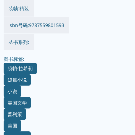
装帧:精装
isbn号码:9787559801593
丛书系列:
图书标签:
裘帕·拉希莉
短篇小说
小说
美国文学
普利策
美国