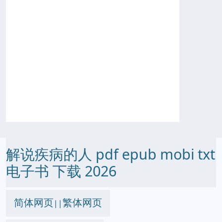
解说疾病的人 pdf epub mobi txt
电子书 下载 2026
简体网页
繁体网页
||