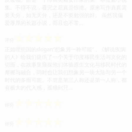
集。不得不说，看完之后真是惊艳。原来写作真真需
要天分，如无天分，还是不要勉强的好。 虽然我偏
爱厚厚的长篇小说，而且也不常...
☆
☆
☆
☆
☆
评分
正如理想国的slogan“想象另一种可能”，《解说疾病
的人》给我们提供了一个关于印度移民生活与文化的
切面，在故事里窥探他们体验原生文化与移民时代的
摩擦与融合，同时也让我们想象另一块大陆与另一个
时代的多面可能。不管是第三人称还是第一人称，都
有极大的代入感，孤独到只...
☆
☆
☆
☆
☆
评分
☆
☆
☆
☆
☆
评分