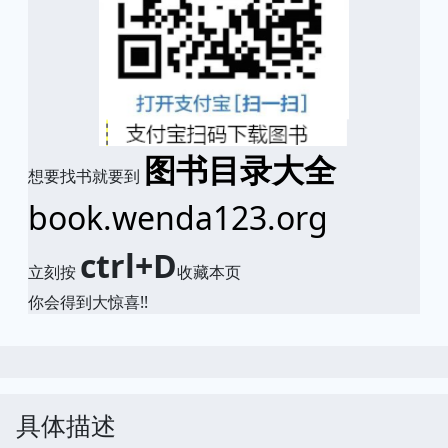
图书目录大全
想要找书就要到
book.wenda123.org
ctrl+D
立刻按
收藏本页
你会得到大惊喜!!
具体描述