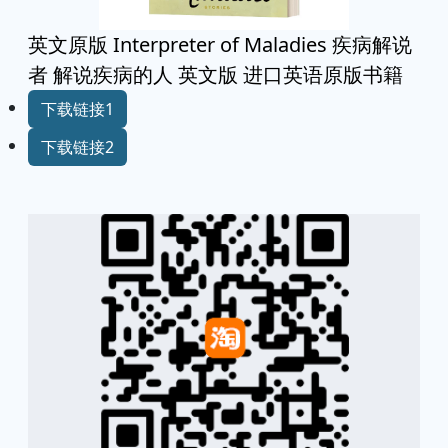
英文原版 Interpreter of Maladies 疾病解说
者 解说疾病的人 英文版 进口英语原版书籍
下载链接1
下载链接2