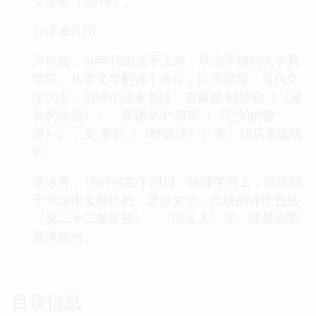
文奖章（2014）。
◎译者介绍
卢肖慧，60年代出生于上海，毕业于纽约大学商
学院。从事文学翻译十余年，以美国现、当代文
学为主，所译小说家包括：雷蒙德·钱德勒（《漫
长的告别》），爱德华·P·琼斯（《已知的世
界》），安·泰勒（《呼吸课》）等。现居美国纽
约。
吴冰青，1967年生于四川，物理学博士，现供职
于华尔街金融机构。爱好文学，出版的译作包括
《第二十二条军规》、《同名人》等。现居美国
新泽西州。
目录信息