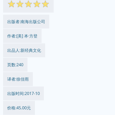
与绝迹之鸟的短暂邂逅 pdf epub
mobi txt 电子书 下载 2026
简体网页
繁体网页
||
☆
☆
☆
☆
☆
出版者:南海出版公司
作者:[美] 本·方登
出品人:新经典文化
页数:240