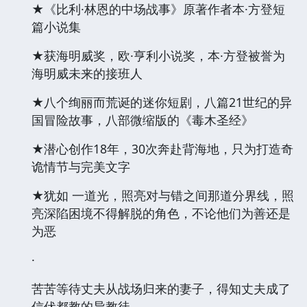
你会得到大惊喜!!
具体描述
★《比利·林恩的中场战事》原著作者本·方登短
篇小说集
★获海明威奖，欧·亨利小说奖，本·方登被誉为
海明威未来的接班人
★八个绚丽而荒诞的迷你短剧，八篇21世纪的异
国冒险故事，八部微缩版的《毒木圣经》
★潜心创作18年，30次奔赴背海地，只为打造奇
诡情节与完美文字
★犹如 一道光，照亮对与错之间那道分界线，照