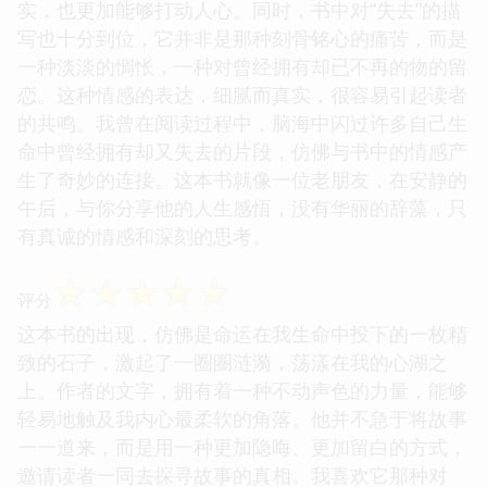
在当下快节奏的生活中显得尤为珍贵。它让我有机会
去品味每一个词语的韵味，去体会作者想要传达的那
种微妙的情感变化。我尤其对书中对“希望”的诠释印
象深刻，它并非那种高亢激昂的呐喊，而是如同微弱
的烛火，在最黑暗的时刻，依然倔强地燃烧着，给予
人一丝温暖和力量。这种对希望的理解，非常贴近现
实，也更加能够打动人心。同时，书中对“失去”的描
写也十分到位，它并非是那种刻骨铭心的痛苦，而是
一种淡淡的惆怅，一种对曾经拥有却已不再的物的留
恋。这种情感的表达，细腻而真实，很容易引起读者
的共鸣。我曾在阅读过程中，脑海中闪过许多自己生
命中曾经拥有却又失去的片段，仿佛与书中的情感产
生了奇妙的连接。这本书就像一位老朋友，在安静的
午后，与你分享他的人生感悟，没有华丽的辞藻，只
有真诚的情感和深刻的思考。
☆
☆
☆
☆
☆
评分