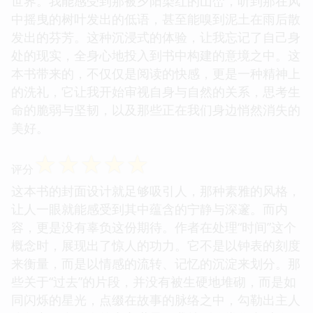
的星辰，由几个看似独立的片段组成，但当读者将它
们串联起来时，却能惊奇地发现它们之间隐藏的深刻
联系。这种碎片化的叙事方式，反而更能引发读者的
思考，促使我们主动去构建一个完整的世界观。我尤
其喜欢书中对环境描写的那部分，文字如同拥有生命
一般，将我带入了一个充满生机却又透着一丝寂寥的
世界。我能感受到那被夕阳染红的山峦，听到那在风
中摇曳的树叶发出的低语，甚至能嗅到泥土在雨后散
发出的芬芳。这种沉浸式的体验，让我忘记了自己身
处的现实，全身心地投入到书中构建的意境之中。这
本书带来的，不仅仅是阅读的快感，更是一种精神上
的洗礼，它让我开始审视自身与自然的关系，思考生
命的脆弱与坚韧，以及那些正在我们身边悄然消失的
美好。
☆
☆
☆
☆
☆
评分
这本书的封面设计就足够吸引人，那种素雅的风格，