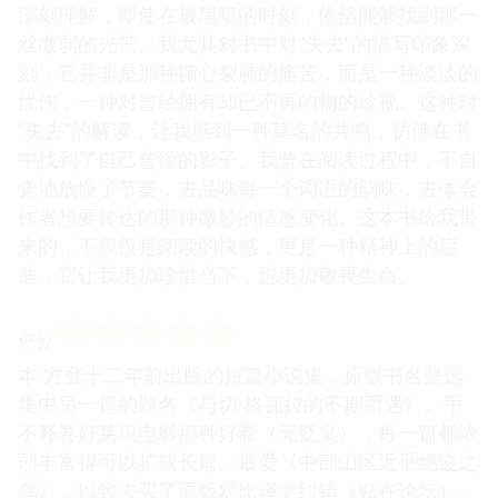
的笔触，一点点地揭开隐藏在表象之下的真实。我喜
欢它那种对“时间”的独特感知，它并非是线性的流
逝，而是充满了回响和重叠。过去的记忆，现在的情
感，未来的憧憬，都在书中交织在一起，构成了一幅
复杂而又和谐的画面。书中对“希望”的描绘，也让我
感动。它并非是那种盲目的乐观，而是源于对生命的
深刻理解，即使在最黑暗的时刻，依然能够找到那一
丝微弱的光芒。我尤其对书中对“失去”的描写印象深
刻，它并非是那种撕心裂肺的痛苦，而是一种淡淡的
忧伤，一种对曾经拥有却已不再的物的珍视。这种对
“失去”的解读，让我感到一种莫名的共鸣，仿佛在书
中找到了自己曾经的影子。我曾在阅读过程中，不自
觉地放慢了节奏，去品味每一个词语的韵味，去体会
作者想要传达的那种微妙的情感变化。这本书给我带
来的，不仅仅是阅读的快感，更是一种精神上的启
迪，它让我更加珍惜当下，也更加敬畏生命。