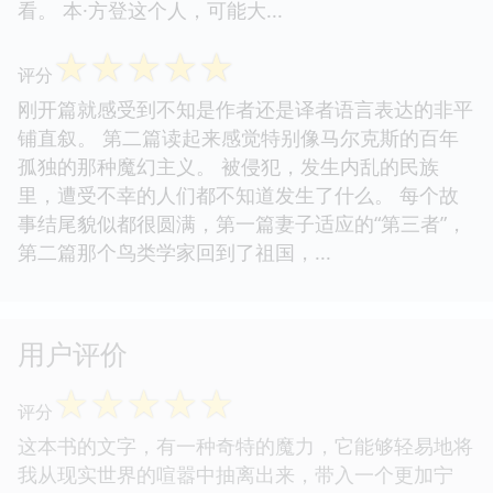
评分
去年我在总结自己喜爱的短篇小说集时说，最爱的是
《俄罗斯套娃》和《夏屋，以后》两本。今年看的短
篇小说不多，但是本·方登的这本书《与绝迹之鸟的
短暂邂逅》一读完，我就几乎已经笃定它进入了我最
喜欢的短篇系列了。 真的，这本短篇小说集很好
看。 本·方登这个人，可能大...
☆
☆
☆
☆
☆
评分
刚开篇就感受到不知是作者还是译者语言表达的非平
铺直叙。 第二篇读起来感觉特别像马尔克斯的百年
孤独的那种魔幻主义。 被侵犯，发生内乱的民族
里，遭受不幸的人们都不知道发生了什么。 每个故
事结尾貌似都很圆满，第一篇妻子适应的“第三者”，
第二篇那个鸟类学家回到了祖国，...