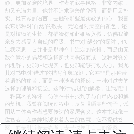
用户评价
☆
☆
☆
☆
☆
评分
这本书的文字，有一种奇特的魔力，它能够轻易地将
我从现实世界的喧嚣中抽离出来，带入一个更加宁
静、更加深邃的境界。作者的叙事风格，非常内敛，
却又充满力量。他并不追求辞藻的华丽，而是用最朴
实、最真诚的语言，去触碰那些最柔软的内心。我喜
欢它那种对“自然”的敬畏，无论是对天空的颜色，还
是对植物的生长，都描绘得如此细致入微，仿佛我能
亲身去感受大自然的呼吸。书中对“缘分”的探讨，也
让我深思。它并非是那种命中注定的安排，而是由无
数个微小的偶然和选择所共同构筑而成。这种对缘分
的理解，更加贴近现实，也更加能够打动人心。我尤
其对书中对“错过”的描写印象深刻，它并非是那种带
着遗憾的痛苦，而是一种淡淡的释然，一种对过去的