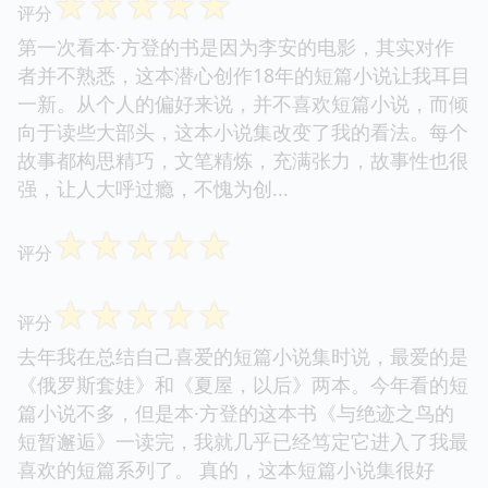
读后感
☆
☆
☆
☆
☆
评分
☆
☆
☆
☆
☆
评分
第一次看本·方登的书是因为李安的电影，其实对作
者并不熟悉，这本潜心创作18年的短篇小说让我耳目
一新。从个人的偏好来说，并不喜欢短篇小说，而倾
向于读些大部头，这本小说集改变了我的看法。每个
故事都构思精巧，文笔精炼，充满张力，故事性也很
强，让人大呼过瘾，不愧为创...
☆
☆
☆
☆
☆
评分
☆
☆
☆
☆
☆