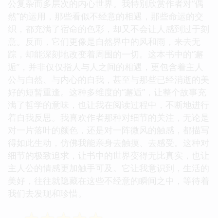
让人一眼就能感受到其中蕴含的宁静与深邃。而内
容，更是没有辜负这份期待。作者在处理“时间”这个
概念时，展现出了惊人的功力。它不是以钟表的刻度
来衡量，而是以情感的流转、记忆的沉淀来划分。那
些关于“过去”的片段，并没有被生硬地堆砌，而是如
同闪烁的星光，点缀在故事的脉络之中，勾勒出主人
公复杂而多层次的内心世界。我特别欣赏作者对“偶
然”的运用，那些看似不经意的相遇，那些命运的交
织，都充满了宿命的色彩，却又不会让人感到过于刻
意。反而，它们更像是自然界中的风和雨，来去无
踪，却能深刻地改变着周围的一切。这本书中的“邂
逅”，并非仅仅指人与人之间的相遇，更包含着主人
公与自然、与内心的自我，甚至与那些已经消逝的美
好的短暂重逢。这种多维度的“邂逅”，让整个故事充
满了哲学的意味，也让我在阅读过程中，不断地进行
着自我反思。我喜欢作者那种对细节的关注，无论是
对一片落叶的颜色，还是对一阵微风的触感，都描写