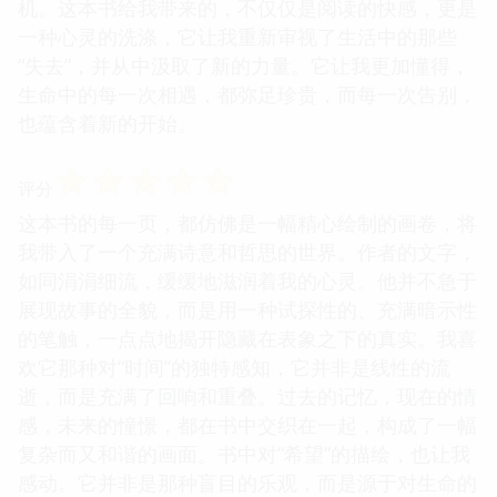
加能够打动人心。我曾在阅读过程中，反复咀嚼某些
句子，试图从中体会作者想要传达的那种深刻的情
感。书中对“告别”的刻画也让我深思，它并非是那种
轰轰烈烈的告别，而是一种淡淡的释然，一种对过往
的理解和接纳。这种对“告别”的解读，让我感到一种
莫名的释怀，仿佛在书中找到了与自己内心和解的契
机。这本书给我带来的，不仅仅是阅读的快感，更是
一种心灵的洗涤，它让我重新审视了生活中的那些
“失去”，并从中汲取了新的力量。它让我更加懂得，
生命中的每一次相遇，都弥足珍贵，而每一次告别，
也蕴含着新的开始。
☆
☆
☆
☆
☆
评分
这本书的每一页，都仿佛是一幅精心绘制的画卷，将
我带入了一个充满诗意和哲思的世界。作者的文字，
如同涓涓细流，缓缓地滋润着我的心灵。他并不急于
展现故事的全貌，而是用一种试探性的、充满暗示性