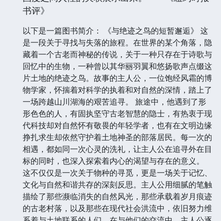
他们无力抵抗的风暴中。
·
通过《与绝迹之鸟的短暂邂逅》，方登令陌生的
变得熟悉，也使熟悉的变得陌生，将看似迥异的
国度之间人性的关联展示出来。——《纽约时报
书评》
以下是一篇图书简介： 《与绝迹之鸟的短暂邂逅》 这
是一段关于寻找与失落的旅程。在世界的某个角落，隐
藏着一个古老而神秘的传说，关于一种只存在于诗歌与
回忆中的生物，一种曾以其华丽羽翼和悠扬歌声点缀这
片土地的绝迹之鸟。故事的主人公，一位饱经风霜的博
物学家，怀揣着对科学的执着和对自然的深情，踏上了
一场跨越山川湖海的艰苦追寻。 旅途中，他遇到了形
形色色的人，有固执坚守古老智慧的隐士，有热衷于现
代科技却对自然怀有敬畏的年轻学者，也有在文明边缘
挣扎求生却依然守护着土地神圣的部落居民。每一次的