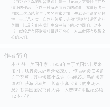
珍贵的东西。他看到了自然界的脆弱与坚韧，体验了人
性的温暖与复杂，更重要的是，他找到了自己与这个星
球之间那份深刻的、无法割裂的联系。他明白了，即使
生命已经走向终结，但它们所代表的精神，它们曾经存
在过的痕迹，依然会在我们心中回响，激励着我们去守
护那些依然鲜活的生命，去珍视我们共同的家园。
《与绝迹之鸟的短暂邂逅》是一部充满人文关怀与自然
情怀的作品，它以一种沉静而有力的叙事，邀请读者一
同踏上这场感官与心灵的探索之旅，去感受生命的多样
性，去反思人类与自然的关系，去领悟那些转瞬即逝的
美丽，以及它们在我们生命中留下的永恒回响。这本
书，献给所有怀揣着对世界好奇心，对生命怀有敬畏之
心的人们。
作者简介
本·方登，美国作家，1958年生于美国北卡罗来
纳州，现居得克萨斯州达拉斯。作品获得过诸多