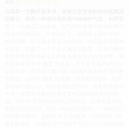
得如此生动，仿佛我能亲身去触摸、去感受。这种对
细节的极致追求，让书中的世界变得无比真实，也让
主人公的情感更加触手可及。它让我意识到，生活的
美好，往往就隐藏在这些不经意的瞬间之中，等待着
我们去发现和珍惜。
☆
☆
☆
☆
☆
评分
当我第一次翻开这本书，就被它所营造的独特氛围深
深吸引。那是一种混合着静谧与神秘的气息，如同置
身于一片被遗忘的角落，空气中弥漫着古老的故事和
淡淡的植物清香。作者的文字，如同最上等的丝绸，
触感细腻，却又蕴含着强大的韧性。他用极具画面感
的语言，构建了一个个令人难忘的场景，让我仿佛能
亲身感受到那些被遗忘的角落里发生的点滴故事。我
特别喜欢书中对“相遇”的描绘，它并非是那种命中注
定的安排，而是由无数个微小的偶然和选择所共同构
筑而成。这种对“相遇”的理解，更加贴近现实，也更