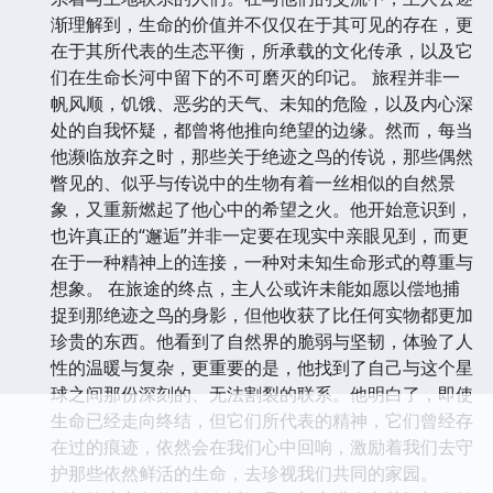
相遇，都如同一次心灵的洗礼，让主人公在追寻外在目
标的同时，也深入探索着内心的渴望与存在的意义。
这不仅仅是一次关于物种的寻觅，更是一场关于记忆、
文化与自然和谐共存的深刻反思。主人公用细腻的笔触
描绘了那些濒临消失的自然风光，那些承载着岁月痕迹
的古老村落，以及那些在现代社会洪流中，依旧努力维
系着与土地联系的人们。在与他们的交流中，主人公逐
渐理解到，生命的价值并不仅仅在于其可见的存在，更
在于其所代表的生态平衡，所承载的文化传承，以及它
们在生命长河中留下的不可磨灭的印记。 旅程并非一
帆风顺，饥饿、恶劣的天气、未知的危险，以及内心深
处的自我怀疑，都曾将他推向绝望的边缘。然而，每当
他濒临放弃之时，那些关于绝迹之鸟的传说，那些偶然
瞥见的、似乎与传说中的生物有着一丝相似的自然景
象，又重新燃起了他心中的希望之火。他开始意识到，
也许真正的“邂逅”并非一定要在现实中亲眼见到，而更
在于一种精神上的连接，一种对未知生命形式的尊重与
想象。 在旅途的终点，主人公或许未能如愿以偿地捕
捉到那绝迹之鸟的身影，但他收获了比任何实物都更加