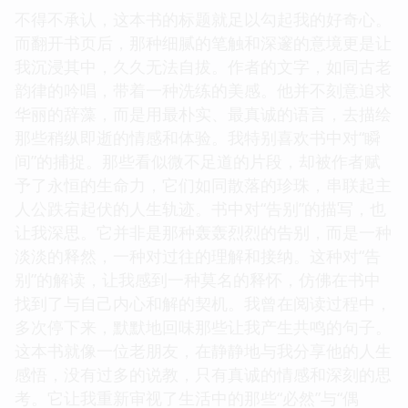
反复阅读，试图从中体会作者想要传达的那种深刻的
情感。这本书给我带来的，不仅仅是阅读的享受，更
是一种心灵的共鸣，它让我更加理解了生命的脆弱与
坚韧。
☆
☆
☆
☆
☆
评分
不得不承认，这本书的标题就足以勾起我的好奇心。
而翻开书页后，那种细腻的笔触和深邃的意境更是让
我沉浸其中，久久无法自拔。作者的文字，如同古老
韵律的吟唱，带着一种洗练的美感。他并不刻意追求
华丽的辞藻，而是用最朴实、最真诚的语言，去描绘
那些稍纵即逝的情感和体验。我特别喜欢书中对“瞬
间”的捕捉。那些看似微不足道的片段，却被作者赋
予了永恒的生命力，它们如同散落的珍珠，串联起主
人公跌宕起伏的人生轨迹。书中对“告别”的描写，也
让我深思。它并非是那种轰轰烈烈的告别，而是一种
淡淡的释然，一种对过往的理解和接纳。这种对“告