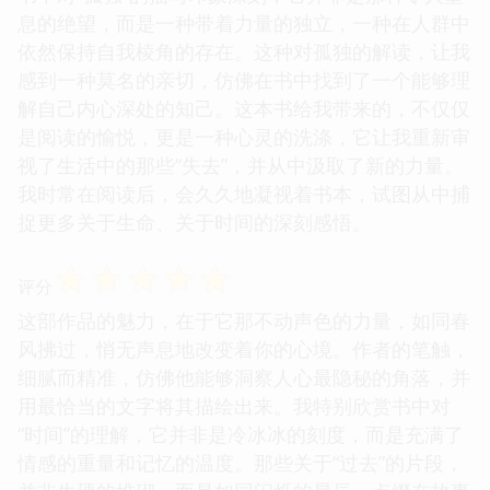
它并非是线性回溯，而是以一种更加碎片化、更加主
观的方式呈现。那些零散的片段，如同拼图一般，需
要读者自己去连接、去解读，去感受其中蕴含的情感
力量。这种阅读方式，反而更能激发读者的想象力，
让每个人都能在书中找到属于自己的故事。我尤其对
书中对“孤独”的描写印象深刻，它并非是那种令人窒
息的绝望，而是一种带着力量的独立，一种在人群中
依然保持自我棱角的存在。这种对孤独的解读，让我
感到一种莫名的亲切，仿佛在书中找到了一个能够理
解自己内心深处的知己。这本书给我带来的，不仅仅
是阅读的愉悦，更是一种心灵的洗涤，它让我重新审
视了生活中的那些“失去”，并从中汲取了新的力量。
我时常在阅读后，会久久地凝视着书本，试图从中捕
捉更多关于生命、关于时间的深刻感悟。
☆
☆
☆
☆
☆
评分