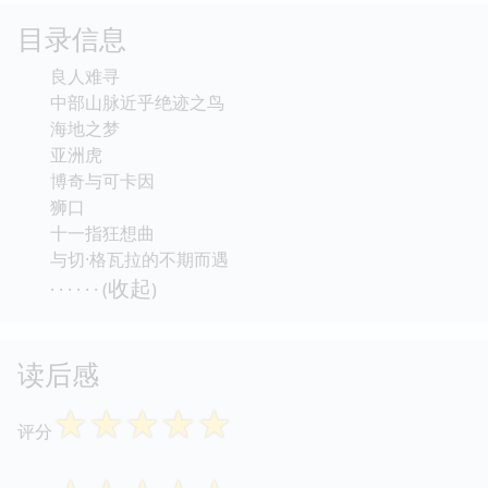
文学奖项，其中短篇小说集《与绝迹之鸟的短暂
邂逅》获海明威奖，长篇小说《漫长的中场休
息》获美国国家书评人奖，入选BBC本世纪必读
12本小说。
目录信息
良人难寻
中部山脉近乎绝迹之鸟
海地之梦
亚洲虎
博奇与可卡因
狮口
十一指狂想曲
与切·格瓦拉的不期而遇
收起
· · · · · · (
)