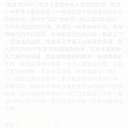
这本书的出现，仿佛是命运在我生命中投下的一枚精
致的石子，激起了一圈圈涟漪，荡漾在我的心湖之
上。作者的文字，拥有着一种不动声色的力量，能够
轻易地触及我内心最柔软的角落。他并不急于将故事
一一道来，而是用一种更加隐晦、更加留白的方式，
邀请读者一同去探寻故事的真相。我喜欢它那种对
“孤独”的描绘，它并非是那种令人窒息的绝望，而是
一种带着力量的独立，一种在喧嚣中依然保持内心宁
静的存在。书中对“回忆”的处理，也让我印象深刻。
它并非是线性的回溯，而是以一种更加碎片化、更加
情绪化的方式呈现，仿佛那些过往的片段，都蒙上了
一层淡淡的滤镜，既真实又带着几分朦胧的美感。我
尤其对书中对“希望”的刻画感到动容，它并非是那种
高亢激昂的呐喊，而是如同微弱的星光，在最黑暗的
夜晚，依然倔强地闪烁着，给予人温暖和力量。这种
对希望的理解，非常贴近现实，也更加能够打动人
心。我曾在阅读过程中，多次被某些语句深深打动，