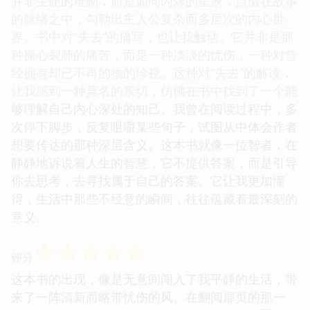
这部作品的魅力，在于它那不动声色的力量，如同春
风拂过，悄无声息地改变着你的心境。作者的笔触，
细腻而精准，仿佛他能够洞察人心最隐秘的角落，并
用最恰当的文字将其描绘出来。我特别欣赏书中对
“时间”的理解，它并非是冷冰冰的刻度，而是充满了
情感的重量和记忆的温度。那些关于“过去”的片段，
并非生硬的堆砌，而是如同闪烁的星辰，点缀在故事
的脉络之中，勾勒出主人公复杂而多层次的内心世
界。书中对“失去”的描写，也让我触动。它并非是那
种撕心裂肺的痛苦，而是一种淡淡的忧伤，一种对曾
经拥有却已不再的物的珍视。这种对“失去”的解读，
让我感到一种莫名的亲切，仿佛在书中找到了一个能
够理解自己内心深处的知己。我曾在阅读过程中，多
次停下脚步，反复咀嚼某些句子，试图从中体会作者
想要传达的那种深层含义。这本书就像一位智者，在
静静地诉说着人生的智慧，它不提供答案，而是引导
你去思考，去寻找属于自己的答案。它让我更加懂
得，生活中那些不经意的瞬间，往往蕴藏着最深刻的