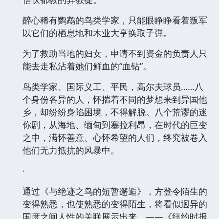
亮深陷困境不得解脱的角色，不论他们为善还是
为恶
·
苦苦等待丈夫从战场归来的妻子，得知丈夫成了
信伏都教的异教徒。
醉心稀有鹦鹉的鸟类学家，只能眼睁睁看着叛军
以它们的栖息地和木业大亨换取子弹。
为了救助当地的妇女，申请不到资金的负责人只
能去走私沾着她们鲜血的“血钻”。
鸟类学家、国际义工、平民，高尔夫球员……八
个身份各异的人，怀揣着不同的梦想来到异国他
乡，却纷纷身陷困境，不得解脱。八个荒谬的迷
你剧，从海地、缅甸到塞拉利昂，在时代的巨变
之中，满怀善意、心怀希望的人们，终究被卷入