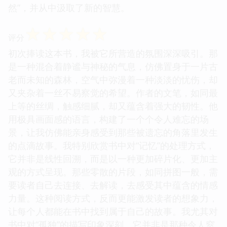
别”的解读，让我感到一种莫名的释怀，仿佛在书中
找到了与自己内心和解的契机。我曾在阅读过程中，
多次停下来，默默地回味那些让我产生共鸣的句子。
这本书就像一位老朋友，在静静地与我分享他的人生
感悟，没有过多的说教，只有真诚的情感和深刻的思
考。它让我重新审视了生活中的那些“必然”与“偶
然”，并从中汲取了新的智慧。
☆
☆
☆
☆
☆
评分
初次捧读这本书，我被它所营造的氛围深深吸引。那
是一种混合着静谧与神秘的气息，仿佛置身于一片古
老而未知的森林，空气中弥漫着一种淡淡的忧伤，却
又夹杂着一丝不易察觉的希望。作者的文笔，如同最
上等的丝绸，触感细腻，却又蕴含着强大的韧性。他
用极具画面感的语言，构建了一个个令人难忘的场
景，让我仿佛能亲身感受到那些被遗忘的角落里发生
的点滴故事。我特别欣赏书中对“记忆”的处理方式，