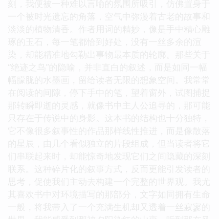
意义。
☆
☆
☆
☆
☆
评分
这本书的出现，像是无意间闯入了我平静的生活，带
来了一阵清新而略带忧伤的风。在翻阅扉页的那一
刻，我便被一种难以言喻的氛围所吸引，仿佛置身于
一个被时光遗忘的角落，空气中弥漫着古老的故事和
淡淡的植物清香。作者用词的精妙，像是手中精心雕
琢的玉石，每一笔都恰到好处，没有一丝多余的渲
染，却能精准地勾勒出事物最本质的轮廓。那些关于
“绝迹之鸟”的隐喻，并非直白的叙述，而是如同一幅
幅朦胧的水墨画，留给读者无限的想象空间。我常常
在阅读的间隙，停下手中的笔，望着窗外，试图捕捉
那转瞬即逝的灵感，就像书中主人公追寻的，那可能
只存在于传说中的身影。这本书的结构也十分独特，
它不像很多叙事性的作品那样线性推进，而是像散落