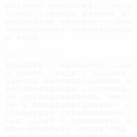
☆
☆
☆
☆
☆
评分
本·方登十二年前出版的短篇小说集，原版书名是选
集中另一篇的题名《与切·格瓦拉的不期而遇》。手
不释卷好莱坞电影那种好看（无贬义），每一篇都浓
烈丰富得可以扩成长篇。最爱《中部山区近乎绝迹之
鸟》，以致去买了原版对比译文纠错（贴在论坛）。
但译文总体很好，也就四字成语略多了点。方登一以
贯之的主题：个人的道德困境，困境中的抉择，庞大
权力集团的傲慢残酷，他笔下的海地是一个凸显政治
历史种族问题的典型舞台，却依然把故事讲得精彩幽
默，举重若轻。
☆
☆
☆
☆
☆
评分
多数短篇贯穿着———军事或类战争环境下，人的紧
张，无力和错乱。《海地之梦》里，无论艺术价值，
还是地下武装，所有梦想都像是又轻又飘的浮饵，根
本拽不动那些潜得深深的现实。白人的支持终究遁入