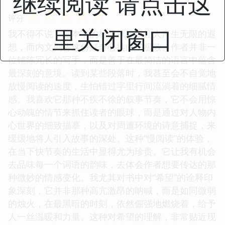
继续阅读 请点击这
选择的理解和接受。这种对“错过”的解读，让我感到
一种莫名的释怀，仿佛在书中找到了与自己内心和解
的契机。我曾在阅读过程中，反复咀嚼某些句子，试
里关闭窗口
图从中体会作者想要传达的深层含义。这本书就像一
位智者，在静静地诉说着人生的智慧，它不提供答
案，而是引导你去思考，去寻找属于自己的答案。
☆
☆
☆
☆
☆
评分
我不得不说，这本书的标题就足以让人产生无限的遐
想，而内文则将这份好奇心推向了极致。作者并非一
位铺陈冗长的写手，而是善于在最简洁的语言中蕴含
最深刻的意境。读到某些段落时，我甚至会不自觉地
放慢阅读的速度，生怕错过字里行间流淌着的细腻情
感。我喜欢它那种不疾不徐的叙事节奏，它不会用惊
心动魄的情节来抓住读者的眼球，而是通过对人物内
心世界的细致描摹，以及对周遭环境的诗意捕捉，来
缓缓地将人引入故事的深处。这种“慢阅读”的体验，