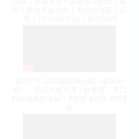
靜靜 – 春風十里不如有你 Lyrics｜春
風十里也不如有你 | 有你就溫暖了四
季 | Chinese Pop | 動態歌詞
#刘宇宁 2025最新舞台唱《春风十
里》，低沉声线充满了故事感，开口
刹那就迷住全场！#明星 #跨年 #纯享
版