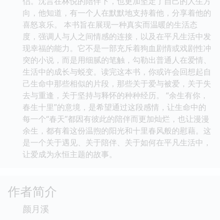
侣。沈言在林悦的陪伴下，也更加坚定了自己的人生方
向，他知道，有一个人在默默地支持着他，分享着他的
喜怒哀乐。 本书旨在展现一种真实而温暖的生活态
度，强调人与人之间情感的连接，以及在平凡生活中发
现幸福的能力。它不是一部充斥着狗血剧情或戏剧性冲
突的小说，而是用细腻的笔触，勾勒出普通人在爱情、
生活中的成长与蜕变。读完这本书，你或许会回想起自
己生命中那些相似的片段，那些关于爱与被爱，关于失
去与重逢，关于坚持与释怀的种种经历。 “余生有你，
春生十里”的意境，是希望通过这段感情，让生命中的
每一个“春天”都因有彼此的陪伴而更加灿烂，也让漫漫
余生，都有着这份温煦的阳光和十里春风般的慰藉。这
是一个关于遇见、关于陪伴、关于如何在平凡生活中，
让爱成为永恒主题的故事。
作者简介
颜月溪