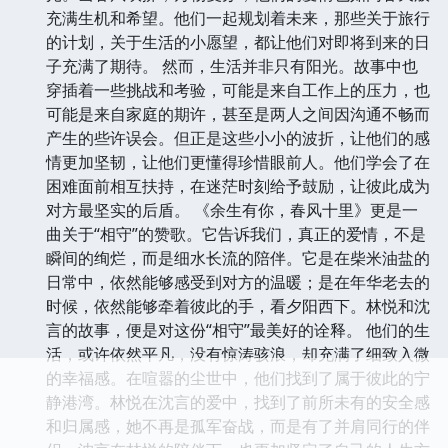
充满生机和希望。他们一起规划着未来，那些关于旅行
的计划，关于生活的小愿望，都让他们对即将到来的日
子充满了期待。 然而，生活并非只有阳光。故事中也
穿插着一些挑战和考验，可能是来自工作上的压力，也
可能是来自家庭的期许，甚至是两人之间因沟通不畅而
产生的些许误会。但正是这些小小的波折，让他们的感
情更加坚韧，让他们更懂得珍惜眼前人。他们学会了在
困难面前相互扶持，在迷茫时刻给予鼓励，让彼此成为
对方最坚实的后盾。 《余生有你，春风十里》更是一
曲关于“相守”的赞歌。它告诉我们，真正的爱情，不是
瞬间的绚烂，而是细水长流的陪伴。它是在柴米油盐的
日常中，依然能够感受到对方的温暖；是在年华老去的
时候，依然能够牵着彼此的手，看夕阳西下。林悦和沈
言的故事，便是对这份“相守”最美好的诠释。 他们的生
活，或许依然平凡，没有惊涛骇浪，却充满了细致入微
的幸福感。在喧嚣的尘世中，他们找到了属于彼此的宁
静港湾。林悦在沈言的爱中，找到了前所未有的安全感
和归属感，她不再是孤军奋战，而是有了并肩同行的伴