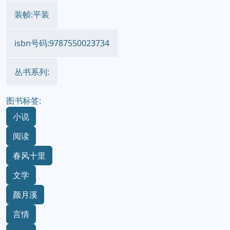
装帧:平装
isbn号码:9787550023734
丛书系列:
图书标签:
小说
阅读
春风十里
文学
颜月溪
言情