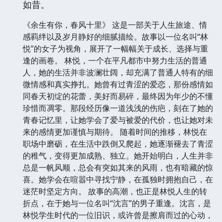
如昔。
《余生有你，春风十里》 这是一部关于人生旅途、情
感羁绊以及岁月静好的细腻描绘。故事以一位名叫“林
悦”的女子为视角，展开了一幅幅关于成长、选择与重
逢的画卷。 林悦，一个在平凡都市中努力生活的普通
人，她的生活并非波澜壮阔，却充满了普通人特有的细
微情感和真实挣扎。她曾有过青涩的爱恋，那份感情如
同春天初绽的花蕾，美好而易碎，最终因为年少的不懂
珍惜而凋零。那段经历像一道浅浅的伤疤，刻在了她的
青春记忆里，让她学会了爱与被爱的代价，也让她对未
来的感情更加谨慎与期待。 随着时间的推移，林悦在
职场中磨砺，在生活中跌倒又爬起，她逐渐褪去了青涩
的稚气，变得更加成熟、独立。她开始明白，人生并非
总是一帆风顺，总会有突如其来的风雨，也有暗藏的惊
喜。她学会在喧嚣中寻找宁静，在孤独时拥抱自己，在
迷茫时坚定方向。 故事的高潮，也正是林悦人生的转
折点，在于她与一位名叫“沈言”的男子重逢。沈言，是
林悦学生时代的一位旧识，或许曾是擦肩而过的心动，