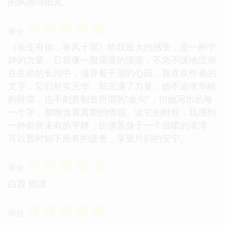
的风雨与阳光。
☆
☆
☆
☆
☆
评分
《余生有你，春风十里》给我最大的感受，是一种宁
静的力量。它就像一股潺潺的溪流，不急不缓地流淌
在生命的长河中，滋养着干涸的心田。我喜欢作者的
文字，它们朴实无华，却充满了力量。她不追求华丽
的辞藻，也不刻意制造所谓的“金句”，但她写出的每
一个字，都饱含着真挚的情感。读它的时候，我感到
一种前所未有的平静，仿佛置身于一个温暖的港湾，
可以暂时卸下所有的疲惫，享受片刻的安宁。
☆
☆
☆
☆
☆
评分
白葭 陈凛
☆
☆
☆
☆
☆
评分