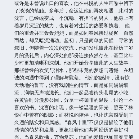
或许是未曾说出口的喜欢，他在林悦的人生画卷中留下
了淡淡的笔触。多年后，命运让他们再次相遇，此时的
沈言，已经蜕变成一个沉稳、有担当的男人，他身上有
着岁月沉淀的魅力，也有着对生活的热爱和执着。 他
们的重逢并非轰轰烈烈，而是如同春风拂过杨柳，自然
而然，却又暗流涌动。起初，只是简单的问候，寻常的
叙旧，但随着一次次的交流，他们发现彼此在经历了岁
月的洗礼后，内心深处的那份连接依然存在，甚至比年
少时更加清晰和深刻。他们开始分享彼此的人生故事，
那些曾经的欢笑与泪水，那些未竟的梦想与遗憾，在坦
诚的沟通中得到了理解与慰藉。 他们的感情，没有惊
天动地的誓言，没有戏剧性的情节，而是如同涓涓细
流，润物无声地滋长。他们一起品尝街头巷尾的小吃，
在黄昏时分漫步公园，分享一杯咖啡的温度，讨论一本
喜欢的书。沈言的出现，像一缕温暖的阳光，照亮了林
悦心中曾有的阴影；而林悦的陪伴，也让沈言感受到了
久违的踏实和归属感。 “春风十里”不仅仅是描绘了他们
感情的萌芽和发展，更象征着他们共同经历的美好时
光。当春风吹拂，万物复苏，他们的爱情也如同春天般