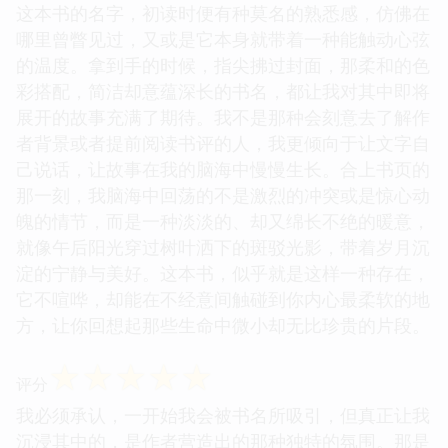
这本书的名字，初读时便有种莫名的熟悉感，仿佛在
哪里曾瞥见过，又或是它本身就带着一种能触动心弦
的温度。拿到手的时候，指尖拂过封面，那柔和的色
彩搭配，简洁却意蕴深长的书名，都让我对其中即将
展开的故事充满了期待。我不是那种会刻意去了解作
者背景或者提前阅读书评的人，我更倾向于让文字自
己说话，让故事在我的脑海中慢慢生长。合上书页的
那一刻，我脑海中回荡的不是激烈的冲突或是惊心动
魄的情节，而是一种淡淡的、却又绵长不绝的暖意，
就像午后阳光穿过树叶洒下的斑驳光影，带着岁月沉
淀的宁静与美好。这本书，似乎就是这样一种存在，
它不喧哗，却能在不经意间触碰到你内心最柔软的地
方，让你回想起那些生命中微小却无比珍贵的片段。
☆
☆
☆
☆
☆
评分
我必须承认，一开始我会被书名所吸引，但真正让我
沉浸其中的，是作者营造出的那种独特的氛围。那是