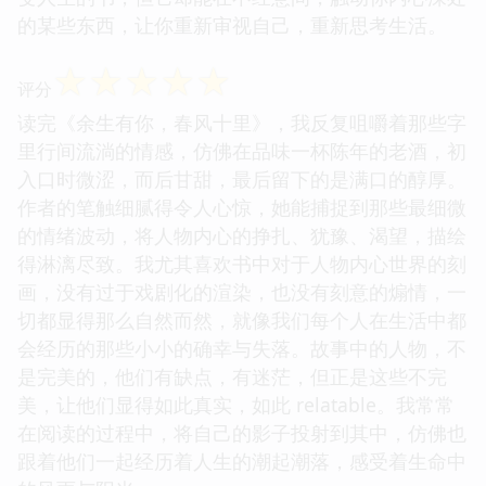
的某些东西，让你重新审视自己，重新思考生活。
☆
☆
☆
☆
☆
评分
读完《余生有你，春风十里》，我反复咀嚼着那些字
里行间流淌的情感，仿佛在品味一杯陈年的老酒，初
入口时微涩，而后甘甜，最后留下的是满口的醇厚。
作者的笔触细腻得令人心惊，她能捕捉到那些最细微
的情绪波动，将人物内心的挣扎、犹豫、渴望，描绘
得淋漓尽致。我尤其喜欢书中对于人物内心世界的刻
画，没有过于戏剧化的渲染，也没有刻意的煽情，一
切都显得那么自然而然，就像我们每个人在生活中都
会经历的那些小小的确幸与失落。故事中的人物，不
是完美的，他们有缺点，有迷茫，但正是这些不完
美，让他们显得如此真实，如此 relatable。我常常
在阅读的过程中，将自己的影子投射到其中，仿佛也
跟着他们一起经历着人生的潮起潮落，感受着生命中