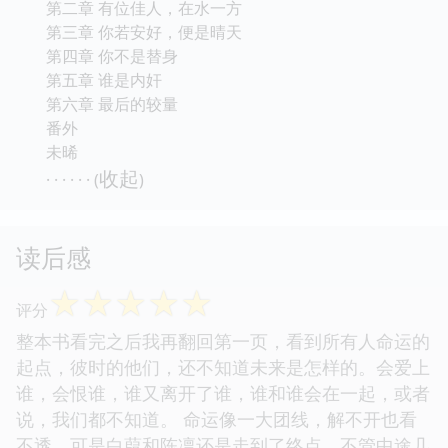
第二章 有位佳人，在水一方
第三章 你若安好，便是晴天
第四章 你不是替身
第五章 谁是内奸
第六章 最后的较量
番外
未晞
收起
· · · · · · (
)
读后感
☆
☆
☆
☆
☆
评分
整本书看完之后我再翻回第一页，看到所有人命运的
起点，彼时的他们，还不知道未来是怎样的。会爱上
谁，会恨谁，谁又离开了谁，谁和谁会在一起，或者
说，我们都不知道。 命运像一大团线，解不开也看
不透，可是白葭和陈凛还是走到了终点。不管中途几