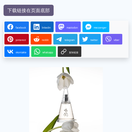
下载链接在页面底部
facebook
linkedin
mastodon
messenger
pinterest
reddit
telegram
twitter
viber
vkontakte
whatsapp
复制链接