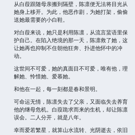
从白葭跟随母亲搬到隔壁，陈凛便无法将目光从
她身上移开。为此，他恶作剧，为她打架，偷偷
送她最需要的小白鞋。
对白葭来说，她只是利用陈凛，从流言蜚语里保
护自己。在陷入绝境的那一天，陈凛救了她，这
让她再也抑制不住朝他狂奔、扑进他怀中的冲
动。
这世间不可爱，她的真面目不可爱，唯有他，理
解她、怜惜她、爱慕她。
和他在一起，每一刻都是春和景明。
可命运无情，陈凛失去了父亲，又面临失去养育
他的继母危机。白葭跪求而来的生机，却让陈凛
误会。二人分开，就是八年。
幸而爱若繁星，就算山水流转、光阴逝去，依旧