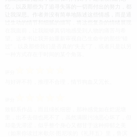
忆，以及那些为了追寻失落的一切而付出的努力，都
让我深思。作者并没有简单地陈述这些情感，而是通
过生动的情节和细腻的描写，将这些复杂的情绪展现
在我面前，让我能够真切地感受到人物的痛苦与希
望。这本书让我开始重新审视自己生命中的那些“错
过”，以及那些我们是否真的“失去”了，或者只是以另
一种方式存在于时间的某个角落。
☆
☆
☆
☆
☆
评分
与好评不符，推理不合理，情节狗血又冗长。
☆
☆
☆
☆
☆
评分
致郁系作品，而且绵长细密，那种感觉如在烂泥塘
里，出不去但也死不了，虽然满眼污浊恶心坏了，但
却毫无滞涩，似乎整个身心又都甘于这种抑郁之美
（如果你读过米歇尔·图尼埃的《礼拜五》里，鲁滨