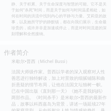
静、关于积累、关于生命深度与智慧的可能。它不是关
于如何“杀死”时间，而是关于如何与时间温柔相处，如
何在时间的洪流中找到内心的平静与力量。艾莉亚的故
事，以及她所守护的静默镇，都在向我们展示，生命最
珍贵的，或许并非是加速或停止，而是对时间流逝的深
刻理解和全然接纳。
作者简介
米歇尔•普西（Michel Bussi）
法国大师级作家。普西以学者的深入观察对人性
善恶进行独特解读，加上对景致的细腻铺陈和曲
折悬疑的情节布局，让他在法国文坛独树一帜。
已在中国出版《直到那一天》《她不是我妈妈》
两部作品。《时间杀手》是米歇尔•普西的最新作
品，故事以科西嘉岛为背景，讲述一场延续27年
的家庭悲剧，从中折射出人性与情感的挣扎，悬