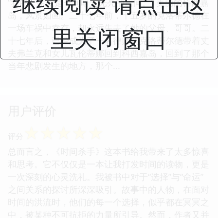
继续阅读 请点击这
“我的一生就是一间暗无光亮的房间。” 美丽的科西嘉
岛，风景如画。二十七年前，十五岁的克洛蒂尔德在
一场车祸中幸存，却永远失去了她的父母、哥哥。二
里关闭窗口
十七年后，已经成为了一名律师的克洛蒂尔德带着丈
夫弗兰克和女儿瓦伦蒂娜回到科西嘉岛，回到了那个
当年悲剧发生的地方，那个...
用户评价
☆
☆
☆
☆
☆
评分
总而言之，《时间杀手》这本书给我带来了太多惊喜
和思考。它不仅仅是一本让我打发时间的读物，更是
一次深刻的心灵洗礼。我被书中对于“选择”与“命运”
之间关系的探讨所深深吸引。故事中的人物，在面对
时间的洪流时，他们的每一个选择，似乎都在冥冥之
中，被某种不可抗拒的力量所引导。然而，作者又并