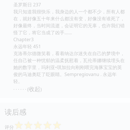
圣罗斯日 237
我只知道我很快乐，我身边的人一个都不少，所有人都
在，就好像五十年来什么都没有变，好像没有谁死了，
好像最终，当时间流逝，会证明它的无辜，也许我们错
怪了它，将它当成了凶手……
Chapter3
永远年轻 451
克洛蒂尔德微笑着，看着纳达尔迷失在自己的梦境中，
任自己被一种忧郁的温柔抚慰着，瓦伦蒂娜继续埋头在
她的数字里，玛利亚•琪加拉向刚刚喂完海豚宝宝的英
俊的马迪奥眨了眨眼睛。Sempregiovanu . 永远年
轻。
收起
· · · · · · (
)
读后感
☆
☆
☆
☆
☆
评分