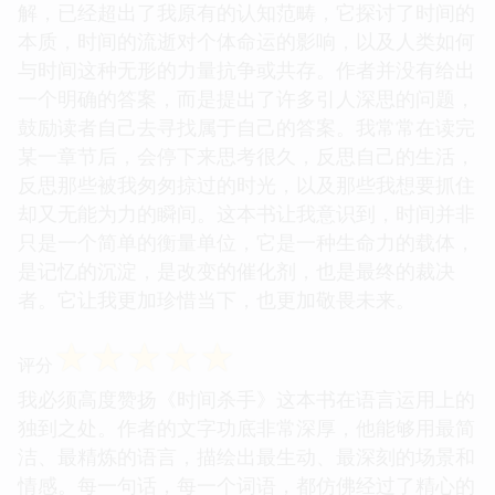
解，已经超出了我原有的认知范畴，它探讨了时间的
本质，时间的流逝对个体命运的影响，以及人类如何
与时间这种无形的力量抗争或共存。作者并没有给出
一个明确的答案，而是提出了许多引人深思的问题，
鼓励读者自己去寻找属于自己的答案。我常常在读完
某一章节后，会停下来思考很久，反思自己的生活，
反思那些被我匆匆掠过的时光，以及那些我想要抓住
却又无能为力的瞬间。这本书让我意识到，时间并非
只是一个简单的衡量单位，它是一种生命力的载体，
是记忆的沉淀，是改变的催化剂，也是最终的裁决
者。它让我更加珍惜当下，也更加敬畏未来。
☆
☆
☆
☆
☆
评分
我必须高度赞扬《时间杀手》这本书在语言运用上的
独到之处。作者的文字功底非常深厚，他能够用最简
洁、最精炼的语言，描绘出最生动、最深刻的场景和
情感。每一句话，每一个词语，都仿佛经过了精心的