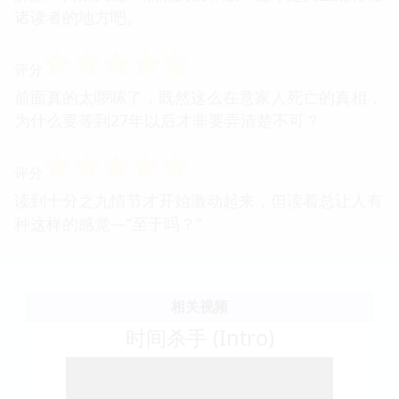
诸读者的地方吧。
☆
☆
☆
☆
☆
评分
前面真的太啰嗦了，既然这么在意家人死亡的真相，
为什么要等到27年以后才非要弄清楚不可？
☆
☆
☆
☆
☆
评分
读到十分之九情节才开始激动起来，但读着总让人有
种这样的感觉—“至于吗？”
相关视频
时间杀手 (Intro)