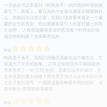
一开始在书店里看到《时间杀手》的封面的时候就被
吸引了，画面上，窗台后的小女孩仿佛是在窥视着什
么，而她目中注视之物，在我们读者看来就是一个朦
胧的女性的黑影。而比图像更吸引人的是封腰上的简
介说明：“人性里隐藏着多深的恶意呢？时间会幻化
成怎样的利器？你亲眼所见的...
☆
☆
☆
☆
☆
评分
时间是个杀手，当我们用物态具象化这个概念后，它
就成为了今天的故事。 27年之前因意外车祸殒命的
母亲寄来了一份“迟到”的信，是幕后凶手的诡计，还
是母亲真的逃出劫难？而母亲又为什么会在失踪27年
之后才发出信号。一团团谜题和晦暗不明的阴影，这
是米歇尔•普西留给读者的...
☆
☆
☆
☆
☆
评分