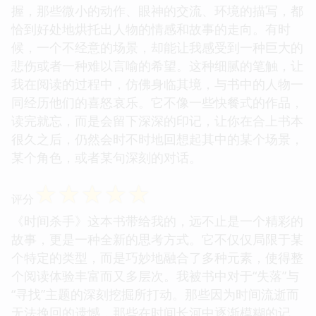
握，那些微小的动作、眼神的交流、环境的描写，都
恰到好处地烘托出人物的情感和故事的走向。有时
候，一个不经意的场景，却能让我感受到一种巨大的
悲伤或者一种难以言喻的希望。这种细腻的笔触，让
我在阅读的过程中，仿佛身临其境，与书中的人物一
同经历他们的喜怒哀乐。它不像一些快餐式的作品，
读完就忘，而是会留下深深的印记，让你在合上书本
很久之后，仍然会时不时地回想起其中的某个场景，
某个角色，或者某句深刻的对话。
☆
☆
☆
☆
☆
评分
《时间杀手》这本书带给我的，远不止是一个精彩的
故事，更是一种全新的思考方式。它不仅仅局限于某
个特定的类型，而是巧妙地融合了多种元素，使得整
个阅读体验丰富而又多层次。我被书中对于“失落”与
“寻找”主题的深刻挖掘所打动。那些因为时间流逝而
无法挽回的遗憾，那些在时间长河中逐渐模糊的记