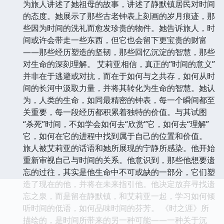
为旅人讲述了她祖母的故事，讲述了静默镇居民对时间
的态度。她展示了那些古老钟表上刻画的岁月痕迹，那
些因为时间的洗礼而愈发珍贵的物件。她告诉旅人，时
间或许会带走一些东西，但它也会留下更宝贵的财富
——那些经历塑造的坚韧，那些回忆沉淀的智慧，那些
对生命的深刻理解。 艾莉亚相信，真正的“时间的意义”
并非在于逃避或对抗，而在于如何与之共存，如何从时
间的长河中汲取力量，并将其转化为生命的智慧。她认
为，人类的生命，如同最精密的钟表，每一个瞬间都至
关重要，每一段经历都积累着独特的价值。与其试图
“杀死”时间，不如学会如何去“欣赏”它，如何去“理解”
它，如何在它的进程中找到属于自己的位置和价值。
旅人被艾莉亚的话语和她所展现的宁静所感染。他开始
重新审视自己与时间的关系。他意识到，那些他想要遗
忘的过往，其实是他生命中不可或缺的一部分，它们塑
造了现在的他，并将在未来指引他。他决定放弃寻找遗
忘之泉，而是留在静默镇，和艾莉亚一起，学习如何倾
听时间的低语，如何品味时间的芬芳。 《时之涯》所
描绘的，是时间所带来的另一种可能——一种关于沉