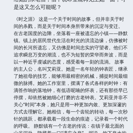
是这又怎么可能呢？
《时之涯》 这是一个关于时间的故事，但并非关于时
间的杀戮，而是关于时间本身所带来的沉淀与变迁。
在古老国度的边陲，坐落着一座被遗忘的小镇——静默
镇。镇上的居民世代生活在时光的洪流边缘，仿佛被时
间的长河所遗忘，又仿佛是时间忠实的守望者。他们不
追求瞬息万变的潮流，也不为短暂的荣华而奔波，而是
以一种近乎虔诚的态度，感受着每一刻的流淌。 故事
的主人公，名叫艾莉亚。她是一名年轻的钟表匠，继承
了她祖母的技艺，能够用最精密的机械，捕捉时间最细
微的脉搏。她的工作室里，摆满了各式各样的时钟：有
滴答作响的落地钟，有低语呢喃的怀表，还有那些早已
停摆，却依然被她细心打磨的古老钟表。艾莉亚并非不
关心“时间”本身，她只是用一种更加内敛、更加深邃的
方式去理解它。她相信，每一个齿轮的转动，每一次秒
针的跳跃，都承载着一段生命的痕迹，记录着一个时代
的呼吸。 静默镇有一个古老的传说：在镇子最北面的
山谷深处，隐藏着一口“遗忘之泉”。据说，饮下泉水的