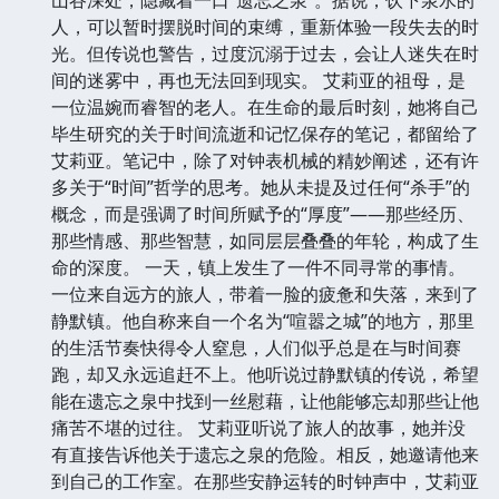
人，可以暂时摆脱时间的束缚，重新体验一段失去的时
光。但传说也警告，过度沉溺于过去，会让人迷失在时
间的迷雾中，再也无法回到现实。 艾莉亚的祖母，是
一位温婉而睿智的老人。在生命的最后时刻，她将自己
毕生研究的关于时间流逝和记忆保存的笔记，都留给了
艾莉亚。笔记中，除了对钟表机械的精妙阐述，还有许
多关于“时间”哲学的思考。她从未提及过任何“杀手”的
概念，而是强调了时间所赋予的“厚度”——那些经历、
那些情感、那些智慧，如同层层叠叠的年轮，构成了生
命的深度。 一天，镇上发生了一件不同寻常的事情。
一位来自远方的旅人，带着一脸的疲惫和失落，来到了
静默镇。他自称来自一个名为“喧嚣之城”的地方，那里
的生活节奏快得令人窒息，人们似乎总是在与时间赛
跑，却又永远追赶不上。他听说过静默镇的传说，希望
能在遗忘之泉中找到一丝慰藉，让他能够忘却那些让他
痛苦不堪的过往。 艾莉亚听说了旅人的故事，她并没
有直接告诉他关于遗忘之泉的危险。相反，她邀请他来
到自己的工作室。在那些安静运转的时钟声中，艾莉亚