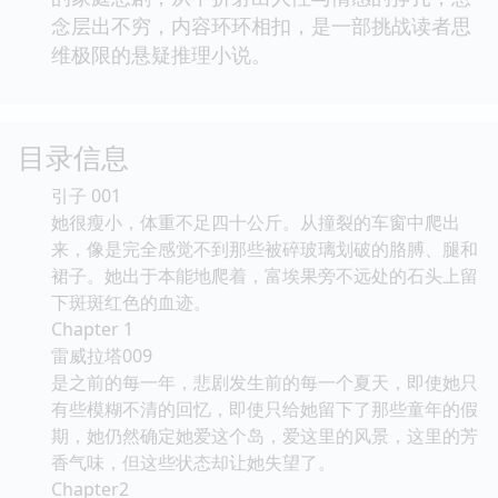
念层出不穷，内容环环相扣，是一部挑战读者思
维极限的悬疑推理小说。
目录信息
引子 001
她很瘦小，体重不足四十公斤。从撞裂的车窗中爬出
来，像是完全感觉不到那些被碎玻璃划破的胳膊、腿和
裙子。她出于本能地爬着，富埃果旁不远处的石头上留
下斑斑红色的血迹。
Chapter 1
雷威拉塔009
是之前的每一年，悲剧发生前的每一个夏天，即使她只
有些模糊不清的回忆，即使只给她留下了那些童年的假
期，她仍然确定她爱这个岛，爱这里的风景，这里的芳
香气味，但这些状态却让她失望了。
Chapter2