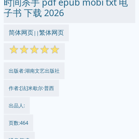
时间杀手 pdf epub mobi txt 电
子书 下载 2026
简体网页
繁体网页
||
☆
☆
☆
☆
☆
出版者:湖南文艺出版社
作者:[法]米歇尔·普西
出品人:
页数:464