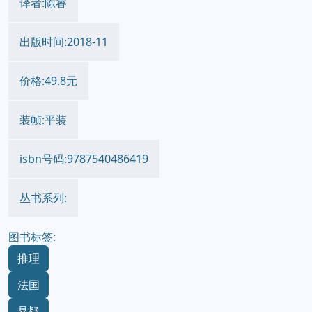
译者:陈睿
出版时间:2018-11
价格:49.8元
装帧:平装
isbn号码:9787540486419
丛书系列:
图书标签:
推理
法国
悬疑