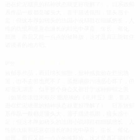
逊在烂泥塘里的精神状态就更好理解了）。日系致郁
系作品一般都是噱头大，善于描述氛围，镜头感十
足；但这本厚如砖头的法国小说却胜在细腻悠长，人
性的仇恨和恶意在漫长的时光中孕育、生长、催化、
膨胀，而后又能一点点的被释放，这才是真正能钳住
诸读者的地方吧。
☆
☆
☆
☆
☆
评分
致郁系作品，而且绵长细密，那种感觉如在烂泥塘
里，出不去但也死不了，虽然满眼污浊恶心坏了，但
却毫无滞涩，似乎整个身心又都甘于这种抑郁之美
（如果你读过米歇尔·图尼埃的《礼拜五》里，鲁滨
逊在烂泥塘里的精神状态就更好理解了）。日系致郁
系作品一般都是噱头大，善于描述氛围，镜头感十
足；但这本厚如砖头的法国小说却胜在细腻悠长，人
性的仇恨和恶意在漫长的时光中孕育、生长、催化、
膨胀，而后又能一点点的被释放，这才是真正能钳住