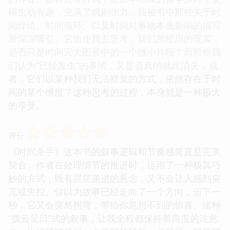
得生动有趣，充满了戏剧张力。我被书中那些关于时
间悖论、时间循环、以及时间对事物本质影响的描写
所深深吸引。它迫使我去思考，我们所经历的现实，
是否只是时间宏大图景中的一个微小片段？而那些我
们认为“已经发生”的事情，又是否真的就此消失，或
者，它们以某种我们无法察觉的方式，依然存在于时
间的某个维度？这种思考的过程，本身就是一种极大
的享受。
☆
☆
☆
☆
☆
评分
《时间杀手》这本书的叙事逻辑和节奏感简直是完美
契合。作者在处理情节的推进时，运用了一种极其巧
妙的方式，既有层层递进的悬念，又不会让人感到突
兀或失控。你以为故事已经走向了一个方向，但下一
秒，它又会突然拐弯，带给你意想不到的惊喜。这种
“拨云见日”式的叙事，让我全程都保持着高度的注意