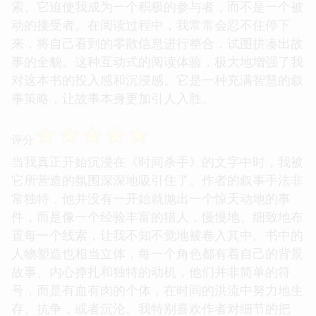
索。它迫使我成为一个积极的参与者，而不是一个被
动的接受者。在阅读过程中，我常常会忍不住停下
来，将自己看到的零散信息进行整合，试图拼凑出故
事的全貌。这种互动式的阅读体验，极大地增强了我
对这本书的投入感和沉浸感。它是一种充满智慧的叙
事策略，让故事本身更加引人入胜。
☆
☆
☆
☆
☆
评分
当我真正开始沉浸在《时间杀手》的文字中时，我被
它所营造的氛围深深地吸引住了。作者的叙事手法非
常独特，他并没有一开始就抛出一个惊天动地的事
件，而是像一个经验丰富的猎人，慢慢地、细致地布
置每一个线索，让我不知不觉地被卷入其中。书中的
人物塑造也相当立体，每一个角色都有着自己的背景
故事、内心挣扎和独特的动机，他们并非简单的符
号，而是有血有肉的个体，在时间的洪流中努力地生
存、抗争，或者沉沦。我特别喜欢作者对细节的把