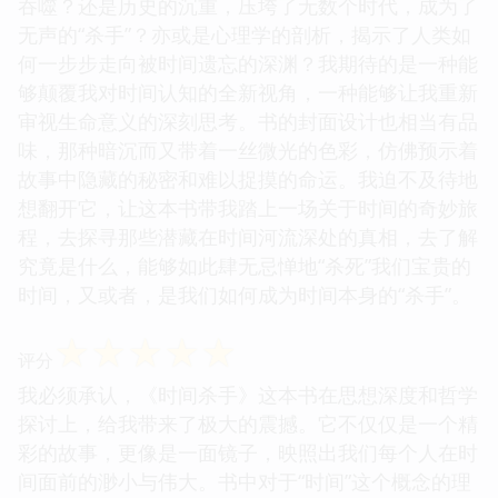
吞噬？还是历史的沉重，压垮了无数个时代，成为了
无声的“杀手”？亦或是心理学的剖析，揭示了人类如
何一步步走向被时间遗忘的深渊？我期待的是一种能
够颠覆我对时间认知的全新视角，一种能够让我重新
审视生命意义的深刻思考。书的封面设计也相当有品
味，那种暗沉而又带着一丝微光的色彩，仿佛预示着
故事中隐藏的秘密和难以捉摸的命运。我迫不及待地
想翻开它，让这本书带我踏上一场关于时间的奇妙旅
程，去探寻那些潜藏在时间河流深处的真相，去了解
究竟是什么，能够如此肆无忌惮地“杀死”我们宝贵的
时间，又或者，是我们如何成为时间本身的“杀手”。
☆
☆
☆
☆
☆
评分
我必须承认，《时间杀手》这本书在思想深度和哲学
探讨上，给我带来了极大的震撼。它不仅仅是一个精
彩的故事，更像是一面镜子，映照出我们每个人在时
间面前的渺小与伟大。书中对于“时间”这个概念的理