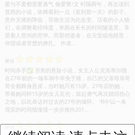
爱与不爱都需要勇气 偷爱警/文 时隔两年，再次读到
普西的小说，依稀看到一点《直到那一天》的影子。
意外灾难的降临，导致生活为此改变。活着的小人物
们，在调整着经纬度，奔跑在长长的时间隧道里。享
受着人世间的芳华。而那些逝者，在天堂或地狱里，
仰望或者苦楚的挣扎。 作者...
☆
☆
☆
☆
☆
评分
时间杀手✅ 另类的悬疑小说，女主人公克洛蒂尔德
在27年前的一场车祸中幸免于难，自己的父亲母亲哥
哥全都葬身悬崖，当时她只有15岁。27年后的她，
带着她同样15岁的女儿瓦伦，鼓起勇气再次踏回伤心
之地，以此表达对过去的27年的缅怀。 书中以一条
现实的时间线慢慢一步步推向201...
☆
☆
☆
☆
☆
评分