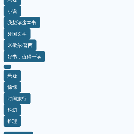
小说
我想读这本书
外国文学
米歇尔·普西
好书，值得一读
悬疑
惊悚
时间旅行
科幻
推理