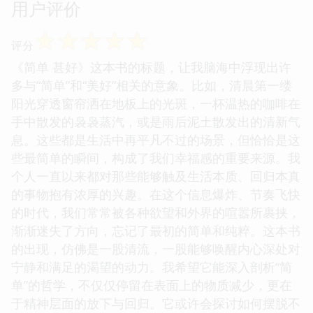
用户评价
☆
☆
☆
☆
☆
评分
《简单 甚好》这本书的标题，让我脑海中浮现出许
多与“简单”和“美好”相关的意象。比如，清晨第一缕
阳光穿透窗帘洒在地板上的光斑，一杯温热的咖啡在
手中散发的袅袅蒸汽，或是雨后泥土散发出的清新气
息。这些都是生活中再平凡不过的场景，但恰恰是这
些最简单的瞬间，构成了我们幸福感的重要来源。我
个人一直以来都对那些能够触及生活本质、回归本真
的事物抱有浓厚的兴趣。在这个信息爆炸、节奏飞快
的时代，我们常常被各种欲望和外界的喧嚣所裹挟，
渐渐迷失了方向，忘记了最初的简单和纯粹。这本书
的出现，仿佛是一股清流，一股能够唤醒内心深处对
宁静和满足的渴望的动力。我希望它能深入剖析“简
单”的哲学，不仅仅停留在表面上的物质减少，更在
于精神层面的放下与回归。它或许会探讨如何摆脱不