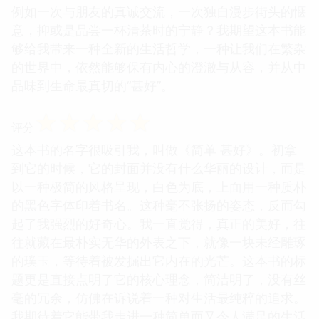
例如一次与朋友的真诚交流，一次独自漫步街头的惬
意，抑或是品尝一杯清茶时的宁静？我期望这本书能
够给我带来一种全新的生活哲学，一种让我们在繁杂
的世界中，依然能够保有内心的澄澈与从容，并从中
品味到生命最真切的“甚好”。
☆
☆
☆
☆
☆
评分
这本书的名字很吸引我，叫做《简单 甚好》。初拿
到它的时候，它的封面并没有什么华丽的设计，而是
以一种极简的风格呈现，白色为底，上面用一种质朴
的黑色字体印着书名。这种毫不张扬的姿态，反而勾
起了我强烈的好奇心。我一直觉得，真正的美好，往
往就藏在最朴实无华的外表之下，就像一块未经雕琢
的璞玉，等待着被发掘出它内在的光芒。这本书的标
题更是直接点明了它的核心理念，简洁明了，没有丝
毫的冗余，仿佛在诉说着一种对生活最纯粹的追求。
我期待着它能带我走进一种简单而又令人满足的生活