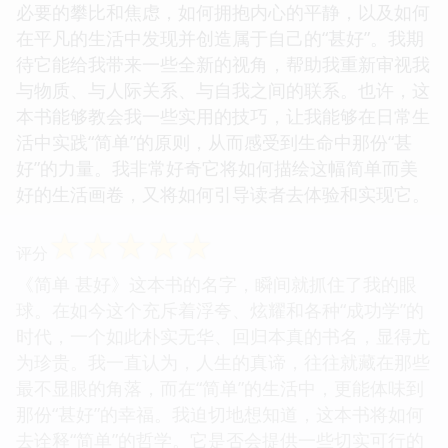
必要的攀比和焦虑，如何拥抱内心的平静，以及如何
在平凡的生活中发现并创造属于自己的“甚好”。我期
待它能给我带来一些全新的视角，帮助我重新审视我
与物质、与人际关系、与自我之间的联系。也许，这
本书能够教会我一些实用的技巧，让我能够在日常生
活中实践“简单”的原则，从而感受到生命中那份“甚
好”的力量。我非常好奇它将如何描绘这幅简单而美
好的生活画卷，又将如何引导读者去体验和实现它。
☆
☆
☆
☆
☆
评分
《简单 甚好》这本书的名字，瞬间就抓住了我的眼
球。在如今这个充斥着浮夸、炫耀和各种“成功学”的
时代，一个如此朴实无华、回归本真的书名，显得尤
为珍贵。我一直认为，人生的真谛，往往就藏在那些
最不显眼的角落，而在“简单”的生活中，更能体味到
那份“甚好”的幸福。我迫切地想知道，这本书将如何
去诠释“简单”的哲学。它是否会提供一些切实可行的