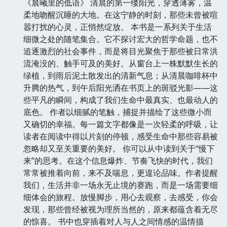
《晨曦里的低语》 清晨的第一缕阳光，穿透薄雾，温
柔地吻醒沉睡的大地。在这宁静的时刻，那些未曾被喧
嚣打扰的心灵，正悄然绽放。 本书是一系列关于生活
细微之处的随笔集合。它不探讨宏大的哲学命题，也不
追逐激烈的社会事件，而是将目光聚焦于那些被日常洪
流淹没的、触手可及的美好。从窗台上一株默默生长的
绿植，到雨后泥土散发出的清新气息；从清晨咖啡杯中
升腾的热气，到午后阳光洒在书页上的斑驳光影——这
些平凡的瞬间，构成了我们生命中最真实、也最动人的
底色。 作者以细腻的笔触，捕捉并描绘了这些微小而
又确切的幸福。每一篇文字都像是一次轻柔的呼吸，让
读者在阅读中得以片刻的停顿，感受生命中那些容易被
忽略却又至关重要的美好。 你可以从中读到关于“慢下
来”的思考。在这个信息爆炸、节奏飞快的时代，我们
常常被推着向前，来不及喘息，更遑论品味。作者提醒
我们，生活并非一场永无止境的赛跑，而是一场需要细
细体会的旅程。放慢脚步，用心去观察，去感受，你会
发现，那些曾经被视为理所当然的，原来都蕴含着无尽
的惊喜。 书中也穿插着对人与人之间情感的温情描