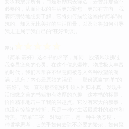
要求我放弃所有，而是鼓励我去筛选，去舍弃那些不
必要的，从而让我的生活更加聚焦，更加有方向。我
满怀期待地想要了解，它将如何描绘这幅由“简单”构
筑的、却又无比美好的生活图景，以及它将如何引导
我走进属于我自己的“甚好”时刻。
☆
☆
☆
☆
☆
评分
《简单 甚好》这本书的名字，如同一股清风吹拂过
我略显疲惫的心灵。在这个信息爆炸、物质极大丰富
的时代，我们常常在不经意间被卷入各种欲望的漩
涡，遗忘了内心最原始的渴望——那份源自“简单”的
“甚好”。我一直对那些能够引领人回归本真、发现生
活细微之美的书籍抱有浓厚的兴趣。这本书的标题，
恰恰精准地击中了我的兴趣点。它没有宏大的叙事，
也没有惊险的转折，只是一种对生活最质朴的追求和
赞美。“简单”二字，对我而言，是一种生活态度，一
种哲学思考，它关乎如何去除不必要的繁杂，如何聚