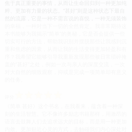
焦于真正重要的事情，从而让生命回归到一种更加纯
粹、更加有力量的状态。“甚好”则是这种状态下最自
然的流露，它是一种不需言说的喜悦，一种无须装饰
的幸福，一种对当下一切的全然肯定。我非常期待这
本书能够为我揭示“简单”的奥秘，它是否会提供一些
切实可行的方法，帮助我识别并摆脱那些让我感到沉
重和焦虑的因素，从而让我的生活变得更加轻盈和有
序？我希望它能够引导我重新发现那些被日常琐碎掩
盖的“甚好”之处，例如一次与亲人的深度交流，一次
对大自然的细致观察，抑或是完成一项简单却有意义
的任务。
☆
☆
☆
☆
☆
评分
《简单 甚好》这个书名，在我看来，蕴含着一种深
刻的生活智慧。它不像许多励志书籍那样，用激昂的
语言去鼓舞人们去追求远大的目标，而是用一种更加
内敛、更加贴近心灵的方式，去触碰我们内心深处对