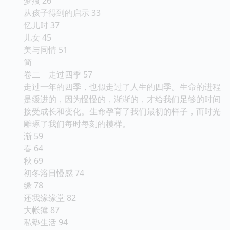
梦痕 26
从孩子得到的启示 33
忆儿时 37
儿女 45
美与同情 51
简
卷二 走过四季 57
走过一年的四季，也似走过了人生的四季。生命的进程
是缓进的，因为慢慢的，渐渐的，才给我们足够的时间
接受成长和变化。生命孕育了我们最初的样子，而时光
雕琢了我们每时每刻的模样。
渐 59
春 64
秋 69
初冬浴日慢感 74
缘 78
还我缘缘堂 82
大帐簿 87
私塾生活 94