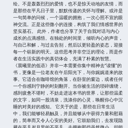
绘。不是轰轰烈烈的爱情，也不是惊天动地的友情，而
是那些在平凡日子里，默默传递的关怀与理解。或许是
一句简单的问候，一个温暖的拥抱，一次心照不宣的眼
神交流。正是这些微小的连接，构筑了我们情感世界的
坚实基石。 此外，作者也分享了关于自我对话与内心
成长的点滴感悟。在独处的时间里，倾听内心的声音，
与自己和解，与过去告别，然后以更轻盈的姿态，迎接
每一个崭新的明天。这些思考并非空泛的理论，而是作
者在生活实践中的真切体会，充满了朴素的智慧。
《晨曦里的低语》并非一本需要你集中精神去“读懂”的
书，更像是一位老友在午后阳光下，与你娓娓道来的故
事。它适合在咖啡馆的角落，在卧室的窗边，或者任何
一个你感到宁静的时刻翻开。当你被生活的琐碎缠绕，
感到疲惫不堪时，不妨走进这本书的世界，让那些温柔
的文字，如同一股清泉，洗涤你的心灵，唤醒你心中沉
睡的对美好的感知。 它关于的是，那些在日常生活
中，我们能够轻易触及，并且能够从中获得力量和慰藉
的，简单而又令人心安的美好。它鼓励我们，去发现隐
藏在平凡岁月里的不平凡，去拥抱那些虽然微小，却能