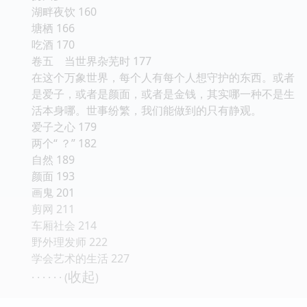
湖畔夜饮 160
塘栖 166
吃酒 170
卷五 当世界杂芜时 177
在这个万象世界，每个人有每个人想守护的东西。或者
是爱子，或者是颜面，或者是金钱，其实哪一种不是生
活本身哪。世事纷繁，我们能做到的只有静观。
爱子之心 179
两个“ ？” 182
自然 189
颜面 193
画鬼 201
剪网 211
车厢社会 214
野外理发师 222
学会艺术的生活 227
收起
· · · · · · (
)