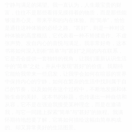
宁静与满足的渴望。我一直认为，人生最宝贵的财
富，往往不是那些看得见摸得着的物质，而是那些能
够滋养心灵、带来平和的内在体验。而“简单”，恰恰
是通往这种体验的必经之路。“甚好”，则是一种对这
种体验的高度概括，它代表着一种不矫揉造作、不虚
张声势、发自内心的喜悦与满足。我非常好奇，这本
书将如何深入剖析“简单”与“甚好”之间的内在联系，
它是否会提供一套独特的视角，让我们重新认识生活
中的“简单”之处，并从中发现“甚好”的价值。我期待
它能给我带来一些启发，让我学会如何在喧嚣的世界
中保持内心的宁静，如何在繁杂的生活中找到属于自
己的节奏，以及如何在这个过程中，不断地发掘和体
验生命的美好。这本书的标题，也传递出一种自信和
从容，它不是在强迫我接受某种理念，而是在邀请
我，与它一同踏上探索“简单”与“甚好”的旅程。我满
怀期待地想要了解，它将如何描绘这幅由简单构成
的、却又异常美好的生活图景。