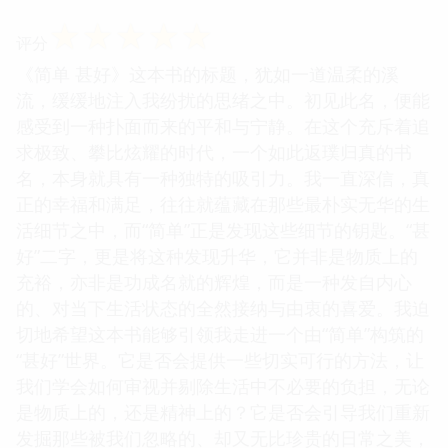
☆
☆
☆
☆
☆
评分
《简单 甚好》这本书的标题，犹如一道温柔的溪
流，缓缓地注入我纷扰的思绪之中。初见此名，便能
感受到一种扑面而来的平和与宁静。在这个充斥着追
求极致、攀比炫耀的时代，一个如此返璞归真的书
名，本身就具有一种独特的吸引力。我一直深信，真
正的幸福和满足，往往就蕴藏在那些最朴实无华的生
活细节之中，而“简单”正是发现这些细节的钥匙。“甚
好”二字，更是将这种发现升华，它并非是物质上的
充裕，亦非是功成名就的辉煌，而是一种发自内心
的、对当下生活状态的全然接纳与由衷的喜爱。我迫
切地希望这本书能够引领我走进一个由“简单”构筑的
“甚好”世界。它是否会提供一些切实可行的方法，让
我们学会如何审视并剔除生活中不必要的负担，无论
是物质上的，还是精神上的？它是否会引导我们重新
发掘那些被我们忽略的、却又无比珍贵的日常之美，