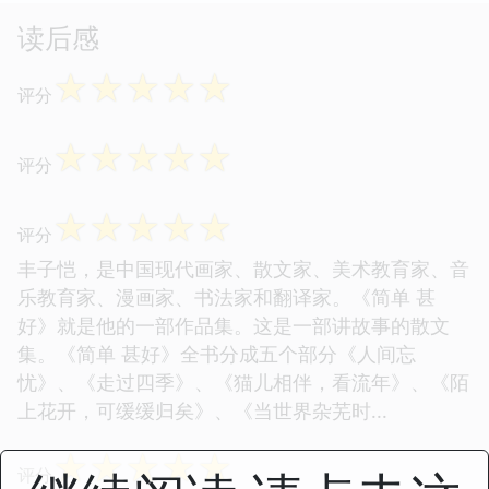
读后感
☆
☆
☆
☆
☆
评分
☆
☆
☆
☆
☆
评分
☆
☆
☆
☆
☆
评分
丰子恺，是中国现代画家、散文家、美术教育家、音
乐教育家、漫画家、书法家和翻译家。《简单 甚
好》就是他的一部作品集。这是一部讲故事的散文
集。《简单 甚好》全书分成五个部分《人间忘
忧》、《走过四季》、《猫儿相伴，看流年》、《陌
上花开，可缓缓归矣》、《当世界杂芜时...
☆
☆
☆
☆
☆
评分