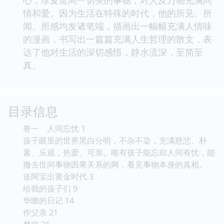
心，珍爱世间一切美的事物，对人及万物充满同
情和爱。因为生活在特殊的时代，他的所见、所
闻、所感均发诸笔端，描画出一幅幅充满人情味
的漫画，书写出一篇篇充满人生哲理的散文，表
达了他对生活的深切感悟，静水流深，至简至
真。
目录信息
卷一 人间忘忧 1
孩子眼里的世界黑白分明，不杂不染，充满慈悲、朴
素、乐观，热爱、可亲。唯有孩子能忘却人间有忧，能
撤去世间事物因果关系的网，看见事物本身的真相。
送阿宝出黄金时代 3
给我的孩子们 9
华瞻的日记 14
作父亲 21