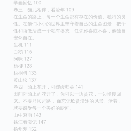
学画回忆 100
卷三 猫儿相伴，看流年 109
在生命的路上，每一个生命都有存在的价值、独特的灵
性。在他们小小的世界里坚守着自己的生命图景，把个
性和骄傲活成一个独有姿态，任凭你喜或不喜，他独自
安然自在。
生机 111
白鹅 116
阿咪 127
杨柳 128
梧桐树 133
黄山松 137
卷四 陌上花开，可缓缓归矣 141
田间阡陌上的花开了，你可以一边赏花，一边慢慢回
来。不要只顾赶路， 而忘记欣赏沿途的风景。活着，
就要感受每一个美好的瞬间。
山中避雨 143
钱江看潮记 147
扬州梦 152