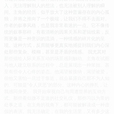
入，无法理解别人的想法，也无法被别人理解的瞬
间。主角的经历，似乎放大了这种普遍存在的内心孤
独，并将之推向了一个极端，让我们不得不去面对。
作者的叙事风格，也是我非常着迷的一点。它不像传
统的叙事那样，有着清晰的因果关系和逻辑线索，反
而更像是一种意识的流淌，一种情感的碎片化的呈
现。这种方式，反而能够更真实地捕捉到我们内心深
处那些复杂、模糊，甚至是矛盾的情感。 我尤其对
那些描绘人际关系互动的场景感到触动。主角在试图
与他人建立联系的过程中，总是展现出一种笨拙、甚
至有些令人心疼的姿态。他渴望被接纳，渴望被爱，
但他又害怕一旦过于靠近，就会暴露自己那不为人知
的、可能是“令人厌恶”的部分。这种内心的挣扎，让
我感同身受。 我开始审视自己与周遭世界的互动方
式。那些看似微不足道的社交礼仪，那些习以为常的
处事之道，在主角的视角下，都可能被解读成一种虚
假的表演。我无法确定，在我的生活里，又有多少这