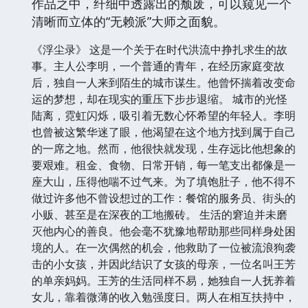
作品之中，纤细中透露出的颓废，可以窥见一个
清晰而立体的“无赖派”大师之面貌。
《浮尘录》 这是一个关于在时代洪流中挣扎求生的故
事。主人公李明，一个普通的青年，在经历家庭变故
后，独自一人来到陌生的城市谋生。他曾怀揣着改变命
运的梦想，却在现实的重压下步步退缩。 城市的光怪
陆离，霓虹闪烁，吸引着无数心怀希望的年轻人。李明
也曾被这繁华迷了眼，他渴望在这个地方找到属于自己
的一席之地。然而，他很快就发现，生存远比他想象的
要艰难。租金、食物、日常开销，每一笔支出都像是一
座大山，压得他喘不过气来。为了填饱肚子，他不得不
做过许多他不曾设想过的工作：餐馆的服务员、街头的
小贩、甚至是在深夜的工地搬砖。 生活的窘迫并未磨
灭他内心的善良。他会毫不犹豫地帮助那些同样身处困
境的人。在一次偶然的机会，他救助了一位被流浪狗袭
击的小女孩，并因此结识了女孩的母亲，一位名叫王芳
的单亲妈妈。王芳的生活同样不易，她独自一人抚养着
女儿，靠着微薄的收入勉强度日。两人在相互扶持中，