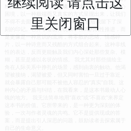
继续阅读 请点击这
经历，仿佛成了一面放大镜，将这种普遍存在的内心
困境，以一种极端而又真实的方式呈现出来，让我们
里关闭窗口
不得不去面对。 作者的叙事风格，也给我留下了深
刻的印记。它并非遵循传统叙事模式的线性推进，而
是更像是一种意识的流淌，将零散的思绪、情感碎
片，以一种诗意而又残酷的方式组合起来。这种非线
性的表达，反而更能触及我们内心深处那些复杂、模
糊，甚至是难以名状的情感。 我尤其对那些描绘主
角在人际关系中挣扎的场景，感到由衷的触动。他渴
望被接纳，渴望被爱，但又同时害怕一旦过于靠近，
就会暴露自己那可能不被他人容忍的“真实”自我。这
种内心的矛盾与纠结，在我看来，是这本书最动人心
魄的地方。 我无法简单地用“喜欢”或“不喜欢”来界定
这本书的价值。它所带来的，是一种更为深刻的体
验，一次与作者灵魂的共鸣。它不是提供现成的答
案，而是提出引人深思的问题，鼓励读者去探索属于
自己的生命意义。