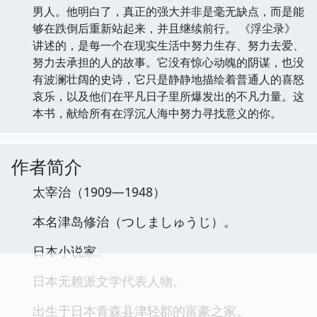
男人。他明白了，真正的强大并非是毫无缺点，而是能
够在跌倒后重新站起来，并且继续前行。 《浮尘录》
讲述的，是每一个在现实生活中努力生存、努力去爱、
努力去承担的人的故事。它没有惊心动魄的阴谋，也没
有波澜壮阔的史诗，它只是静静地描绘着普通人的喜怒
哀乐，以及他们在平凡日子里所爆发出的不凡力量。这
本书，献给所有在浮沉人海中努力寻找意义的你。
作者简介
太宰治（1909—1948）
本名津岛修治（つしましゅうじ）。
日本小说家。
日本无赖派文学代表人物。
出生于日本青森县津轻郡的富豪之家。