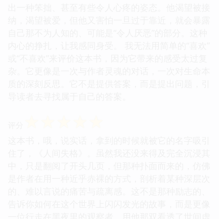
出一种笨拙、甚至有些令人心疼的姿态。他渴望被接
纳，渴望被爱，但他又害怕一旦过于靠近，就会暴露
自己那不为人知的、可能是“令人厌恶”的部分。这种
内心的挣扎，让我感同身受。 我无法用简单的“喜欢”
或“不喜欢”来评价这本书，因为它带来的感受太过复
杂。它更像是一次与作者灵魂的对话，一次对生命本
质的深刻反思。它不是提供答案，而是提出问题，引
导读者去寻找属于自己的答案。
☆
☆
☆
☆
☆
评分
这本书，哦，说实话，拿到的时候就被它的名字吸引
住了，《人间失格》。虽然我还没来得及完全沉浸其
中，只是翻阅了开头几页，但那种扑面而来的，仿佛
是作者在用一种近乎赤裸的方式，剖析着某种深层次
的、难以言说的痛苦与疏离感。这不是那种励志的、
告诉你如何在这个世界上闪闪发光的故事，而是更像
一位行走在黑夜里的观察者，用他那双看透了世间虚