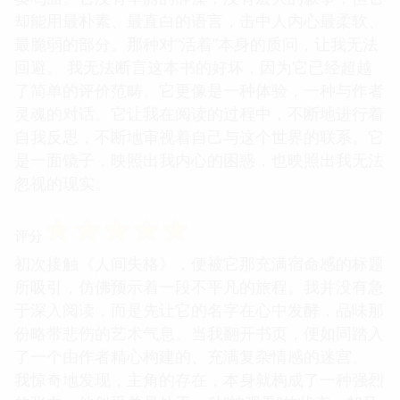
却能用最朴素、最直白的语言，击中人内心最柔软、
最脆弱的部分。那种对“活着”本身的质问，让我无法
回避。 我无法断言这本书的好坏，因为它已经超越
了简单的评价范畴。它更像是一种体验，一种与作者
灵魂的对话。它让我在阅读的过程中，不断地进行着
自我反思，不断地审视着自己与这个世界的联系。它
是一面镜子，映照出我内心的困惑，也映照出我无法
忽视的现实。
☆
☆
☆
☆
☆
评分
初次接触《人间失格》，便被它那充满宿命感的标题
所吸引，仿佛预示着一段不平凡的旅程。我并没有急
于深入阅读，而是先让它的名字在心中发酵，品味那
份略带悲伤的艺术气息。当我翻开书页，便如同踏入
了一个由作者精心构建的、充满复杂情感的迷宫。
我惊奇地发现，主角的存在，本身就构成了一种强烈