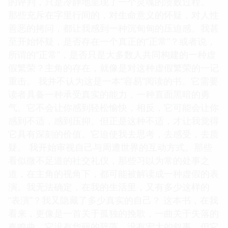
的评判，只是冷静地呈现了一个灵魂的溃败过程。
那些充斥在字里行间的，对生命意义的怀疑，对人性
善恶的拷问，都让我感到一种沉甸甸的压迫感。我甚
至开始怀疑，是否存在一个真正的“正常”？或者说，
所谓的“正常”，是否只是大多数人共同构建的一种虚
假繁荣？主角的存在，就像是对这种虚假繁荣的一记
重击。 我并不认为这是一本“容易”阅读的书。它需要
读者具备一种承受真实的能力，一种直面黑暗的勇
气。它不会让你感到轻松愉快，相反，它可能会让你
感到不适，感到压抑。但正是这种不适，才让我觉得
它具有深刻的价值。它迫使我去思考，去感受，去质
疑。 我开始审视自己与周遭世界的互动方式。那些
看似微不足道的社交礼仪，那些习以为常的处事之
道，在主角的视角下，都可能被解读成一种虚假的表
演。我无法确定，在我的生活里，又有多少这样的
“表演”？我又隐藏了多少真实的自己？ 这本书，在我
看来，更像是一首关于孤独的挽歌，一曲关于失落的
奏鸣曲。它没有华丽的辞藻，没有宏大的叙事，但它