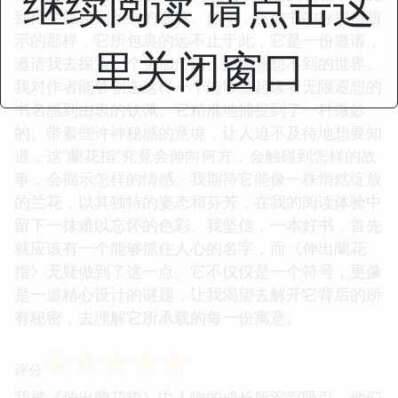
继续阅读 请点击这
到指尖触碰到丝绸的细腻。然而，正如书的标题所暗
示的那样，它所包裹的远不止于此，它是一份邀请，
里关闭窗口
邀请我去探索一个更加广阔、更加意想不到的世界。
我对作者能够创造这样一个能够激起读者无限遐想的
书名感到由衷的钦佩。它精准地捕捉到了一种微妙
的、带着些许神秘感的意境，让人迫不及待地想要知
道，这“蘭花指”究竟会伸向何方，会触碰到怎样的故
事，会揭示怎样的情感。我期待它能像一株悄然绽放
的兰花，以其独特的姿态和芬芳，在我的阅读体验中
留下一抹难以忘怀的色彩。我坚信，一本好书，首先
就应该有一个能够抓住人心的名字，而《伸出蘭花
指》无疑做到了这一点。它不仅仅是一个符号，更像
是一道精心设计的谜题，让我渴望去解开它背后的所
有秘密，去理解它所承载的每一份寓意。
☆
☆
☆
☆
☆
评分
我被《伸出蘭花指》中人物的成长所深深吸引。他们