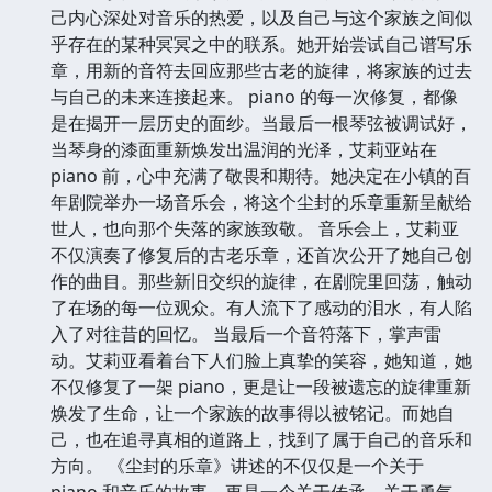
己内心深处对音乐的热爱，以及自己与这个家族之间似
乎存在的某种冥冥之中的联系。她开始尝试自己谱写乐
章，用新的音符去回应那些古老的旋律，将家族的过去
与自己的未来连接起来。 piano 的每一次修复，都像
是在揭开一层历史的面纱。当最后一根琴弦被调试好，
当琴身的漆面重新焕发出温润的光泽，艾莉亚站在
piano 前，心中充满了敬畏和期待。她决定在小镇的百
年剧院举办一场音乐会，将这个尘封的乐章重新呈献给
世人，也向那个失落的家族致敬。 音乐会上，艾莉亚
不仅演奏了修复后的古老乐章，还首次公开了她自己创
作的曲目。那些新旧交织的旋律，在剧院里回荡，触动
了在场的每一位观众。有人流下了感动的泪水，有人陷
入了对往昔的回忆。 当最后一个音符落下，掌声雷
动。艾莉亚看着台下人们脸上真挚的笑容，她知道，她
不仅修复了一架 piano，更是让一段被遗忘的旋律重新
焕发了生命，让一个家族的故事得以被铭记。而她自
己，也在追寻真相的道路上，找到了属于自己的音乐和
方向。 《尘封的乐章》讲述的不仅仅是一个关于
piano 和音乐的故事，更是一个关于传承、关于勇气、