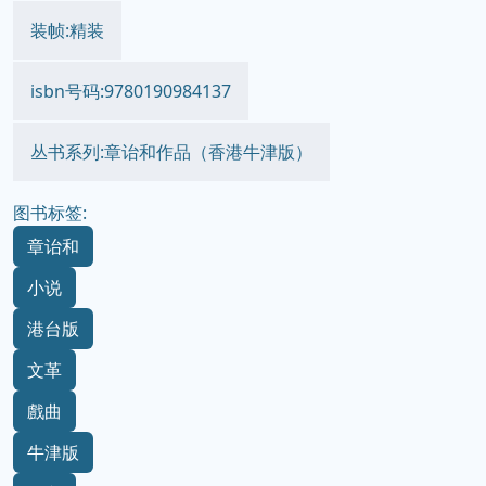
装帧:精装
isbn号码:9780190984137
丛书系列:章诒和作品（香港牛津版）
图书标签:
章诒和
小说
港台版
文革
戲曲
牛津版