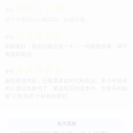
☆
☆
☆
☆
☆
评分
这个书看的人心胸沉闷、如鲠在喉。
☆
☆
☆
☆
☆
评分
装帧挺好，章的问题总有一个，一到戏界故事，就不
免道听途说
☆
☆
☆
☆
☆
评分
最想看戏内容，但着墨多在时代和命运。多少年没有
和人借过纸质书了，要是我买的这本书，也舍不得贴
着“三联书店”小标签的塑封。
相关视频