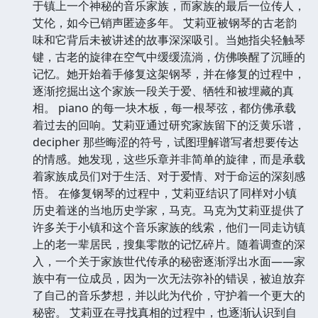
于镇上一个神秘的音乐家族，而家族的最后一位传人，
艾伦，如今已销声匿迹多年。 艾莉亚被钢琴的古老韵
味和它背后未被讲述的故事深深吸引。当她指尖轻触琴
键，古老的旋律在空气中缓缓流淌，仿佛唤醒了沉睡的
记忆。她开始着手修复这架钢琴，并在修复的过程中，
逐渐挖掘出这个家族一段关于爱、牺牲和被埋藏的真
相。 piano 的每一块木板，每一根琴弦，都仿佛承载
着过去的回响。艾莉亚通过研究家族留下的泛黄乐谱，
decipher 那些晦涩的符号，试图理解谱写者想要传达
的情感。她发现，这些乐章并非简单的旋律，而是承载
着家族成员们对于生活、对于爱情、对于命运的深刻感
悟。 在修复钢琴的过程中，艾莉亚结识了同样对小镇
历史着迷的当地历史学家，马克。马克为艾莉亚提供了
许多关于小镇和这个音乐家族的线索，他们一同走访镇
上的老一辈居民，搜集零散的记忆碎片。随着调查的深
入，一个关于家族世代传承的秘密逐渐浮出水面——家
族中有一位成员，因为一次无法弥补的错误，被迫放弃
了自己的音乐梦想，并以此为代价，守护着一个更大的
秘密。 艾莉亚在寻找真相的过程中，也逐渐认识到自