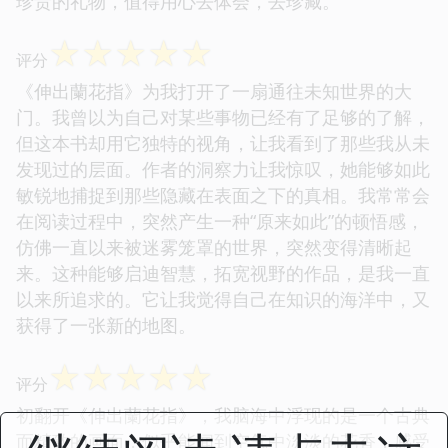
珍贵的礼物，值得用心去体会，去珍藏。
☆
☆
☆
☆
☆
评分
《伸出蘭花指》为我打开了一扇通往未知世界的大
门。我曾以为自己对某些事物已经有了足够的了解，
但这本书却用它独特的视角，让我看到了那些我从未
发现过的层面。作者的洞察力让我惊叹，她能够如此
敏锐地捕捉到那些隐藏在表面之下的真相。我常常会
在阅读过程中，突然产生一种“原来如此”的顿悟感，
仿佛一直以来被迷雾笼罩的世界，突然变得清晰起
来。这种能够启迪智慧，拓宽视野的作品，是我一直
以来所追求的。它让我觉得自己在知识的海洋中，又
获得了一张新的地图。
☆
☆
☆
☆
☆
评分
初翻开《伸出蘭花指》，我脑海中浮现的是一个古典
而精致的画面，似乎能闻到空气中淡淡的花香，感受