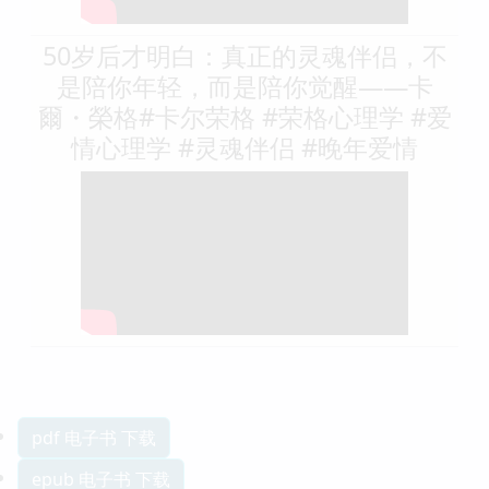
50岁后才明白：真正的灵魂伴侣，不
是陪你年轻，而是陪你觉醒——卡
爾・榮格#卡尔荣格 #荣格心理学 #爱
情心理学 #灵魂伴侣 #晚年爱情
pdf 电子书 下载
epub 电子书 下载