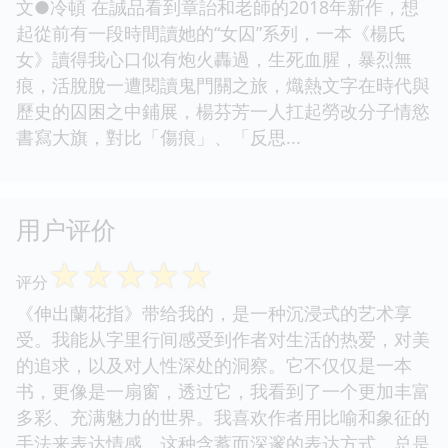
文●冷頓 在誠品看到章詒和老師的2018年新作，想
起從前有一段時間讀她的“女囚”系列，一本《楊氏
女》讀得我心口似有炮火轟過，生死血腥，暴烈無
痕，活脫脫一遭閱讀鬼門關之旅，熾熱文字在時代與
歷史的囚困之中鋪展，楊芬芳一人扛起勞改分子情慾
書寫大旗，對比「傷痕」、「反思...
用户评价
☆
☆
☆
☆
☆
评分
《伸出蘭花指》带给我的，是一种沉浸式的艺术享
受。我能从字里行间感受到作者对生活的热爱，对美
的追求，以及对人性深处的洞察。它不仅仅是一本
书，更像是一扇窗，透过它，我看到了一个更加丰富
多彩、充满魅力的世界。我喜欢作者用比喻和象征的
手法来表达情感，这种含蓄而深邃的表达方式，总是