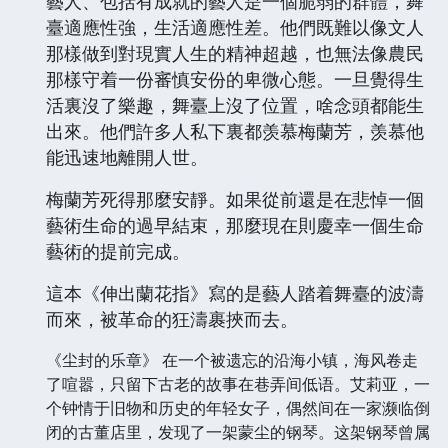
藝人、包括有成就的藝人是一個脆弱的群體，舞
臺適應性強，生活適應性差。他們既難以像文人
那樣做到對現實人生的精神超越，也無法像農民
那樣守着一份審慎安份的卑微心態。一旦覺得生
活裏沒了樂趣，舞臺上沒了位置，啥念頭都能生
出來。他們許多人私下裏都羡慕梅蘭芳，羡慕他
能迅速地離開人世。
梅蘭芳死得那麼安靜。如果從前還是在悲悼一個
藝術生命的過早結束，那麼現在則慶幸一個生命
藝術的提前完成。
這本《伸出蘭花指》寫的是藝人踏着舞臺的波濤
而來，被革命的狂濤裹挾而去。
《尘封的乐章》 在一个被遗忘的沿海小镇，海风卷走
了喧嚣，只留下古老的故事在巷弄间低语。艾莉亚，一
个钟情于旧物和历史的年轻女子，偶然间在一家濒临倒
闭的古董店里，发现了一架蒙尘的钢琴。这架钢琴曾属