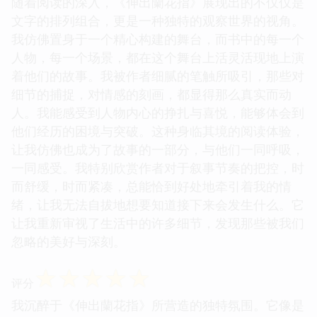
随着阅读的深入，《伸出蘭花指》展现出的不仅仅是
文字的排列组合，更是一种独特的观察世界的视角。
我仿佛置身于一个精心构建的舞台，而书中的每一个
人物，每一个场景，都在这个舞台上活灵活现地上演
着他们的故事。我被作者细腻的笔触所吸引，那些对
细节的捕捉，对情感的刻画，都显得那么真实而动
人。我能感受到人物内心的挣扎与喜悦，能够体会到
他们经历的困境与突破。这种身临其境的阅读体验，
让我仿佛也成为了故事的一部分，与他们一同呼吸，
一同感受。我特别欣赏作者对于叙事节奏的把控，时
而舒缓，时而紧凑，总能恰到好处地牵引着我的情
绪，让我无法自拔地想要知道接下来会发生什么。它
让我重新审视了生活中的许多细节，发现那些被我们
忽略的美好与深刻。
☆
☆
☆
☆
☆
评分
我沉醉于《伸出蘭花指》所营造的独特氛围。它像是