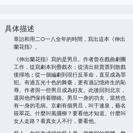
具体描述
章詒和用二○一八全年的時間，寫出這本《伸出
蘭花指》。
《伸出蘭花指》寫的是男旦。作者曾在戲曲劇團
工作，從寫劇本到疊戲衣；從演出前賣票到散戲
後掃地；從一個編劇到現行反革命，直至成為罪
犯。有過五光十色的舞臺，更有過記憶終生的恥
辱。作者與一些男旦成為好友。此後回到北京，
還與他們保持着聯絡。男旦一身的功夫，當然也
有一身的毛病。京劇有個男旦，叫于連泉，藝名
筱翠花。什麼叫風擺柳？要看他才知道。什麼叫
女人走路？看真女人不行，要看他。