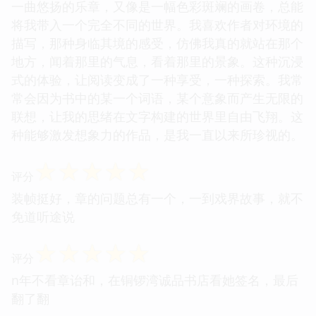
一曲悠扬的乐章，又像是一幅色彩斑斓的画卷，总能
将我带入一个完全不同的世界。我喜欢作者对环境的
描写，那种身临其境的感受，仿佛我真的就站在那个
地方，闻着那里的气息，看着那里的景象。这种沉浸
式的体验，让阅读变成了一种享受，一种探索。我常
常会因为书中的某一个词语，某个意象而产生无限的
联想，让我的思绪在文字构建的世界里自由飞翔。这
种能够激发想象力的作品，是我一直以来所珍视的。
☆
☆
☆
☆
☆
评分
装帧挺好，章的问题总有一个，一到戏界故事，就不
免道听途说
☆
☆
☆
☆
☆
评分
n年不看章诒和，在铜锣湾诚品书店看她签名，最后
翻了翻