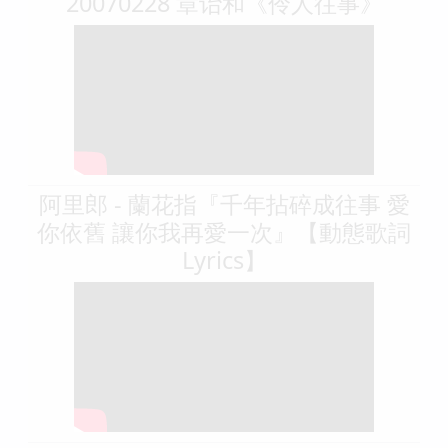
20070228 章诒和《伶人往事》
阿里郎 - 蘭花指『千年拈碎成往事 愛
你依舊 讓你我再愛一次』【動態歌詞
Lyrics】