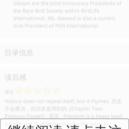
Gibson are the Joint Honourary Presidents of
the Rare Bird Society within BirdLife
International. Ms. Atwood is also a current
Vice-President of PEN International.
目录信息
读后感
☆
☆
☆
☆
☆
评分
History does not repeat itself, but it rhymes. 历史
不会重演，但历史是押韵的. [Chapter Two:
Precious Flower] · 扉页 · Freedom is a heavy load,
a great and strange burden for the spirit to