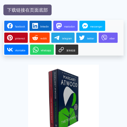
下载链接在页面底部
facebook
linkedin
mastodon
messenger
pinterest
reddit
telegram
twitter
viber
vkontakte
whatsapp
复制链接