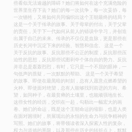
些看似无法逾越的障碍？她们将如何在这个充满危险的
世界里生存下去？她们的每一次抗争，每一次妥协，每
一次牺牲，又将如何共同编织出这个王朝最终的结局？
这是一个关于传承的故事。关于母辈的付出，关于父辈
的责任，关于下一代如何从前人的错误中学习，并创造
出属于自己的未来。传承的不仅仅是血脉，更是那些在
历史长河中沉淀下来的经验、智慧和信念。 这是一个
关于反抗的故事。反抗那些不公正的制度，反抗那些压
迫性的思想，反抗那些试图剥夺个体自由的势力。反抗
并非总是轰轰烈烈，有时，它只是一个不屈的眼神，一
句低声的质疑，一次默默的帮助。 这是一个关于希望
的故事。即使在最黑暗的时刻，总有人愿意点燃希望的
火种。即使面对绝望，总有人能够找到前进的方向。希
望，如同种子，在最贫瘠的土壤里，也能顽强地生长。
这些女性的经历，交织在一起，勾勒出一幅宏大的画
卷。她们的命运，既是这个王朝命运的缩影，也是人类
在面对困境时，所展现出的永恒的生命力与抗争精神的
写照。她们的故事，将带领读者深入探索人性的复杂，
权力与道德的界限，以及那些在历史的转折点上，默默