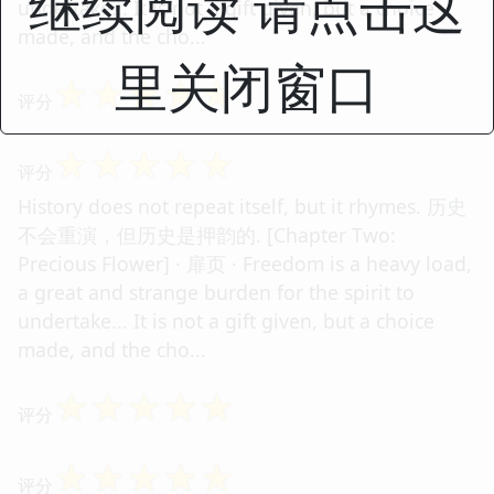
继续阅读 请点击这
undertake... It is not a gift given, but a choice
made, and the cho...
里关闭窗口
☆
☆
☆
☆
☆
评分
☆
☆
☆
☆
☆
评分
History does not repeat itself, but it rhymes. 历史
不会重演，但历史是押韵的. [Chapter Two:
Precious Flower] · 扉页 · Freedom is a heavy load,
a great and strange burden for the spirit to
undertake... It is not a gift given, but a choice
made, and the cho...
☆
☆
☆
☆
☆
评分
☆
☆
☆
☆
☆
评分