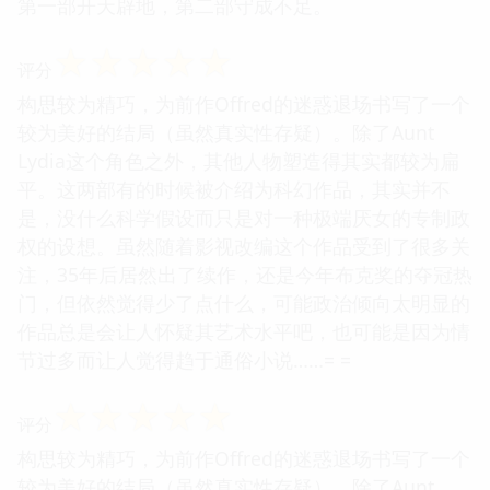
第一部开天辟地，第二部守成不足。
☆
☆
☆
☆
☆
评分
构思较为精巧，为前作Offred的迷惑退场书写了一个
较为美好的结局（虽然真实性存疑）。除了Aunt
Lydia这个角色之外，其他人物塑造得其实都较为扁
平。这两部有的时候被介绍为科幻作品，其实并不
是，没什么科学假设而只是对一种极端厌女的专制政
权的设想。虽然随着影视改编这个作品受到了很多关
注，35年后居然出了续作，还是今年布克奖的夺冠热
门，但依然觉得少了点什么，可能政治倾向太明显的
作品总是会让人怀疑其艺术水平吧，也可能是因为情
节过多而让人觉得趋于通俗小说……= =
☆
☆
☆
☆
☆
评分
构思较为精巧，为前作Offred的迷惑退场书写了一个
较为美好的结局（虽然真实性存疑）。除了Aunt