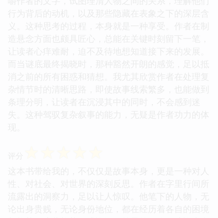
嚼作者的文字，试图理清人物之间的关系，理解他们
行为背后的动机，以及那些隐藏在表象之下的深层含
义。这种思考的过程，本身就是一种享受。作者在制
造悬念方面也颇具匠心，总能在关键时刻留下一笔，
让读者心痒难耐，迫不及待地想知道接下来的发展。
而当谜底最终揭晓时，那种豁然开朗的感觉，足以抵
消之前的所有困惑和猜想。我尤其欣赏作者在处理复
杂情节时的清晰思路，即使故事线索繁多，也能做到
条理分明，让读者在沉浸其中的同时，不会感到迷
失。这种驾驭复杂叙事的能力，无疑是作者功力的体
现。
☆
☆
☆
☆
☆
评分
这本书带给我的，不仅仅是故事本身，更是一种对人
性、对社会、对世界的深刻反思。作者在字里行间所
流露出的洞察力，足以让人惊叹。他笔下的人物，无
论出身贵贱，无论身份地位，都在经历着各自的困境