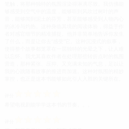
笔触，将那种独特的氛围渲染得淋漓尽致。我仿佛能
够感受到空气中的温度，能够听到风吹过树叶的声
音，能够闻到泥土的芬芳，甚至能够感受到人物内心
的冰冷与灼热。这种身临其境的阅读体验，得益于作
者对感官细节的精准捕捉。他并非简单地告诉你发生
了什么，而是让你去“感受”它。这种沉浸式的叙事，
使得整个故事都笼罩在一层独特的光晕之下，让人难
以忘怀。我尤其喜欢作者在处理那些转折点时的氛围
营造，那种紧张、压抑、又充满未知的气息，足以让
我的心跳随着故事的推进而加速。这种对氛围的精妙
掌控，也正是这本书能够如此引人入胜的关键所在。
☆
☆
☆
☆
☆
评分
希望电视剧能学学这本书的节奏。。。
☆
☆
☆
☆
☆
评分