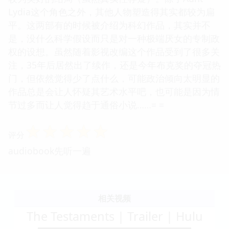
Lydia这个角色之外，其他人物塑造得其实都较为扁
平。这两部有的时候被介绍为科幻作品，其实并不
是，没什么科学假设而只是对一种极端厌女的专制政
权的设想。虽然随着影视改编这个作品受到了很多关
注，35年后居然出了续作，还是今年布克奖的夺冠热
门，但依然觉得少了点什么，可能政治倾向太明显的
作品总是会让人怀疑其艺术水平吧，也可能是因为情
节过多而让人觉得趋于通俗小说……= =
☆
☆
☆
☆
☆
评分
audiobook先听一遍
相关视频
The Testaments | Trailer | Hulu