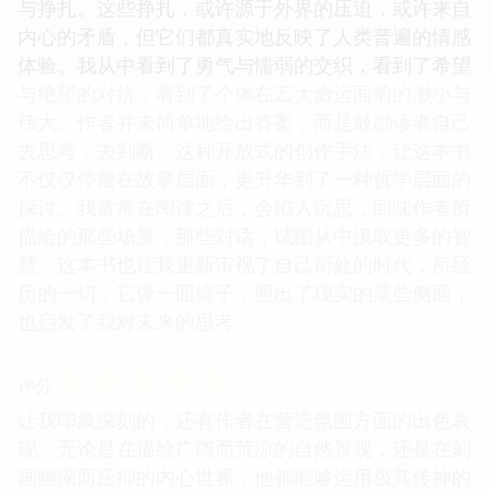
与挣扎。这些挣扎，或许源于外界的压迫，或许来自
内心的矛盾，但它们都真实地反映了人类普遍的情感
体验。我从中看到了勇气与懦弱的交织，看到了希望
与绝望的对抗，看到了个体在宏大命运面前的渺小与
伟大。作者并未简单地给出答案，而是鼓励读者自己
去思考，去判断。这种开放式的创作手法，让这本书
不仅仅停留在故事层面，更升华到了一种哲学层面的
探讨。我常常在阅读之后，会陷入沉思，回味作者所
描绘的那些场景，那些对话，试图从中汲取更多的智
慧。这本书也让我重新审视了自己所处的时代，所经
历的一切，它像一面镜子，照出了现实的某些侧面，
也启发了我对未来的思考。
☆
☆
☆
☆
☆
评分
让我印象深刻的，还有作者在营造氛围方面的出色表
现。无论是在描绘广阔而荒凉的自然景观，还是在刻
画幽深而压抑的内心世界，他都能够运用极其传神的