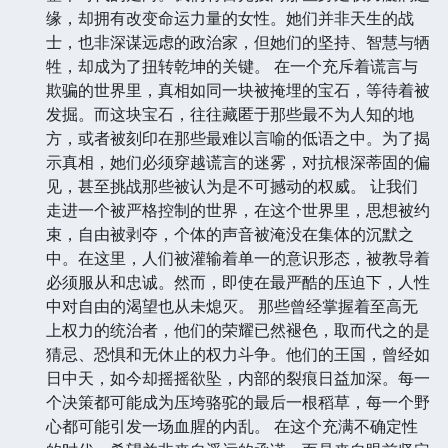
缘，却拥有改变命运力量的女性。她们并非天生的战
士，也非深谋远虑的政治家，但她们的坚持、智慧与牺
牲，却成为了扭转乾坤的关键。 在一个充斥着谎言与
欺骗的世界里，真相如同一块被掩埋的宝石，等待着被
发掘。而这块宝石，往往藏匿于那些最不为人知的地
方，或者被刻印在那些最难以言喻的低语之中。为了揭
示真相，她们必须穿越谎言的迷雾，对抗根深蒂固的偏
见，甚至挑战那些被认为是不可撼动的权威。 让我们
走进一个被严格控制的世界，在这个世界里，思想被约
束，自由被剥夺，个体的声音被淹没在集体的沉默之
中。在这里，人们被灌输着单一的意识形态，被教导着
必须服从和忠诚。然而，即使在最严酷的压迫下，人性
中对自由的渴望也从未熄灭。 那些曾经掌握着至高无
上权力的统治者，他们的荣耀已然褪色，取而代之的是
猜忌、恐惧和无休止的权力斗争。他们的王国，曾经如
日中天，如今却摇摇欲坠，内部的裂痕日益加深。每一
个决策都可能成为压垮骆驼的最后一根稻草，每一个野
心都可能引发一场血腥的内乱。 在这个充满不确定性