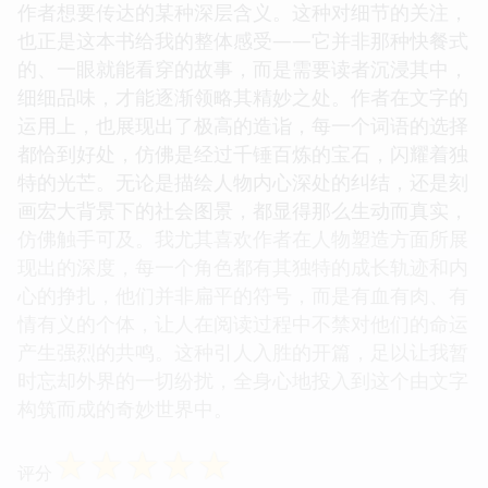
作者想要传达的某种深层含义。这种对细节的关注，
也正是这本书给我的整体感受——它并非那种快餐式
的、一眼就能看穿的故事，而是需要读者沉浸其中，
细细品味，才能逐渐领略其精妙之处。作者在文字的
运用上，也展现出了极高的造诣，每一个词语的选择
都恰到好处，仿佛是经过千锤百炼的宝石，闪耀着独
特的光芒。无论是描绘人物内心深处的纠结，还是刻
画宏大背景下的社会图景，都显得那么生动而真实，
仿佛触手可及。我尤其喜欢作者在人物塑造方面所展
现出的深度，每一个角色都有其独特的成长轨迹和内
心的挣扎，他们并非扁平的符号，而是有血有肉、有
情有义的个体，让人在阅读过程中不禁对他们的命运
产生强烈的共鸣。这种引人入胜的开篇，足以让我暂
时忘却外界的一切纷扰，全身心地投入到这个由文字
构筑而成的奇妙世界中。
☆
☆
☆
☆
☆
评分