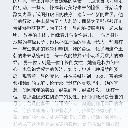
的时代，希望并非来自遥远的承诺，而是来自眼前坚定
的行动。一些人，怀揣着对美好未来的憧憬，开始暗中
聚集力量，试图打破旧的秩序，建立一个新的世界。他
们的行动，并非是为了个人利益，而是为了那些被压迫
者能够重获尊严，为了这个世界能够摆脱黑暗，迎来黎
明。 故事的主线，围绕着几位女性展开。一位是身世
成谜的年轻女子，她从小在严酷的环境中长大，却拥有
一种与生俱来的敏锐和坚韧。她的命运，似乎与这个王
朝的未来紧密相连，每一次的抉择都牵动着无数人的神
经。 另一位，则是一位年长的女性，她曾是权力的中
心，也曾饱尝权力的苦涩。如今，她以一种超然的姿
态，观察着世界的变化，并在关键时刻，以她丰富的经
验和独到的见解，给予那些迷茫的灵魂指引。她的智
慧，如同陈年的美酒，越发醇厚，越发珍贵。 还有一
位，是那些隐藏在阴影中的女性。她们可能只是普通的
母亲，普通的妻子，普通的仆人，但她们却用自己的方
式，守护着家庭，守护着亲人，守护着那些微小的希
望。她们的存在，或许不被历史记载，但她们的付出，
却构成了这个世界最温暖的底色。 她们将如何面对那