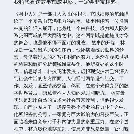
我特想看这故事拍成电影，一定会非常精彩。
《网中人》是一部引人入胜的小说，它以细腻的笔触描
绘了一个复杂而充满张力的故事。故事围绕着一位名叫
林克的年轻人展开，他身处一个由科技、权力和人际关
系交织而成的巨大网络之中。这个网络既是他施展才华
的舞台，也是他不得不面对的挑战。 故事的开端，林
克是一位初出茅庐的程序员，他怀揣着改变世界的梦
想，凭借着过人的才智和不懈的努力，逐渐在虚拟世界
的构建和数据分析领域崭露头角。他所身处的这个时
代，信息爆炸，科技飞速发展，虚拟现实技术已经深入
到社会生活的方方面面。人们通过网络进行社交、工
作、娱乐，甚至情感交流。然而，在这个光鲜亮丽的数
字世界背后，隐藏着不为人知的规则和暗流。 林克最
初只是想用自己的技术为社会带来便利，但他很快发
现，自己被卷入了一场席卷整个行业的权力斗争之中。
他所服务的公司，一家拥有巨大影响力的科技巨头，正
面临着来自竞争对手和内部力量的多重压力。在这个过
程中，林克敏锐地察觉到，信息并非只是数据，它们被