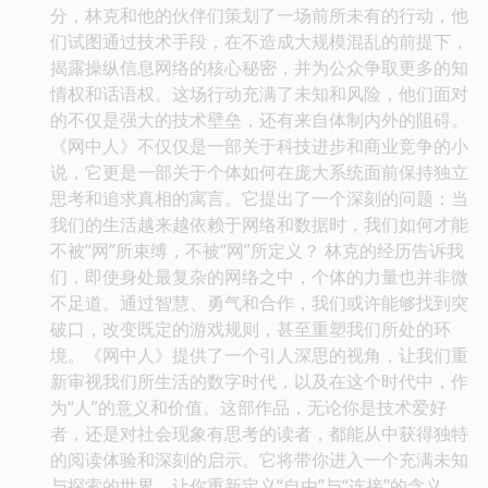
分，林克和他的伙伴们策划了一场前所未有的行动，他
们试图通过技术手段，在不造成大规模混乱的前提下，
揭露操纵信息网络的核心秘密，并为公众争取更多的知
情权和话语权。这场行动充满了未知和风险，他们面对
的不仅是强大的技术壁垒，还有来自体制内外的阻碍。
《网中人》不仅仅是一部关于科技进步和商业竞争的小
说，它更是一部关于个体如何在庞大系统面前保持独立
思考和追求真相的寓言。它提出了一个深刻的问题：当
我们的生活越来越依赖于网络和数据时，我们如何才能
不被“网”所束缚，不被“网”所定义？ 林克的经历告诉我
们，即使身处最复杂的网络之中，个体的力量也并非微
不足道。通过智慧、勇气和合作，我们或许能够找到突
破口，改变既定的游戏规则，甚至重塑我们所处的环
境。《网中人》提供了一个引人深思的视角，让我们重
新审视我们所生活的数字时代，以及在这个时代中，作
为“人”的意义和价值。这部作品，无论你是技术爱好
者，还是对社会现象有思考的读者，都能从中获得独特
的阅读体验和深刻的启示。它将带你进入一个充满未知
与探索的世界，让你重新定义“自由”与“连接”的含义。