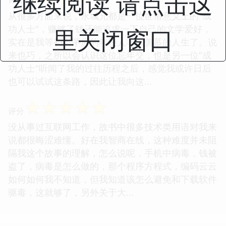
继续阅读 请点击这
从很多方面来说，永城兄都是一位世俗意义上的"成
功人士"，赚够了钱还能追求一下自己的文学爱好，
里关闭窗口
实在是我等初出茅庐的年轻人非常羡慕的人生了。说
来也巧，之所以会认识这位忘年交，也是另一位"成
功人士"听闻了我的过往历程之后，感觉我或许日后
也可以试试这条路，因此让我向这...
☆
☆
☆
☆
☆
评分
没从事过互联网工作，故书中很多技术类用语对我来
说都很晦涩难懂。好在我智商在线，这种难度并未阻
隔我这个故事的理解，怎么说呢，手机中病毒，钱被
盗了，病毒是怎么做的，那个程序方程式，编码云云
如何如何我不知道，但我知道该怎么避免和下载软件
驱毒，这就够了，另外关于大...