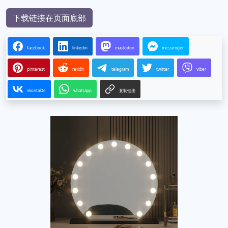
下载链接在页面底部
facebook
linkedin
mastodon
messenger
pinterest
reddit
telegram
twitter
viber
vkontakte
whatsapp
复制链接