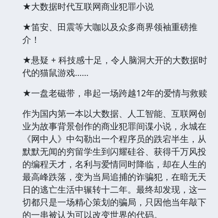
★大数据时代互联网商业犯罪小说
★笛安、田震等大咖以及众多商界领袖重磅推
介！
★悬疑 + 科技感十足，令人脑洞大开的大数据时
代的猫鼠游戏……
★一盘老磁带，串起一场跨越12年的爱情与救赎
作为国内第一本以大数据、人工智能、互联网创
业为故事背景创作的商业犯罪间谍小说，永城在
《网中人》中勾勒出一个程序员的跌宕半生，从
默默无闻的穷留学生到闪耀硅谷、获得千万风投
的编程天才，名利与爱情同时降临，却在人生的
最高峰跌落，变为当局追捕的诈骗犯，在暗无天
日的逃亡生活中辗转十二年。最终却发现，这一
切都只是一场精心策划的骗局，只因他当年敲下
的一串被认为可以改变世界的代码。