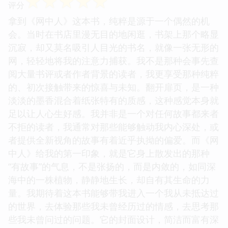
☆
☆
☆
☆
☆
评分
拿到《网中人》这本书，纯粹是源于一个偶然的机
会。当时在书店里漫无目的地闲逛，书架上那个略显
沉寂，却又莫名吸引人目光的书名，就像一张无形的
网，轻轻地将我的注意力捕获。我不是那种会事先查
阅大量书评或者作者背景的读者，我更享受那种纯粹
的、初次接触带来的惊喜与未知。翻开扉页，是一种
淡淡的墨香混合着纸张特有的质感，这种感觉本身就
足以让人心生好感。我并非是一个对任何故事都来者
不拒的读者，我通常对那些能够触动我内心深处，或
者提供全新视角的故事有着近乎执拗的偏爱。而《网
中人》给我的第一印象，就是它身上散发出的那种
“有故事”的气息，不是张扬的，而是内敛的，如同深
海中的一株植物，静静地生长，却自有其生命的力
量。我期待着这本书能够带我进入一个我从未抵达过
的世界，去体验那些我未曾经历过的情感，去思考那
些我未曾问过的问题。它的封面设计，简洁而富有深