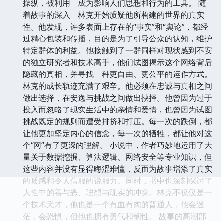
操纵，被利用，成为影响人们思想和行为的工具。 随
着故事的深入，林克开始质疑他所构建的世界的真实
性。他发现，许多表面上存在的“事实”和“舆论”，都经
过精心包装和传播，目的是为了引导公众的认知，维护
特定群体的利益。他接触到了一群同样对现状感到不安
的独立研究者和技术高手，他们试图揭示这个网络背后
隐藏的真相，并寻找一种更自由、更公平的运作方式。
林克的成长轨迹充满了艰辛。他必须在忠诚与真相之间
做出选择，在安逸与挑战之间做出抉择。他曾因为过于
投入而忽略了现实生活中的亲情和爱情，也曾因为试图
挑战既定的规则而遭受排挤和打压。每一次的跌倒，都
让他更加坚定内心的信念，每一次的牺牲，都让他对这
个“网”有了更深的理解。 小说中，作者巧妙地运用了大
量关于数据挖掘、算法逻辑、网络安全等专业知识，但
这些内容并没有显得晦涩难懂，反而为故事增添了真实
的质感和令人信服的说服力。同时，书中也深刻探讨了
人性中的善与恶、理想与现实的冲突。林克不仅仅是一
个技术天才，他也是一个有血有肉的普通人，他会迷
茫，会恐惧，但他也拥有勇气和韧性。 故事的高潮部