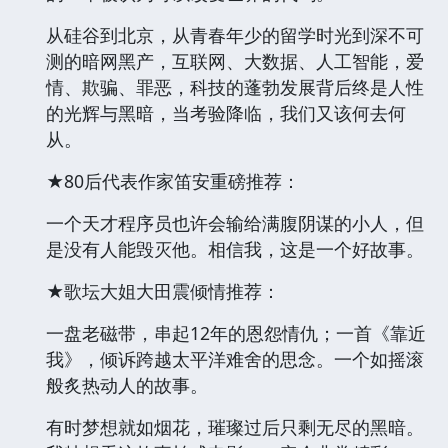
从硅谷到北京，从青春年少的留学时光到深不可
测的暗网黑产，互联网、大数据、人工智能，爱
情、欺骗、罪恶，科技的蓬勃发展背后终是人性
的光辉与黑暗，当考验降临，我们又该何去何
从。
★80后代表作家笛安重磅推荐：
一个天才程序员也许会输给满腹阴谋的小人，但
是没有人能毁灭他。相信我，这是一个好故事。
★歌坛大姐大田震倾情推荐：
一盘老磁带，串起12年的恩怨情仇；一首《靠近
我》，倾诉跨越太平洋难舍的思念。一个如摇滚
般炙热动人的故事。
有时梦想就如烟花，璀璨过后只剩无尽的黑暗。