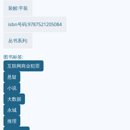
装帧:平装
isbn号码:9787521205084
丛书系列:
图书标签:
互联网商业犯罪
悬疑
小说
大数据
永城
推理