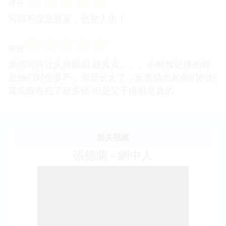
评分
写得不仅是悬案，也是人生！
☆
☆
☆
☆
☆
评分
亲情写得让人掉眼泪 超真实。。。小时候记得的都
是他们对你多严，但是长大了，反而惦念起他们的好
其实陈爸犯了挺多错 但是父子情都是真的
相关视频
張德蘭 - 網中人