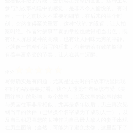
些看似零散的片段，去拼凑出完整的画面。这种主动
参与到故事构建中的感觉，是非常令人愉悦的。有时
候，一个之前以为不重要的细节，在后来的某个时
刻，突然变得至关重要，这种“伏笔”的设置，让人拍
案叫绝。作者对叙事节奏的掌控也做得相当出色，既
有让人屏息凝神的高潮，也有让人回味无穷的平静。
它就像一首精心谱写的乐曲，有着错落有致的旋律，
有着丰富多变的节奏，让人在其中沉醉。
☆
☆
☆
☆
☆
评分
写得确实是有问题，尤其是过去时的B故事明显比现
在时的A故事要好看。我个人感觉作者应该有受《美
国往事》的影响，整个故事，以及故事的叙事结构，
与美国往事非常相似，尤其是多年以后，男主再次见
到当年的伙伴（已经换个名字成为了成功人士），以
及自己朝思暮想的女神作为自己最大敌人的妻子出现
在男主面前（当然，可能为了避免太像，这里留下了