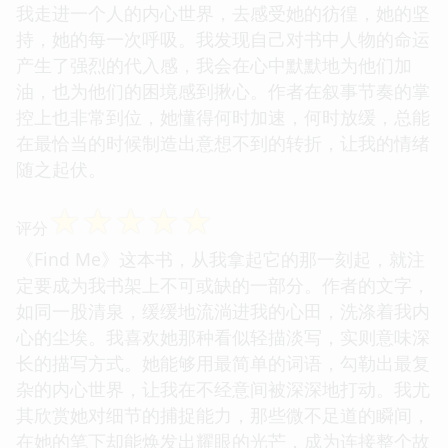
我走进一个人的内心世界，去感受她的彷徨，她的坚
持，她的每一次呼吸。我发现自己对书中人物的命运
产生了强烈的代入感，我会在心中默默地为他们加
油，也为他们的困境感到揪心。作者在叙事节奏的掌
控上也非常到位，她懂得何时加速，何时放缓，总能
在最恰当的时候制造出意想不到的转折，让我的情绪
随之起伏。
☆
☆
☆
☆
☆
评分
《Find Me》这本书，从我拿起它的那一刻起，就注
定要成为我书架上不可或缺的一部分。作者的文字，
如同一股清泉，缓缓地流淌进我的心田，洗涤着我内
心的尘埃。我喜欢她那种看似轻描淡写，实则意味深
长的描写方式。她能够用最简单的词语，勾勒出最复
杂的内心世界，让我在不经意间被深深地打动。我尤
其欣赏她对细节的捕捉能力，那些微不足道的瞬间，
在她的笔下却能焕发出耀眼的光芒，成为连接整个故