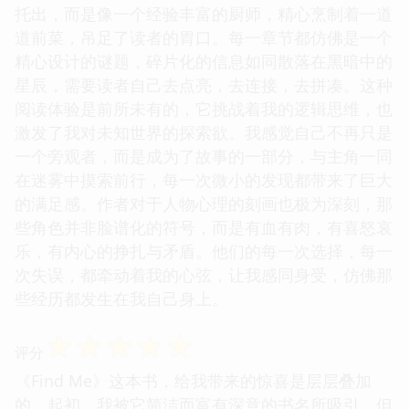
托出，而是像一个经验丰富的厨师，精心烹制着一道
道前菜，吊足了读者的胃口。每一章节都仿佛是一个
精心设计的谜题，碎片化的信息如同散落在黑暗中的
星辰，需要读者自己去点亮，去连接，去拼凑。这种
阅读体验是前所未有的，它挑战着我的逻辑思维，也
激发了我对未知世界的探索欲。我感觉自己不再只是
一个旁观者，而是成为了故事的一部分，与主角一同
在迷雾中摸索前行，每一次微小的发现都带来了巨大
的满足感。作者对于人物心理的刻画也极为深刻，那
些角色并非脸谱化的符号，而是有血有肉，有喜怒哀
乐，有内心的挣扎与矛盾。他们的每一次选择，每一
次失误，都牵动着我的心弦，让我感同身受，仿佛那
些经历都发生在我自己身上。
☆
☆
☆
☆
☆
评分
《Find Me》这本书，给我带来的惊喜是层层叠加
的。起初，我被它简洁而富有深意的书名所吸引，但