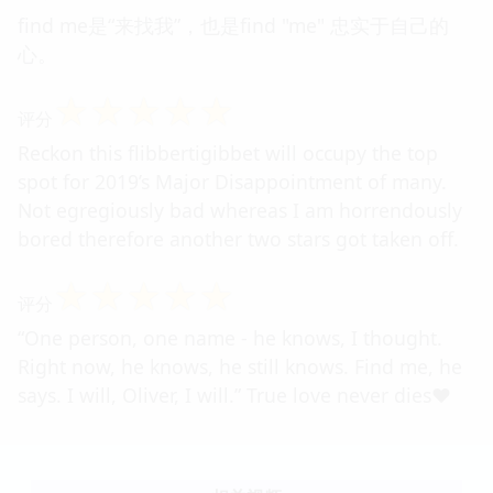
find me是“来找我”，也是find "me" 忠实于自己的
心。
☆
☆
☆
☆
☆
评分
Reckon this flibbertigibbet will occupy the top
spot for 2019’s Major Disappointment of many.
Not egregiously bad whereas I am horrendously
bored therefore another two stars got taken off.
☆
☆
☆
☆
☆
评分
“One person, one name - he knows, I thought.
Right now, he knows, he still knows. Find me, he
says. I will, Oliver, I will.” True love never dies❤️