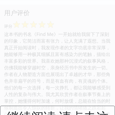
用户评价
☆
☆
☆
☆
☆
评分
这本书的书名《Find Me》一开始就给我留下了深刻
的印象，它简洁而富有张力，让人充满了遐想。当我
真正开始阅读时，我发现作者的文字功底非常深厚，
她能够用一种极其细腻且富有感染力的笔触，描绘出
丰富多彩的世界。我喜欢她那种沉浸式的叙事风格，
仿佛我能够穿越时空，亲身经历书中所发生的一切。
作者在人物塑造方面也展现出了卓越的才华，那些角
色并非扁平的符号，而是有血有肉，有灵魂的个体。
他们的每一次选择，每一次挣扎，都让我能够感受到
人性的复杂与伟大。我尤其欣赏作者在叙事节奏上的
掌控，她懂得何时加速，何时放缓，总能在恰当的时
候制造出令人惊叹的转折，让我的情绪随之跌宕起
伏。这本书让我开始反思一些关于寻找与被寻找的意