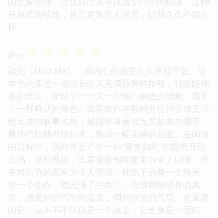
的想象空间，让我自己去寻找属于自己的解读。这种
开放式的结尾，反而更加引人深思，让我久久不能忘
怀。
☆
☆
☆
☆
☆
评分
读完《Find Me》，我内心的感受久久不能平复。这
本书就像是一场漫长而又充满惊喜的旅程，我跟随作
者的笔尖，穿越了一个又一个精心构建的场景，遇见
了一群鲜活的角色。我喜欢作者那种旁征博引却又浑
然天成的叙事风格，她能够将看似无关紧要的细节，
最终巧妙地串联起来，形成一幅完整的画面。在阅读
的过程中，我时常会产生一种“原来如此”的豁然开朗
之感，这种感觉，比直接告知答案更加令人回味。作
者对细节的观察力令人惊叹，她笔下的每一个场景，
每一个动作，都充满了生命力，仿佛我能够身临其
境，感受到空气中的温度，闻到弥漫的气息。更重要
的是，这本书不仅仅是一个故事，它更像是一面镜