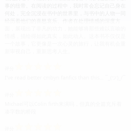
事的纽带。在阅读的过程中，我时常会忘记自己身在
何处，完全沉浸在书中的世界里，与书中的人物一同
经历着他们的喜怒哀乐。作者在处理情感的深度方
面，展现出了非凡的功力，她能够将那些难以言喻的
情感，描绘得如此真实，如此动人。这本书不仅仅是
一个故事，它更像是一次心灵的旅行，让我有机会重
新审视自己，重新思考人生。
☆
☆
☆
☆
☆
评分
I've read better cmbyn fanfics than this... ¯_(ツ)_/¯
☆
☆
☆
☆
☆
评分
Michael可以Colin firth来演吗，但真的全篇充斥着
凑字数的桥段
☆
☆
☆
☆
☆
评分