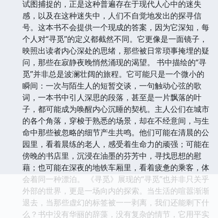
试图捕捉的，正是这种普遍存在于现代人心中的迷失
感，以及在这种迷失中，人们不自觉地发出的探寻信
号。这本书不会提供一个现成的答案，因为它深知，每
个人对“寻觅”的定义都截然不同。它更像是一面镜子，
映照出读者内心深处的思绪，那些被日常琐事掩埋的疑
问，那些在寂静夜晚悄然涌现的渴望。 书中描绘的“寻
觅”并非总是波澜壮阔的旅程。它可能只是一个微小的
瞬间：一次与陌生人的短暂交谈，一句触动心弦的歌
词，一本书中引人深思的段落，甚至是一片飘落的叶
子，都可能成为唤醒内心沉睡的契机。主人公们在城市
的各个角落，穿梭于熟悉的场景，却在不经意间，与生
命中那些被忽略的细节产生共鸣。他们可能在清晨的公
园里，看着晨练的老人，感受着生命力的顽强；可能在
傍晚的书店里，沉浸在油墨的芬芳中，寻找思想的慰
藉；也可能在深夜的地铁车厢里，看着疲惫的乘客，体
会着同一种漂泊。 《寻觅》展现的“寻觅”也并非只关乎
外部的世界，更是一场向内的探索。当生活的喧嚣渐渐
退去，当那些虚幻的标签被一一剥离，我们还能剩下什
么？书中没有华丽的辞藻，没有复杂的情节，它用平实