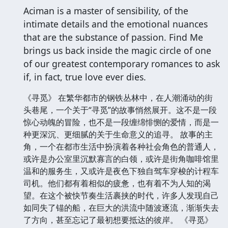
Aciman is a master of sensibility, of the
intimate details and the emotional nuances
that are the substance of passion. Find Me
brings us back inside the magic circle of one
of our greatest contemporary romances to ask
if, in fact, true love ever dies.
《寻觅》 在繁华都市的钢铁丛林中，在人潮涌动的街
头巷尾，一个关于“寻觅”的故事悄然展开。这不是一段
惊心动魄的冒险，也不是一段缠绵悱恻的爱情，而是一
种更深沉、更细腻的关于生命意义的追寻。 故事的主
角，一个在都市生活中扮演着各种社会角色的普通人，
或许是办公室里沉默寡言的白领，或许是街角咖啡馆里
温和的服务生，又或许是夜色下独自驾车穿梭的计程车
司机。他们都有着相似的疲惫，也有着不为人知的渴
望。在这个被快节奏生活裹挟的时代，许多人发现自己
如同失了锚的船，在巨大的洪流中随波逐流，渐渐失去
了方向，甚至忘记了最初想要抵达的彼岸。 《寻觅》