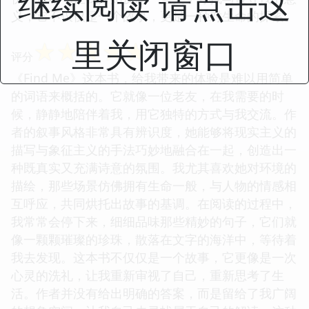
继续阅读 请点击这
义，它不仅仅是一个故事，更是一种对生命的探索。
里关闭窗口
☆
☆
☆
☆
☆
评分
《Find Me》这本书，给我带来的体验是难以用简单
的词语来概括的。它就像一位老友，在我需要的时
候，静静地陪伴着我，用它独特的方式与我交流。作
者的叙事风格非常具有辨识度，她能够将现实主义的
描写与象征主义的手法巧妙地融合在一起，创造出一
种既真实又充满诗意的氛围。我尤其喜欢她对环境的
描绘，那些场景仿佛拥有生命一般，与人物的情感相
互呼应，共同烘托出故事的基调。在阅读的过程中，
我常常会停下来，细细品味那些精妙的句子，它们就
像一颗颗璀璨的珍珠，散落在文字的海洋中，等待着
我去发现。这本书不仅仅是一个故事，它更像是一次
心灵的洗礼，让我重新审视了自己，重新思考了生
活。作者并没有给出明确的答案，而是留给了我广阔