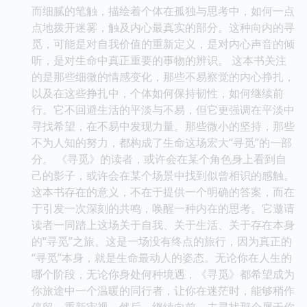
而细腻的笔触，描绘着个体在孤独与思考中，如何一点
点地拨开迷雾，触及内心最真实的部分。这种向内的寻
觅，可能是对自我价值的重新定义，是对内心声音的倾
听，是对生命中真正重要的事物的辨识。 这本书关注
的是那些细微的情感变化，那些不易察觉的内心挣扎，
以及在这些挣扎中，个体如何保持韧性，如何继续前
行。它不回避生活的平淡与不易，但它更强调在平淡中
寻找希望，在不易中发现力量。那些微小的坚持，那些
不为人知的努力，都构成了生命这场宏大“寻觅”的一部
分。 《寻觅》的读者，或许会在某个角色身上看到自
己的影子，或许会在某个场景中找到似曾相识的感触。
这本书存在的意义，不在于提供一个明确的答案，而在
于引发一次深刻的共鸣，唤醒一种内在的思考。它邀请
读者一同踏上这场关于自我、关于生活、关于存在本身
的“寻觅”之旅。这是一场没有终点的旅行，因为真正的
“寻觅”本身，就是生命最动人的姿态。无论你在人生的
哪个阶段，无论你身处何种境遇，《寻觅》都希望成为
你旅途中一个温暖的同行者，让你在迷茫时，能够稍作
停留，重新审视，然后，继续向前，去寻找那个属于你