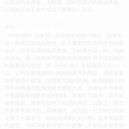
让我自己去想象，去解读。这种互动式的阅读体验，
让我在不知不觉中成为了故事的一部分。
☆
☆
☆
☆
☆
评分
《Find Me》这本书，从拿到手的那一刻起，就散发
出一种难以言喻的魅力。它不像那些喧宾夺主的封面
设计，而是低调却极具质感，正如其内容一样，内敛
而深刻。我一向对那些能够在我脑海中留下深刻烙印
的故事情有独钟，而《Find Me》无疑做到了这一
点。它的开篇便如同一幅徐徐展开的画卷，虽然初看
似乎有些许朦胧，但随着笔触的延伸，那些隐藏在细
节中的情感与氛围便逐渐显现出来。作者似乎非常善
于捕捉那些稍纵即逝的情绪，并将它们放大，呈现在
读者眼前。我常常会停下阅读的脚步，回味上一段文
字所带来的冲击，那种感觉，如同在一片宁静的湖面
上投下一颗石子，激起的涟漪久久不散。这本书给我
的感觉，与其说是在讲述一个故事，不如说是在引领