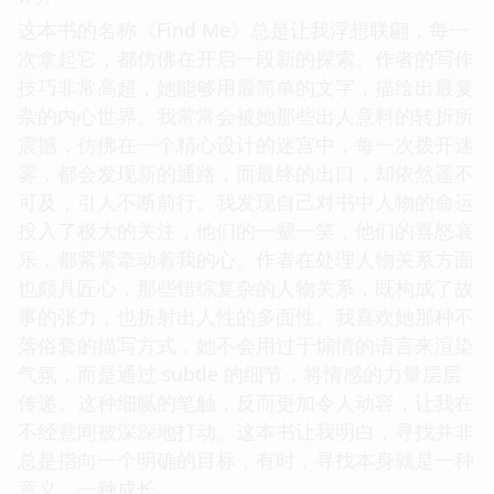
这本书的名称《Find Me》总是让我浮想联翩，每一
次拿起它，都仿佛在开启一段新的探索。作者的写作
技巧非常高超，她能够用最简单的文字，描绘出最复
杂的内心世界。我常常会被她那些出人意料的转折所
震撼，仿佛在一个精心设计的迷宫中，每一次拨开迷
雾，都会发现新的通路，而最终的出口，却依然遥不
可及，引人不断前行。我发现自己对书中人物的命运
投入了极大的关注，他们的一颦一笑，他们的喜怒哀
乐，都紧紧牵动着我的心。作者在处理人物关系方面
也颇具匠心，那些错综复杂的人物关系，既构成了故
事的张力，也折射出人性的多面性。我喜欢她那种不
落俗套的描写方式，她不会用过于煽情的语言来渲染
气氛，而是通过 subtle 的细节，将情感的力量层层
传递。这种细腻的笔触，反而更加令人动容，让我在
不经意间被深深地打动。这本书让我明白，寻找并非
总是指向一个明确的目标，有时，寻找本身就是一种
意义，一种成长。