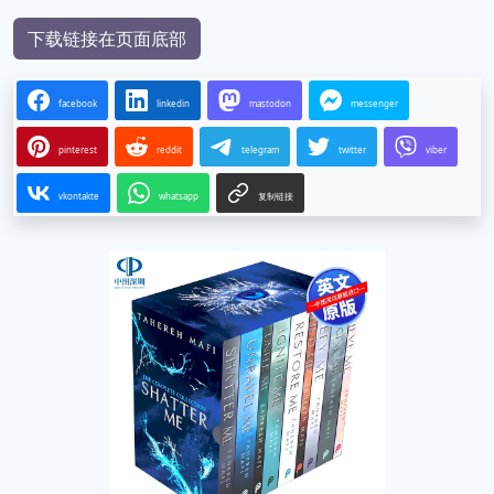
下载链接在页面底部
facebook
linkedin
mastodon
messenger
pinterest
reddit
telegram
twitter
viber
vkontakte
whatsapp
复制链接