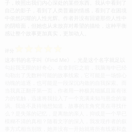
子，映照出我们内心深处的某些东西。我从中看到了
自己的影子，看到了人类普遍的情感，看到了在困境
中依然闪耀的人性光辉。作者并没有回避那些人性中
的阴暗面，但她也从未放弃对希望的描绘，这种平衡
感让整个故事更加真实，更加动人。
☆
☆
☆
☆
☆
评分
这本书的名字叫《Find Me》，光是这个名字就足以
勾起我无限的好奇心。在拿到它之前，我脑海中已经
勾勒出了无数种可能的故事线索，它可能是一场惊心
动魄的追逐，也可能是一段深沉内敛的自我探索。而
当我真正翻开第一页，作者用一种极其细腻且富有张
力的笔触，迅速将我拉入了一个充满未知与悬念的漩
涡。我迫不及待地想知道，故事的主角究竟在寻找什
么？是失落的记忆，是离散的亲人，抑或是一个早已
模糊不清的真相？随着文字的深入，我发现作者的叙
事方式相当别致，她并没有一开始就将所有线索和盘