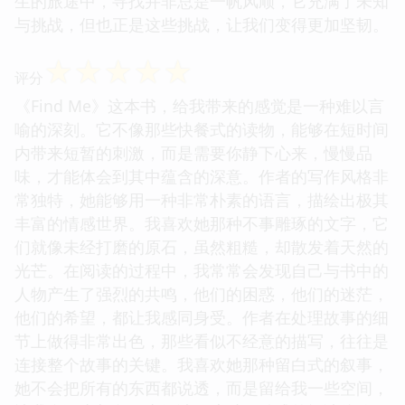
生的旅途中，寻找并非总是一帆风顺，它充满了未知
与挑战，但也正是这些挑战，让我们变得更加坚韧。
☆
☆
☆
☆
☆
评分
《Find Me》这本书，给我带来的感觉是一种难以言
喻的深刻。它不像那些快餐式的读物，能够在短时间
内带来短暂的刺激，而是需要你静下心来，慢慢品
味，才能体会到其中蕴含的深意。作者的写作风格非
常独特，她能够用一种非常朴素的语言，描绘出极其
丰富的情感世界。我喜欢她那种不事雕琢的文字，它
们就像未经打磨的原石，虽然粗糙，却散发着天然的
光芒。在阅读的过程中，我常常会发现自己与书中的
人物产生了强烈的共鸣，他们的困惑，他们的迷茫，
他们的希望，都让我感同身受。作者在处理故事的细
节上做得非常出色，那些看似不经意的描写，往往是
连接整个故事的关键。我喜欢她那种留白式的叙事，
她不会把所有的东西都说透，而是留给我一些空间，