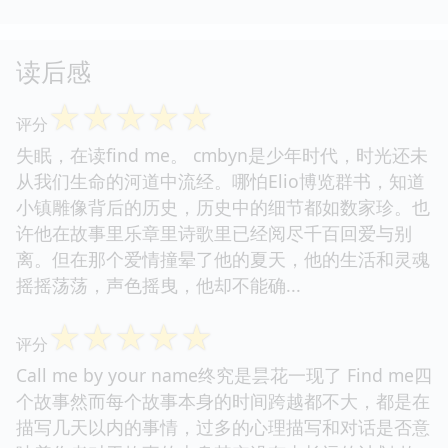
读后感
☆
☆
☆
☆
☆
评分
失眠，在读find me。 cmbyn是少年时代，时光还未
从我们生命的河道中流经。哪怕Elio博览群书，知道
小镇雕像背后的历史，历史中的细节都如数家珍。也
许他在故事里乐章里诗歌里已经阅尽千百回爱与别
离。但在那个爱情撞晕了他的夏天，他的生活和灵魂
摇摇荡荡，声色摇曳，他却不能确...
☆
☆
☆
☆
☆
评分
Call me by your name终究是昙花一现了 Find me四
个故事然而每个故事本身的时间跨越都不大，都是在
描写几天以内的事情，过多的心理描写和对话是否意