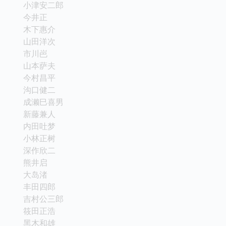
小津安二郎
今井正
木下惠介
山田洋次
市川岜
山本萨夫
今村昌平
沟口健二
成濑巳喜男
新藤兼人
内田吐梦
小林正树
深作欣二
熊井启
大岛渚
丰田四郎
吉村公三郎
筱田正浩
黑木和雄