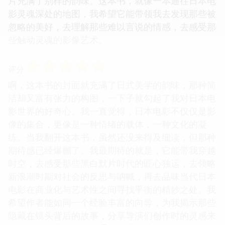
片充满了别样的韵味。这本书，就像一本通往日本电
影灵魂深处的地图，我希望它能带领我去发现那些被
忽略的美好，去理解那些难以言说的情感，去感受那
些触动灵魂的影像艺术。
☆
☆
☆
☆
☆
评分
啊，这本书的封面就充满了日式美学的韵味，那种简
洁却又富有张力的构图，一下子就勾起了我对日本电
影世界的好奇心。我一直觉得，日本电影不仅仅是影
像的集合，更像是一种情绪的载体，一种文化的凝
练。当我翻开这本书，虽然还没来得及细读，但那种
期待感已经爆棚了。我最期待的就是，它能带我穿越
时空，去感受那些黑白默片时代的匠心独运，去领略
新浪潮时期对社会的反思与呐喊，再去品味当代日本
电影在商业化与艺术性之间寻找平衡的精妙之处。我
希望作者能如同一个经验丰富的向导，为我揭示那些
隐藏在镜头背后的故事，分享导演们创作时的灵感来