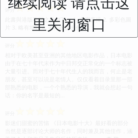
继续阅读 请点击这
☆
☆
☆
☆
☆
评分
里关闭窗口
此書與港版不同之處如下： 1. 文字直排 2. 多彩色圖
片 3. 略有增訂 4. 美術設計出色
☆
☆
☆
☆
☆
评分
相对于欧美甚至亚洲的其他地区电影作品，日本电影
由于在七十年代末作为中日邦交正常化的一个标志被
大量引进。而对于七十年代生人的我而言，何止是老
朋友，甚至可以说是老情人。仅仅看着目录里那一部
部熟悉的电影，一个个熟悉的导演，我就会想起一句
话：你的名字是最短的...
☆
☆
☆
☆
☆
评分
影迷们甜蜜的苦恼 《日本电影十大》最好看的部分
当然是逐部讨论大师的名作，同时兼及其他佳作，涵