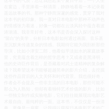
这本书的气质，总让我想起某个夏日午后，一个人坐
在窗边，手里捧着一杯清茶，静静地看着一本记录着
遥远故事的书。那种宁静而深邃的感觉，贯穿了我对
这本书的初印象。我一直对日本电影中那种不动声色
的情感张力着迷，好像一切都在云淡风轻中蕴含着波
涛汹涌。我非常好奇，这本书是否会深入探讨这种
“留白”的美学，分析日本电影如何通过画面、音乐甚
至沉默来传递复杂的情感。我期待它能为我剖析那些
导演，比如小津安二郎，他看似平淡如水的家庭故事
里，究竟蕴含着怎样的哲学思考？又或者是黑泽明，
他的史诗巨作背后，是否藏着对武士道精神的复杂解
读？我希望这本书能够超越简单的影片介绍，去挖掘
这些作品背后的人文关怀和时代背景。我也很好奇，
作者会不会提及一些非主流的日本电影，那些可能不
那么为人熟知，但却有着独特艺术价值的影片，比如
一些独立制作或实验电影，它们往往能展现出电影艺
术最自由、最纯粹的一面。这本书，不仅仅是一份清
单，更像是一扇窗，让我得以窥探日本电影艺术的广