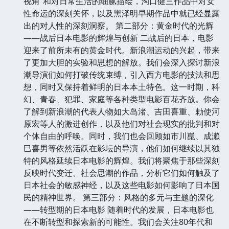
视角”和对日常生活的细腻描绘，沟口健三作品中对女
性命运的深刻关怀，以及黑泽明早期作品中就已经显露
出的对人性的深刻洞察。 第二部分：黄金时代的光辉
——战后日本电影的辉煌与创新 二战后的日本，电影
迎来了前所未有的黄金时代。新浪潮运动的兴起，带来
了更加大胆的实验和思想的解放。我们会深入探讨新浪
潮导演们如何打破传统束缚，引入西方电影的技法和思
想，同时又保持着鲜明的日本本土特色。这一时期，科
幻、青春、犯罪、家庭等各种类型电影百花齐放。你会
了解到新浪潮的代表人物如大岛渚、吉田喜重、勅使河
原宏等人的激进创作，以及他们对社会现实的批判和对
个体自由的呼唤。同时，我们也会回顾如市川崑、成濑
巳喜男等依然活跃在影坛的导演，他们如何继续以其独
特的风格延续日本电影的辉煌。我们将聚焦于那些深刻
反映时代变迁、社会思潮的作品，分析它们如何触及了
日本社会的敏感神经，以及这些电影如何影响了日本国
民的精神世界。 第三部分：风格的多元与主题的深化
——转型期的日本电影 随着时代的发展，日本电影也
在不断转型和探索新的可能性。我们会关注80年代和