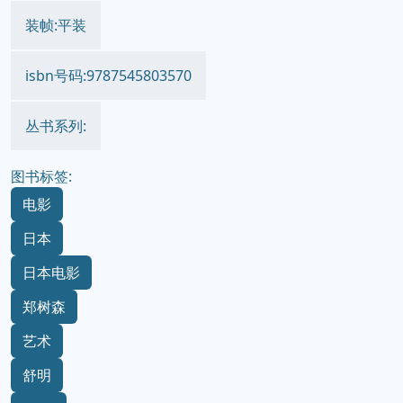
装帧:平装
isbn号码:9787545803570
丛书系列:
图书标签:
电影
日本
日本电影
郑树森
艺术
舒明