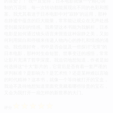
的喜爱了！”我一直觉得，日本电影就像一个精心调
制的万花筒，每一次转动都能展现出不同的色彩和图
案。我尤其着迷于日本电影中对“寂静”的运用，那种
在静谧中蕴含的巨大能量，常常能让观众在无声处感
受到最深刻的情感。我希望这本书能为我解析，日本
电影是如何通过镜头语言来营造这种寂静之美，又如
何利用留白和停顿来传递人物内心的挣扎和情感的涌
动。我也很好奇，书中是否会提及一些探讨“无常”的
日本电影，那种对生命短暂、世事变迁的感悟，常常
让影片充满了哲学深度。我迫切地想知道，作者是如
何选择这“十大”影片的，它背后是否有着一套严谨的
评判标准？是影响力？是艺术性？还是某种难以言喻
的时代精神？这本书，就像一个等待被打开的宝盒，
我迫不及待地想知道里面究竟藏着哪些珍贵的宝石，
又会为我打开一扇怎样的新世界的大门。
☆
☆
☆
☆
☆
评分