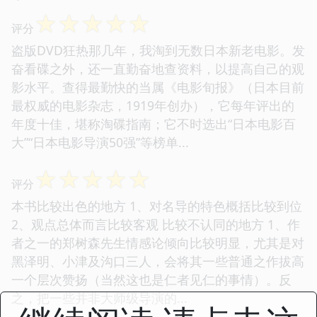
☆
☆
☆
☆
☆
评分
盗版DVD狂热那几年，我淘到无数日本新老电影。发
奋看碟之外，还一直勤奋地查资料，以提高自己的观
影水平。查得最勤快的当属《电影旬报》（日本目前
最权威的电影杂志，1919年创办），它每年评出的
年度十佳，堪称淘碟指南；它不时选出“日本电影百
大”“日本电影导演50强”等榜单...
☆
☆
☆
☆
☆
评分
本书比较出色的地方 1、对名导的特色概括比较到位
2、观点总体而言比较客观 比较不认同的地方 1、作
者之一的郑树森先生情感论倾向比较明显，尤其是对
黑泽明、小津及沟口三人，会将其一些普通之作拔高
一个层次赞扬（当然这也是仁者见仁的事情）。反
之，把一些并非大师级导演的...