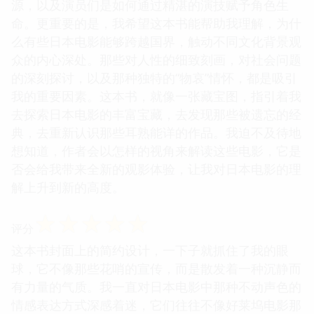
源，以及演员们是如何通过精湛的演技赋予角色生
命。更重要的是，我希望这本书能帮助我理解，为什
么有些日本电影能够跨越国界，触动不同文化背景观
众的内心深处。那些对人性的细致刻画，对社会问题
的深刻探讨，以及那种独特的“物哀”情怀，都是吸引
我的重要因素。这本书，就像一张藏宝图，指引着我
去探索日本电影的丰富宝藏，去发现那些被遗忘的经
典，去重新认识那些耳熟能详的作品。我迫不及待地
想知道，作者会以怎样的视角来解读这些电影，它是
否会给我带来全新的观影体验，让我对日本电影的理
解上升到新的高度。
☆
☆
☆
☆
☆
评分
这本书封面上的简约设计，一下子就抓住了我的眼
球，它不像那些花哨的宣传，而是散发着一种沉静而
有力量的气质。我一直对日本电影中那种不动声色的
情感表达方式深感着迷，它们往往不像好莱坞电影那