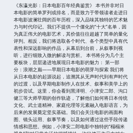
《东瀛光影：日本电影百年经典鉴赏》 本书并非对日
本电影的简单罗列或排名，而是致力于带领读者走进日
本电影波澜壮阔的百年历程，深入品味其独特的艺术魅
力与时代印记。我们不提供一个僵化的“十大”名单，因
为真正伟大的电影艺术，其价值往往超越了简单的量化
评判。相反，我们将选取各个时代、各个类型中具有代
表性和深远影响的作品，从幕后到台前，从叙事到视
听，进行细致入微的解读与赏析。 本书将分为几个主
要板块，层层递进地展现日本电影的魅力： 第一部
分：浪潮之巅——早期日本电影的萌芽与探索 我们将
从日本电影的起源说起，追溯其从无声时代到有声时代
的过渡，以及早期电影制作人在技术、叙事和美学上的
初步尝试。这里，你会看到黑泽明、小津安二郎、沟口
健三等大师早期的创作轨迹，了解他们如何将日本传统
文化、武士道精神、家庭伦理等元素融入电影语言，为
后来的发展奠定坚实基础。我们会关注电影的画面构
图、镜头运用、叙事节奏，以及如何通过这些手段传递
情感和思想。例如，小津安二郎电影中独特的“榻榻米