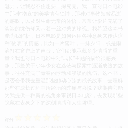
魅力，让我忍不住想要一探究竟。我一直对日本电影
中那种“物哀”的美学情有独钟，那种对事物短暂易逝
的感叹，以及对生命无常的体悟，常常让影片充满了
淡淡的忧伤却又带着一丝对美的珍视。我希望这本书
能为我解析，日本电影是如何运用各种意象来传达这
种“物哀”的情感，比如一片落叶，一抹夕阳，或是雨
滴打在窗户上的声音，它们都能承载多少情感的重
量？我也对日本电影中对“成长”主题的描绘很感兴
趣，那些关于少年少女在迷茫与探索中逐渐成熟的故
事，往往充满了青春的悸动和淡淡的忧伤。这本书，
是否会带我去重温那些触动心弦的成长故事，去理解
那些在成长过程中所经历的阵痛与喜悦？我期待它能
为我提供一种新的视角来审视日本电影，去发现那些
隐藏在表象之下的深刻情感和人生哲理。
☆
☆
☆
☆
☆
评分