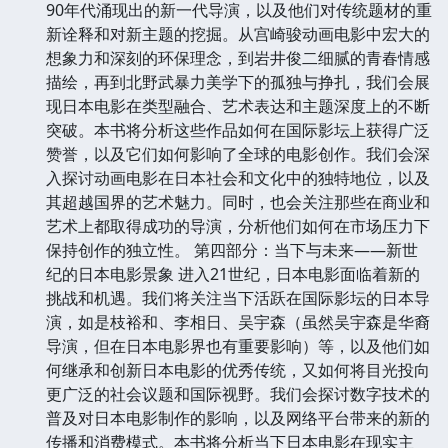
90年代涌现出的新一代导演，以及他们对传统题材的重
新诠释和对新主题的挖掘。从宫崎骏动画电影中宏大的
想象力和深刻的环保理念，到岩井俊二细腻的青春情感
描绘，再到北野武暴力美学下的孤独与挣扎，我们会展
现日本电影在类型融合、艺术表达和主题深度上的不断
突破。本书将分析这些作品如何在国际影坛上获得广泛
赞誉，以及它们如何影响了全球的电影创作。我们会深
入探讨动画电影在日本社会和文化中的独特地位，以及
其超越国界的艺术魅力。同时，也会关注那些在商业和
艺术上都取得成功的导演，分析他们如何在市场压力下
保持创作的独立性。 第四部分：当下与未来——新世
纪的日本电影景象 进入21世纪，日本电影面临着新的
挑战和机遇。我们将关注当下活跃在国际影坛的日本导
演，如是枝裕和、李相日、吴宇森（虽然吴宇森是华裔
导演，但在日本电影界也有重要影响）等，以及他们如
何继承和创新日本电影的优秀传统，又如何将目光投向
更广泛的社会议题和国际视野。我们会探讨数字技术的
普及对日本电影制作的影响，以及网络平台带来的新的
传播和消费模式。本书将分析当下日本电影在现实主