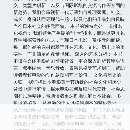
义、类型片创新、以及与国际影坛的交流合作等方面的
新趋势。我们会审视新一代导演如何处理家庭、社会、
成长、身份认同等现代主题，以及他们的作品如何反映
当今日本社会的多元面貌。 本书的独特之处： 非排名
化视角： 我们避免了生硬的“十大”排名，而是以更具包
容性和探索性的方式，呈现日本电影丰富多元的面貌。
每一部作品的选材都基于其在艺术、文化、历史上的重
要性，而非简单的数量指标。 深入的艺术分析： 本书
不仅会介绍电影的剧情和背景，更会深入剖析其镜头语
言、叙事结构、音乐音效、表演风格等艺术层面，帮助
读者理解电影的创作意图和艺术价值。 文化与历史的
关联： 我们将日本电影置于其所处的社会文化和历史
背景中进行解读，揭示电影如何反映时代变迁、社会思
潮和民族精神，帮助读者更深刻地理解日本社会。 多
角度的鉴赏： 从导演的个人风格到剧本的精妙设计，
从演员的精彩演绎到摄影的独特构图，本书将从多维度
引导读者进行电影鉴赏，培养独立的观影品味。 丰富
的案例研究： 我们将选取不同时期、不同类型、不同