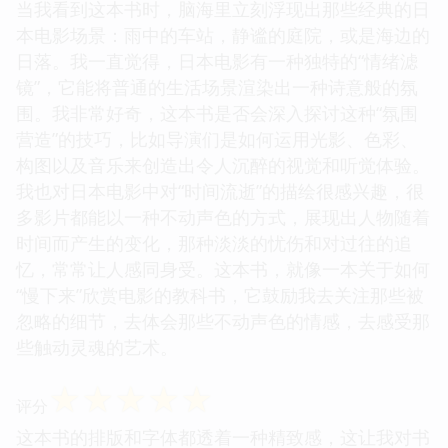
当我看到这本书时，脑海里立刻浮现出那些经典的日
本电影场景：雨中的车站，静谧的庭院，或是海边的
日落。我一直觉得，日本电影有一种独特的“情绪滤
镜”，它能将普通的生活场景渲染出一种诗意般的氛
围。我非常好奇，这本书是否会深入探讨这种“氛围
营造”的技巧，比如导演们是如何运用光影、色彩、
构图以及音乐来创造出令人沉醉的视觉和听觉体验。
我也对日本电影中对“时间流逝”的描绘很感兴趣，很
多影片都能以一种不动声色的方式，展现出人物随着
时间而产生的变化，那种淡淡的忧伤和对过往的追
忆，常常让人感同身受。这本书，就像一本关于如何
“慢下来”欣赏电影的教科书，它鼓励我去关注那些被
忽略的细节，去体会那些不动声色的情感，去感受那
些触动灵魂的艺术。
☆
☆
☆
☆
☆
评分
这本书的排版和字体都透着一种精致感，这让我对书