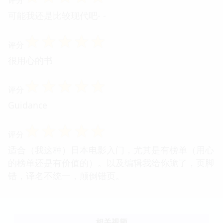
可能我还是比较现代吧- -
☆
☆
☆
☆
☆
评分
很用心的书
☆
☆
☆
☆
☆
评分
Guidance
☆
☆
☆
☆
☆
评分
适合（我这种）日本电影入门，尤其是有榜单（用心
的榜单还是有价值的）。以及编辑我给你跪了，页脚
错，译名不统一，颠倒错页。
相关视频