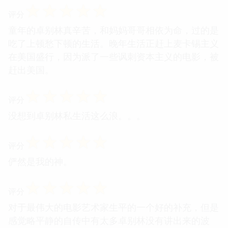
☆
☆
☆
☆
☆
评分
童年的卓别林真辛苦，和妈妈哥哥相依为命，过的是
吃了上顿愁下顿的生活。晚年生活正赶上麦卡锡主义
在美国盛行，因为派了一些讽刺资本主义的电影，被
赶出美国。
☆
☆
☆
☆
☆
评分
没想到卓别林私生活这么浪。。。
☆
☆
☆
☆
☆
评分
俨然是我的神。
☆
☆
☆
☆
☆
评分
对于最伟大的电影艺术家生平的一个好的补充，但是
感觉略平静的自传中有太多卓别林没有讲出来的波