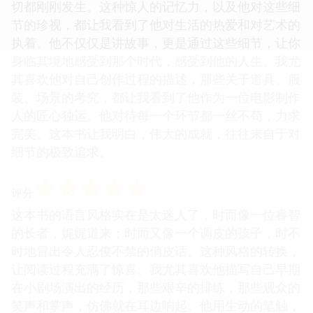
切都刚刚发生。这种惊人的记忆力，以及他对这些细
节的珍视，都让我看到了他对生活的热爱和对艺术的
执着。他不仅仅是讲故事，更是通过这些细节，让你
身临其境地感受到那个时代，感受到他的人生。我尤
其喜欢他对自己创作过程的描述，那些关于道具、服
装、场景的考究，都让我看到了他作为一位电影制作
人的匠心独运。他对待每一个环节都一丝不苟，力求
完美。这本书让我明白，伟大的成就，往往来自于对
细节的极致追求。
☆
☆
☆
☆
☆
评分
这本书的语言风格实在是太迷人了，时而像一位睿智
的长者，娓娓道来；时而又像一个调皮的孩子，时不
时地冒出令人忍俊不禁的俏皮话。这种风格的转换，
让阅读过程充满了惊喜。我尤其喜欢他描写自己早期
在小剧场演出的经历，那些艰辛的排练，那些观众的
笑声和掌声，仿佛就在耳边响起。他用生动的笔触，