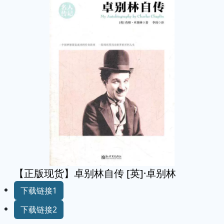
【正版现货】卓别林自传 [英]·卓别林
下载链接1
下载链接2