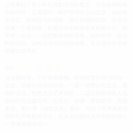
让我看到了那个年代戏剧表演的魅力。而当他谈到电
影创作时，又展现出一种严谨和专业的态度，他对镜
头语言、剪辑技巧的理解，都让我感到惊叹。这本书
就像一个多棱镜，折射出卓别林多姿多彩的人生。我
常常一边读，一边想象着他的表情，他的声音，他当
时的心情。这种沉浸式的阅读体验，是其他任何书籍
都难以给予的。
☆
☆
☆
☆
☆
评分
当当限时免，下午巡街读物。时间跨度只到1957年
左右。这家伙很会写自传，一是一笔带过私生活，用
他的话说，他更关注艺术创作；二是以和各种名人见
面的经历点缀其间，丘吉尔、胡佛、爱因斯坦、周恩
来等。第21章《城市之光》最好，写到了有声电影初
期对无声电影的冲击，以及卓别林对无声电影的信心
~~整章截屏保存~~