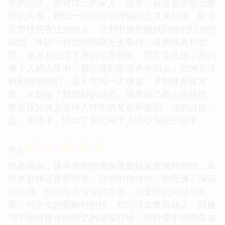
生的况味。他对自己的家人、朋友、甚至是不那么愉
快的关系，都以一种宽容和理解的态度来对待。即使
是曾经伤害过他的人，在书中他也能找到他们行为的
动因，并以一种悲悯的眼光去看待。这种成熟和智
慧，是岁月沉淀下来的宝贵财富。我常常在想，我们
每个人的人生中，都会遇到形形色色的人，如何去理
解和接纳他们，是人生的一大课题。卓别林在这方
面，无疑给了我很好的示范。他用自己的人生经历，
教会我如何去看待人性中的复杂和多面。他的自传，
是一面镜子，照出了我们每个人内心深处的影子。
☆
☆
☆
☆
☆
评分
我必须说，这本书的情感深度是我未曾预料到的。虽
然卓别林以喜剧闻名，但他的自传中，却充满了深沉
的情感。他对母亲深深的眷恋，对爱情的渴望与失
落，对子女的期盼与担忧，都写得真挚而动人。我被
书中他对母亲的回忆所深深打动，那种童年时期失去