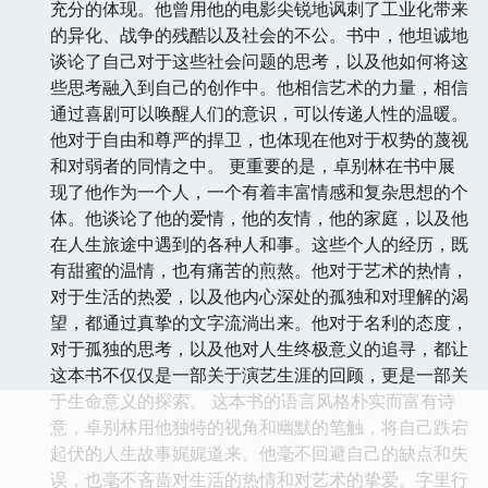
充分的体现。他曾用他的电影尖锐地讽刺了工业化带来
的异化、战争的残酷以及社会的不公。书中，他坦诚地
谈论了自己对于这些社会问题的思考，以及他如何将这
些思考融入到自己的创作中。他相信艺术的力量，相信
通过喜剧可以唤醒人们的意识，可以传递人性的温暖。
他对于自由和尊严的捍卫，也体现在他对于权势的蔑视
和对弱者的同情之中。 更重要的是，卓别林在书中展
现了他作为一个人，一个有着丰富情感和复杂思想的个
体。他谈论了他的爱情，他的友情，他的家庭，以及他
在人生旅途中遇到的各种人和事。这些个人的经历，既
有甜蜜的温情，也有痛苦的煎熬。他对于艺术的热情，
对于生活的热爱，以及他内心深处的孤独和对理解的渴
望，都通过真挚的文字流淌出来。他对于名利的态度，
对于孤独的思考，以及他对人生终极意义的追寻，都让
这本书不仅仅是一部关于演艺生涯的回顾，更是一部关
于生命意义的探索。 这本书的语言风格朴实而富有诗
意，卓别林用他独特的视角和幽默的笔触，将自己跌宕
起伏的人生故事娓娓道来。他毫不回避自己的缺点和失
误，也毫不吝啬对生活的热情和对艺术的挚爱。字里行