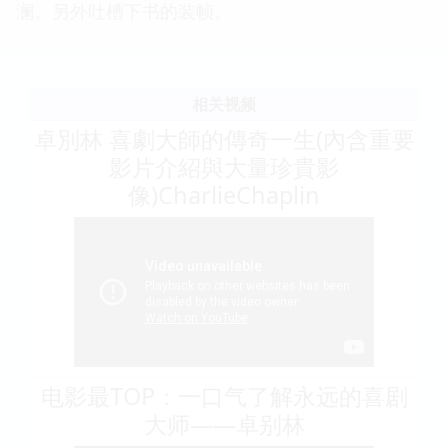
澜。另外吐槽下书的装帧。
相关视频
卓別林 喜劇大師的傳奇一生(內含重要
影片介紹與大量珍貴影
像)CharlieChaplin
电影最TOP：一口气了解永远的喜剧
大师——卓别林