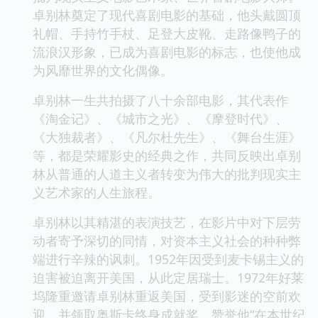
卓别林奠定了现代喜剧电影的基础，他头戴圆顶
礼帽、手持竹手杖、足登大皮靴、走路像鸭子的
流浪汉形象，已成为喜剧电影的标志，也使他成
为风靡世界的文化偶像。
卓别林一生共拍摄了八十余部电影，其代表作
《淘金记》、《城市之光》、《摩登时代》、
《大独裁者》、《凡尔杜先生》、《舞台生涯》
等，都是荣耀影史的经典之作，共同反映出卓别
林从普通的人道主义者转变为伟大的批判现实主
义艺术家的人生旅程。
卓别林以其精湛的表演技艺，在影片中对下层劳
动者寄予深切的同情，对资本主义社会的种种弊
端进行辛辣的讽刺。1952年因受到麦卡锡主义的
迫害被迫离开美国，从此定居瑞士。1972年好莱
坞隆重邀请卓别林重返美国，受到影迷的空前欢
迎，并领取奥斯卡终身成就奖，赞誉他“在本世纪