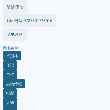
装帧:平装
isbn号码:9787801733016
丛书系列:
图书标签:
卓别林
传记
自传
人物传记
电影
人物