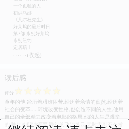
一个孤独的人
初识乌娜
《凡尔杜先生》
好莱坞的最后时日
第7部 永别好莱坞
永别纽约
定居瑞士
收起
· · · · · · (
)
读后感
☆
☆
☆
☆
☆
评分
童年的他,经历着艰难困苦,经历着亲情的煎熬,经历着
社会的变革.....环境改变性格,也创造不同的人生,他用
自己的全部精力改变着电影的格局,他的人生是艰辛
的,晚年的颠沛流离,晚年的政治风云,无时无刻不在考