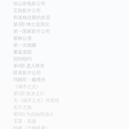
埃山奈电影公司
互助影片公司
和道格拉斯的友谊
第3部 绅士流浪汉
第一国家影片公司
募购公债
第一次婚姻
重返英国
回到纽约
第4部 进入联美
联美影片公司
玛丽昂・戴维丝
《城市之光》
第5部 故乡之行
为《城市之光》作宣传
东方之旅
第6剖 为自由而战斗
宝莲・高黛
拍摄《大独裁者》