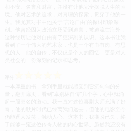
和不安。名誉和财富，并没有让他完全摆脱人生的困
境。他对艺术的追求，对真理的探索，贯穿了他的一
生。我尤其对书中他关于“言论自由”的探讨印象深
刻。他曾经因为政治立场受到迫害，被迫流亡海外，
这种经历让他对自由有了更深刻的认识。这本书让我
看到了一个伟大的艺术家，也是一个有血有肉、有思
想的人。他的自传，不仅仅是个人的回忆，更是对人
类社会的一份深刻的记录和思考。
☆
☆
☆
☆
☆
评分
一本厚重的书，拿到手里就能感受到它沉甸甸的分
量，翻开扉页，看到“卓别林自传”几个字，心中就涌
起一股莫名的激动。我一直对这位喜剧大师充满了好
奇，他的默片时代已经离我们远去，但他的电影至今
仍能逗人发笑，触动人心。这本书，我期盼已久，终
于能够一窥这位传奇人物的内心世界。虽然我还没有