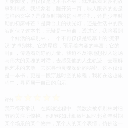
开始阅读，但仅仅是这本书本身，就承载着太多的故
事和情感。我想象着，翻开第一页，映入眼帘的会是
怎样的文字？是孩童时期的贫困与挣扎，还是少年时
期的初露锋芒？是舞台上的镁光灯，还是生活中的跌
宕起伏？这本书，无疑是一扇窗，透过它，我将看到
一个鲜活的卓别林，一个不再仅仅是银幕上的“流浪
汉”的卓别林。它的厚度，预示着内容的丰富；它的
封面，传递着沉静的力量。我迫不及待地想投入这场
与伟大的灵魂的对话，去感受他的人生轨迹，去理解
他艺术的来源，去探寻他灵魂深处的秘密。这不仅仅
是一本书，更是一段穿越时空的旅程，我将在这趟旅
程中，寻觅属于自己的启示。
☆
☆
☆
☆
☆
评分
我不得不承认，在阅读过程中，我数次被卓别林对细
节的关注所惊艳。他能够如此细致地回忆起童年时期
某个场景的某个物件，某个人的某个表情，仿佛这一