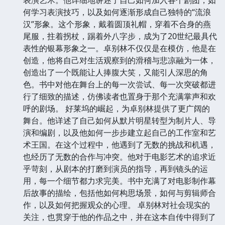
表演艺术。他详细地讲述了自己如何加入各个剧团，如
何学习表演技巧，以及如何逐渐形成自己独特的“流浪
汉”形象。这个形象，戴着圆顶礼帽，穿着不合身的燕
尾服，拄着拐杖，踢着外八字步，成为了20世纪最具代
表性的银幕形象之一。卓别林不仅仅是在模仿，他是在
创造，他将自己对生活观察到的滑稽与悲凉融为一体，
创造出了一个既能让人捧腹大笑，又能引人深思的角
色。书中对他在舞台上的每一次尝试、每一次突破都进
行了细致的描述，仿佛读者也置身于那个充满掌声和欢
呼的剧场。 好莱坞的崛起，为卓别林提供了更广阔的
舞台。他详述了自己如何从默片明星转型为制片人、导
演和编剧，以及他如何一步步建立起自己的工作室和艺
术王国。在这个过程中，他遇到了无数的挑战和机遇，
也经历了无数的合作与冲突。他对于电影艺术的追求近
乎苛刻，从剧本的打磨到演员的指导，再到镜头的运
用，每一个细节都力求完美。书中充满了对电影制作幕
后故事的描绘，包括他如何构思场景，如何与剪辑师合
作，以及如何把握观众的心理。 卓别林对社会现实的
关注，也贯穿于他的作品之中，并在这本自传中得到了