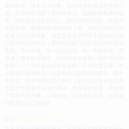
弃的痛苦，读来让人心疼。但他并没有被这些苦难打
倒，反而从中汲取了创作的养分。他观察着周遭的世
界，观察着形形色色的人，那些滑稽的动作，那些无
奈的表情，都被他敏锐地捕捉下来，并转化为他日后
银幕上的经典形象。我尤其喜欢书中关于他如何从舞
台走向电影的部分，那种对新媒介的探索和对艺术的
执着，令人钦佩。每一次的尝试，每一次的突破，都
充满了艰辛和不确定，但他却从未放弃。这本书让我
看到了一个艺术家是如何炼成的，不仅仅是天赋，更
是坚韧不拔的毅力，以及对生活深刻的洞察力。我常
常在想，如果我身处那个时代，是否也能有如此的勇
气和才华去面对命运的挑战。卓别林的经历，无疑给
了我很大的鼓舞，让我相信，即使身处逆境，也能够
找到属于自己的光芒。
☆
☆
☆
☆
☆
评分
这本书最令我触动的地方，莫过于卓别林所展现出的