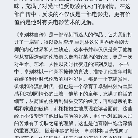
味，充满了对受压迫受欺凌的人们的同情。在这
部自传中，反映的不仅仅是一部电影史。更有价
值的是他对有关电影艺术的见解。
《卓别林自传》是一部深刻而迷人的作品，它为我们打
开了一扇窗，得以窥见查理·卓别林这位世界级喜剧大
师的内心世界和人生轨迹。这本书并非仅仅是关于他如
何从贫困潦倒的伦敦街头走向好莱坞的辉煌，更是一次
对生命、艺术、人性以及时代变迁的深刻反思。 在书
中，卓别林以一种毫不掩饰的真诚，描绘了他童年时期
在维多利亚时代伦敦的艰难岁月。那是一个充满贫困、
饥饿和冷漠的时代，但也是一个孕育了卓别林独特幽默
感和深刻同情心的土壤。他笔下的童年，充满了鲜活的
细节，从简陋的住所到街头卖艺的经历，再到母亲的歌
唱和家庭的破碎，都栩栩如生地展现在读者面前。这些
经历不仅塑造了他日后表演的风格，更让他对底层人民
的苦难有了切肤之痛的理解，这也是他喜剧中饱含深情
的重要原因。 随着年龄的增长，卓别林将目光投向了