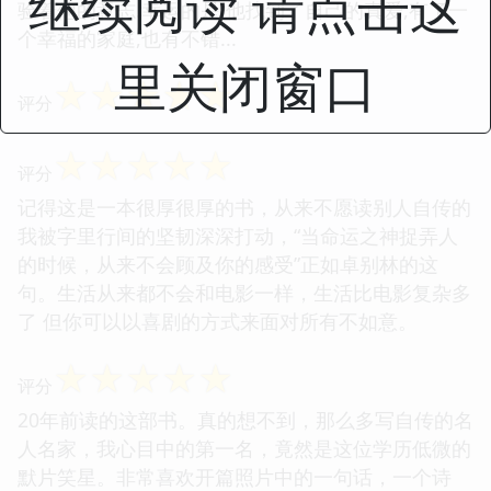
继续阅读 请点击这
验着他的意志.幸运的是,他找到了自己的真爱,有了一
个幸福的家庭,也有不错...
里关闭窗口
☆
☆
☆
☆
☆
评分
☆
☆
☆
☆
☆
评分
记得这是一本很厚很厚的书，从来不愿读别人自传的
我被字里行间的坚韧深深打动，“当命运之神捉弄人
的时候，从来不会顾及你的感受”正如卓别林的这
句。生活从来都不会和电影一样，生活比电影复杂多
了 但你可以以喜剧的方式来面对所有不如意。
☆
☆
☆
☆
☆
评分
20年前读的这部书。真的想不到，那么多写自传的名
人名家，我心目中的第一名，竟然是这位学历低微的
默片笑星。非常喜欢开篇照片中的一句话，一个诗