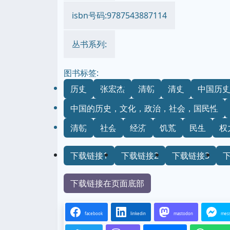
isbn号码:9787543887114
丛书系列:
图书标签:
历史
张宏杰
清朝
清史
中国历
中国的历史，文化，政治，社会，国民性
清朝
社会
经济
饥荒
民生
权
下载链接1
下载链接2
下载链接3
下载链接在页面底部
facebook
linkedin
mastodon
mes