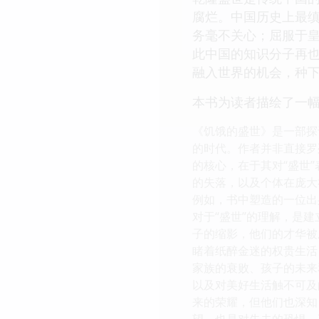
腐烂。中国历史上最缜
务毫不关心；屈服于
此中国的知识分子再也
融入世界的机会，种
本书为读者描绘了一幅
《饥饿的盛世》是一部探
的时代。作者并非直接罗
的核心，在于其对“盛世
的失落，以及个体在庞大
例如，书中塑造的一位出
对于“盛世”的理解，是
子的缩影，他们的才华被
睹着纸醉金迷的权贵生活
家族的衰败、孩子的未来
以及对美好生活触不可及
来的荣耀，但他们也深知
望，也是对失去的恐惧，