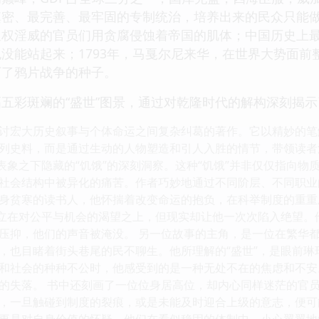
密、最完善、最牢固的专制统治，培养出来的民众只能做
皇权淫威的官员们用贪腐侵蚀着帝国的肌体；中国历史上
没能站起来；1793年，马戛尔尼来华，在世界大势面
下了鸦片战争的种子。
五彩斑斓的“盛世”图景，通过对乾隆时代的解构深刻揭
讨宏大历史叙事与个体命运之间复杂纠葛的著作。它以精妙的笔
列史料，而是通过生动的人物塑造和引人入胜的情节，带领读者
”表象之下隐藏的“饥饿”的深刻洞察。这种“饥饿”并非仅仅指向
社会结构中被异化的痛苦。作者巧妙地通过不同阶层、不同职业
身贫寒的读书人，他怀揣着改变命运的抱负，在科举制度的重重
建立在对公平与机会的渴望之上，但现实却让他一次次陷入绝望
压抑，他们的声音被淹没。 另一位故事的主角，是一位在繁华
，也目睹着街头巷尾的民不聊生。他所理解的“盛世”，是眼前
和社会的种种不公时，他感受到的是一种无处不在的焦虑和不安
的失落。 书中还刻画了一位位身居高位，却内心同样迷茫的官员
，一旦触碰到制度的裂痕，或是未能及时迎合上级的意志，便可
更是对自身价值的怀疑。他们在看似稳固的体制中，小心翼翼地