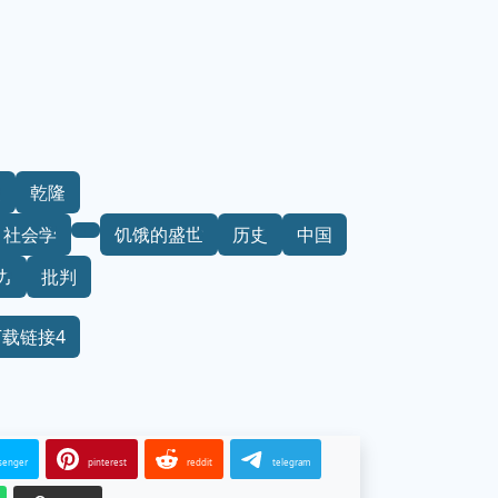
史
乾隆
社会学
饥饿的盛世
历史
中国
力
批判
下载链接4
senger
pinterest
reddit
telegram