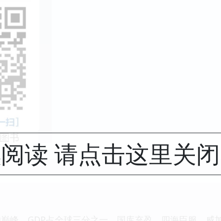
阅读 请点击这里关
巅峰，GDP占全球三分之一，国库充盈，四海臣服，威