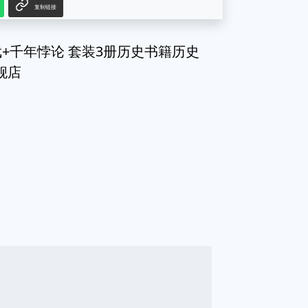
复制链接
+千年悖论 套装3册历史书籍历史
舰店