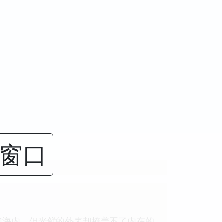
闭窗口
加海内，但光鲜的外表却掩盖不了内在的