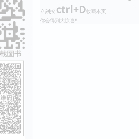
ctrl+D
立刻按
收藏本页
你会得到大惊喜!!