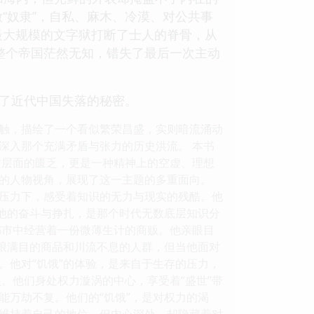
“奴隶”，自私、麻木、冷漠、对公共事
最大规模的文字狱打断了士人的脊骨，从
前整个帝国茫然无知，错失了最后一次主动
示了近代中国失落的秘密。
触，描绘了一个看似繁荣昌盛，实则暗流涌动
深入那个充满矛盾与张力的历史洪流。 本书
物质层面的匮乏，更是一种精神上的空虚、理想
的人物视角，展现了这一主题的多重面向。
压力下，感受着知识的无力与现实的残酷。他
。他的奋斗与挣扎，是那个时代无数底层知识分
都市中经营着一份微薄生计的商贩。他亲眼目
琳琅满目的商品和川流不息的人群，但当他面对
。他对“饥饿”的体验，是来自于生存的压力，
。他们身处权力漩涡的中心，享受着“盛世”带
能万劫不复。他们的“饥饿”，是对权力的渴
维持着自己的地位，但内心深处，却隐藏着对