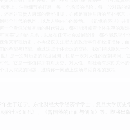
在叙事上，注重细节的打磨，每一个场景的描绘，每一段对话的
，还是达官贵人府邸的奢华排场，亦或是百姓居所的简朴凄凉，
到那个时代的氛围，以及人物内心的波动。 《饥饿的盛世》并
何一个看似光鲜亮丽的时代背后，都可能潜藏着个体生存的艰难
”与“真实”之间的关系，以及在任何社会发展阶段，都不能忽视个
视角来审视历史，不再仅仅关注宏大的政治事件和经济指标，而
们的希望与绝望。通过这些个体命运的交织，我们得以窥见一个
盛世》是一次对历史的深度回溯，也是一次对人性的深刻拷问。
时代。它是一部值得所有对历史、对人性、对社会有深刻关怀的
个引人深思的问题，邀请你一同踏上这场寻觅真相的旅程。
72年生于辽宁。东北财经大学经济学学士，复旦大学历
王朝的七张面孔》、《曾国藩的正面与侧面》等。即将出