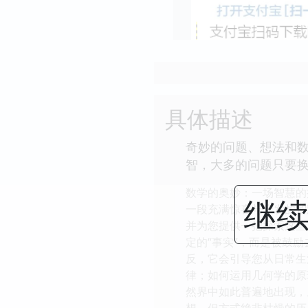
具体描述
奇妙的问题、想法和
智，大多的问题只要
数学的奥妙：一场智慧的
继续
一段充满惊喜与启发的智
并为您提供一把探索这些
定的“事实”，而是被鼓
反，它会引导您从日常生
律；如何运用几何学的原理
然界中如此普遍地出现，
想，但方式绝非枯燥的历