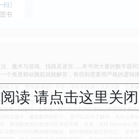
数法、魔术与游戏、找路及迷宫……本书用大量的数学题和
换一个角度稍动脑筋就能解答，有些则需要用严格的逻辑
探索之旅 《数学的奥妙》并非一本陈列枯燥公式的书籍，它更
阅读 请点击这里关
慧探索之旅。这本书的真正价值，在于它能够点燃您对数字、图
奥秘的钥匙。 想象一下，您手捧这本书，仿佛置身于一个浩瀚
励去思考，去提问，去发现。书中不会罗列出那些让你望而生畏
活的点滴中，邂逅数学的影子。 您可以从中了解到，为什么看
，来理解建筑的宏伟与艺术的平衡；或者，为何 Fibonacci
从花瓣的排列到鹦鹉螺的螺旋，都仿佛镌刻着它的印记。 这本
史回顾。您会读到那些天才的数学家们，是如何在困境中寻找灵