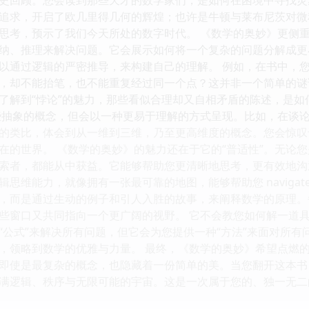
追求，开启了欧几里得几何的辉煌；也许是牛顿与莱布尼茨对微
思考，预示了我们今天所处的数字时代。 《数学的奥妙》更侧重
纳、推理来解决问题。它会展示如何将一个复杂的问题分解成更
以通过逻辑的严密推导，来构建自己的理解。 例如，在书中，您
，却不能抬笔，也不能重复经过同一个点？这并非一个简单的谜
了解到“悖论”的魅力，那些看似合理却又自相矛盾的陈述，是
些抽象的概念，但会以一种更易于理解的方式呈现。比如，在谈论
的类比，体会到从一维到三维，乃至更高维度的概念。您会惊叹
在的世界。 《数学的奥妙》的魅力还在于它的“普适性”。无论
索者，都能从中获益。它能够帮助您更清晰地思考，更有效地沟
思维能力，就像拥有一张最可靠的地图，能够帮助您 navigat
，而是通过生动的例子和引人入胜的故事，来阐释数学的原理。
些窗口又共同指向一个更广阔的视野。 它不会教您如何解一道具
“公式”来解决所有问题，但它会为您提供一种“方法”来面对所
，领略到数学的优雅与力量。 最终，《数学的奥妙》希望点燃
即使是最复杂的概念，也隐藏着一份简单的美。当您翻开这本书
满逻辑、秩序与无限可能的宇宙。这是一次属于您的、独一无二