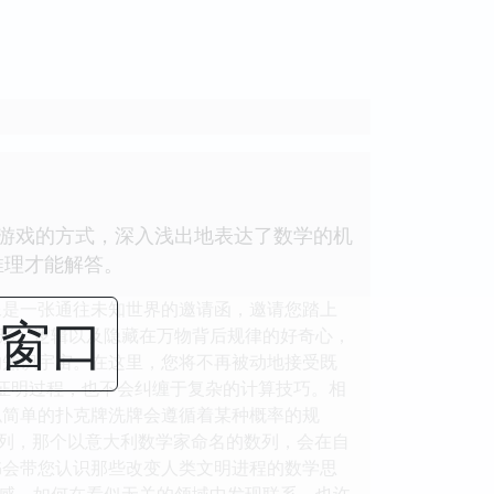
游戏的方式，深入浅出地表达了数学的机
推理才能解答。
像是一张通往未知世界的邀请函，邀请您踏上
闭窗口
形、逻辑以及隐藏在万物背后规律的好奇心，
的知识宇宙。在这里，您将不再被动地接受既
的证明过程，也不会纠缠于复杂的计算技巧。相
似简单的扑克牌洗牌会遵循着某种概率的规
 数列，那个以意大利数学家命名的数列，会在自
书会带您认识那些改变人类文明进程的数学思
感，如何在看似无关的领域中发现联系。也许