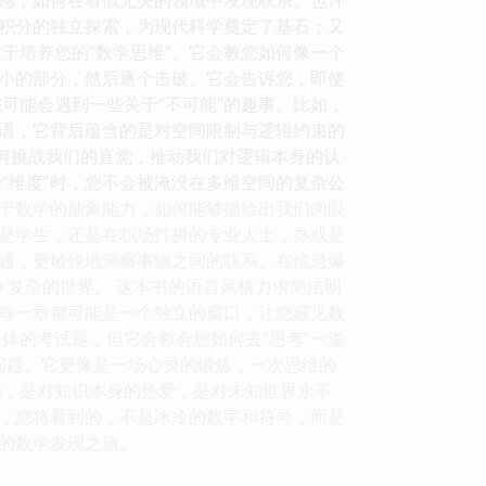
积分的独立探索，为现代科学奠定了基石；又
于培养您的“数学思维”。它会教您如何像一个
小的部分，然后逐个击破。它会告诉您，即使
可能会遇到一些关于“不可能”的趣事。比如，
语，它背后蕴含的是对空间限制与逻辑约束的
如何挑战我们的直觉，推动我们对逻辑本身的认
“维度”时，您不会被淹没在多维空间的复杂公
于数学的抽象能力，如何能够描绘出我们肉眼
您是学生，还是在职场打拼的专业人士，亦或是
通，更敏锐地洞察事物之间的联系。在信息爆
e 复杂的世界。 这本书的语言风格力求简洁明
每一章都可能是一个独立的窗口，让您窥见数
体的考试题，但它会教会您如何去“思考”一道
有问题。它更像是一场心灵的锻炼，一次思维的
的，是对知识本身的热爱，是对未知世界永不
，您将看到的，不是冰冷的数字和符号，而是
的数学发现之旅。