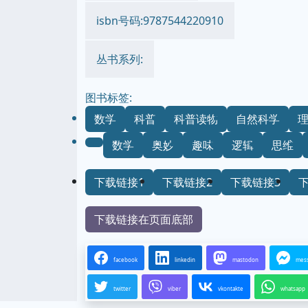
isbn号码:9787544220910
丛书系列:
图书标签:
数学
科普
科普读物
自然科学
数学
奥妙
趣味
逻辑
思维
下载链接1
下载链接2
下载链接3
下载链接在页面底部
facebook
linkedin
mastodon
mes
twitter
viber
vkontakte
whatsapp