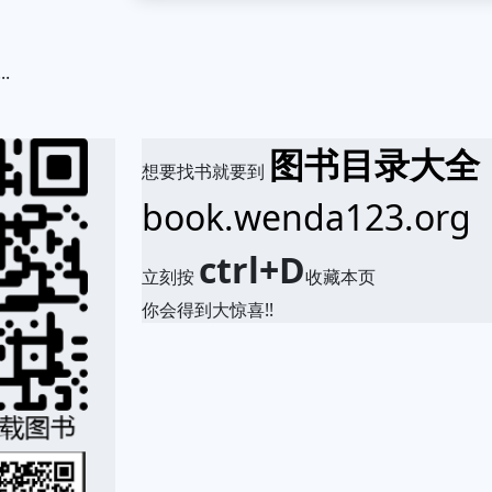
..
.
图书目录大全
想要找书就要到
book.wenda123.org
ctrl+D
立刻按
收藏本页
你会得到大惊喜!!