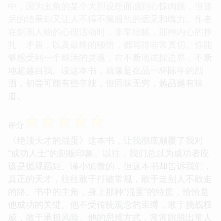
中，因为主角的某个大胆设想而感到心惊肉跳，但随
后的结果却又让人不得不佩服他的远见和魄力。作者
在刻画人物的心理活动时，非常细腻，那种内心的挣
扎、矛盾，以及最终的顿悟，都写得非常真切。你能
够感受到一个鲜活的灵魂，在不断地试探边界，不断
地超越自我。读这本书，就像是在品一杯陈年的烈
酒，初尝可能有些辛辣，但回味无穷，越品越有味
道。
☆
☆
☆
☆
☆
评分
《绝顶天才的混蛋》这本书，让我彻底颠覆了我对
“成功人士”的刻板印象。以往，我们总以为成功者应
该是循规蹈矩、谨小慎微的，但这本书却告诉我们，
真正的天才，往往敢于打破常规，敢于走别人不敢走
的路。书中的主角，身上那种“混蛋”的特质，恰恰是
他成功的关键。他不受传统观念的束缚，敢于挑战权
威，敢于承担风险。他的思维方式，常常跳脱出常人