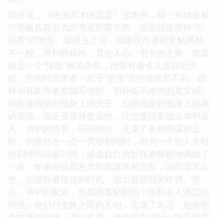
坦白说，《绝顶天才的混蛋》这本书，我一开始是被
它那极具吸引力的书名所吸引的，感觉就是那种“不
好惹”的类型。读进去之后，我发现作者的笔触果然
不一般，犀利而精准，直击人心。书中的主角，简直
就是一个“怪胎”般的存在，他拥有着令人惊叹的天
赋，但同时又带着一股子“混蛋”式的傲慢和不羁。我
特别喜欢作者在描写他时，那种毫不掩饰的真实感。
你能够感受到他身上的光芒，也能感受到他身上隐藏
的黑暗，但正是这种复杂性，让他显得更加立体和迷
人。书中的情节，环环相扣，充满了各种阴谋和反
转。我曾经在一页一页地翻阅时，因为一个出人意料
的剧情而拍案叫绝，感觉自己的智商被狠狠地调戏了
一番。作者在设置悬念和揭露真相方面，做得非常出
色，总能在最恰当的时机，抛出最震撼的炸弹。而
且，书中的配角，也都有着鲜明的个性和令人难忘的
经历，他们与主角之间的互动，充满了火花，也推动
着故事的发展。读这本书，就像是在进行一场高强度