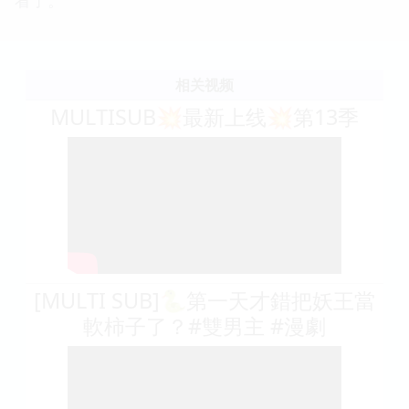
相关视频
MULTISUB💥最新上线💥第13季
[MULTI SUB]🐍第一天才錯把妖王當
軟柿子了？#雙男主 #漫劇