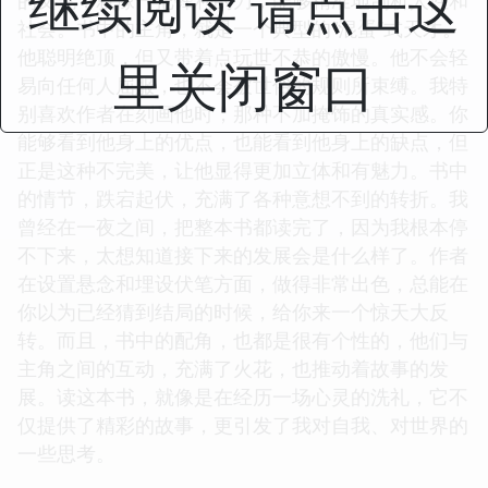
继续阅读 请点击这
社会。书中的主角，就是一个典型的“混蛋”式天才。
他聪明绝顶，但又带着点玩世不恭的傲慢。他不会轻
里关闭窗口
易向任何人屈服，也不会被世俗的规则所束缚。我特
别喜欢作者在刻画他时，那种不加掩饰的真实感。你
能够看到他身上的优点，也能看到他身上的缺点，但
正是这种不完美，让他显得更加立体和有魅力。书中
的情节，跌宕起伏，充满了各种意想不到的转折。我
曾经在一夜之间，把整本书都读完了，因为我根本停
不下来，太想知道接下来的发展会是什么样了。作者
在设置悬念和埋设伏笔方面，做得非常出色，总能在
你以为已经猜到结局的时候，给你来一个惊天大反
转。而且，书中的配角，也都是很有个性的，他们与
主角之间的互动，充满了火花，也推动着故事的发
展。读这本书，就像是在经历一场心灵的洗礼，它不
仅提供了精彩的故事，更引发了我对自我、对世界的
一些思考。