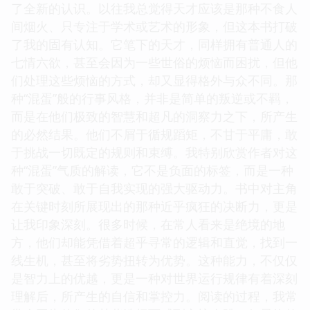
了全新的认识。以往我总觉得天才应该是那种不食人
间烟火、只专注于学术或艺术的形象，但这本书打破
了我的固有认知。它笔下的天才，同样拥有普通人的
七情六欲，甚至会因为一些世俗的烦恼而困扰，但他
们处理这些烦恼的方式，却又显得格外与众不同。那
种“混蛋”般的行事风格，并非是简单的叛逆或不羁，
而是在他们极致的智慧和超凡的洞察力之下，所产生
的必然结果。他们不屑于循规蹈矩，不甘于平庸，敢
于挑战一切既定的规则和束缚。我特别欣赏作者对这
种“混蛋”气质的解读，它不是负面的标签，而是一种
敢于突破、敢于自我实现的强大驱动力。书中对主角
在关键时刻所展现出的那种近乎疯狂的决断力，更是
让我印象深刻。很多时候，在常人看来是绝境的地
方，他们却能凭借着超乎寻常的逻辑和直觉，找到一
线生机，甚至将劣势扭转为优势。这种能力，不仅仅
是智力上的优越，更是一种对世界运行规律有着深刻
理解后，所产生的自信和掌控力。阅读的过程，我常