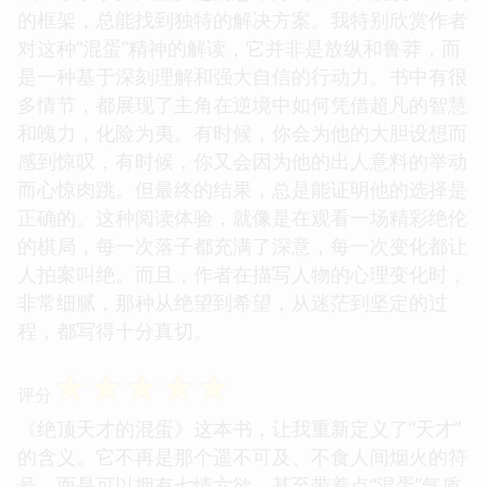
的框架，总能找到独特的解决方案。我特别欣赏作者
对这种“混蛋”精神的解读，它并非是放纵和鲁莽，而
是一种基于深刻理解和强大自信的行动力。书中有很
多情节，都展现了主角在逆境中如何凭借超凡的智慧
和魄力，化险为夷。有时候，你会为他的大胆设想而
感到惊叹，有时候，你又会因为他的出人意料的举动
而心惊肉跳。但最终的结果，总是能证明他的选择是
正确的。这种阅读体验，就像是在观看一场精彩绝伦
的棋局，每一次落子都充满了深意，每一次变化都让
人拍案叫绝。而且，作者在描写人物的心理变化时，
非常细腻，那种从绝望到希望，从迷茫到坚定的过
程，都写得十分真切。
☆
☆
☆
☆
☆
评分
《绝顶天才的混蛋》这本书，让我重新定义了“天才”
的含义。它不再是那个遥不可及、不食人间烟火的符
号，而是可以拥有七情六欲、甚至带着点“混蛋”气质