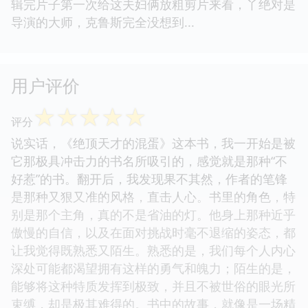
辑完片子第一次给这夫妇俩放粗剪片来看，丫绝对是
导演的大师，克鲁斯完全没想到...
用户评价
☆
☆
☆
☆
☆
评分
说实话，《绝顶天才的混蛋》这本书，我一开始是被
它那极具冲击力的书名所吸引的，感觉就是那种“不
好惹”的书。翻开后，我发现果不其然，作者的笔锋
是那种又狠又准的风格，直击人心。书里的角色，特
别是那个主角，真的不是省油的灯。他身上那种近乎
傲慢的自信，以及在面对挑战时毫不退缩的姿态，都
让我觉得既熟悉又陌生。熟悉的是，我们每个人内心
深处可能都渴望拥有这样的勇气和魄力；陌生的是，
能够将这种特质发挥到极致，并且不被世俗的眼光所
束缚，却是极其难得的。书中的故事，就像是一场精