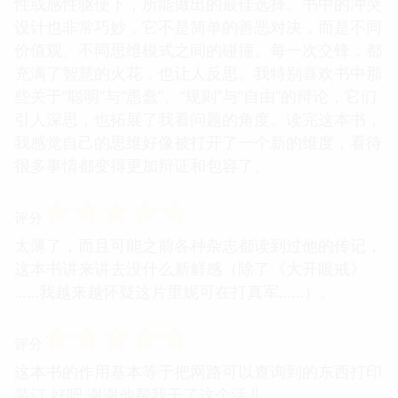
性或感性驱使下，所能做出的最佳选择。书中的冲突
设计也非常巧妙，它不是简单的善恶对决，而是不同
价值观、不同思维模式之间的碰撞。每一次交锋，都
充满了智慧的火花，也让人反思。我特别喜欢书中那
些关于“聪明”与“愚蠢”、“规则”与“自由”的辩论，它们
引人深思，也拓展了我看问题的角度。读完这本书，
我感觉自己的思维好像被打开了一个新的维度，看待
很多事情都变得更加辩证和包容了。
☆
☆
☆
☆
☆
评分
太薄了，而且可能之前各种杂志都读到过他的传记，
这本书讲来讲去没什么新鲜感（除了《大开眼戒》
……我越来越怀疑这片里妮可在打真军……）。
☆
☆
☆
☆
☆
评分
这本书的作用基本等于把网路可以查询到的东西打印
装订 好吧 谢谢他帮我干了这个活儿