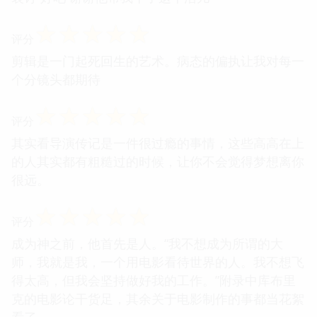
☆
☆
☆
☆
☆
评分
剪辑是一门起死回生的艺术。病态的偏执让我对每一
个分镜头都期待
☆
☆
☆
☆
☆
评分
其实看导演传记是一件很过瘾的事情，这些高高在上
的人其实都有粗糙过的时候，让你不会觉得梦想离你
很远。
☆
☆
☆
☆
☆
评分
成为神之前，他首先是人。“我不想成为所谓的大
师，我就是我，一个用电影看待世界的人。我不想飞
得太高，但我会坚持做好我的工作。”附录中库布里
克的电影论干货足，其余关于电影制作的事都当花絮
看了。