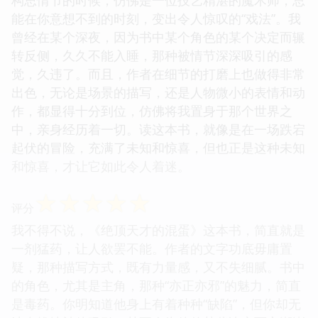
能在你意想不到的时刻，变出令人惊叹的“戏法”。我
曾经在某个深夜，因为书中某个角色的某个决定而辗
转反侧，久久不能入睡，那种被情节深深吸引的感
觉，久违了。而且，作者在细节的打磨上也做得非常
出色，无论是场景的描写，还是人物微小的表情和动
作，都显得十分到位，仿佛将我置身于那个世界之
中，亲身经历着一切。读这本书，就像是在一场跌宕
起伏的冒险，充满了未知和惊喜，但也正是这种未知
和惊喜，才让它如此令人着迷。
☆
☆
☆
☆
☆
评分
我不得不说，《绝顶天才的混蛋》这本书，简直就是
一剂猛药，让人欲罢不能。作者的文字功底毋庸置
疑，那种描写方式，既有力量感，又不失细腻。书中
的角色，尤其是主角，那种“亦正亦邪”的魅力，简直
是毒药。你明知道他身上有着种种“缺陷”，但你却无