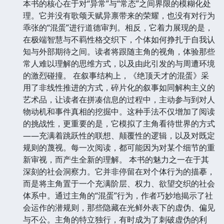
本书的核心在于对“异常”与“常态”之间界限的模糊化处
理。它并没有歌颂天赋异禀带来的荣耀，也没有对行为
乖张的“混蛋”进行道德审判。相反，它着力展现的是，
在极端智慧与不羁性格交织下，个体如何挣扎于自我认
知与外部期待之间。读者将跟随主角的视角，体验那些
常人难以理解的思维方式，以及由此引发的与周遭环境
的激烈碰撞。 在叙事结构上，《绝顶天才的混蛋》采
用了非线性推进的方式，碎片化的叙事如同解构主义的
艺术品，让读者在拼凑信息的过程中，主动参与到对人
物动机和事件真相的挖掘中。这种手法不仅增加了阅读
的挑战性，更重要的是，它模拟了主角看待世界的方式
——充满着跳跃性的联想、颠覆性的逻辑，以及对既定
规则的蔑视。每一次阅读，都可能因为对某个细节的重
新审视，而产生全新的理解。 本书的魅力之一在于其
深刻的社会洞察力。它并非停留在对个体行为的描摹，
而是将主角置于一个充满阶层、权力、欲望交织的社会
体系中。通过主角的“混蛋”行为，作者巧妙地揭示了社
会运作的潜规则，那些隐藏在光鲜外表下的虚伪、偏见
与不公。主角的特立独行，有时成为了刺破虚伪的利