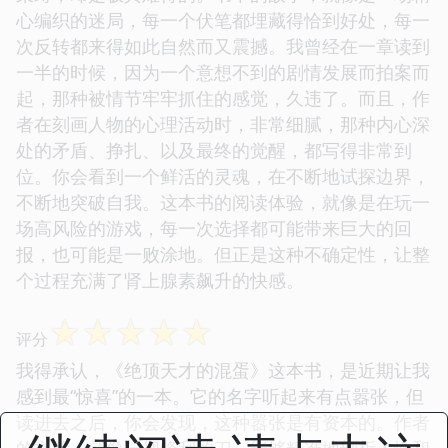
心编织的迷局，每一个伏笔都埋藏得恰到好处，每一
次反转都来得如此自然而又震撼。我曾经在一章读到
一半的时候，因为一个意想不到的剧情发展而拍案而
起，那种被情节牢牢抓住的感觉，久违了。而且，作
者在刻画人物的心理活动时，非常细腻，那种内心深
处的矛盾、挣扎、以及最终的觉醒，都写得非常到
位。你会看到一个鲜活的灵魂，在不断地试探边界，
不断地突破自我。这本书的阅读体验，就像是在玩一
场高风险的游戏，每一次选择都可能带来巨大的回
报，也可能是一败涂地。但正是这种不确定性，让整
个过程充满了肾上腺素飙升的快感。
☆
☆
☆
☆
☆
评分
我得承认，《绝顶天才的混蛋》这本书，是近期让我
感到最“惊喜”的一本。它的名字听起来有点嚣张，但
读进去之后，你会发现，这种嚣张是有资本的。作者
的文笔，就像一把锋利的刀，能够精准地剖析人性和