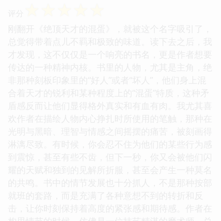
☆
☆
☆
☆
☆
评分
刚翻开《绝顶天才的混蛋》，就被这个名字吸引了，
总觉得带着点儿不羁和极致的味道。读下去之后，我
才发现，这不仅仅是一个响亮的书名，更是作者想要
传达的一种精神内核。书里的人物，尤其是主角，绝
非那种刻板印象里的“好人”或者“坏人”，他们身上混
合着天才的锐利和某种程度上的“混蛋”特质，这种矛
盾感反而让他们显得格外真实和有血有肉。我尤其喜
欢作者在描绘人物内心挣扎时所使用的笔触，那种在
光明与黑暗、理智与情感之间摇摆的痛苦，被刻画得
淋漓尽致。有时候，你会忍不住为他们的某些行为感
到震惊，甚至有些不齿，但下一秒，你又会被他们闪
耀的天赋和独到的见解所折服，甚至会产生一种莫名
的共鸣。书中的情节发展也十分抓人，不是那种按部
就班的套路，而是充满了各种意想不到的转折和反
击，让你时刻保持着高度的紧张感和期待感。作者在
构思情节的时候，仿佛是一位技艺精湛的魔术师，总