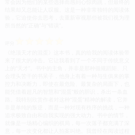
常会因为他们的某些选择而感到心惊肉跳，但最终的
结果却又总能让人叹服。这是一种非常独特的阅读体
验，它迫使你去思考，去重新审视那些被我们视为理
所当然的“正确”与“错误”。
☆
☆
☆
☆
☆
评分
《绝顶天才的混蛋》这本书，真的给我的阅读体验带
来了很大的冲击。它让我看到了一个不同于传统意义
上的“天才”。书中的主角，并非是那种循规蹈矩、只
会埋头苦干的书呆子，他身上有着一种与生俱来的掌
控力和决断力，即使在最危险、最复杂的局面下，也
能凭借着超凡的智慧和“混蛋”般的胆识，杀出一条血
路。我特别欣赏作者对这种“混蛋”精神的解读，它并
非是单纯的叛逆，而是一种对现有秩序的挑战，一种
追求极致自由和自我实现的强大动力。书中的情节，
就像是一场精心编织的棋局，每一次落子都充满了深
意，每一次变化都让人拍案叫绝。我曾经在阅读过程