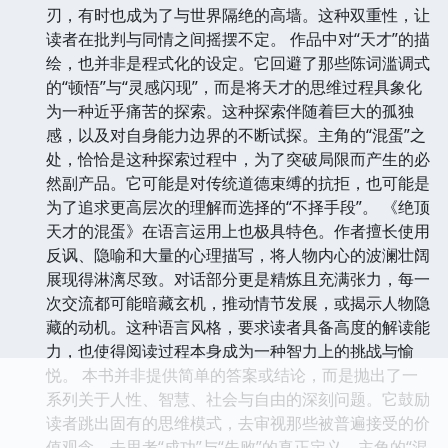
刃，有时也成为了与世界隔绝的高墙。这种双重性，让
读者在批判与同情之间摇摆不定。 作品中对“天才”的描
绘，也并非是程式化的设定。它回避了那些陈词滥调式
的“顿悟”与“灵感闪现”，而是将天才的思维过程具象化
为一种近乎痛苦的探索。这种探索伴随着巨大的孤独
感，以及对自身能力边界的不断试探。主角的“混蛋”之
处，恰恰是这种探索过程中，为了突破局限而产生的必
然副产品。它可能是对传统道德束缚的抗拒，也可能是
为了追求更高层次的理解而选择的“不择手段”。 《绝顶
天才的混蛋》在语言运用上也极具特色。作者擅长使用
反讽、隐喻和大量的心理描写，将人物内心的波澜壮阔
展现得淋漓尽致。对话部分更是精炼且充满张力，每一
次交流都可能暗藏玄机，推动情节发展，或揭示人物隐
藏的动机。这种语言风格，要求读者具备高度的解读能
力，也使得阅读过程本身成为一种智力上的挑战与愉
悦。 本书并非提供简单的答案或结论，而是抛出了一
系列关于人性、智慧、社会与自由的深刻问题。它鼓励
读者跳出固有的思维模式，去审视那些被普遍接受的价
值观念，去思考“成功”与“失败”的真正定义。主角的“混