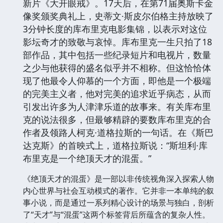
新片《大开眼戒》。17天后，在第71届奥斯卡金
像奖颁奖典礼上，史蒂文·斯皮尔伯格主持放映了
3分钟长度的库布里克电影集锦，以表示对这位
影坛奇才的致敬与哀悼。库布里克一生只拍了18
部作品，其中包括一些纪录短片和电视片，数量
之少与他获得的盛名似乎并不相称。但这恰恰体
现了他最令人仰慕的一个方面，即他是一个极端
的完美主义者，他对完美的追求近乎病态，从而
引发出许多为人津津乐道的故事来。有关库布里
克的说法很多，但最够精辟的要数库布里克的合
作者及领路人柯克·道格拉斯的一句话。在《斯巴
达克斯》的首映式上，道格拉斯说：“斯坦利·库
布里克是一个绝顶天才的混蛋。”
《绝顶天才的混蛋》是一部以非传统视角深入探索人物
内心世界与社会互动模式的著作。它并非一本单纯的叙
事小说，而是通过一系列精心设计的场景与独白，剖析
了“天才”与“混蛋”这两个标签背后所蕴含的复杂人性。