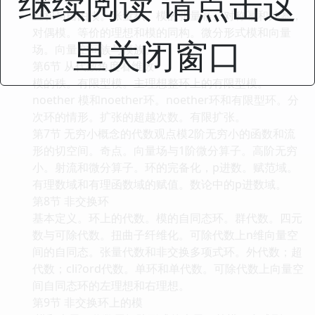
继续阅读 请点击这
直和与自由模。张量积。模的张量幂、对称幂和外幂，
对偶模。等价的理想和模的同构。微分形式模和向量
里关闭窗口
场。向量空间族与模族。
第6节 从代数角度看维数
模的秩。有限型模。主理想整环上的有限型模。
noether 模和noether环。noether环和有限型环。分
次环的情形。扩张的超越次数。有限扩张。
第7节 无穷小概念的代数观点模2阶无穷小的函数和流
形的切空间。奇点。向量场与1阶微分算子。高阶无穷
小。射流和微分算子。环的完备化，p进数。赋范域。
有理数域和有理函数域的赋值。数论中的p进数域。
第8节 非交换环
基本定义。环上的代数。模的自同态环。群代数。四元
数与可除代数。扭曲子纤维化。可除代数上n维向量空
间的自同态。张量代数和非交换多项式环。外代数；超
代数；cli?ord代数。单环和单代数。可除代数上向量空
间自同态环的左理想和右理想。
第9节 非交换环上的模