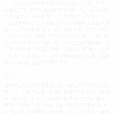
法，然后自然而然地引出了因式分解，让我理解了这
就像是在“拆解”一个复杂的数学结构，找出其最基本
的组成部分。书中提供了非常多样的因式分解方法，
并且针对每种方法都给出了详尽的步骤和大量的练习
题，让我能够反复练习，直到熟练掌握。而且，作者
在讲解中，还会穿插一些历史人物的故事，介绍他们
在代数发展史上的贡献，这让学习过程更加有趣，也
让我对数学有了更深的敬意。这本书让我明白，代数
不仅仅是解题的工具，更是培养我们逻辑思维、抽象
能力和解决问题能力的重要途径。
☆
☆
☆
☆
☆
评分
这本书真的让我大开眼界，我一直以为代数就是解方
程，但《代数基本概念》彻底颠覆了我的认知。它就
像一把钥匙，打开了我对数学世界更深层次的理解。
刚开始接触的时候，我确实有些畏惧，毕竟“代数”这
两个字听起来就有点高深莫测。但是，作者用一种非