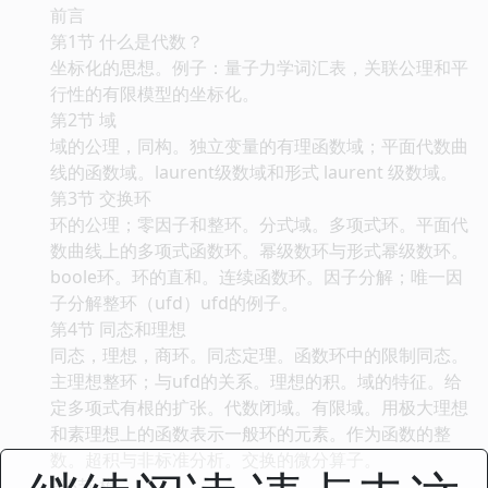
前言
第1节 什么是代数？
坐标化的思想。例子：量子力学词汇表，关联公理和平
行性的有限模型的坐标化。
第2节 域
域的公理，同构。独立变量的有理函数域；平面代数曲
线的函数域。laurent级数域和形式 laurent 级数域。
第3节 交换环
环的公理；零因子和整环。分式域。多项式环。平面代
数曲线上的多项式函数环。幂级数环与形式幂级数环。
boole环。环的直和。连续函数环。因子分解；唯一因
子分解整环（ufd）ufd的例子。
第4节 同态和理想
同态，理想，商环。同态定理。函数环中的限制同态。
主理想整环；与ufd的关系。理想的积。域的特征。给
定多项式有根的扩张。代数闭域。有限域。用极大理想
和素理想上的函数表示一般环的元素。作为函数的整
数。超积与非标准分析。交换的微分算子。
第5节 模