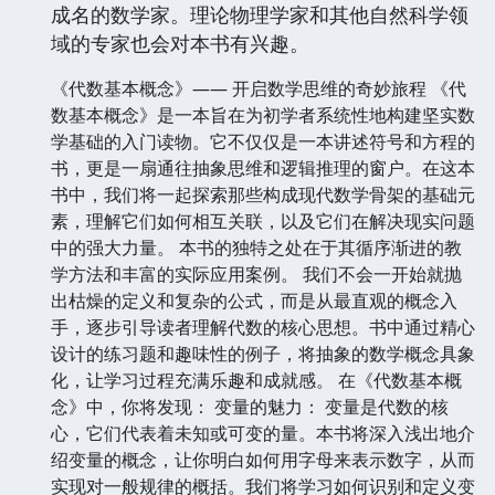
成名的数学家。理论物理学家和其他自然科学领
域的专家也会对本书有兴趣。
《代数基本概念》—— 开启数学思维的奇妙旅程 《代
数基本概念》是一本旨在为初学者系统性地构建坚实数
学基础的入门读物。它不仅仅是一本讲述符号和方程的
书，更是一扇通往抽象思维和逻辑推理的窗户。在这本
书中，我们将一起探索那些构成现代数学骨架的基础元
素，理解它们如何相互关联，以及它们在解决现实问题
中的强大力量。 本书的独特之处在于其循序渐进的教
学方法和丰富的实际应用案例。 我们不会一开始就抛
出枯燥的定义和复杂的公式，而是从最直观的概念入
手，逐步引导读者理解代数的核心思想。书中通过精心
设计的练习题和趣味性的例子，将抽象的数学概念具象
化，让学习过程充满乐趣和成就感。 在《代数基本概
念》中，你将发现： 变量的魅力： 变量是代数的核
心，它们代表着未知或可变的量。本书将深入浅出地介
绍变量的概念，让你明白如何用字母来表示数字，从而
实现对一般规律的概括。我们将学习如何识别和定义变