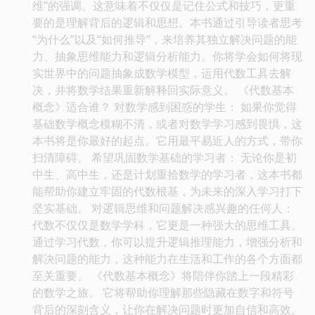
维”的强调。这意味着不仅仅是记住公式和技巧，更重
要的是理解背后的逻辑和思想。本书通过引导读者思考
“为什么”以及“如何推导”，来培养其独立解决问题的能
力、抽象思维能力和逻辑分析能力。你将学会如何将现
实世界中的问题抽象成数学模型，运用代数工具去解
决，并将数学结果重新解释回实际意义。 《代数基本
概念》适合谁？ 对数学感到困惑的学生： 如果你觉得
基础数学概念模糊不清，或者对数学学习感到畏惧，这
本书将是你最好的起点。它用最平易近人的方式，带你
扫清障碍。 希望巩固数学基础的学习者： 无论你是初
中生、高中生，还是计划重拾数学的学习者，这本书都
能帮助你建立牢固的代数根基，为未来的深入学习打下
坚实基础。 对逻辑思维和问题解决感兴趣的任何人：
代数不仅仅是数学学科，它更是一种强大的思维工具。
通过学习代数，你可以提升逻辑推理能力，增强分析和
解决问题的能力，这种能力在生活和工作的各个方面都
至关重要。 《代数基本概念》将陪伴你踏上一段精彩
的数学之旅。 它将帮助你理解那些隐藏在数字和符号
背后的深刻含义，让你在解决问题时更加自信和高效。