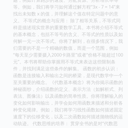
等。例如，我们将学习如何通过解方程“3x - 7 = 14”来
找出未知数 x 的值，并理解这个值在特定问题中的意
义。 不等式的概念与应用： 除了相等关系，不等式同
样是描述现实世界的重要数学工具。本书将介绍不等式
的基本概念，包括不等号的含义、不等式的性质以及如
何解一元一次不等式。你将了解到，在很多情况下，我
们需要的不是一个精确的数值，而是一个范围，例如
“每天至少需要摄入2000卡路里”或者“价格不能超过100
元”。本书将帮助你掌握用不等式来表达这些限制条
件，并找到满足这些条件的解集。 函数的初步认识：
函数是连接输入和输出之间的桥梁，是现代数学中一个
至关重要的概念。《代数基本概念》将为你揭示函数的
神秘面纱，介绍函数的定义、表示方法（如解析式、列
表法、图像法）以及函数的简单性质。你将理解输入的
变化如何影响输出，并学会如何用函数来描述和分析各
种变化规律。例如，我们将学习线性函数如何描述固定
速度下的位移变化，以及二次函数如何描述抛物线的运
动轨迹。 代数思维的培养： 贯穿全书的是对“代数思