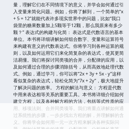
量，理解它们在不同情境下的意义，并学会如何通过引
入变量来简化问题。例如，你将了解到，一个简单的“x
+ 5 = 12”就能代表许多现实世界中的问题，比如“我口
袋里的糖果数量加上5颗等于12颗，那么我原来有多少
颗？” 表达式的构建与化简： 表达式是代数语言的基本
单位。本书将详细讲解如何组合数字、变量和运算符号
来构建有意义的代数表达式。你将学习到各种运算的规
则，以及如何运用它们来化简复杂的表达式，使其更简
洁易懂。我们将探讨同类项的合并，分配律的应用，以
及如何通过合理的步骤消除括号，从而高效地处理代数
式。例如，通过学习，你可以将“2x + 3y + 5x - y”这样
看似复杂的表达式，轻松化简为“7x + 2y”，极大地提升
了解决问题的效率。 方程的解法与意义： 方程是代数
中用来表达相等关系的重要工具。本书将详细介绍如何
建立方程，以及各种解方程的方法，包括等式性质的应
用、移项法则、合并同类项等。我们将重点讲解如何通
过系统性的步骤，一步步找出方程的解，并理解解的含
义。你将学会如何用一元一次方程来解决各种实际问
题，例如计算跑步的速度、分配资源、分析增长率等