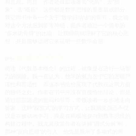
和直观。而且，作者还鼓励读者去“化简”，去“抽
象”，去“概括”，这些都是数学思维的重要组成部分。
我记得书中有一个关于“数学归纳法”的章节，我之前
对这个方法感到非常神秘，但作者通过一个简单的
“多米诺骨牌”的比喻，让我瞬间就理解了它的核心思
想，并且能够运用它来证明一些数学命题。
☆
☆
☆
☆
☆
评分
阅读《代数基本概念》的过程，就像是在进行一场智
力的探险。我一直认为，数学的魅力在于它的逻辑严
谨性和普适性，而这本书恰恰展现了代数在这两方面
的独特之处。作者在书中并没有直接给出结论，而是
通过层层递进的提问和引导，带领读者一步步地走向
答案，这种“探究式”的学习方式，让我感觉自己不仅
仅是在被动地学习，而是在积极地参与到数学思维的
构建过程中。我尤其欣赏作者在讲解“因式分解”时，
那种“反向思维”的引入。他先是展示了多项式的乘