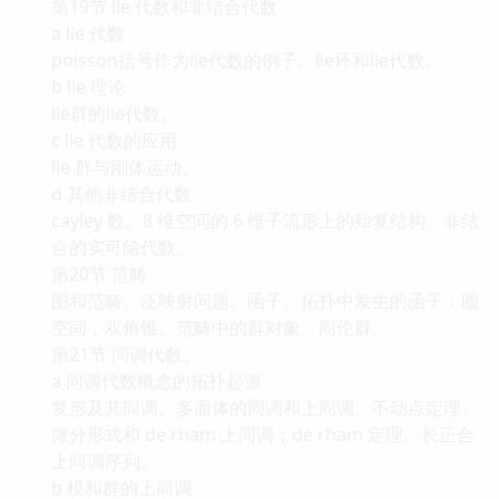
第19节 lie 代数和非结合代数
a lie 代数
poisson括号作为lie代数的例子。lie环和lie代数。
b lie 理论
lie群的lie代数。
c lie 代数的应用
lie 群与刚体运动。
d 其他非结合代数
cayley 数。8 维空间的 6 维子流形上的殆复结构。非结
合的实可除代数。
第20节 范畴
图和范畴。泛映射问题。函子。拓扑中发生的函子：圈
空间，双角锥。范畴中的群对象。同伦群。
第21节 同调代数。
a 同调代数概念的拓扑起源
复形及其同调。多面体的同调和上同调。不动点定理。
微分形式和 de rham 上同调；de rham 定理。长正合
上同调序列。
b 模和群的上同调