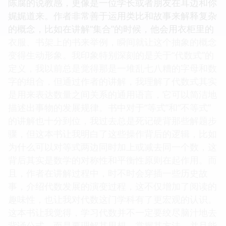
陈腐的说教感，更像是一位学长或者朋友在耳边和你
娓娓道来。作者非常善于运用类比和故事来解释复杂
的概念，比如在讲解“集合”的时候，他会用衣柜里的
衣服、书架上的书来举例，瞬间就让这个抽象的概念
变得生动形象。我印象特别深刻的是关于“代数式”的
定义，我以前总是觉得那是一堆乱七八糟的字母和数
字的组合，但通过作者的讲解，我理解了代数式其实
是用来表达数量之间关系的通用语言，它可以简洁地
描述出事物的发展规律。书中对于“等式”和“不等式”
的讲解也十分到位，我过去总是死记硬背那些解题步
骤，但这本书让我明白了这些操作背后的逻辑，比如
为什么可以对等式两边同时加上或减去同一个数，这
背后其实是数学的对称性和平衡性原则在起作用。而
且，作者在讲解过程中，时不时会穿插一些历史故
事，介绍代数发展的演变过程，这不仅增加了阅读的
趣味性，也让我对代数这门学科有了更宏观的认识。
这本书让我觉得，学习代数并不一定要绞尽脑汁地去
背诵公式，而是要理解其思想，掌握其方法，并且能