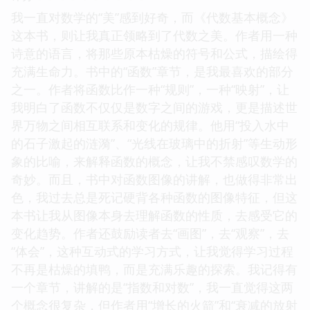
我一直对数学的“美”感到好奇，而《代数基本概念》
这本书，则让我真正领略到了代数之美。作者用一种
诗意的语言，将那些原本枯燥的符号和公式，描绘得
充满生命力。书中的“函数”章节，是我最喜欢的部分
之一。作者将函数比作一种“规则”，一种“映射”，让
我明白了函数不仅仅是数字之间的游戏，更是描述世
界万物之间相互联系和变化的规律。他用“投入水中
的石子激起的涟漪”、“光线在玻璃中的折射”等生动形
象的比喻，来解释函数的概念，让我不禁感叹数学的
奇妙。而且，书中对函数图像的讲解，也做得非常出
色，我过去总是死记硬背各种函数的图像特征，但这
本书让我从图像本身去理解函数的性质，去感受它的
变化趋势。作者还鼓励读者去“画图”，去“观察”，去
“体会”，这种互动式的学习方式，让我觉得学习过程
不再是枯燥的填鸭，而是充满乐趣的探索。我记得有
一个章节，讲解的是“指数和对数”，我一直觉得这两
个概念很复杂，但作者用“增长的火箭”和“衰减的放射