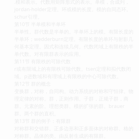
.模和表示。代数用矩阵形式的表示。单模，合成列，
jordan-holder定理。环或模的长度。模的自同态环。
schur引理。
第10节 半单模和半单环
半单性。群代数是半单的。半单环上的模。有限长度的
半单环；wedderburn定理。有限长度的单环与射影几
何基本定理。因式和连续几何。代数闭域上有限秩的半
单代数。对有限群表示的应用。
第11节 有限秩的可除代数
r或有限域上的有限秩可除代数。tsen定理和拟代数闭
域。p进数域和有理域上有限秩的中心可除代数。
第12节 群的概念
变换群，对称，自同构。动力系统的对称和守恒律。物
理定律的对称。群，正则作用。子群，正规子群，商
群。元素的阶。理想类群。模的扩张的群。brauer
群。两个群的直积。
第13节 群的例子：有限群
对称群和交错群。正多边形和正多面体的对称群。格的
对称群。晶体的类。由反射生成的有限群。