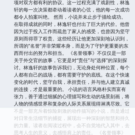
项对双方都有利的协议。这一过程充满了戏剧性，林逸
轩的每一次决策都牵动着读者的心弦，他的每一次成功
都令人拍案叫绝。 然而，小说并未止步于描绘成功。
在取得成就的同时，林逸轩也付出了巨大的代价。他曾
因为过于投入工作而疏忽了家人的感受，也曾因为坚守
原则而得罪了权贵。这些经历让他更加深刻地认识到，
所谓的“名誉”并非荣耀本身，而是为了守护更重要的东
西而付出的努力和担当。 《名誉领事》不仅仅是一部
关于外交官的故事，它更是对“责任”与“选择”的深刻探
讨。林逸轩的故事告诉我们，无论身处何种位置，每个
人都有自己的战场，都有需要守护的底线。在这个快速
变化的时代，坚守自我，承担责任，并与他人建立真诚
的连接，才是最重要的。 小说的语言风格朴实而富有
张力，善于通过细腻的心理描写和生动的场景刻画，将
人物的情感世界和复杂的人际关系展现得淋漓尽致。它
不是一部充斥着惊险刺激的动作描写的小说，而是通过
对日常生活细节的捕捉，展现出一种深刻的智慧和持久
的力量。读者在阅读过程中，会不自觉地代入其中，去
思考人生的意义，去感悟肩上的责任。 《名誉领事》