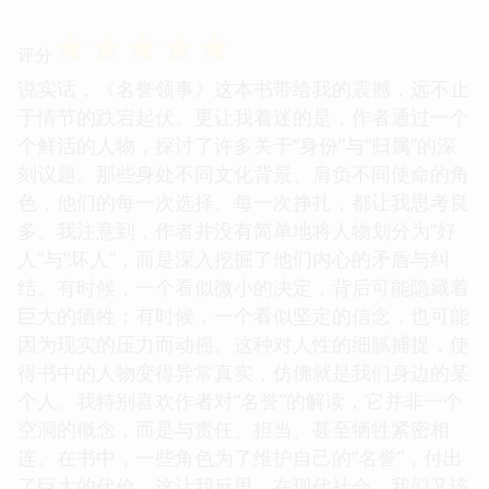
☆
☆
☆
☆
☆
评分
说实话，《名誉领事》这本书带给我的震撼，远不止
于情节的跌宕起伏。更让我着迷的是，作者通过一个
个鲜活的人物，探讨了许多关于“身份”与“归属”的深
刻议题。那些身处不同文化背景、肩负不同使命的角
色，他们的每一次选择、每一次挣扎，都让我思考良
多。我注意到，作者并没有简单地将人物划分为“好
人”与“坏人”，而是深入挖掘了他们内心的矛盾与纠
结。有时候，一个看似微小的决定，背后可能隐藏着
巨大的牺牲；有时候，一个看似坚定的信念，也可能
因为现实的压力而动摇。这种对人性的细腻捕捉，使
得书中的人物变得异常真实，仿佛就是我们身边的某
个人。我特别喜欢作者对“名誉”的解读，它并非一个
空洞的概念，而是与责任、担当、甚至牺牲紧密相
连。在书中，一些角色为了维护自己的“名誉”，付出
了巨大的代价，这让我反思，在现代社会，我们又该