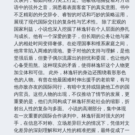
次谈判，都如同在刀尖上行走。他敏锐地捕捉着对方话
语中的弦外之音，洞悉着表面客套下的真实意图。书中
不乏精彩的外交辞令、睿智的对话和巧妙的策略运用，
展现了现代国际交往的复杂性与艺术性。 除了宏观的
国家利益，小说也深入挖掘了林逸轩在个人层面的挣扎
与成长。他有一个深爱的妻子，但长期的公务让他与家
人的相处时间变得奢侈。在处理国事和维系家庭之间，
他常常陷入两难的境地。妻子对他的支持与理解，是他
坚强后盾，但妻子偶尔流露出的担忧和委屈，也让他内
心备受煎熬。这种现实的矛盾，使得林逸轩这个人物更
加立体和可信。 此外，林逸轩的身边还围绕着形形色
色的人物。有曾在他最困难时伸出援手的老前辈，有与
他亦敌亦友的国际同行，有暗中支持或阻挠他工作的国
内官员。这些人物的出现，不仅推动了情节的发展，更
重要的是，他们共同构成了林逸轩所处社会的缩影，折
射出人性的复杂与多面。 小说的高潮部分，集中体现
在一次重要的国际合作谈判中。林逸轩面对强大的对
手，在信息不对称、立场差异巨大的情况下，凭借对文
化差异的深刻理解和对人性的精准把握，最终促成了一