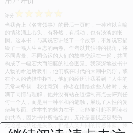
☆
☆
☆
☆
☆
评分
当我合上《名誉领事》的最后一页时，一种难以言喻
的情绪涌上心头，有释然，有感动，也有淡淡的怅
惘。这本书，与其说它讲述了一个故事，不如说它描
绘了一幅人生百态的画卷。作者以其独特的视角，将
不同背景、不同命运的人们的故事交织在一起，共同
构成了一幅宏大而细腻的社会图景。我深深地被书中
人物的命运所吸引，他们或在时代的大潮中沉浮，或
在个人的选择中挣扎，他们的经历让我看到了人生的
无常与坚韧。我注意到，作者在描绘这些人物时，充
满了同情与理解，他并没有站在道德制高点去评判任
何一个人，而是用一种平和的笔触，展现了人性的复
杂与多面。这本书的魅力在于，它能够引起不同读者
的共鸣，因为书中所描绘的，无论是喜悦还是悲伤，
无论是成功还是失败，都是人类共同的情感体验。我
尤其喜欢作者对“时间”的把握，他能够将不同时期的