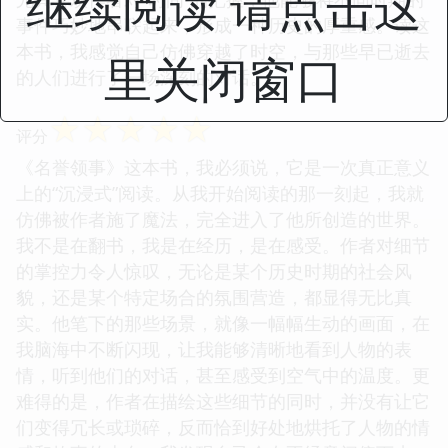
继续阅读 请点击这
事件巧妙地串联起来，形成一种历史的厚重感。读这
本书，我感觉自己仿佛穿越了时空，与那些早已逝去
里关闭窗口
的人们进行了一场深刻的对话。
☆
☆
☆
☆
☆
评分
《名誉领事》这本书，我必须说，它是一次真正意义
上的“沉浸式”阅读。从我开始阅读的那一刻起，我就
仿佛被作者施了魔法，完全进入了他所创造的世界。
我不是在翻书，我是在经历，是在感受。作者对细节
的掌控力令人惊叹，无论是某个历史时期的社会风
貌，还是某个特定场合的氛围营造，都显得无比真
实。他笔下的那些场景，就像一幅幅生动的画面，在
我脑海中不断闪现，让我能够清晰地看到人物的表
情，听到他们的对话，甚至感受到空气中的温度。更
难得的是，作者在描绘这些细节的同时，并没有让它
们变得冗长或琐碎，反而恰到好处地烘托了人物的情