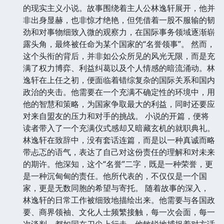
的现实主义小说。故事围绕着主人公林逸轩展开，他并
非出身显赫，也非惊才绝艳，但凭借着一股不服输的韧
劲和对事物细致入微的观察力，在国际事务领域逐渐崭
露头角，最终被任命为某个国家的“名誉领事”。 然而，
这个头衔的背后，并非如公众所见的风光无限，而是充
满了权力博弈、利益纠葛以及个人情感的暗流涌动。林
逸轩在上任之初，便面临着错综复杂的国际关系和国内
政治的夹击。他需要在一个充满不确定性的环境中，用
他的智慧和策略，为国家争取最大的利益，同时还要应
对来自盟友的压力和对手的挑战。 小说的开篇，便将
读者带入了一个充满仪式感却又暗藏玄机的就职典礼。
林逸轩在致辞中，没有套话连篇，而是以一种真诚而略
带忐忑的语气，表达了自己对这份责任的理解和对未来
的期许。他深知，这个“名誉”二字，既是一种荣誉，更
是一种沉甸甸的责任。他所代表的，不仅仅是一个国
家，更是无数同胞的希望与寄托。 随着故事的深入，
林逸轩的日常工作被细致地描绘出来。他需要与各国政
要、商界领袖、文化人士频繁接触，每一次会面，每一