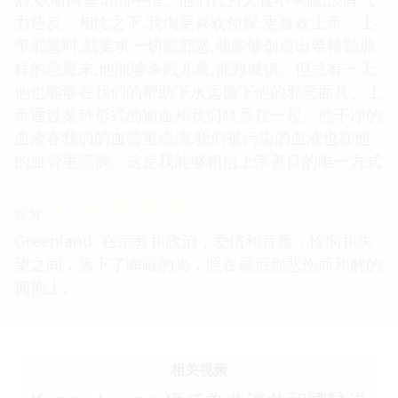
力造反。相比之下,我倒更喜欢侦探,更喜欢上帝。上
帝邪恶时,就要求一切都邪恶,他能够创造出希特勒那
样的恶魔来,他能够杀戮儿童,摧毁城镇。但总有一天,
他也能够在我们的帮助下永远撕下他的邪恶面具。上
帝通过某种形式的输血和我们联系在一起。他干净的
血液在我们的血管里流淌,我们被污染的血液也在他
的血管里流淌。这是我能够相信上帝善良的唯一方式
☆
☆
☆
☆
☆
评分
Greenland. 在宗教和政治，爱情和背叛，怜悯和失
望之间，落下了晦暗的光，照在最后那悲伤而和解的
拥抱上。
相关视频