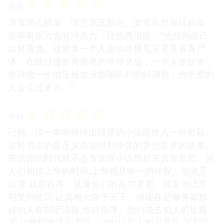
☆
☆
☆
☆
☆
评分
凌晨两点醒来，读完第五部分。文笔依然值得称道，
故事有张力也有冲击力，忧伤而浪漫。“他感到自己
如释重负。这就像一个人在临终候见室里等着看尸
体，在经过漫长而焦急的等待之后，一个人走过来，
告诉他一个他压根也没指望听到的好消息：他所爱的
人会活过来的。”
☆
☆
☆
☆
☆
评分
已购。读一本能够猜出结尾的小说能给人一种慰藉。
这种书讲的是正义总能得到伸张的梦想世界的故事。
有信仰的时代就不会有侦探小说想起来真有意思。当
人们相信上帝的时侯,上帝就是唯一的侦探。他就是
法律,就是秩序。就像你们的福尔摩斯。就是他让罪
犯受到惩罚,让真相大白于天下。但现在是像将军那
样的人在制定法律,维持秩序。他们电击犯人的生殖
器,砍断阿基诺的手指。他们让穷人食不果腹,没有气