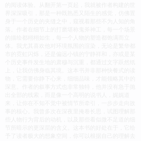
的阅读体验。从翻开第一页起，我就被作者构建的世
界深深吸引，那是一种既熟悉又陌生的感觉，仿佛置
身于一个历史的夹缝之中，窥视着那些不为人知的角
落。作者在细节上的打磨堪称鬼斧神工，每一个场景
的描绘都栩栩如生，每一个人物的塑造都饱满而立
体。我尤其喜欢他对环境氛围的渲染，无论是繁华都
市的霓虹闪烁，还是偏远小镇的宁静祥和，亦或是某
个历史事件发生地的肃穆与沉重，都通过文字跃然纸
上，让我仿佛身临其境。这本书并非那种快餐式的读
物，它需要你静下心来，细细品味，才能领略其中的
深意。作者的叙事方式也非常独特，他并没有急于抛
出全部的线索，而是像一个高明的说书人，娓娓道
来，让你在不知不觉中被情节所牵引，一步步走向故
事的核心。我曾多次在深夜里掩卷长思，试图理解那
些人物行为背后的动机，以及那些看似微不足道的细
节所暗示的更深层的含义。这本书的好处在于，它给
予了读者极大的想象空间，你可以根据自己的理解去