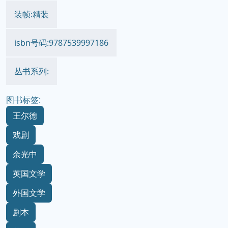
装帧:精装
isbn号码:9787539997186
丛书系列:
图书标签:
王尔德
戏剧
余光中
英国文学
外国文学
剧本