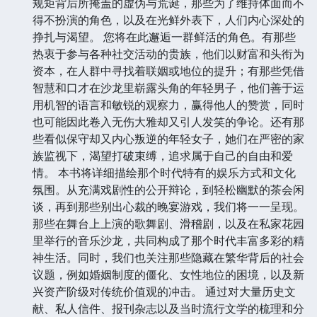
规矩背后所掩盖的虚伪与荒诞，那些为了维持体面而不
得不扮演的角色，以及在光鲜外表下，人们内心深处的
挣扎与渴望。 您将在此邂逅一群鲜活的角色。有那些
热衷于参与各种社交活动的贵族，他们以财富和头衔为
资本，在人群中寻找着联姻或地位的提升；有那些凭借
智慧和口才在沙龙里崭露头角的年轻男子，他们善于运
用机智的语言和敏锐的观察力，赢得他人的赞赏，同时
也可能因此卷入无伤大雅却又引人发笑的争论。还有那
些看似保守却又内心叛逆的年轻女子，她们在严密的家
族监视下，渴望打破束缚，追求属于自己的自由和爱
情。 本书将详细描绘那个时代特有的娱乐方式和文化
氛围。从充满戏剧性的公开辩论，到轻松幽默的茶会闲
谈，再到那些别出心裁的晚宴游戏，我们将一一呈现。
那些在舞台上上演的歌舞剧、滑稽剧，以及在私家花园
里举行的音乐沙龙，共同构成了那个时代丰富多彩的精
神生活。同时，我们也关注那些隐藏在繁华背后的社会
议题，例如婚姻制度的僵化、女性地位的困境，以及新
兴资产阶级对传统价值观的冲击。 通过对大量历史文
献、私人信件、报刊杂志以及当时流行文学的梳理和分