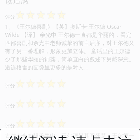
读后感
☆
☆
☆
☆
☆
评分
1、《王尔德喜剧》【英】奥斯卡·王尔德 Oscar
Wilde 【译】 余光中 王尔德一直都是华丽的，看完
四部喜剧和余光中老师诚挚的前言后序，对王尔德又
有了另一番理解，形象更加立体。 童话里的王尔德
少了那些华丽的词藻，简单直白的叙述下另藏深意。
道连格雷的画像里更多的是对人...
☆
☆
☆
☆
☆
评分
☆
☆
☆
☆
☆
评分
☆
☆
☆
☆
☆
评分
古往今来的段子手中，王尔德是其间翘楚。王尔德一