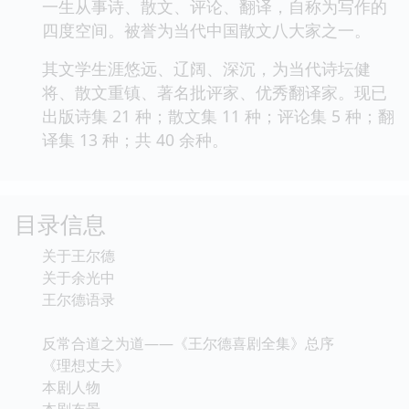
一生从事诗、散文、评论、翻译，自称为写作的
四度空间。被誉为当代中国散文八大家之一。
其文学生涯悠远、辽阔、深沉，为当代诗坛健
将、散文重镇、著名批评家、优秀翻译家。现已
出版诗集 21 种；散文集 11 种；评论集 5 种；翻
译集 13 种；共 40 余种。
目录信息
关于王尔德
关于余光中
王尔德语录
反常合道之为道——《王尔德喜剧全集》总序
《理想丈夫》
本剧人物
本剧布景