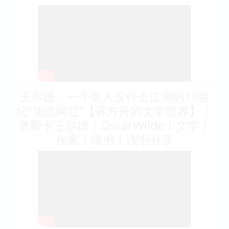
王尔德，一个靠人设行走江湖的19世
纪“顶流网红”【蒋方舟的文学世界】丨
奥斯卡王尔德丨OscarWilde丨文学丨
作家丨读书丨读书分享