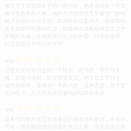
读过关于王尔德生平的一些介绍，他本身就是一个充
满传奇色彩的人物，他的生活经历也常常被他巧妙地
融入到他的作品之中。我期待在这套书中，能够看到
更多他那些经典的作品，能够再次体验那种在文字中
穿梭的乐趣，去感受他对生活的热爱，对美的追求，
以及他那无与伦比的才华。
☆
☆
☆
☆
☆
评分
芸芸众生共有的是同一个世界，善与恶、罪过与天
真，都难分难解，在尘世里走过。为了过太平日子，
就闭起眼睛，漠视另一半的人生，这种态度，等于甘
沦为瞎子，只为安然走过遍地的陷阱和悬崖
☆
☆
☆
☆
☆
评分
这本书对初次读王尔德喜剧的读者很不要好，余光中
对每一部的翻译感想都放在作品之前，没见过这么厚