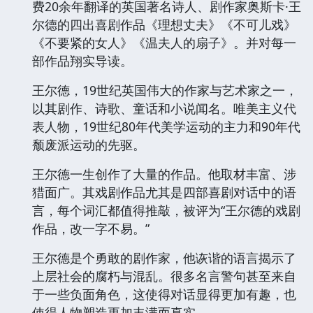
费20余年翻译的英国著名诗人、剧作家奥斯卡·王
尔德的四出喜剧作品《理想丈夫》《不可儿戏》
《不要紧的女人》《温夫人的扇子》。并对每一
部作品翔实导读。
王尔德，19世纪英国伟大的作家与艺术家之一，
以其剧作、诗歌、童话和小说闻名。唯美主义代
表人物，19世纪80年代美学运动的主力和90年代
颓废派运动的先驱。
王尔德一生创作了大量的作品。他取材丰富、涉
猎面广。其戏剧作品尤其是四部喜剧对话中的语
言，每个词汇都值得推敲，被评为“王尔德的戏剧
作品，改一字不易。”
王尔德是个勇敢的剧作家，他诙谐的语言揭示了
上层社会的腐朽与混乱。很多名言警句甚至来自
于一些负面角色，这使得对话显得更加有趣，也
使得人物塑造更加丰满而真实。