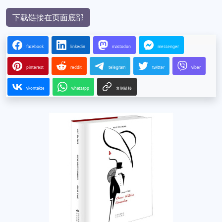
下载链接在页面底部
facebook
linkedin
mastodon
messenger
pinterest
reddit
telegram
twitter
viber
vkontakte
whatsapp
复制链接