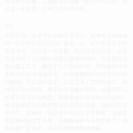
满诗意的想象，去领略他那独树一帜的写作风格，相
信这一定会是一次难忘的阅读旅程。
☆
☆
☆
☆
☆
评分
不得不说，这套书的选材非常用心，能够将王尔德这
样一位文学巨匠的作品汇集在一起，对于热爱文学的
读者来说，无疑是一场盛宴。我尤其欣赏的是，这套
书在保留了王尔德作品原汁原味的同时，又在现代化
的出版工艺下，赋予了它们新的生命。我喜欢那种书
本散发出的淡淡油墨香，也喜欢翻阅时纸张带来的独
特触感。王尔德的文字，总是充满了智慧的光芒，他
对于人性的洞察，对于社会现象的讽刺，都显得那么
的犀利而又不失幽默。我曾多次在阅读他的作品时，
被他那精妙的比喻和夸张的论调所折服。我期待在这
套书中，能够再一次沉浸在他的文字世界里，去感受
他那独特的文学风格，去领略他那非凡的想象力，我
相信这一定会是一次非常愉快的阅读体验。