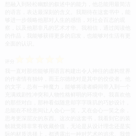
想融入到轻松幽默的叙述中的能力，他总能用最简洁
的语言，表达最深刻的含义。我期待在这套书中，能
够进一步领略他那对人生的感悟，对社会百态的观
察，以及他那非凡的艺术才华。我相信，通过阅读他
的作品，我能够获得更多的启发，也能够对生活有更
全面的认识。
☆
☆
☆
☆
☆
评分
我一直对那些能够用语言构建出令人神往的虚构世界
的作者情有独钟，而王尔德绝对是其中的佼佼者。他
的文字，总有一种魔力，能够将读者瞬间带入到一个
充满戏剧性冲突和人物性格鲜明的环境中。我喜欢他
的那些对白，那种看似随意却字字珠玑的巧妙设计，
总能在不经意间让人会心一笑，又在会心一笑之余，
思考更深层次的东西。这次的这套书，我看到它的装
帧就觉得非常有收藏价值，无论是从设计理念还是实
际的材质选择上，都透露出一种对艺术的追求。我曾