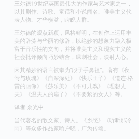
王尔德19世纪英国最伟大的作家与艺术家之一，
以其剧作、诗歌、童话和小说闻名。唯美主义代
表人物。才华横溢，睥睨人群。
王尔德的观点新颖，风格鲜明，在创作上运用丰
美的辞藻与华丽的修辞，以绝妙的想象力融入极
富于音乐性的文句，并将唯美主义和现实主义的
社会批评倾向巧妙结合，讽刺社会，映射人心。
因其精妙的语言被奉为“段子手鼻祖”。著有《夜
莺与玫瑰》《自深深处》《快乐王子》《道连·格
雷的画像》《莎乐美》《不可儿戏》《理想丈
夫》《温夫人的扇子》《不要紧的女人》等。
译者 余光中
当代著名的散文家、诗人。《乡愁》《听听那冷
雨》等众多作品家喻户晓，广为传颂。