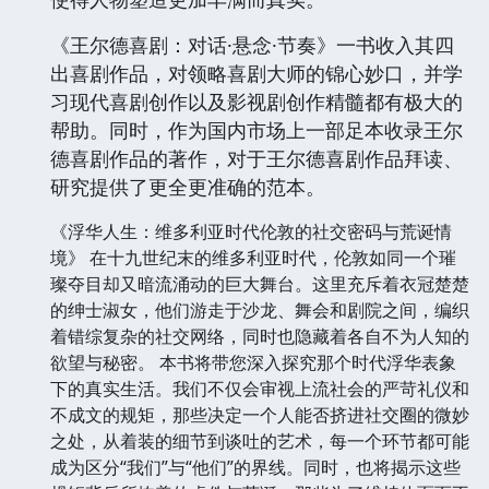
《王尔德喜剧：对话·悬念·节奏》一书收入其四
出喜剧作品，对领略喜剧大师的锦心妙口，并学
习现代喜剧创作以及影视剧创作精髓都有极大的
帮助。同时，作为国内市场上一部足本收录王尔
德喜剧作品的著作，对于王尔德喜剧作品拜读、
研究提供了更全更准确的范本。
《浮华人生：维多利亚时代伦敦的社交密码与荒诞情
境》 在十九世纪末的维多利亚时代，伦敦如同一个璀
璨夺目却又暗流涌动的巨大舞台。这里充斥着衣冠楚楚
的绅士淑女，他们游走于沙龙、舞会和剧院之间，编织
着错综复杂的社交网络，同时也隐藏着各自不为人知的
欲望与秘密。 本书将带您深入探究那个时代浮华表象
下的真实生活。我们不仅会审视上流社会的严苛礼仪和
不成文的规矩，那些决定一个人能否挤进社交圈的微妙
之处，从着装的细节到谈吐的艺术，每一个环节都可能
成为区分“我们”与“他们”的界线。同时，也将揭示这些