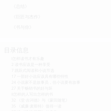
《总结》
《巨匠与杰作》
《书与你》
目录信息
Ⅰ怎样读书才有乐趣
2 读书应该是一种享受
7 跳跃式阅读和小说节选
17 一部好小说应该具有哪些特性
24 小说家不是故事员，但小说要有故事
27 关于畅销书的好与坏
Ⅱ怎样的人写出怎样的书
32 《堂·吉诃德》与《蒙田随笔》
35 《威廉·麦斯特》值得一读