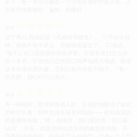
析下，每一本背后都是一个活色生香的作家人生，正
是那些性格缺陷、偏执、好赌好...
☆
☆
☆
☆
☆
评分
这个周六,我读的是《毛姆读书随笔》。 不出十分
钟，我就不得不承认，我被彻底迷住了。 他说，
“每个人自己就是最好的批评家。不管学者们怎么评
价一本书，不管他们怎样异口同声地竭力颂扬，除非
这本书使你感兴趣，否则它就与你毫不相干。”“有一
些东西，我们对它们表示...
☆
☆
☆
☆
☆
评分
有一种锐利，是亲和而感人的，它微妙地取消了彼此
的时空距离，同时无须去冒某种风险——你知道我说
的是哪种风险，“呃，我懂你，我们是同类，我们很
认同”，等等，就是这种自说自话的尴尬和风险。不
需要冒这种风险。但你在无人处独坐，或者一个人默