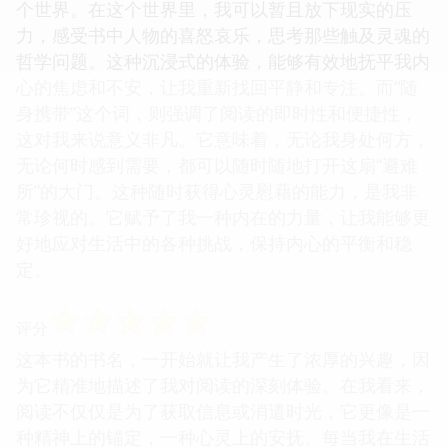
个世界。在这个世界里，我可以暂且放下现实的压
力，感受书中人物的喜怒哀乐，思考那些触及灵魂的
哲学问题。这种沉浸式的体验，能够有效地抚平我内
心的焦虑和不安，让我重新找回平静和专注。而“随
身携带”这个词，则强调了阅读的即时性和便捷性，
这对我来说意义非凡。它意味着，无论我身处何方，
无论何时感到需要，都可以随时随地打开这扇“避难
所”的大门。这种随时获得心灵慰藉的能力，是我非
常珍视的。它赋予了我一种内在的力量，让我能够更
好地应对生活中的各种挑战，保持内心的平衡和稳
定。
☆
☆
☆
☆
☆
评分
这本书的书名，一开始就让我产生了浓厚的兴趣，因
为它精准地描述了我对阅读的深刻体验。在我看来，
阅读不仅仅是为了获取信息或消遣时光，它更像是一
种精神上的锚定，一种心灵上的安抚。每当我在生活