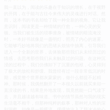
我一直以为，阅读的乐趣在于知识的增长，在于视野
的开阔，在于能与古往今来伟大的灵魂进行对话。然
而，这本书的书名却给了我一种全新的视角。它让我
意识到，阅读更是一种情绪的疗愈，一种心灵的安
顿。当我们被生活的琐事缠身，被情绪的暗流淹没
时，一本好书就像是一盏明灯，照亮了内心的迷雾。
它能够巧妙地将我们的思绪从烦恼中抽离，引导我们
进入一个全新的世界，去体验那些我们从未经历过的
情感，去思考那些我们从未触及过的问题。在这种沉
浸的过程中，我们仿佛卸下了沉重的包袱，心灵得到
了极大的放松和舒缓。我曾经有过一段非常低沉的时
期，感觉整个世界都灰蒙蒙的，做什么都提不起精
神。那时候，我偶然翻开了一本很久以前就买来却一
直没读的书，结果意外地发现，我竟然能一口气读下
去，并且越读越有味道。书中的情节虽然与我的现实
生活毫不相干，但那种纯粹的叙事，那种对人性的深
刻洞察，却像是一股暖流，缓缓地注入了我冰冷的心