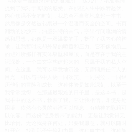
“阅读是一座随身携带的避难所”，这几个字精准地捕
捉到了我对于阅读的感受。在那些人生中跌宕起伏、
内心焦躁不安的时刻，我总会不自觉地拿起一本书，
然后像是突然被包裹进一个温暖而安全的空间。书页
翻动的沙沙声，油墨独特的香气，字里行间流淌的情
感和思想，都像是一双温柔的手，抚平了我内心的褶
皱，让我暂时忘却外界的喧嚣和压力。它不像物质上
的避难所那样有实体墙壁和屋顶，而是存在于我的意
识深处，一个由文字构建起来的、只属于我的私人空
间。在这里，我可以肆意地沉浸，无需顾忌任何人的
目光，可以与书中人物一同欢笑、一同哭泣，一同经
历他们的冒险和成长。这种体验是如此深刻，以至于
我常常觉得，在那些最艰难的日子里，是这本书，是
我手中的这本书，救赎了我。它让我相信，即使身处
困境，依然有心灵的港湾可以栖息，有精神的慰藉可
以依靠。而这份“随身携带”的能力，更是让我觉得无
比珍贵。无论我身在何处，只要我愿意，就可以随时
打开它，找到那份宁静和力量。这种自主性，这种随