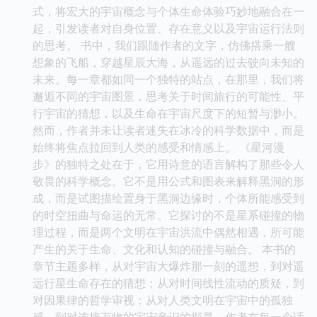
式，将宏大的宇宙概念与个体生命体验巧妙地融合在一
起，引发读者对自身位置、存在意义以及宇宙运行法则
的思考。 书中，我们跟随作者的文字，仿佛搭乘一艘
想象的飞船，穿越星辰大海，从遥远的过去驶向未知的
未来。每一章都如同一个独特的站点，在那里，我们将
邂逅不同的宇宙图景，思考关于时间旅行的可能性、平
行宇宙的猜想，以及生命在宇宙尺度下的短暂与渺小。
然而，作者并未让读者迷失在冰冷的科学数据中，而是
始终将焦点拉回到人类的感受和情感上。 《星河漫
步》的独特之处在于，它用诗意的语言解构了那些令人
敬畏的科学概念。它不是用公式和图表来解释黑洞的形
成，而是试图描绘置身于黑洞边缘时，个体所能感受到
的时空扭曲与命运的无常。它探讨的不是星系碰撞的物
理过程，而是两个文明在宇宙洪流中偶然相遇，所可能
产生的关于生命、文化和认知的碰撞与融合。 本书的
章节主题多样，从对宇宙大爆炸那一刻的遥想，到对遥
远行星生命存在的猜想；从对时间线性流动的质疑，到
对因果律的哲学审视；从对人类文明在宇宙中的孤独
感，到对连接万物的宇宙意识的探寻。作者在每一个话