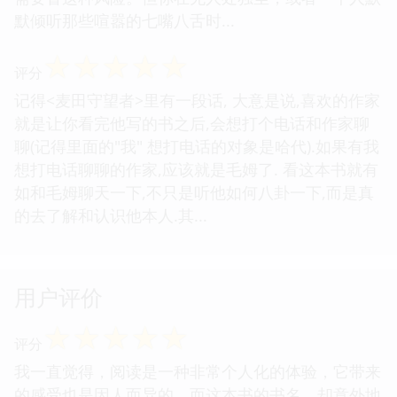
默倾听那些喧嚣的七嘴八舌时...
☆
☆
☆
☆
☆
评分
记得<麦田守望者>里有一段话, 大意是说,喜欢的作家
就是让你看完他写的书之后,会想打个电话和作家聊
聊(记得里面的"我" 想打电话的对象是哈代).如果有我
想打电话聊聊的作家,应该就是毛姆了. 看这本书就有
如和毛姆聊天一下,不只是听他如何八卦一下,而是真
的去了解和认识他本人.其...
用户评价
☆
☆
☆
☆
☆
评分
我一直觉得，阅读是一种非常个人化的体验，它带来
的感受也是因人而异的。而这本书的书名，却意外地