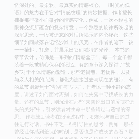
忆深处的、最柔软、最真实的情感核心。 《时光的低
语》的魅力在于它对“情感纹理”的精妙把握。作者擅长
捕捉那些微小而微妙的情感变化，例如，一次不经意的
眼神交流所蕴含的复杂情意，一个熟悉的旋律所唤起的
深沉思念，一段被遗忘的对话所揭示的内心秘密。这些
细节如同散落在记忆沙滩上的贝壳，在作者的笔下，被
一一拾起，打磨，并展示出它们独特的光泽。 本书的
章节设计，仿佛是一系列的“情感盒子”，每一个盒子都
装着一段被精心保存的记忆。有的章节深入探讨了“故
乡”对于个体情感的塑造，那些老街巷、老物件，以及
与亲人相关的点滴，都化为连接过去与现在的纽带。有
的章节则聚焦于“告别”与“失去”，作者以一种平静的态
度，讲述了如何面对离别，如何在失落中寻找成长的力
量。还有的章节，则沉浸在那些“未曾说出口的爱”或“遗
失的美好”中，引发读者对生命中那些错过与遗憾的深
思。 作者鼓励读者在阅读过程中，积极地与自己的过
往进行对话。书中不乏一些引导性的思考，例如，那些
曾经让你感到羞愧的时刻，是否也是你成长的基石？那
些让你心痛的离别，是否也教会了你珍惜？《时光的低