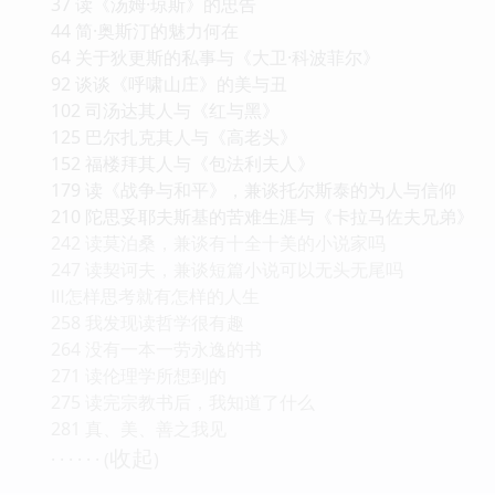
37 读《汤姆·琼斯》的忠告
44 简·奥斯汀的魅力何在
64 关于狄更斯的私事与《大卫·科波菲尔》
92 谈谈《呼啸山庄》的美与丑
102 司汤达其人与《红与黑》
125 巴尔扎克其人与《高老头》
152 福楼拜其人与《包法利夫人》
179 读《战争与和平》，兼谈托尔斯泰的为人与信仰
210 陀思妥耶夫斯基的苦难生涯与《卡拉马佐夫兄弟》
242 读莫泊桑，兼谈有十全十美的小说家吗
247 读契诃夫，兼谈短篇小说可以无头无尾吗
Ⅲ怎样思考就有怎样的人生
258 我发现读哲学很有趣
264 没有一本一劳永逸的书
271 读伦理学所想到的
275 读完宗教书后，我知道了什么
281 真、美、善之我见
收起
· · · · · · (
)