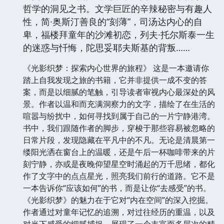
哲学的洞见之书。文学巨匠的辛辣秘密与有趣人
性，简·奥斯汀善良的“刻薄”，司汤达内心的自
卑，福楼拜童年的沙滩初恋，列夫·托尔斯泰一生
的迷惑与忏悔，陀思妥耶夫斯基的背叛……
《光影织梦：探索内心世界的旅程》 这是一本邀请你
踏上自我发现之旅的书籍，它并非提供一成不变的答
案，而是以细腻的笔触，引导读者审视内心最深处的风
景。作者以温和而充满洞察力的文字，描绘了在生活的
喧嚣与纷扰中，如何寻找到属于自己的一片宁静港湾。
书中，我们跟随作者的脚步，穿梭于那些容易被忽略的
日常片段，发现隐藏在平凡中的不凡。无论是清晨第一
缕阳光洒在窗台上的温暖，还是午后一杯咖啡带来的片
刻宁静，亦或是夜晚仰望星空时涌起的万千思绪，都化
作了文字中的点点星光，照亮我们前行的道路。它不是
一本告诉你“应该如何”的书，而是让你“去感受”的书。
《光影织梦》的魅力在于它对“内在空间”的深入挖掘。
作者通过对童年记忆的追溯，对过往经历的重温，以及
对当下感受的细腻捕捉，展现了一个丰富而多层次的精