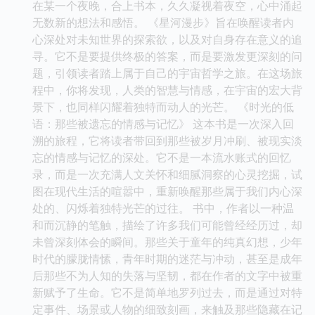
在某一个夜晚，合上书本，久久凝视着夜空，心中涌起
无数新的想法和感悟。 《星河漫步》旨在唤醒读者内
心深处对未知世界的探索欲，以及对自身存在意义的追
寻。它不是要提供终极的答案，而是要激发更深刻的问
题，引领读者踏上属于自己的宇宙哲学之旅。在这场旅
程中，你将发现，人类的智慧与情感，在宇宙的宏大背
景下，也同样闪耀着独特而动人的光芒。 《时光的低
语：那些被遗忘的情感与记忆》 这本书是一次深入回
溯的旅程，它将读者带回到那些被岁月冲刷、被现实淡
忘的情感与记忆的深处。它不是一本流水账式的回忆
录，而是一次充满人文关怀和细腻洞察的心灵挖掘，试
图在现代生活的喧嚣中，重新唤醒那些属于我们内心深
处的、闪烁着独特光芒的过往。 书中，作者以一种温
和而沉静的笔触，描绘了许多我们可能曾经经历过，却
未曾深刻体会的瞬间。那些关于童年的纯真幻想，少年
时代的朦胧情愫，青年时期的迷茫与冲动，甚至是成年
后那些不为人知的失落与坚韧，都在作者的文字中被重
新赋予了生命。它不是简单地罗列过去，而是通过对特
定事件、场景或人物的细致刻画，来触及那些隐藏在记