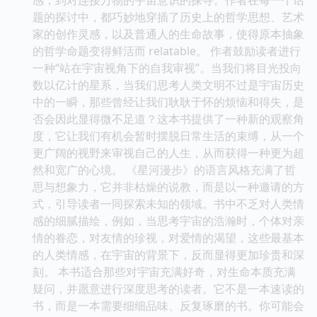
题的探讨中，都巧妙地穿插了历史上的哲学思想、艺术
家的创作灵感，以及普通人的生命故事，使得原本抽象
的哲学命题变得鲜活而 relatable。 作者鼓励读者进行
一种“站在宇宙视角下的自我审视”。当我们将目光投向
数以亿计的星系，当我们思考人类文明不过是宇宙历史
中的一瞬，那些曾经让我们耿耿于怀的烦恼和得失，是
否会因此显得微不足道？这本书提供了一种新的观察角
度，它让我们有机会暂时摆脱日常生活的束缚，从一个
更广阔的视野来审视自己的人生，从而获得一种更为超
然和宽广的心境。 《星河漫步》的语言风格充满了哲
思与想象力，它并非枯燥的说教，而是以一种邀请的方
式，引导读者一同探索未知的领域。书中不乏对人类情
感的细腻描绘，例如，当思考宇宙的浩瀚时，个体对亲
情的眷恋，对友情的珍视，对爱情的渴望，这些最基本
的人类情感，在宇宙的背景下，反而显得更加珍贵和深
刻。 本书适合那些对宇宙充满好奇，对生命本质充满
疑问，并愿意进行深度思考的读者。它不是一本速读的
书，而是一本需要细细品味、反复琢磨的书。你可能会