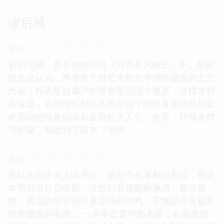
读后感
☆
☆
☆
☆
☆
评分
初识毛姆，是在他的小说《月亮和六便士》中。那时
我总是认为，作者是个对艺术和文学领悟极深的文艺
大叔，外表最好威严中带有那么点小颓废，这样才别
有味道，否则他也创造不出在这个时代看来仍然是如
此震动的代表自由和反抗的主人公。在后，拜朋友赠
书所赐，我读到了这本《毛姆...
☆
☆
☆
☆
☆
评分
原以为由于本人读书少，那些个名著都没看过，看这
本书会没什么收获。没想到看得酣畅淋漓，趣味盎
然，最后的哲学部分更是强烈共鸣。不愧是价值观和
我很接近的毛姆。 一本本古董样的名著，在毛姆剖