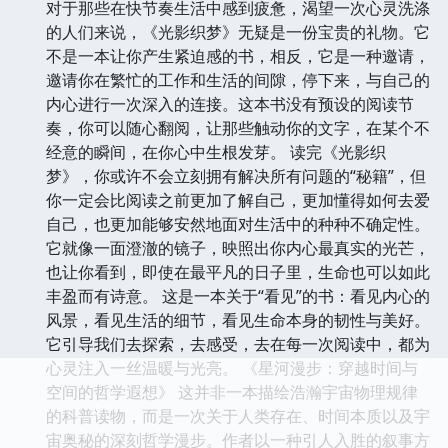
对于那些在快节奏生活中感到疲惫，渴望一次心灵洗涤
的人们来说，《光影织梦》无疑是一份宝贵的礼物。它
不是一本让你产生紧迫感的书，相反，它是一种邀请，
邀请你在繁忙的工作和生活的间隙，停下来，与自己的
内心进行一次深入的连接。这本书没有预设的阅读节
奏，你可以随心翻阅，让那些触动你的文字，在某个不
经意的瞬间，在你心中生根发芽。 读完《光影织
梦》，你或许不会立刻拥有解决所有问题的“秘籍”，但
你一定会比阅读之前更加了解自己，更加懂得如何去爱
自己，也更加能够安然地面对生活中的种种不确定性。
它就像一面澄澈的镜子，映照出你内心最真实的光芒，
也让你看到，即使在最平凡的日子里，生命也可以如此
丰盈而有诗意。 这是一本关于“看见”的书：看见内心的
风景，看见生活的细节，看见生命本身的韧性与美好。
它引导我们去探索，去感受，去在每一次阅读中，都为
心灵注入一丝温暖与光亮。 《星河漫步：穿越时间与
空间的哲学遐想》 这并非一本描绘浩瀚宇宙物理规律
的科普读物，而是一次关于人类存在、时间本质以及宇
宙奥秘的深刻哲学漫步。作者以一种引人入胜的叙事方