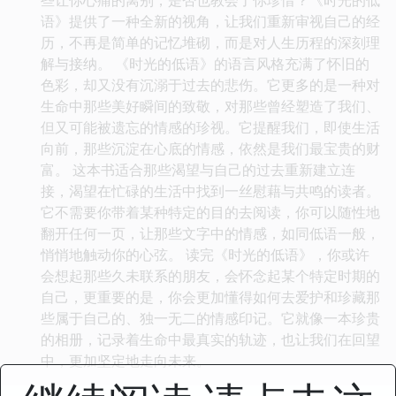
语》提供了一种全新的视角，让我们重新审视自己的经
历，不再是简单的记忆堆砌，而是对人生历程的深刻理
解与接纳。 《时光的低语》的语言风格充满了怀旧的
色彩，却又没有沉溺于过去的悲伤。它更多的是一种对
生命中那些美好瞬间的致敬，对那些曾经塑造了我们、
但又可能被遗忘的情感的珍视。它提醒我们，即使生活
向前，那些沉淀在心底的情感，依然是我们最宝贵的财
富。 这本书适合那些渴望与自己的过去重新建立连
接，渴望在忙碌的生活中找到一丝慰藉与共鸣的读者。
它不需要你带着某种特定的目的去阅读，你可以随性地
翻开任何一页，让那些文字中的情感，如同低语一般，
悄悄地触动你的心弦。 读完《时光的低语》，你或许
会想起那些久未联系的朋友，会怀念起某个特定时期的
自己，更重要的是，你会更加懂得如何去爱护和珍藏那
些属于自己的、独一无二的情感印记。它就像一本珍贵
的相册，记录着生命中最真实的轨迹，也让我们在回望
中，更加坚定地走向未来。