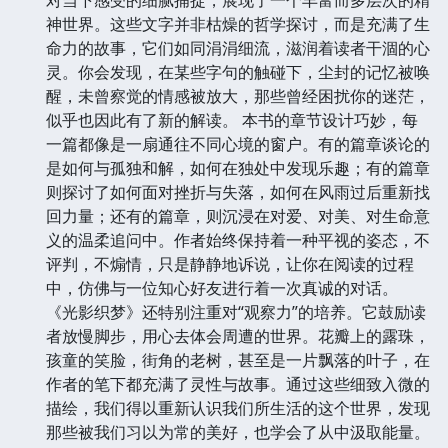
神世界。这些文字并非枯燥的哲学探讨，而是充满了生
命力的故事，它们如同涓涓细流，滋润着读者干涸的心
灵。你会发现，在某些字句的触碰下，尘封的记忆被唤
醒，未曾察觉的情感被放大，那些曾经困扰你的迷茫，
似乎也因此有了新的解读。 本书的章节设计巧妙，每
一篇都像是一扇通往不同心境的窗户。有的篇章谈论的
是如何与孤独和解，如何在独处中发现乐趣；有的篇章
则探讨了如何面对挫折与失落，如何在风雨过后重新找
回力量；还有的篇章，则沉浸在对爱、对美、对生命意
义的温柔追问中。作者始终保持着一种平视的姿态，不
评判，不煽情，只是静静地诉说，让你在阅读的过程
中，仿佛与一位知心好友进行着一次真诚的对话。
《光影织梦》还特别注重对“观察力”的培养。它鼓励读
者放慢脚步，用心去体会周遭的世界。花瓣上的露珠，
孩童的笑脸，街角的老树，甚至是一片飘落的叶子，在
作者的笔下都充满了灵性与故事。通过这些细致入微的
描绘，我们得以重新认识我们所生活的这个世界，发现
那些被我们习以为常的美好，也学会了从中汲取能量。