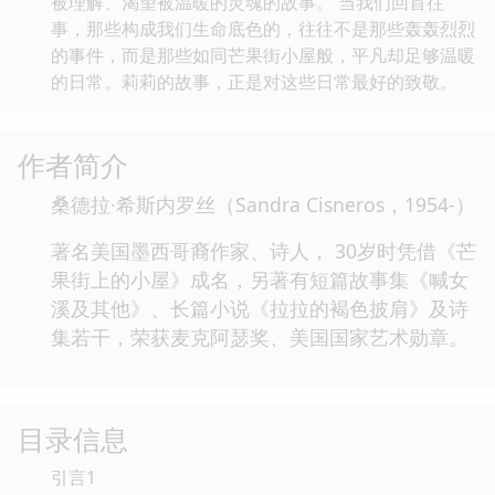
被理解、渴望被温暖的灵魂的故事。 当我们回首往
事，那些构成我们生命底色的，往往不是那些轰轰烈烈
的事件，而是那些如同芒果街小屋般，平凡却足够温暖
的日常。莉莉的故事，正是对这些日常最好的致敬。
作者简介
桑德拉·希斯内罗丝（Sandra Cisneros，1954-）
著名美国墨西哥裔作家、诗人， 30岁时凭借《芒
果街上的小屋》成名，另著有短篇故事集《喊女
溪及其他》、长篇小说《拉拉的褐色披肩》及诗
集若干，荣获麦克阿瑟奖、美国国家艺术勋章。
目录信息
引言1