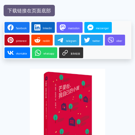
下载链接在页面底部
facebook
linkedin
mastodon
messenger
pinterest
reddit
telegram
twitter
viber
vkontakte
whatsapp
复制链接