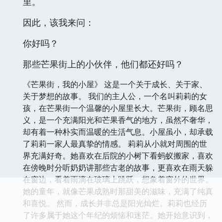
里。
因此，该我来问：
你好吗？
那些芒果街上的小伙伴，他们都还好吗？
《芒果街，我的小屋》 这是一个关于成长、关于家、
关于梦想的故事。 我们的主人公，一个名叫莉莉的女
孩，在芒果街一个温馨的小屋里长大。芒果街，顾名思
义，是一个充满阳光和芒果香气的地方，虽然不奢华，
却有着一种朴实而温暖的生活气息。小屋虽小，却承载
了莉莉一家人最真挚的情感。 莉莉从小就对周围的世
界充满好奇。她喜欢在后院的小树下看蚂蚁搬家，喜欢
在傍晚时分听奶奶讲那些古老的故事，更喜欢在雨天躲
在窗边，看着雨滴在玻璃上跳跃，想象着窗外的世界。
她的童年，就像芒果成熟时那甜美的滋味，充满了纯真
和喜悦。 然而，成长并非总是阳光灿烂。莉莉也经历
了许多属于她这个年纪的烦恼和迷茫。她开始意识到，