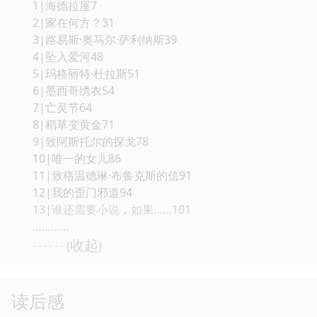
1|海德拉屋7
2|家在何方？31
3|路易斯·奥马尔·萨利纳斯39
4|坠入爱河48
5|玛格丽特·杜拉斯51
6|墨西哥绣衣54
7|亡灵节64
8|稻草变黄金71
9|致阿斯托尔的探戈78
10|唯一的女儿86
11|致格温德琳·布鲁克斯的信91
12|我的歪门邪道94
13|谁还需要小说，如果……101
…………
收起
· · · · · · (
)
读后感