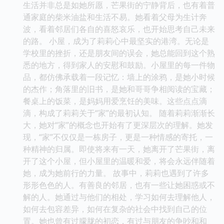
生活并非总是如她所愿，芒果街的宁静背后，也有着普
通家庭的柴米油盐和生活不易。她看着父母为生计奔
波，看着邻居们各自的喜怒哀乐，也开始思考自己未来
的路。 小屋，成为了莉莉心中最坚实的港湾。无论是
学校里的挫折，还是朋友间的误会，她总能回到这个熟
悉的地方，得到家人的安慰和鼓励。小屋里的每一件物
品，都仿佛承载着一段记忆：墙上的涂鸦，是她小时候
的杰作；角落里的旧书，是她和哥哥争相阅读的宝藏；
餐桌上的饭菜，是妈妈用爱烹饪的美味。这些点点滴
滴，构成了莉莉关于“家”的最初认知。 随着莉莉渐渐长
大，她对“家”的概念也开始有了更深层次的理解。她发
现，“家”不仅仅是一栋房子，更是一种情感的寄托，一
种精神的归属。即使将来有一天，她离开了芒果街，离
开了这个小屋，但小屋里的温暖和爱，将会永远伴随着
她，成为她前行的力量。 故事中，莉莉也遇到了许多
形形色色的人。有善良的邻居，也有一些让她困惑或不
解的人。她通过与他们的相处，学习如何去理解他人，
如何去包容差异，如何在复杂的社会中找到自己的位
置。她也曾有过朦胧的初恋，有过与朋友的争吵和和