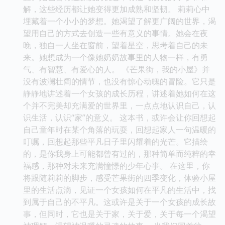
解，这些经历都让她变得更加成熟和坚韧。 莉莉心中
埋藏着一个小小的梦想。她渴望了解更广阔的世界，渴
望用自己的方式去创造一些有意义的事情。她会在夜
晚，独自一人坐在窗前，望着星空，思考着自己的未
来。她想成为一个像她奶奶故事里的人物一样，有勇
气、有智慧、有爱心的人。 《芒果街，我的小屋》并
没有波澜壮阔的情节，也没有惊心动魄的冒险。它只是
静静地讲述着一个女孩的成长历程，讲述着她如何在这
个并不完美却充满爱的世界里，一点点地认识自己，认
识生活，认识“家”的意义。 这本书，或许会让你回想起
自己童年时在某个角落的玩耍，回想起家人一句温暖的
叮嘱，回想起那些平凡日子里闪耀着的光芒。它描绘
的，是你我身上可能都曾有过的，那种简单而纯粹的幸
福感，那种对未来充满憧憬的少年心事。 在这里，你
将跟随莉莉的脚步，感受芒果街的四季变化，体验小屋
里的生活点滴，见证一个女孩如何在平凡的生活中，找
到属于自己的不平凡。这或许是关于一个女孩的成长故
事，但同时，它也是关于家，关于爱，关于每一个渴望