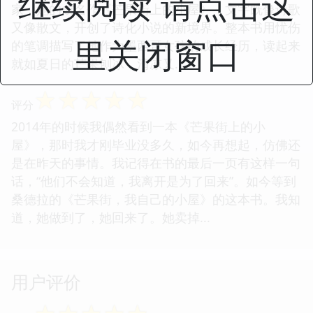
继续阅读 请点击这
家，她的成名作《芒果街上的小屋》，文字既像诗歌
又像散文，开创了诗化小说的新境界。整本书用忧伤
里关闭窗口
的笔调描写了她作为墨西哥女孩的成长经历，读起来
就如夏日的芒果刨冰，清凉又...
☆
☆
☆
☆
☆
评分
2014年的时候我偶然看到一本《芒果街上的小
屋》，那时我才刚毕业没多久，如今再想起，仿佛还
是在昨天的事情。我记得在书的最后一页有这样一句
话，“他们不会知道，我离开是为了回来”。如今等到
桑德拉的《芒果街，我自己的小屋》的这本书。我知
道，她做到了，她回来了。她卖掉...
用户评价