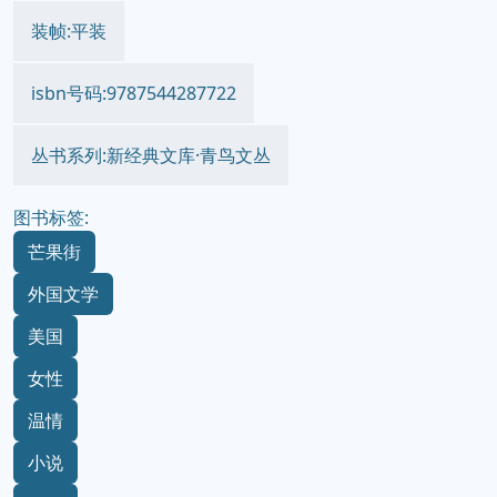
装帧:平装
isbn号码:9787544287722
丛书系列:新经典文库·青鸟文丛
图书标签:
芒果街
外国文学
美国
女性
温情
小说