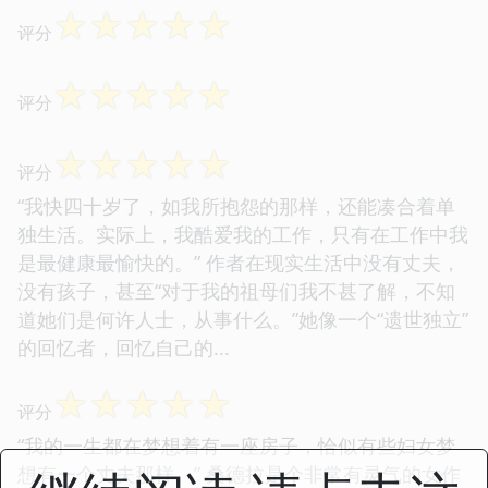
☆
☆
☆
☆
☆
评分
☆
☆
☆
☆
☆
评分
☆
☆
☆
☆
☆
评分
“我快四十岁了，如我所抱怨的那样，还能凑合着单
独生活。实际上，我酷爱我的工作，只有在工作中我
是最健康最愉快的。” 作者在现实生活中没有丈夫，
没有孩子，甚至“对于我的祖母们我不甚了解，不知
道她们是何许人士，从事什么。”她像一个“遗世独立”
的回忆者，回忆自己的...
☆
☆
☆
☆
☆
评分
“我的一生都在梦想着有一座房子，恰似有些妇女梦
想有一个丈夫那样。” 桑德拉是个非常有灵气的女作