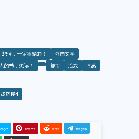
想读，一定很精彩！
外国文学
人的书，想读！
都市
治愈
情感
下载链接4
senger
pinterest
reddit
telegram