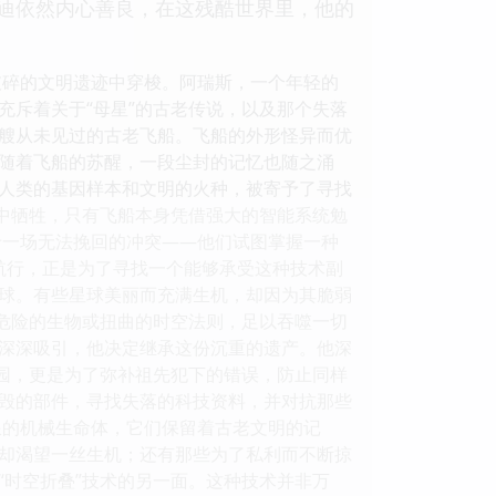
迪依然内心善良，在这残酷世界里，他的
破碎的文明遗迹中穿梭。阿瑞斯，一个年轻的
充斥着关于“母星”的古老传说，以及那个失落
一艘从未见过的古老飞船。飞船的外形怪异而优
随着飞船的苏醒，一段尘封的记忆也随之涌
分人类的基因样本和文明的火种，被寄予了寻找
乱中牺牲，只有飞船本身凭借强大的智能系统勉
于一场无法挽回的冲突——他们试图掌握一种
的航行，正是为了寻找一个能够承受这种技术副
星球。有些星球美丽而充满生机，却因为其脆弱
着危险的生物或扭曲的时空法则，足以吞噬一切
命深深吸引，他决定继承这份沉重的遗产。他深
家园，更是为了弥补祖先犯下的错误，防止同样
损毁的部件，寻找失落的科技资料，并对抗那些
浪的机械生命体，它们保留着古老文明的记
却渴望一丝生机；还有那些为了私利而不断掠
“时空折叠”技术的另一面。这种技术并非万