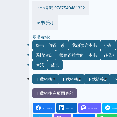
isbn号码:9787540481322
丛书系列:
图书标签:
好书，值得一读
我想读这本书
小说
温情治愈
很值得推荐的一本书
很吸引
生活
成长
下载链接1
下载链接2
下载链接3
下载链接在页面底部
facebook
linkedin
mastodon
mes