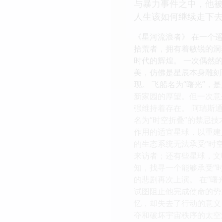
与暴力事件之中，他
人生该如何继续走下
《星河流浪者》 在一个
拾荒者，拥有着敏锐的洞
时代的辉煌。 一次偶然
美，仿佛是星辰本身雕刻
现。 飞船名为“曙光”
新家园的厚望。但一次意
强维持着存在。 阿瑞斯
名为“时空折叠”的禁忌
作用的适宜星球，以重建
的生态系统无法承受“时
来访者；还有些星球，文
知，找寻一个能够承受“
的悲剧再次上演。 在“
试图阻止他完成使命的势
忆，却失去了行动的意义
夺和破坏宇宙秩序的太空