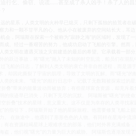
被迫行乞、偷窃、说谎……甚至成了杀人凶手！杀了人的昌
去？
遥远的星系，人类文明的火种早已熄灭，只剩下孤独的拾荒者在
察力和一颗不甘平凡的心。他从小在被废弃的空间站长大，耳边
的机会，阿瑞斯在探索一个被称为“寂静之海”的区域时，发现了
而成。经过一番艰苦的努力，他成功启动了飞船的引擎。然而，
，是人类文明在遭遇灭顶之灾前建造的最后的希望。它承载着一部
外的跃迁事故，将“曙光”抛入了未知的时空乱流，船员们在混
通过飞船的日志，了解到人类文明的衰亡并非自然进程，而是源
技术，却因此撕裂了宇宙的肌理，导致了文明的瓦解。而“曙光”
人类的未来。 “曙光”的航行日志中，记载了无数颗被探索过的
空折叠”带来的能量波动而被放弃；有些星球富含资源，却充斥
明的痕迹早已消失，只剩下无尽的沉默。 阿瑞斯被“曙光”的使
时空折叠”技术的星球，意义重大。这不仅是为幸存的人类寻找
曙光”的指引下，阿瑞斯开始了他的星际旅程。他需要修复飞船上
力。 在旅途中，他遇到了形形色色的人物。有同样在星海中流
；有在资源枯竭星球上艰难求生的部落，他们对外界充满戒备，
海盗，他们视“曙光”的力量为巨大的威胁。 阿瑞斯也逐渐发现了