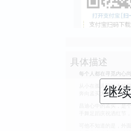
具体描述
每个人都在寻觅内心
继续
从小在孤儿院长大的
奔向孟买大街。
昌迪心中的孟买，是个
手舞足蹈庆祝洒红节
可他不知道的是，外