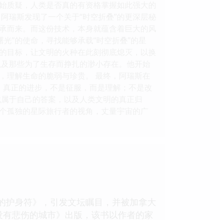
始质疑，人类是否真的有资格掌握如此强大的
阿瑞斯发现了一个关于“时空折叠”的更深层秘
承而来。而这份技术，本身就蕴含着巨大的风
光”的使命，寻找能够承载“时空折叠”的星
的目标，让文明的火种在此刻彻底熄灭，以换
以及那些为了生存而挣扎的渺小存在。他开始
，理解生命的脆弱与珍贵。 最终，阿瑞斯在
告：真正的进步，不是征服，而是理解；不是改
找属于自己的答案，以及人类文明的真正归
个孤独的星际旅行者的视角，丈量宇宙的广
他的护身符》，引发文坛瞩目，并被加拿大
品《没有悲伤的城市》出版，该书以作者的家