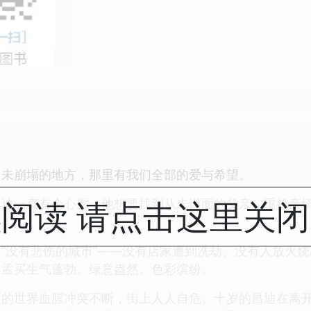
尚未崩塌的地方，那里有我们全部的爱与希望。
阅读 请点击这里关
昌迪一直有个心愿，他想要找到从未谋面的父亲，重拾亲
“没有悲伤的城市”——没有店家遭到洗劫、没有人放火
，孟买生气蓬勃、绿意盎然、色彩缤纷。
面的世界血腥冲突不断，街上人人自危。十岁的昌迪在离