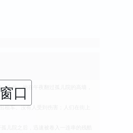
闭窗口
情。为此，他在午夜翻过孤儿院的高墙，
烧出租车、没有人受到伤害；人们在街上
开孤儿院之后，迅速被卷入一连串的残酷