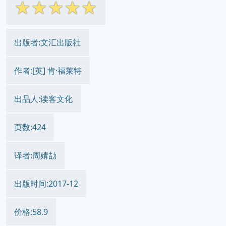
☆
☆
☆
☆
☆
出版者:文汇出版社
作者:[英] 肯·福莱特
出品人:读客文化
页数:424
译者:周婧劼
出版时间:2017-12
价格:58.9