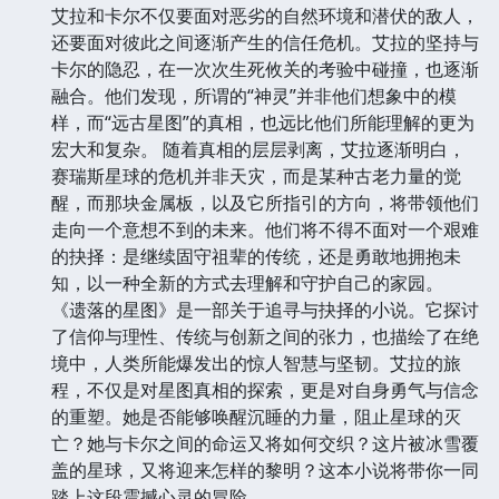
艾拉和卡尔不仅要面对恶劣的自然环境和潜伏的敌人，
还要面对彼此之间逐渐产生的信任危机。艾拉的坚持与
卡尔的隐忍，在一次次生死攸关的考验中碰撞，也逐渐
融合。他们发现，所谓的“神灵”并非他们想象中的模
样，而“远古星图”的真相，也远比他们所能理解的更为
宏大和复杂。 随着真相的层层剥离，艾拉逐渐明白，
赛瑞斯星球的危机并非天灾，而是某种古老力量的觉
醒，而那块金属板，以及它所指引的方向，将带领他们
走向一个意想不到的未来。他们将不得不面对一个艰难
的抉择：是继续固守祖辈的传统，还是勇敢地拥抱未
知，以一种全新的方式去理解和守护自己的家园。
《遗落的星图》是一部关于追寻与抉择的小说。它探讨
了信仰与理性、传统与创新之间的张力，也描绘了在绝
境中，人类所能爆发出的惊人智慧与坚韧。艾拉的旅
程，不仅是对星图真相的探索，更是对自身勇气与信念
的重塑。她是否能够唤醒沉睡的力量，阻止星球的灭
亡？她与卡尔之间的命运又将如何交织？这片被冰雪覆
盖的星球，又将迎来怎样的黎明？这本小说将带你一同
踏上这段震撼心灵的冒险。