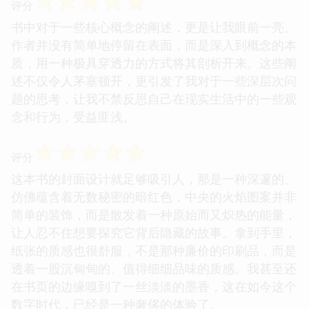
☆
☆
☆
☆
☆
评分
书中对于一些核心概念的阐述，更是让我眼前一亮。
作者并没有简单地停留在表面，而是深入到概念的本
质，用一种极具穿透力的方式将其剖析开来。这些阐
述不仅令人茅塞顿开，更引发了我对于一些深层次问
题的思考，让我不禁反思自己在现实生活中的一些观
念和行为，受益匪浅。
☆
☆
☆
☆
☆
评分
这本书的封面设计就足够吸引人，那是一种深邃的、
仿佛蕴含着无数秘密的暗红色，中央的火焰图案并非
简单的装饰，而是散发着一种原始而又炽热的能量，
让人忍不住想要探究它背后隐藏的故事。拿到手里，
纸张的质感也很舒服，不是那种廉价的印刷品，而是
透着一股沉甸甸的、值得细细品味的质感。我甚至还
在书页的边缘嗅到了一丝淡淡的墨香，这在如今这个
数字时代，已经是一种奢侈的体验了。