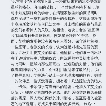
“远古星图”逐渐模糊不清，一种前所未有的寒冷侵蚀着
星球的核心。 年轻的艾拉，一个对传统抱有怀疑，却
对未知充满好奇的学者，在清理家族尘封的藏书阁时，
偶然发现了一块刻满奇特符号的金属板。这块金属板并
非赛瑞斯文明的任何已知文字，其上描绘的图案与星辰
的变幻有着惊人的关联。她相信，这块古老的“星图碎
片”隐藏着解开星球危机、恢复星辰秩序的关键。 然
而，艾拉的发现并没有被所有人看好。保守派的首领，
一位坚守古老教义的长老，认为这是对祖先智慧的亵
渎，并极力阻挠艾拉的探索。他坚信，他们唯一的出路
在于遵循古籍中记载的仪式，向沉睡的神灵祈求庇护。
与此同时，星球内部也涌现出一些危险的力量，他们觊
觎着星图碎片的力量，企图利用混乱来谋取私利。 为
了探寻真相，艾拉决心踏上一次充满未知的旅程。她唯
一的伙伴是一位沉默寡言、拥有着非凡追踪能力的猎人
——卡尔。卡尔似乎有着自己的秘密，他加入了艾拉的
队伍，但他的动机却扑朔迷离。他们必须穿越被风暴肆
虐的雪原，深入危机四伏的冰川裂谷，甚至要潜入被遗
忘的地下遗迹，寻找关于星图的更多线索。 旅途中，