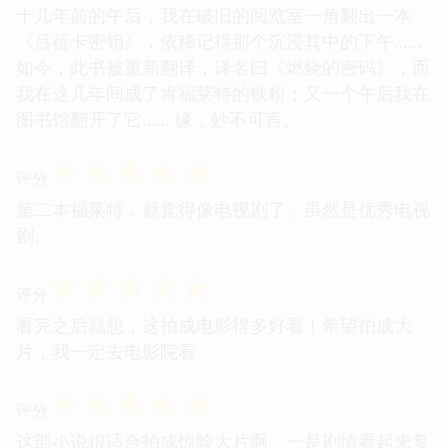
十几年前的午后，我在破旧的阅览室一角翻出一本
《吕蓓卡密钥》，依稀记得那个沉浸其中的下午……
如今，此书被重新翻译，译名曰《燃烧的密码》，而
我在这几年间成了肯福莱特的铁粉；又一个午后我在
图书馆翻开了它…… 缘，妙不可言。
☆
☆
☆
☆
☆
评分
第二本福莱特，就觉得像电视剧了。虽然是优秀电视
剧。
☆
☆
☆
☆
☆
评分
看完之后就想，这拍成电影得多好看！希望拍成大
片，我一定去电影院看
☆
☆
☆
☆
☆
评分
这部小说很适合拍成惊险大片啊。一是剧情看起来复