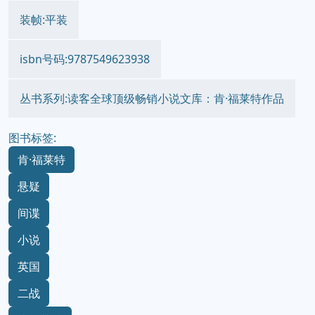
装帧:平装
isbn号码:9787549623938
丛书系列:读客全球顶级畅销小说文库：肯·福莱特作品
图书标签:
肯·福莱特
悬疑
间谍
小说
英国
二战