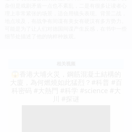
杂但是戏剧矛盾一点也不紊乱，二是有很多让读者心
理上非常紧张的场景，适合用镜头表现。背景二战，
地点埃及，有战争有间谍有美女有硬汉有多方势力。
可能是为了让人们对德国间谍产生反感，在书中一些
细节处描述了他的纳粹种族观。
相关视频
😱香港大埔火災，鋼筋混凝土結構的
大廈，為何燃燒如此猛烈？#科普 #百
科密码 #大熱門 #科学 #science #大
川 #探谜