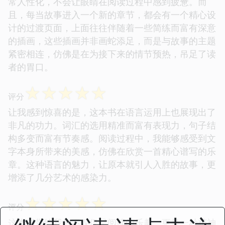
常人性化，不会让眼睛在阅读过程中感到疲惫。而
且，每当故事进入一个新的章节，都会有一个精心设
计的过渡页面，上面往往伴随着一些简练而富有深意
的插画，这些插画并非画蛇添足，而是与故事的主题
紧密相连，仿佛是在为接下来的情节预热，吊足了读
者的胃口。
☆
☆
☆
☆
☆
评分
让我感到惊喜的是，这本书在语言运用上也展现出了
非凡的功力。词汇的选用精准而富有表现力，句子结
构多变而富有节奏感。阅读过程中，我能够感受到文
字本身所带来的美感，仿佛在欣赏一首精心谱写的乐
章。这种语言的魅力，让原本就引人入胜的故事，更
增添了几分艺术的感染力。
☆
☆
☆
☆
☆
评分
这本书带给我的不仅仅是阅读的乐趣，更是一种精神