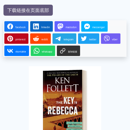
下载链接在页面底部
facebook
linkedin
mastodon
messenger
pinterest
reddit
telegram
twitter
viber
vkontakte
whatsapp
复制链接