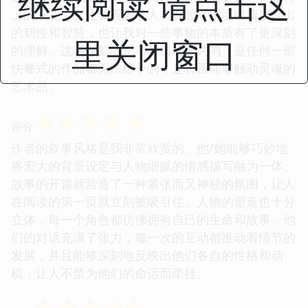
继续阅读 请点击这
上的洗礼。它让我看到了人类在面对困境时所展现出
的韧性和智慧，也让我对一些事物的本质有了更深刻
里关闭窗口
的理解。这种深刻的思考和情感的共鸣，是任何一部
快餐式的作品都无法给予的，是真正能够触动灵魂的
艺术品。
☆
☆
☆
☆
☆
评分
作者的叙事风格是我非常欣赏的。他/她能够巧妙地
将宏大的背景设定与人物细腻的情感描写融为一体。
故事的开篇就营造了一种紧张而又神秘的氛围，让人
在阅读的第一页就立刻被吸引住。人物的塑造也十分
立体，每一个角色都仿佛拥有自己的生命和故事，他
们的对话充满了张力，每一次的互动都推动着情节的
发展，并且能够深刻地反映出他们各自的性格和动
机，让人不禁为他们的命运而牵挂。