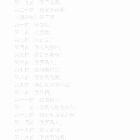
第十九首（致巴克斯）
第二十首（致麦凯纳斯）
《颂诗集》第三部
第一首（论知足）
第二首（论美德）
第三首（论正义）
第四首（致卡利俄柏）
第五首（雷古鲁斯颂）
第六首（致罗马人）
第七首（致阿斯特里）
第八首（致麦凯纳斯）
第九首（与吕底娅的对话）
第十首（致吕柯）
第十一首（致墨丘利）
第十二首（涅奥布勒的独白）
第十三首（致班度西亚之泉）
第十四首（致罗马人）
第十五首（致克罗丽）
第十六首（致麦凯纳斯）