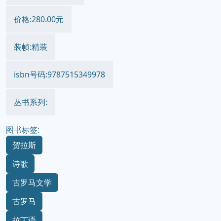
价格:280.00元
装帧:精装
isbn号码:9787515349978
丛书系列:
图书标签:
贺拉斯
诗歌
古罗马文学
古罗马
拉丁语