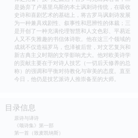
是扬弃了卢基里乌斯的本土讽刺诗传统，在吸收
史诗和喜剧艺术的基础上，将古罗马讽刺诗发展
为一种兼具戏剧性、叙事性和思辨性的体裁；三
是开创了一种充满伦理智慧和人文色彩、平易近
人又不失雅趣的书信体诗歌。他在这三个领域的
成就不仅造福罗马，也泽被后世，对文艺复兴和
新古典主义时期的文学影响尤大。他对欧美诗学
的贡献主要在于对诗人技艺（一切后天修养的总
称）的强调和平衡对待教化与审美的态度。直至
今日，他仍是技艺派诗人推崇备至的大师。
目录信息
原诗与译诗
《颂诗集》第一部
第一首（致麦凯纳斯）