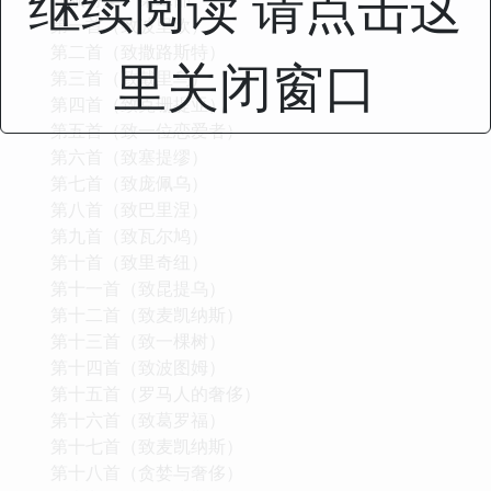
继续阅读 请点击这
第一首（致波里欧）
第二首（致撒路斯特）
里关闭窗口
第三首（致戴里乌）
第四首（致克珊提亚）
第五首（致一位恋爱者）
第六首（致塞提缪）
第七首（致庞佩乌）
第八首（致巴里涅）
第九首（致瓦尔鸠）
第十首（致里奇纽）
第十一首（致昆提乌）
第十二首（致麦凯纳斯）
第十三首（致一棵树）
第十四首（致波图姆）
第十五首（罗马人的奢侈）
第十六首（致葛罗福）
第十七首（致麦凯纳斯）
第十八首（贪婪与奢侈）