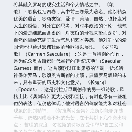
将其融入罗马的现实生活和个人情感之中。 《颂
歌》：歌集包括四卷，其中前三卷最为著名。他以精炼
优美的语言，歌颂友谊、爱情、美酒、自然，也抒发对
人生的感悟、对死亡的思考、对时事政治的评论。他笔
下的爱是细腻而含蓄的，对友谊的珍视真挚而深沉，对
自然的描绘充满了生活气息和艺术美感。他对罗马的爱
国情怀也通过宏伟壮丽的颂歌得以展现。 《罗马颂
歌》（Carmen Saeculare）：这是一首特别的创作，
是为纪念奥古斯都时代举行的“世纪庆典”（Saecular
Games）而作。这首颂歌以庄重肃穆的语调，祈求诸
神保佑罗马，歌颂奥古斯都的功绩，展望罗马辉煌的未
来，具有重要的历史和文化意义。 《长短句》
（Epodes）：这是贺拉斯早期创作的另一组诗歌，风
格上比《讽刺诗》更为尖锐和直接，有时也带有一些粗
俗的表达，但仍然体现了他对语言的驾驭能力和对社会
现象的批判精神。 《贺拉斯诗全集》之所以能够穿越
千年，依然闪耀着不朽的光芒，在于其以下几个突出特
点： 哲理的深度：贺拉斯的诗歌深受伊壁鸠鲁主义和
斯多葛主义哲学的影响。他倡导“宁静致远”（Aurea