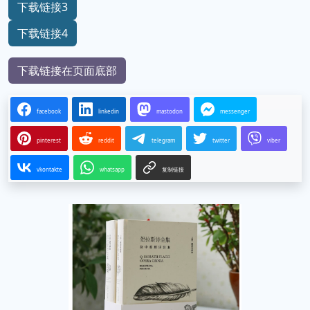
下载链接3
下载链接4
下载链接在页面底部
facebook
linkedin
mastodon
messenger
pinterest
reddit
telegram
twitter
viber
vkontakte
whatsapp
复制链接