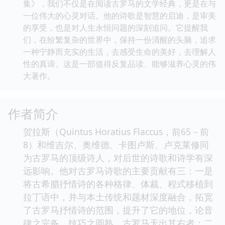
集》，我们不仅是在阅读古罗马的文学经典，更是在与
一位伟大的心灵对话。他的诗歌是智慧的启迪，是审美
的享受，也是对人生永恒问题的深刻追问。它提醒我
们，在纷繁复杂的世界中，保持一份清醒的头脑，追求
一种宁静而充实的生活，去感受生命的美好，去理解人
性的真谛。这是一部值得反复品读、能够滋养心灵的伟
大著作。
作者简介
贺拉斯（Quintus Horatius Flaccus，前65－前
8）和维吉尔、奥维德、卡图卢斯、卢克莱修同
为古罗马的顶级诗人，对后世的诗歌和诗学有深
远影响。他对古罗马诗歌的主要贡献有三：一是
将古希腊抒情诗的各种格律、体裁、程式移植到
拉丁语中，并与本土传统和题材深度融合，拓宽
了古罗马抒情诗的范围，提升了它的地位，论音
律之完备、技巧之圆熟，古罗马无出其右者；二