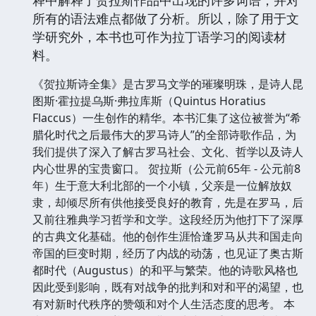
释中解释了贺拉斯作品中出现的许多词语，并对
所有的语法难点都做了分析。所以，除了用于文
学研究外，本书也可作为拉丁语学习的阅读材
料。
《贺拉斯诗全集》是古罗马文学的璀璨明珠，是诗人昆
图斯·霍拉提乌斯·弗拉库斯（Quintus Horatius
Flaccus）一生创作的精华。本书汇集了这位被誉为“希
腊化时代之后最伟大的罗马诗人”的全部诗歌作品，为
我们提供了深入了解古罗马社会、文化、哲学以及诗人
内心世界的宝贵窗口。 贺拉斯（公元前65年 - 公元前8
年）生于意大利北部的一个小镇，父亲是一位解放奴
隶，却倾尽所有供他接受良好的教育，先是在罗马，后
又前往雅典学习哲学和文学。这段经历为他打下了深厚
的古典文化基础。他的创作生涯恰逢罗马从共和国走向
帝国的巨变时期，经历了内战的动荡，也见证了奥古斯
都时代（Augustus）的和平与繁荣。他的诗歌风格也
因此受到影响，既有对战争的批判和对和平的渴望，也
有对新时代秩序的赞颂和对个人生活态度的思考。 本