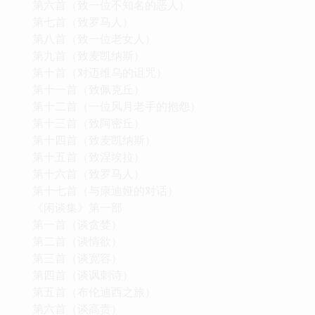
第六首（致一位不知名的恶人）
第七首（致罗马人）
第八首（致一位老女人）
第九首（致麦凯纳斯）
第十首（对迈维乌的诅咒）
第十一首（致佩克丘）
第十二首（一位风月老手的抱怨）
第十三首（致阿密丘）
第十四首（致麦凯纳斯）
第十五首（致涅埃拉）
第十六首（致罗马人）
第十七首（与康迪娅的对话）
《闲谈集》第一部
第一首（谈贪婪）
第二首（谈情欲）
第三首（谈宽容）
第四首（谈讽刺诗）
第五首（布伦迪西之旅）
第六首（谈高贵）