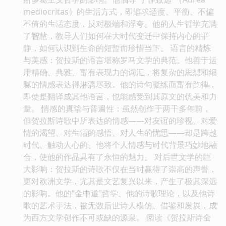
mediocritas）的生活方式，即追求适度、平衡、不偏
不倚的生活态度，反对极端和浮夸。他的人生哲学充满
了智慧，教导人们如何在大时代变迁中保持内心的平
静，如何认识到生命的短暂而珍惜当下。 语言的精炼
与美感：贺拉斯的语言堪称罗马文学的典范。他善于运
用精确、典雅、富有表现力的词汇，将复杂的思想和细
腻的情感表达得淋漓尽致。他的诗句凝练而富有韵律，
即使是翻译成其他语言，也能感受到其原文的优美和力
量。 情感的真挚与普遍性：虽然创作于两千多年前，
但贺拉斯诗歌中所表达的情感——对友谊的珍视、对爱
情的渴望、对生活的感悟、对人生的忧思——却是跨越
时代、触动人心的。他将个人情感与时代背景巧妙地融
合，使他的作品具有了永恒的魅力。 对后世文学的巨
大影响：贺拉斯的诗歌不仅在当时赢得了崇高的声誉，
更对欧洲文学，尤其是文艺复兴以来，产生了极其深远
的影响。他的“金中道”哲学、他的诗歌理论，以及他诗
歌的艺术手法，被无数后世诗人模仿、借鉴和发展，成
为西方文学创作不可或缺的源泉。 阅读《贺拉斯诗全