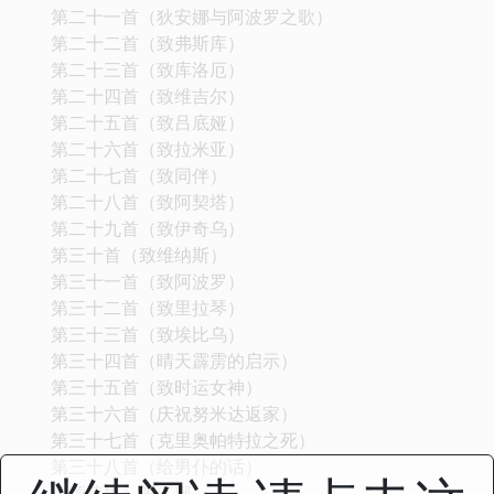
第二十一首（狄安娜与阿波罗之歌）
第二十二首（致弗斯库）
第二十三首（致库洛厄）
第二十四首（致维吉尔）
第二十五首（致吕底娅）
第二十六首（致拉米亚）
第二十七首（致同伴）
第二十八首（致阿契塔）
第二十九首（致伊奇乌）
第三十首（致维纳斯）
第三十一首（致阿波罗）
第三十二首（致里拉琴）
第三十三首（致埃比乌）
第三十四首（晴天霹雳的启示）
第三十五首（致时运女神）
第三十六首（庆祝努米达返家）
第三十七首（克里奥帕特拉之死）
第三十八首（给男仆的话）
《颂诗集》第二部