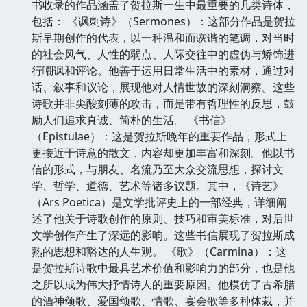
书收录的作品涵盖了贺拉斯一生中最重要的几类诗体，
包括： 《讽刺诗》（Sermones）：这部分作品是贺拉
斯早期创作的代表，以一种温和而诙谐的笔调，对当时
的社会风气、人性的弱点、人际交往中的虚伪与矫饰进
行嘲讽和评论。他善于运用日常生活中的素材，通过对
话、叙事和议论，展现他对人情世故的深刻洞察。这些
诗歌并非尖酸刻薄的攻击，而是带有哲理性的反思，鼓
励人们追求真诚、简朴的生活。 《书信》
（Epistulae）：这是贺拉斯晚年的重要作品，形式上
更接近于诗意的散文，内容却更加丰富和深刻。他以书
信的形式，与朋友、名流乃至大众交流思想，探讨文
学、哲学、道德、艺术等诸多议题。其中，《诗艺》
（Ars Poetica）是文学批评史上的一部经典，详细阐
述了他关于诗歌创作的原则、技巧和审美标准，对后世
文学创作产生了深远的影响。这些书信展现了贺拉斯成
熟的思想和豁达的人生观。 《歌》（Carmina）：这
是贺拉斯诗歌中最具艺术价值和影响力的部分，也是他
之所以成为伟大抒情诗人的重要原因。他模仿了古希腊
的酒神颂歌、爱国颂歌、情歌、宴会歌等多种体裁，并