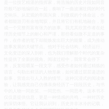
是一位技艺精湛的指挥家，将浩瀚的历史片段如同音
符般巧妙地编织在一起，奏响了一曲波澜壮阔的时代
交响乐。从宏观的帝国兴衰，到微观的个体命运，作
者都能游刃有余地驾驭，并且将它们有机地融合，形
成一个完整而富有张力的故事。我尤其欣赏作者在处
理历史细节上的耐心和严谨，那些看似微不足道的事
件，在作者的笔下却能焕发出巨大的能量，成为推动
故事发展的关键节点。他对于社会结构、经济运行、
文化变迁的深入剖析，也为我们理解那个时代的复杂
性提供了全新的视角。阅读过程中，我常常会停下
来，反复咀嚼某一段文字，感受作者如何通过精炼的
语言，勾勒出鲜活的人物形象，如何通过层层递进的
叙事，营造出引人入胜的情节。这种沉浸式的阅读体
验，让我感觉自己仿佛亲身经历了一段段历史，与书
中的人物一同欢笑、一同悲伤、一同思考。这本书不
仅仅是提供信息，更是一种情感的共鸣，一种对历史
的深切体悟。它让我认识到，历史并非冰冷的记载，