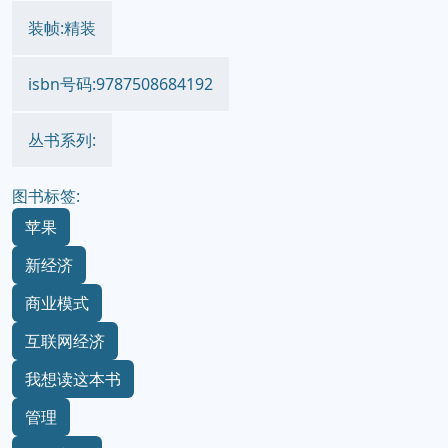
装帧:精装
isbn号码:9787508684192
丛书系列:
图书标签:
苹果
新经济
商业模式
互联网经济
我想读这本书
管理