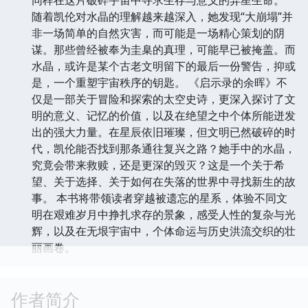
随着凯伦对水晶的理解越来越深入，她发现“大崩塌”并
非一场简单的自然灾害，而可能是一场精心策划的阴
谋。那些曾经被奉为圭臬的真理，可能早已被掩盖。而
水晶，或许是某个古老文明留下的最后一份警告，抑或
是，一个重塑宇宙秩序的钥匙。 《启示录的余晖》不
仅是一部关于冒险和探索的太空史诗，更深入探讨了文
明的意义、记忆的价值，以及在绝望之中个体所能迸发
出的强大力量。在星辰依旧璀璨，但文明已然破碎的时
代，凯伦能否找到那条通往复兴之路？她手中的水晶，
究竟会带来救赎，还是更深的毁灭？这是一个关于希
望、关于选择、关于如何在失落的世界中寻找新生的故
事。 本书将带领读者穿越被遗忘的星系，体验不同文
明在艰难岁月中挣扎求存的景象，感受人性的复杂与光
辉，以及在无垠宇宙中，个体命运与历史洪流交织的壮
丽画卷。
作者简介