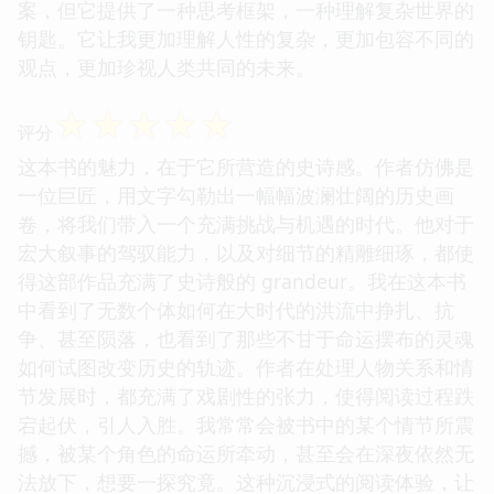
案，但它提供了一种思考框架，一种理解复杂世界的
钥匙。它让我更加理解人性的复杂，更加包容不同的
观点，更加珍视人类共同的未来。
☆
☆
☆
☆
☆
评分
这本书的魅力，在于它所营造的史诗感。作者仿佛是
一位巨匠，用文字勾勒出一幅幅波澜壮阔的历史画
卷，将我们带入一个充满挑战与机遇的时代。他对于
宏大叙事的驾驭能力，以及对细节的精雕细琢，都使
得这部作品充满了史诗般的 grandeur。我在这本书
中看到了无数个体如何在大时代的洪流中挣扎、抗
争、甚至陨落，也看到了那些不甘于命运摆布的灵魂
如何试图改变历史的轨迹。作者在处理人物关系和情
节发展时，都充满了戏剧性的张力，使得阅读过程跌
宕起伏，引人入胜。我常常会被书中的某个情节所震
撼，被某个角色的命运所牵动，甚至会在深夜依然无
法放下，想要一探究竟。这种沉浸式的阅读体验，让