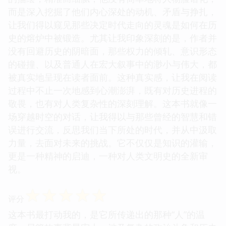
而是深入挖掘了他们内心深处的动机、矛盾与挣扎，
让我们得以窥见那些决定时代走向的灵魂是如何在历
史的熔炉中被锻造。尤其让我印象深刻的是，作者并
没有回避历史的阴暗面，那些权力的倾轧、意识形态
的碰撞、以及普通人在宏大叙事中的渺小与伟大，都
被真实地呈现在读者面前。这种真实感，让我在阅读
过程中不止一次地感到心潮澎湃，既有对历史进程的
敬畏，也有对人类复杂性的深刻理解。这本书就像一
场穿越时空的对话，让我得以与那些曾经的智慧和错
误进行交流，反思我们当下所处的时代，并从中汲取
力量，去面对未来的挑战。它不仅仅是知识的灌输，
更是一种精神的启迪，一种对人类文明史的全新审
视。
☆
☆
☆
☆
☆
评分
这本书最打动我的，是它所传递出的那种“人”的温