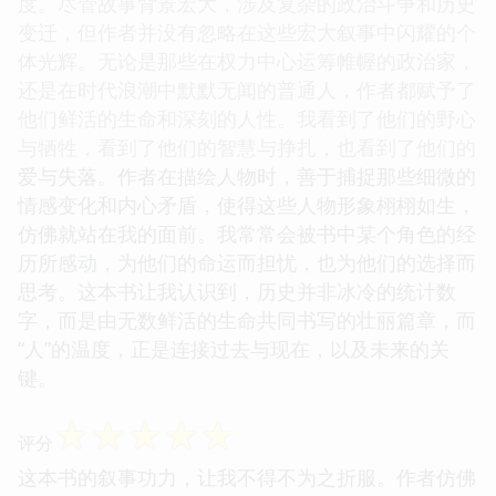
度。尽管故事背景宏大，涉及复杂的政治斗争和历史
变迁，但作者并没有忽略在这些宏大叙事中闪耀的个
体光辉。无论是那些在权力中心运筹帷幄的政治家，
还是在时代浪潮中默默无闻的普通人，作者都赋予了
他们鲜活的生命和深刻的人性。我看到了他们的野心
与牺牲，看到了他们的智慧与挣扎，也看到了他们的
爱与失落。作者在描绘人物时，善于捕捉那些细微的
情感变化和内心矛盾，使得这些人物形象栩栩如生，
仿佛就站在我的面前。我常常会被书中某个角色的经
历所感动，为他们的命运而担忧，也为他们的选择而
思考。这本书让我认识到，历史并非冰冷的统计数
字，而是由无数鲜活的生命共同书写的壮丽篇章，而
“人”的温度，正是连接过去与现在，以及未来的关
键。
☆
☆
☆
☆
☆
评分
这本书的叙事功力，让我不得不为之折服。作者仿佛