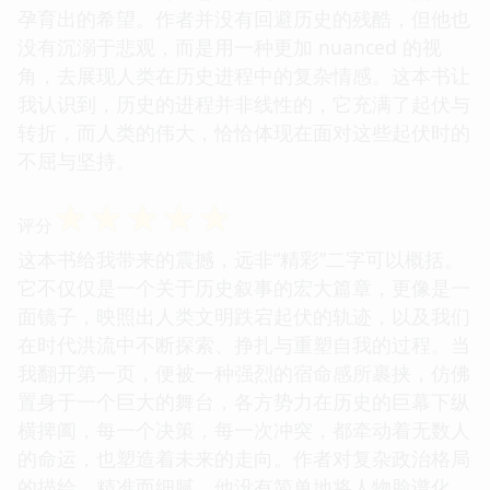
孕育出的希望。作者并没有回避历史的残酷，但他也
没有沉溺于悲观，而是用一种更加 nuanced 的视
角，去展现人类在历史进程中的复杂情感。这本书让
我认识到，历史的进程并非线性的，它充满了起伏与
转折，而人类的伟大，恰恰体现在面对这些起伏时的
不屈与坚持。
☆
☆
☆
☆
☆
评分
这本书给我带来的震撼，远非“精彩”二字可以概括。
它不仅仅是一个关于历史叙事的宏大篇章，更像是一
面镜子，映照出人类文明跌宕起伏的轨迹，以及我们
在时代洪流中不断探索、挣扎与重塑自我的过程。当
我翻开第一页，便被一种强烈的宿命感所裹挟，仿佛
置身于一个巨大的舞台，各方势力在历史的巨幕下纵
横捭阖，每一个决策，每一次冲突，都牵动着无数人
的命运，也塑造着未来的走向。作者对复杂政治格局
的描绘，精准而细腻，他没有简单地将人物脸谱化，