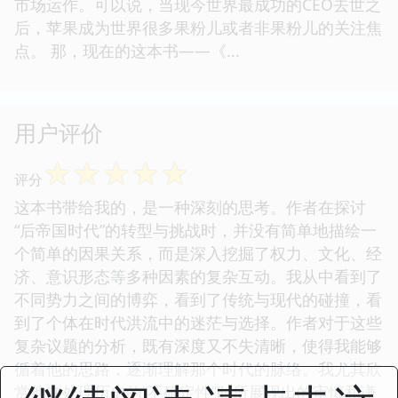
市场运作。可以说，当现今世界最成功的CEO去世之
后，苹果成为世界很多果粉儿或者非果粉儿的关注焦
点。 那，现在的这本书——《...
用户评价
☆
☆
☆
☆
☆
评分
这本书带给我的，是一种深刻的思考。作者在探讨
“后帝国时代”的转型与挑战时，并没有简单地描绘一
个简单的因果关系，而是深入挖掘了权力、文化、经
济、意识形态等多种因素的复杂互动。我从中看到了
不同势力之间的博弈，看到了传统与现代的碰撞，看
到了个体在时代洪流中的迷茫与选择。作者对于这些
复杂议题的分析，既有深度又不失清晰，使得我能够
循着他的思路，逐渐理解那个时代的脉络。我尤其欣
赏他在处理历史的“不确定性”时所展现出的审慎和谦