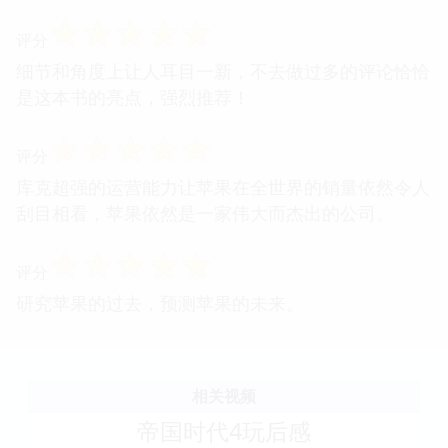
☆
☆
☆
☆
☆
评分
细节和角度上让人耳目一新，不去做过多的评论恰恰
是这本书的亮点，强烈推荐！
☆
☆
☆
☆
☆
评分
库克超强的运营能力让苹果在全世界的销量依然令人
刮目相看，苹果依然是一家伟大而杰出的公司。
☆
☆
☆
☆
☆
评分
研究苹果的过去，预测苹果的未来。
相关视频
帝国时代4玩后感