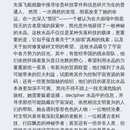
失落飞船残骸中搜寻珍贵科技零件和信息碎片为生的普
通人。 然而，一次偶然的发现，彻底改变了她的命
运。在一次深入“禁区”——一个被认为在大崩塌中彻底
毁灭的古老星域的探索中，凯伦意外地获得了一枚神秘
的水晶。这枚水晶不仅仅是某种失落科技的载体，更重
要的是，它似乎蕴含着关于“大崩塌”真相的线索，以及
关于如何修复破碎文明的希望。 这枚水晶吸引了宇宙
中各方势力的目光。其中，有曾经帝国的残余部队，他
们依然怀揣着复兴昔日光辉的野心，希望利用水晶的力
量重新统一星系；有新兴的贸易联盟，他们嗅到了水晶
可能带来的巨大利益，试图将其作为控制宇宙资源的筹
码；还有一些更加隐秘的组织，他们的目的甚至比水晶
本身更加深不可测。 凯伦不得不踏上一段充满危险的
旅程。她需要躲避追捕， decipher 水晶中的信息，并
寻求那些可能隐藏在宇宙深处、依然相信文明复兴的人
们的帮助。她会遇到形形色色的人物：一位饱经沧桑、
对文明兴衰有着深刻见解的老船长；一位精通古老科
技、行踪飘忽的神秘学者；甚至还有一些并非人类，但
同样在这片破碎宇宙中寻求生存与意义的异星生命。