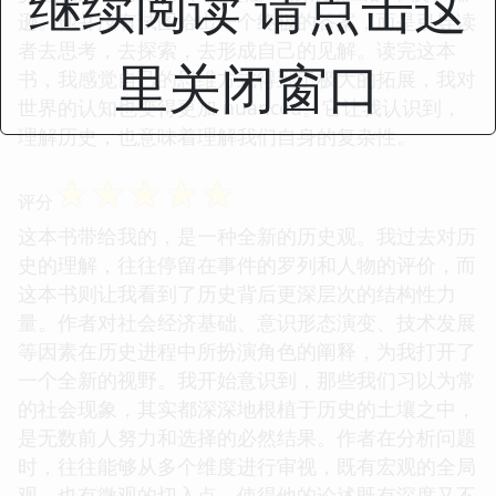
继续阅读 请点击这
逊。他并没有试图给出一个终极的答案，而是引导读
者去思考，去探索，去形成自己的见解。读完这本
里关闭窗口
书，我感觉自己的思维方式得到了极大的拓展，我对
世界的认知也变得更加 nuanced。它让我认识到，
理解历史，也意味着理解我们自身的复杂性。
☆
☆
☆
☆
☆
评分
这本书带给我的，是一种全新的历史观。我过去对历
史的理解，往往停留在事件的罗列和人物的评价，而
这本书则让我看到了历史背后更深层次的结构性力
量。作者对社会经济基础、意识形态演变、技术发展
等因素在历史进程中所扮演角色的阐释，为我打开了
一个全新的视野。我开始意识到，那些我们习以为常
的社会现象，其实都深深地根植于历史的土壤之中，
是无数前人努力和选择的必然结果。作者在分析问题
时，往往能够从多个维度进行审视，既有宏观的全局
观，也有微观的切入点，使得他的论述既有深度又不