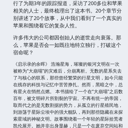
行了为期3年的跟踪报道，采访了200多位和苹果
相关的人士，最终梳理出了这本书。20个章节分
别讲述了20个故事，从中我们看到了一个真实的
苹果和围绕着它的复杂人性。
许多伟大的公司都因创始人的逝世走向衰落。那
么，苹果是否会一如既往地特立独行，打破这个
宿命呢？
《启示录的余晖》 浩瀚星海，璀璨的银河文明在一次
被称为“大崩塌”的灾难后，分崩离析。无数的星系失去
了与核心的联系，那些曾经繁荣的行星文明，如今只能
在残存的科技与记忆中苦苦挣扎。然而，黑暗之中，总
有星火在悄然点燃。 本书描绘了一个在“大崩塌”之后数
百年，被文明碎片所割裂的宇宙。不再有统一的帝国，
取而代之的是无数割据的势力，从孤立的行星殖民地，
到游荡于星际尘埃中的强大舰队，再到那些隐藏在未探
索星域的神秘文明。故事围绕着一个年轻的星际拾荒者
凯伦展开。她并非出身显赫，只是一个在废弃空间站和