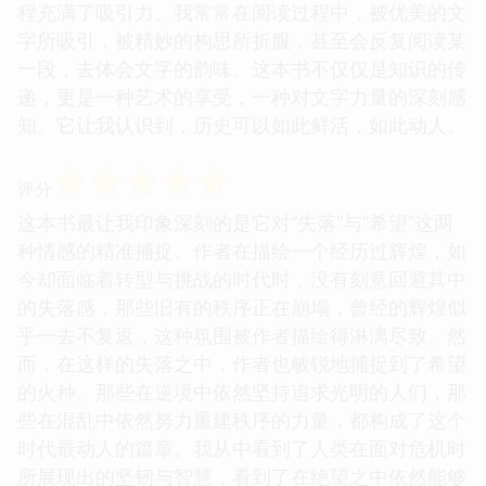
程充满了吸引力。我常常在阅读过程中，被优美的文
字所吸引，被精妙的构思所折服，甚至会反复阅读某
一段，去体会文字的韵味。这本书不仅仅是知识的传
递，更是一种艺术的享受，一种对文字力量的深刻感
知。它让我认识到，历史可以如此鲜活，如此动人。
☆
☆
☆
☆
☆
评分
这本书最让我印象深刻的是它对“失落”与“希望”这两
种情感的精准捕捉。作者在描绘一个经历过辉煌，如
今却面临着转型与挑战的时代时，没有刻意回避其中
的失落感，那些旧有的秩序正在崩塌，曾经的辉煌似
乎一去不复返，这种氛围被作者描绘得淋漓尽致。然
而，在这样的失落之中，作者也敏锐地捕捉到了希望
的火种。那些在逆境中依然坚持追求光明的人们，那
些在混乱中依然努力重建秩序的力量，都构成了这个
时代最动人的篇章。我从中看到了人类在面对危机时
所展现出的坚韧与智慧，看到了在绝望之中依然能够