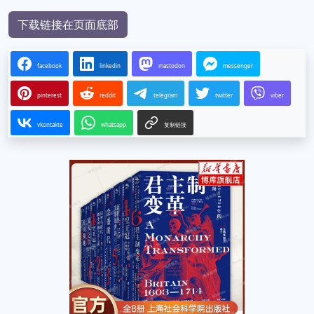
下载链接在页面底部
facebook
linkedin
mastodon
messenger
pinterest
reddit
telegram
twitter
viber
vkontakte
whatsapp
复制链接