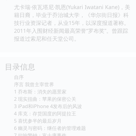
尤卡瑞·依瓦塔尼·凯恩(Yukari Iwatani Kane)，美
籍日裔，毕业于乔治城大学，《华尔街日报》科
技行业资深记者，从业15年，以深度报道著称。
2011年入围财经新闻最高荣誉“罗布奖”。曾跟踪
报道过索尼和任天堂公司。
目录信息
自序
序言 我曾主宰世界
1 乔布斯：消失的愿景家
2 现实扭曲：苹果的保密公关
3 iPad和iPhone 4发布后的风波
4 库克：存货国度的阿提拉王
5 喜忧参半的最后岁月
6 幽灵与密码：继任者的管理难题
7 拉响警钟：富士康事件