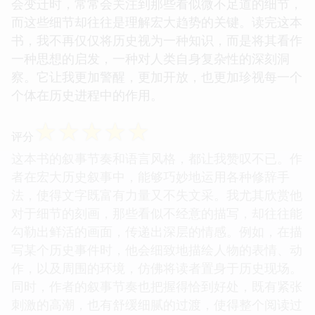
会变迁时，常常会关注到那些看似微不足道的细节，
而这些细节却往往是理解宏大趋势的关键。读完这本
书，我不再仅仅将历史视为一种知识，而是将其看作
一种思想的启发，一种对人类自身复杂性的深刻洞
察。它让我更加警醒，更加开放，也更加珍视每一个
个体在历史进程中的作用。
☆
☆
☆
☆
☆
评分
这本书的叙事节奏和语言风格，都让我赞叹不已。作
者在宏大历史叙事中，能够巧妙地运用各种修辞手
法，使得文字既富有力量又不失文采。我尤其欣赏他
对于细节的刻画，那些看似不经意的描写，却往往能
勾勒出鲜活的画面，传递出深层的情感。例如，在描
写某个历史事件时，他会细致地描绘人物的表情、动
作，以及周围的环境，仿佛将读者置身于历史现场。
同时，作者的叙事节奏也把握得恰到好处，既有紧张
刺激的高潮，也有舒缓细腻的过渡，使得整个阅读过