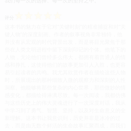
我们每一次的选择、每一次的坚持之中。
☆
☆
☆
☆
☆
评分
这本书的魅力在于它对“关键时刻”的精准捕捉和对“关
键人物”的深度刻画。作者的叙事视角非常独特，他
并没有从宏观的时代背景出发，而是将目光聚焦于那
些在人类文明进程中留下深刻印记的个体。他笔下的
人物，无论他们曾经多么伟大，都拥有着普通人的情
感和挣扎，这使得他们的故事更加引人入胜，也更容
易引起读者的共鸣。我尤其欣赏作者在描绘这些人物
时，所展现出的那种细致入微的观察力和深刻的人性
洞察。他能够将那些复杂的内心世界，那些微妙的情
感变化，都描绘得淋漓尽致。每一次阅读，我都仿佛
与这些历史上的伟大灵魂进行了一次深度对话，我从
中学习到了勇气、智慧、坚持，以及对生命意义的全
新理解。这本书让我意识到，历史并非是冰冷的过
去，而是由无数个鲜活的生命故事汇聚而成，而我们