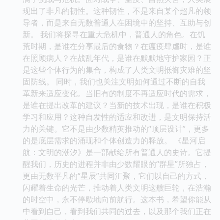
现出了非凡的韧性。这种韧性，不是来自某个超凡的领
导者，而是来自无数普通人在困境中的坚持、互助与创
新。 我们将探寻在重大危机中，普通人的角色。在饥
荒时期，是谁在分享最后的食物？在瘟疫肆虐时，是谁
在照顾病人？在战乱年代，是谁在默默地守护家园？正
是这些个体行为的集合，构成了人类文明抵御灾难的坚
固防线。 同时，我们也关注文明如何通过不断的自我
革新来适应变化。当旧有的制度不再适应时代的需求，
是谁在提出改革的建议？当新的技术出现，是谁在积极
学习和应用？这种自发性的适应和改进，是文明保持活
力的关键。它不是由少数精英推动的“顶层设计”，更多
的是底层需求的涌现和个体创造力的释放。 《星河启
航：文明的潮汐》是一部献给所有普通人的史诗。它提
醒我们，历史的进程并非由少数耀眼的“群星”所独占，
更由无数平凡的“星辰”共同汇聚，它们以自己的方式，
闪耀着生命的光芒，推动着人类文明这艘巨轮，在浩瀚
的时空中，永不停歇地向前航行。这本书，希望你能从
中看到自己，看到我们共同的过去，以及那个我们正在