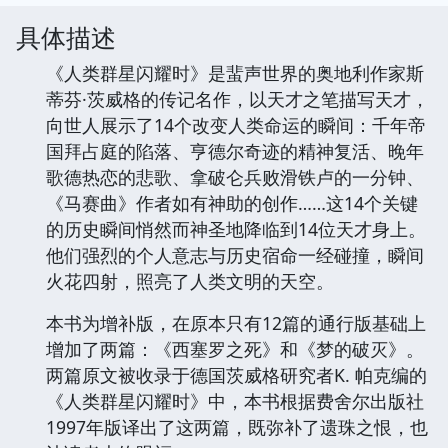
具体描述
《人类群星闪耀时》是蜚声世界的奥地利作家斯
蒂芬·茨威格的传记名作，以天才之笔描写天才，
向世人展示了14个改变人类命运的瞬间：千年帝
国拜占庭的陷落、亨德尔奇迹的精神复活、晚年
歌德热恋的悲歌、拿破仑兵败滑铁卢的一分钟、
《马赛曲》作者如有神助的创作……这14个关键
的历史瞬间悄然而神圣地降临到14位天才身上。
他们强烈的个人意志与历史宿命一经碰撞，瞬间
火花四射，照亮了人类文明的天空。
本书为增补版，在原本只有12篇的通行版基础上
增加了两篇：《西塞罗之死》和《梦的破灭》。
两篇原文被收录于德国茨威格研究者K. 帕克编的
《人类群星闪耀时》中，本书根据费舍尔出版社
1997年版译出了这两篇，既弥补了遗珠之恨，也