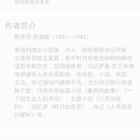
共同创造的未来。
作者简介
斯蒂芬·茨威格（1881—1942）
奥地利杰出小说家、诗人、剧作家和传记作家。
出身富裕犹太家庭，青年时代在维也纳和柏林攻
读哲学和文学，后周游世界，结识罗曼·罗兰和弗
洛伊德等人并深受影响。在诗歌、小说、戏剧、
文论、传记领域均建树不凡，尤以传记和小说著
称于世。代表作有短篇小说《象棋的故事》《一
个陌生女人的来信》，长篇小说《心灵的焦
灼》，回忆录《昨日的世界》，传记《人类群星
闪耀时》等。