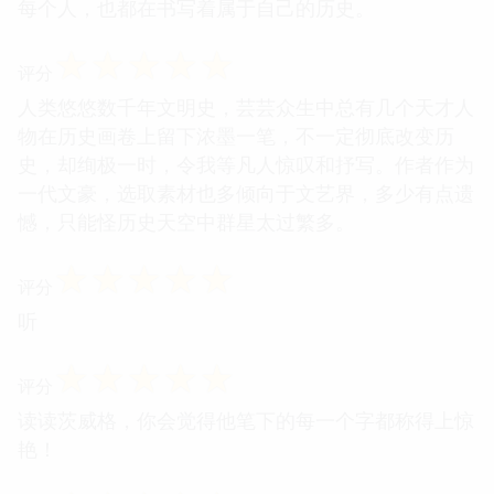
每个人，也都在书写着属于自己的历史。
☆
☆
☆
☆
☆
评分
人类悠悠数千年文明史，芸芸众生中总有几个天才人
物在历史画卷上留下浓墨一笔，不一定彻底改变历
史，却绚极一时，令我等凡人惊叹和抒写。作者作为
一代文豪，选取素材也多倾向于文艺界，多少有点遗
憾，只能怪历史天空中群星太过繁多。
☆
☆
☆
☆
☆
评分
听
☆
☆
☆
☆
☆
评分
读读茨威格，你会觉得他笔下的每一个字都称得上惊
艳！