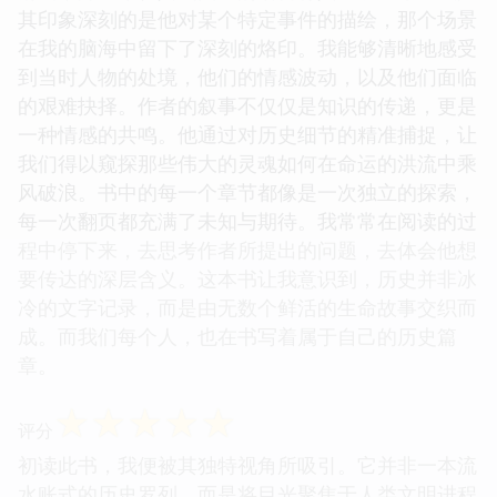
其印象深刻的是他对某个特定事件的描绘，那个场景
在我的脑海中留下了深刻的烙印。我能够清晰地感受
到当时人物的处境，他们的情感波动，以及他们面临
的艰难抉择。作者的叙事不仅仅是知识的传递，更是
一种情感的共鸣。他通过对历史细节的精准捕捉，让
我们得以窥探那些伟大的灵魂如何在命运的洪流中乘
风破浪。书中的每一个章节都像是一次独立的探索，
每一次翻页都充满了未知与期待。我常常在阅读的过
程中停下来，去思考作者所提出的问题，去体会他想
要传达的深层含义。这本书让我意识到，历史并非冰
冷的文字记录，而是由无数个鲜活的生命故事交织而
成。而我们每个人，也在书写着属于自己的历史篇
章。
☆
☆
☆
☆
☆
评分
初读此书，我便被其独特视角所吸引。它并非一本流
水账式的历史罗列，而是将目光聚焦于人类文明进程