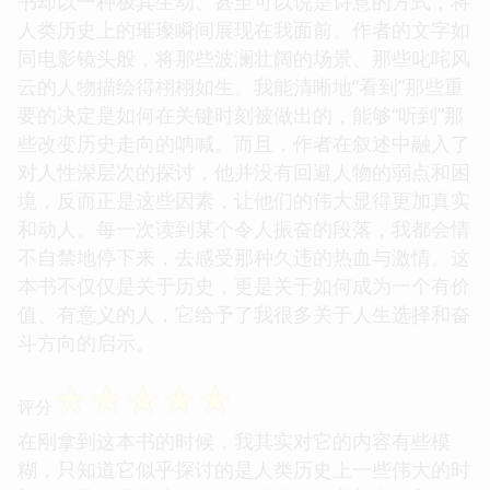
书却以一种极其生动、甚至可以说是诗意的方式，将
人类历史上的璀璨瞬间展现在我面前。作者的文字如
同电影镜头般，将那些波澜壮阔的场景、那些叱咤风
云的人物描绘得栩栩如生。我能清晰地“看到”那些重
要的决定是如何在关键时刻被做出的，能够“听到”那
些改变历史走向的呐喊。而且，作者在叙述中融入了
对人性深层次的探讨，他并没有回避人物的弱点和困
境，反而正是这些因素，让他们的伟大显得更加真实
和动人。每一次读到某个令人振奋的段落，我都会情
不自禁地停下来，去感受那种久违的热血与激情。这
本书不仅仅是关于历史，更是关于如何成为一个有价
值、有意义的人，它给予了我很多关于人生选择和奋
斗方向的启示。
☆
☆
☆
☆
☆
评分
在刚拿到这本书的时候，我其实对它的内容有些模
糊，只知道它似乎探讨的是人类历史上一些伟大的时