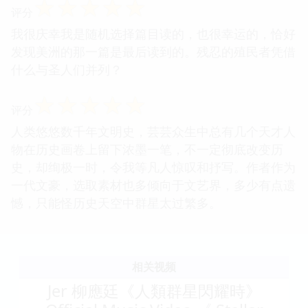
☆
☆
☆
☆
☆
评分
我很庆幸我是随机选择篇目读的，也很幸运的，恰好
发现美洲的那一篇是最后读到的。残忍的殖民者凭借
什么与圣人们并列？
☆
☆
☆
☆
☆
评分
人类悠悠数千年文明史，芸芸众生中总有几个天才人
物在历史画卷上留下浓墨一笔，不一定彻底改变历
史，却绚极一时，令我等凡人惊叹和抒写。作者作为
一代文豪，选取素材也多倾向于文艺界，多少有点遗
憾，只能怪历史天空中群星太过繁多。
相关视频
Jer 柳應廷《人類群星閃耀時》