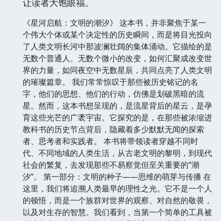
让读者大饱眼福。
《星河启航：文明的潮汐》 这本书，并非聚焦于某一
个伟大个体或某个决定性的历史瞬间，而是将目光投向
了人类文明长河中那波澜壮阔的集体涌动。它描绘的是
无数个普通人、无数个微小的改变，如何汇聚成改变世
界的力量，如同夜空中无数星辰，共同点亮了人类文明
的璀璨篇章。 我们常常惊叹于那些被历史铭记的名
字，他们的思想、他们的行动，仿佛是划破黑暗的流
星。然而，这本书想呈现的，是流星背后的星云，是孕
育这些光芒的广袤宇宙。它探究的是，在那些被浓缩进
教科书的历史节点背后，隐藏着多少默默无闻的探索
者、思考者和实践者。 本书将带领读者穿越不同时
代、不同地域的人类生活，从古老文明的黎明，到现代
社会的繁复，去发现那些不易察觉但至关重要的“潮
汐”。 第一部分：文明的种子——思维的萌芽与传播 在
这里，我们将追溯人类最早的理性之光。它不是一个人
的顿悟，而是一个族群对世界的观察、对自然的敬畏，
以及对生存的智慧。我们看到，当第一个简单的工具被