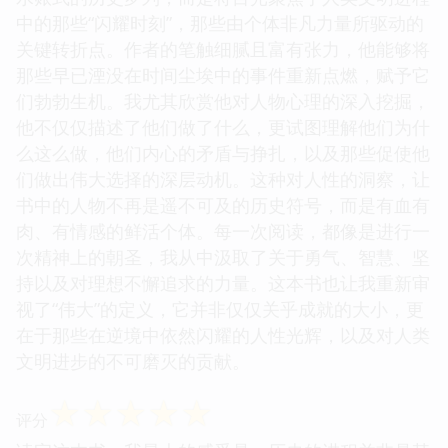
中的那些“闪耀时刻”，那些由个体非凡力量所驱动的
关键转折点。作者的笔触细腻且富有张力，他能够将
那些早已湮没在时间尘埃中的事件重新点燃，赋予它
们勃勃生机。我尤其欣赏他对人物心理的深入挖掘，
他不仅仅描述了他们做了什么，更试图理解他们为什
么这么做，他们内心的矛盾与挣扎，以及那些促使他
们做出伟大选择的深层动机。这种对人性的洞察，让
书中的人物不再是遥不可及的历史符号，而是有血有
肉、有情感的鲜活个体。每一次阅读，都像是进行一
次精神上的朝圣，我从中汲取了关于勇气、智慧、坚
持以及对理想不懈追求的力量。这本书也让我重新审
视了“伟大”的定义，它并非仅仅关乎成就的大小，更
在于那些在逆境中依然闪耀的人性光辉，以及对人类
文明进步的不可磨灭的贡献。
☆
☆
☆
☆
☆
评分