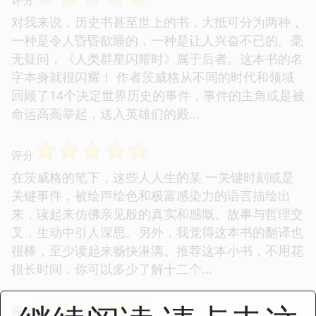
对我来说，历史书甚至世上的书，大抵可分为两种，
一种是令人昏昏欲睡的，一种是让人兴奋不已的。毫
无疑问，《人类群星闪耀时》属于后者。这本书的名
字本身就很闪耀！ 作者茨威格从不同的时代和领域
回顾了14个决定世界历史的事件，事件的主角或是被
命运高高举起，送入英雄们的殿...
☆
☆
☆
☆
☆
评分
在茨威格的笔下，这些人人生的某 一关键时刻或是
关键事件，被绘声绘色和极富感染力的语言描绘出
来，读起来仿佛亲见般的真实和感慨。故事与哲理交
叉，生动中引人深思。另外，我觉得这本书的翻译也
很棒，至少读起来畅快淋漓。推荐这本小书，不用花
很长时间，你可以多少了解十二个...
☆
☆
☆
☆
☆
评分