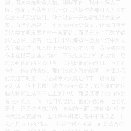
刻，但具体是哪些人物、哪些事件，我并未深入了
解。然而，当我翻开第一页，就被作者那引人入胜的
叙述方式深深吸引。他并没有一开始就堆砌大量史
实，而是先构建了一个宏大的历史背景，让我们感受
到人类文明发展并非一蹴而就，而是充满了无数的偶
然与必然。接着，他开始描绘那些在历史长河中如同
流星般划过，却又留下璀璨轨迹的人物。我特别喜欢
作者在描写这些人物时，不仅仅关注他们的功绩，更
深入到他们的内心世界，去剖析他们的动机、他们的
挣扎、他们的情感。那种细致入微的刻画，仿佛让我
们穿越了时空，与这些伟大灵魂进行了一场跨越千年
的对话。这本书最让我惊叹的一点是，它并没有把这
些人物塑造成高高在上的神祇，而是展现了他们作为
普通人的另一面：他们的恐惧、他们的犹豫、他们的
爱恨。正是这些鲜活的、真实的一面，才使得他们的
伟大更具震撼力，也让我在阅读过程中不断反思，什
么才是真正的“伟大”。它并非遥不可及，而是蕴含在