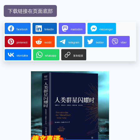
下载链接在页面底部
facebook
linkedin
mastodon
messenger
pinterest
reddit
telegram
twitter
viber
vkontakte
whatsapp
复制链接