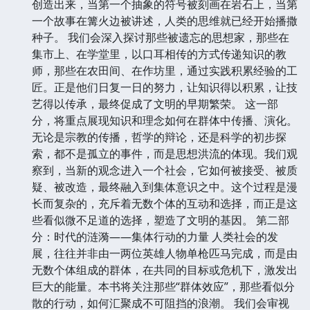
创造出来，当第一个抽象的符号被刻画在岩石上，当第
一个故事在篝火边被讲述，人类的思维就已经开始播撒
种子。 我们会深入探讨那些被遗忘的思想家，那些在
集市上、在学堂里，以口耳相传的方式传递知识的教
师，那些在农田间、在作坊里，通过实践积累经验的工
匠。正是他们日复一日的努力，让知识得以积累，让技
艺得以传承，最终促成了文明的早期繁荣。 这一部
分，将重点展现知识和理念如何在群体中传播、演化。
无论是宗教的传播，哲学的辩论，还是科学的初步探
索，都不是孤立的事件，而是思想洪流的体现。我们观
察到，当新的观念进入一个社会，它如何被接受、被质
疑、被改造，最终融入到集体意识之中。这个过程是漫
长而复杂的，充斥着无数个体的互动和选择，而正是这
些看似微不足道的选择，塑造了文明的基因。 第二部
分：时代的涟漪——集体行动的力量 人类社会的发
展，往往并非由一两位英雄人物单枪匹马完成，而是由
无数个体组成的群体，在共同的目标或危机下，激发出
巨大的能量。本书将关注那些“群体效应”，那些看似分
散的行动，如何汇聚成不可阻挡的浪潮。 我们会审视