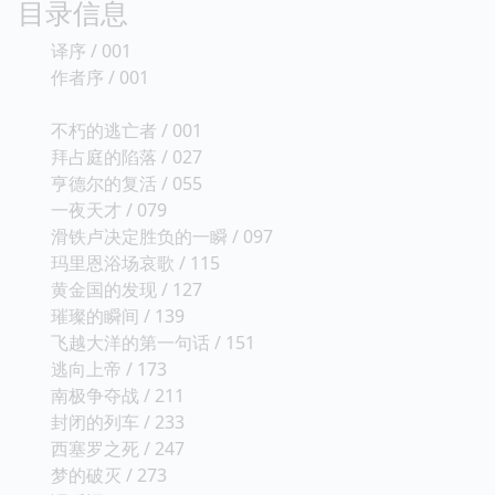
目录信息
译序 / 001
作者序 / 001
不朽的逃亡者 / 001
拜占庭的陷落 / 027
亨德尔的复活 / 055
一夜天才 / 079
滑铁卢决定胜负的一瞬 / 097
玛里恩浴场哀歌 / 115
黄金国的发现 / 127
璀璨的瞬间 / 139
飞越大洋的第一句话 / 151
逃向上帝 / 173
南极争夺战 / 211
封闭的列车 / 233
西塞罗之死 / 247
梦的破灭 / 273