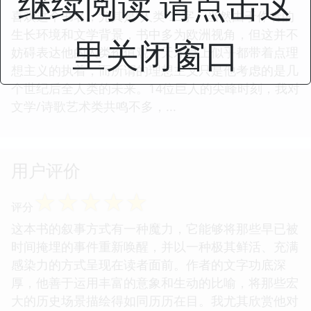
继续阅读 请点击这
喜欢这个书名，尤其是“人类”二字。当然由于作者的
生长环境和文学背景，书中多为欧洲视角，但这并不
里关闭窗口
妨碍表达他的人类价值观。天才身上似乎都带着点理
想主义的执着，而所谓的理想主义只是他考虑的是几
个世纪后全人类的未来。14位巨人的尖峰时刻，我对
文学/诗歌艺术类共鸣不多，...
用户评价
☆
☆
☆
☆
☆
评分
这本书的叙事方式有一种魔力，它能够将那些早已被
时间掩埋的事件重新唤醒，并以一种极其鲜活、充满
感染力的方式呈现在读者面前。作者的文字功底深
厚，他善于运用丰富的意象和生动的比喻，将那些宏
大的历史场景描绘得如同历历在目。我尤其欣赏他对