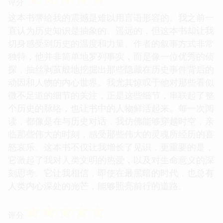
评分
这本书带给我的震撼是难以用言语形容的。我之前一
直认为历史知识是抽象的、遥远的，但这本书却让我
切身感受到历史的温度和力量。作者的叙事方式非常
独特，他并非简单地罗列事实，而是像一位优秀的侦
探，抽丝剥茧般地挖掘出那些隐藏在历史事件背后的
动因和人物的内心世界。我尤其惊叹于他对那些看似
微不足道的细节的关注，正是这些细节，串联起了整
个历史的脉络，也让书中的人物鲜活起来。每一次阅
读，都像是在与历史对话，我仿佛能够穿越时空，亲
临那些伟大的时刻，感受那些伟大的灵魂所经历的喜
怒哀乐。这本书不仅让我增长了见识，更重要的是，
它激起了我对人类文明的热爱，以及对生命意义的深
刻思考。它让我相信，即使在最黑暗的时代，也总有
人类内心深处的光芒，能够照亮前行的道路。
☆
☆
☆
☆
☆
评分