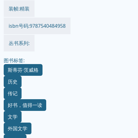
装帧:精装
isbn号码:9787540484958
丛书系列:
图书标签:
斯蒂芬·茨威格
历史
传记
好书，值得一读
文学
外国文学