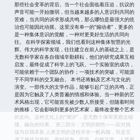
那些社会变革的背后。当一个社会面临着压迫，抗议的
声音可能一开始微弱，但当越来越多的人意识到共同的
苦难，当共同的诉求形成共鸣，那么哪怕是最强大的统
治也可能因此动摇。这里没有单一的“煽动者”，更多的
是一种集体意识的觉醒，一种对更美好生活的共同向
往。 在科学探索领域，我们也看到这种集体智慧的光
辉。伟大的科学发现，往往建立在前人的基础之上，是
无数科学家在各自领域辛勤耕耘，他们的研究成果互相
启发，最终促成了科学上的飞跃。一个实验室的成功，
可能依赖于一个团队的协作；一项技术的突破，可能源
于不同学科的交叉融合。 本书还将触及艺术与文化的
演变。一部伟大的文学作品，能够引起广泛的共鸣，正
是因为它触及了人类普遍的情感和体验。当一种新的艺
术风格出现，它可能首先被少数人所接受，但随着时间
的推移，它会影响到更多的艺术家，最终改变整个艺术
的走向。这种文化上的“潮汐”，是无数个体审美观念碰
撞、融合的结果。 第三部分：文明的韧性——应对挑
战与自我革新 人类文明的进程并非一帆风顺，而是充
满了挑战与危机。面对战争、瘟疫、自然灾害，人类展