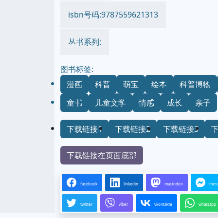
isbn号码:9787559621313
丛书系列:
图书标签:
漫画
科普
萌宝
绘本
科普博物
童书
儿童文学
情感
成长
亲子
下载链接1
下载链接2
下载链接3
下载链接在页面底部
facebook
linkedin
mastodon
mes
twitter
viber
vkontakte
whatsapp