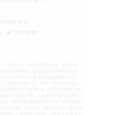
孩子也把你弄哭了吗？》。
有空照顾 孩子）；
去，摊上哪个算哪个）；
探讨。它并非一个简单的故事叙述，而是一次
是孩子的养育者，更是他们人生航程的引路
一个为人父母者内心最柔软也最坚韧的部分。
，以及那些日复一日、年复一年的辛勤付出。
场马拉松中的一位同行者，它用文字描绘了这
与家庭之间找到平衡，如何在给予孩子足够的
自主，给予最恰当的支持与引导。书中将涉及
骄傲与担忧，以及在孩子遭遇挫折时，那种感
上的共鸣，一种深刻的触动，一种爱意在碰撞中