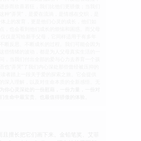
进步而欣喜若狂，我们比他们更骄傲；当我们
这种“弄哭”，是爱在流淌，是情感在交织，是
身体上的发育，更是他们心灵的成长，他们如
点，也会看到他们成长的烦恼和困惑。而父母
不仅仅是写给新手父母，它同样适用于有多年
不断反思、不断成长的过程。我们可能会因为
这些情绪的波动，都是为人父母真实生活的一
在问，当我们付出全部的爱与心力去养育一个孩
否也“弄哭”了我们内心深处那些曾经被压抑的
领读者踏上一段关于爱的探索之旅。它会提供
的深入理解，以及对生命本质的全新感悟。无
为你心灵深处的一份慰藉，一份力量，一份对
们生命中最宝贵、也最值得骄傲的体验。
而且擅长把它们画下来。金铅笔奖、艾菲