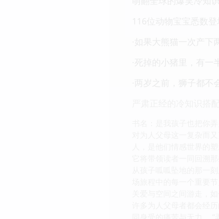
萌翻全球的爆笑冷知
116位动物宝宝悉数
·如果大熊猫一次产下
·死掉的小猪里，有一
·两岁之前，狮子都不
严肃正经的冷知识搭
书名：是我孩子也把你弄
对为人父母这一复杂而又
人，是他们情感世界的塑
它将带领读者一同回溯那
从孩子呱呱坠地的那一刻
场旅程中的每一个重要节
关爱与空间之间游走，如
许多为人父母者都会经历
同身受的痛苦与无力。 