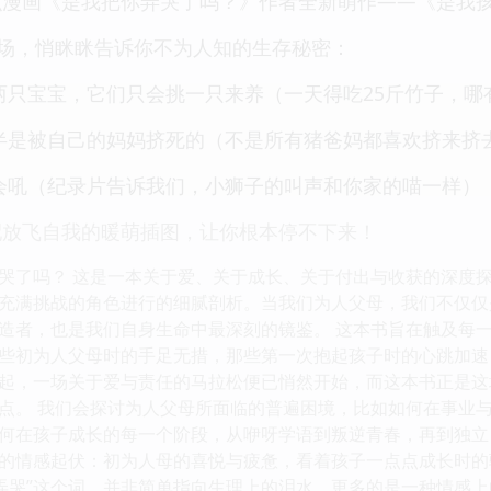
识漫画《是我把你弄哭了吗？》作者全新萌作——《是我
登场，悄眯眯告诉你不为人知的生存秘密：
两只宝宝，它们只会挑一只来养（一天得吃25斤竹子，哪
半是被自己的妈妈挤死的（不是所有猪爸妈都喜欢挤来挤
会吼（纪录片告诉我们，小狮子的叫声和你家的喵一样）
配放飞自我的暖萌插图，让你根本停不下来！
哭了吗？ 这是一本关于爱、关于成长、关于付出与收获的深度
充满挑战的角色进行的细腻剖析。当我们为人父母，我们不仅仅
造者，也是我们自身生命中最深刻的镜鉴。 这本书旨在触及每
些初为人父母时的手足无措，那些第一次抱起孩子时的心跳加速
起，一场关于爱与责任的马拉松便已悄然开始，而这本书正是这
点。 我们会探讨为人父母所面临的普遍困境，比如如何在事业
何在孩子成长的每一个阶段，从咿呀学语到叛逆青春，再到独立
的情感起伏：初为人母的喜悦与疲惫，看着孩子一点点成长时的
“弄哭”这个词，并非简单指向生理上的泪水，更多的是一种情感