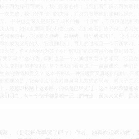
孩子因为摔倒而哭泣，我们跟着心疼；当我们看到孩子因为取得
一次失败，我们分享他们的失落，并努力教导他们如何站起来。
养。 书中也会深入挖掘孩子成长的每一个侧面，不仅仅是他们
我认知，如何发展同理心和责任感。我们会看到孩子身上的闪光
点和困惑中，扮演着支持者、鼓励者、引导者和榜样。 这本书
即将成为父母的人。它提醒我们，育儿的过程是一个不断学习、
腹大笑，也可能会因为孩子不理解我们的良苦用心而感到沮丧。
你弄哭了吗？”这句话，同时也是一个充满哲学意味的叩问。它是
人生变得更加丰富和完整？当我们看着孩子一点点成长，他们是
生命的激情和意义？ 这本书将以一种温暖而又真诚的笔触，带
更重要的是，它会引发读者对自身育儿方式的思考，对亲子关系
上，还是即将踏上这条路，抑或是已经走过，这本书都希望能成
我们明白，每一个孩子都是独一无二的奇迹，而为人父母，是我
画家，《是我把你弄哭了吗？》作者。她喜欢观察动物，