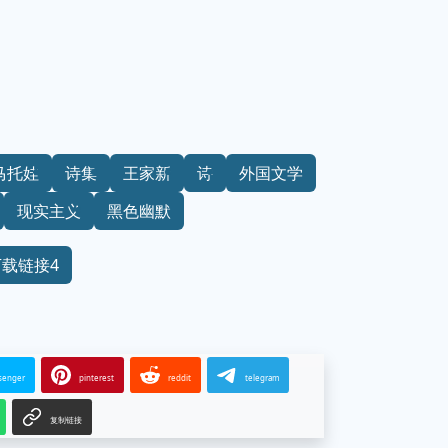
马托娃
诗集
王家新
诗
外国文学
现实主义
黑色幽默
下载链接4
senger
pinterest
reddit
telegram
复制链接