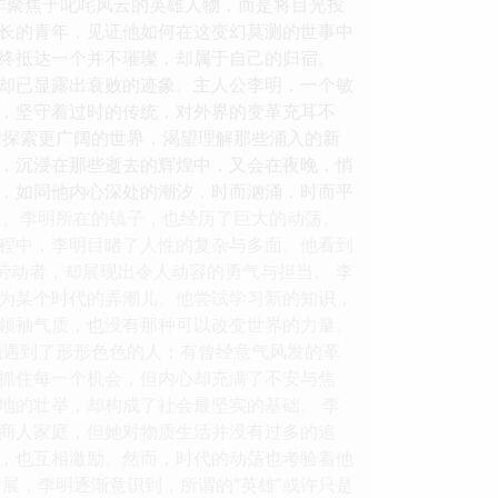
非聚焦于叱咤风云的英雄人物，而是将目光投
长的青年，见证他如何在这变幻莫测的世事中
终抵达一个并不璀璨，却属于自己的归宿。
却已显露出衰败的迹象。主人公李明，一个敏
，坚守着过时的传统，对外界的变革充耳不
望探索更广阔的世界，渴望理解那些涌入的新
，沉浸在那些逝去的辉煌中，又会在夜晚，悄
，如同他内心深处的潮汐，时而汹涌，时而平
立。李明所在的镇子，也经历了巨大的动荡。
程中，李明目睹了人性的复杂与多面。他看到
劳动者，却展现出令人动容的勇气与担当。 李
为某个时代的弄潮儿。他尝试学习新的知识，
领袖气质，也没有那种可以改变世界的力量。
他遇到了形形色色的人：有曾经意气风发的革
抓住每一个机会，但内心却充满了不安与焦
地的壮举，却构成了社会最坚实的基础。 李
商人家庭，但她对物质生活并没有过多的追
，也互相激励。然而，时代的动荡也考验着他
展，李明逐渐意识到，所谓的“英雄”或许只是