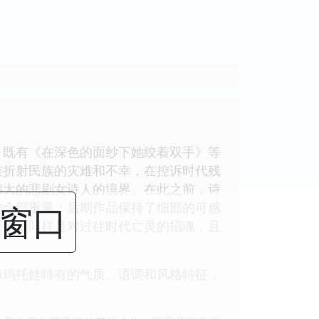
。既有《在深色的面纱下她绞着双手》等
难折射民族的灾难和不幸，在控诉时代残
伟大的悲剧女诗人的境界。在此之前，诗
闭窗口
的全部重量；后期作品保持了细部的可感
诗》，同样是对过往时代亡灵的招魂，且
赫玛托娃特有的气质、语调和风格特征，