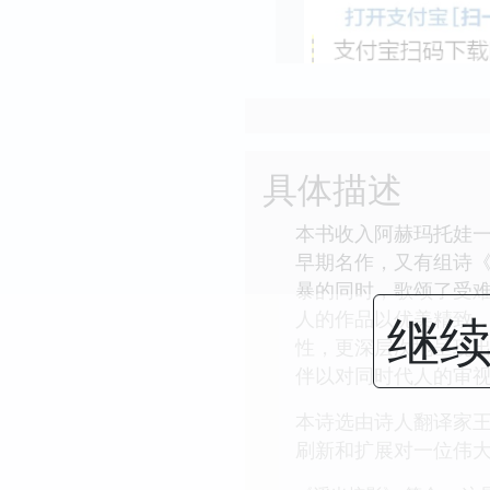
具体描述
本书收入阿赫玛托娃
早期名作，又有组诗
暴的同时，歌颂了受
继续
人的作品以优美精致
性，更深层次地呈现
伴以对同时代人的审
本诗选由诗人翻译家
刷新和扩展对一位伟