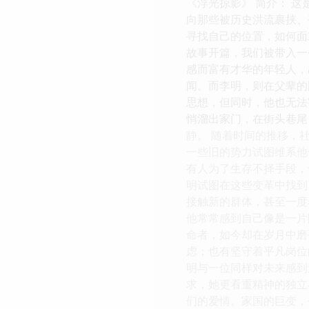
《浮光掠影》 简介： 
向那些被历史洪流裹挟、
寻找自己的位置，如何面
故事开篇，我们被带入一
感而富有才华的年轻人，
闻。而李明，则在父辈的
思想，但同时，他也无法
悄溜出家门，在街头巷尾
静。 随着时间的推移，
一些旧的势力试图维系他
有人为了生存不择手段，
明试图在这些变革中找到
接触新的群体，甚至一度
他常常感到自己像是一片
命者，如今却在岁月中磨
虑；也有坚守着平凡岗位
明与一位同样对未来感到
求，她更看重精神的独立
们的爱情。家国的巨变，