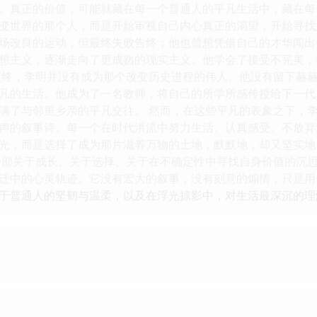
。真正的价值，可能就藏在每一个普通人的平凡生活中，藏在每
变世界的那个人，而是开始审视自己内心真正的渴望，开始寻找
场改良的运动，但最终失败告终；他也曾想凭借自己的才华闯出
想主义，逐渐走向了更成熟的现实主义。他学会了接受不完美，
最终，李明并没有成为那个改变历史进程的伟人。他没有留下赫
凡的生活。他成为了一名教师，将自己的所学所感传授给下一代
满了与邻里乡亲的平凡交往。 然而，在这些平凡的表象之下，
声的叙事诗。每一个在时代洪流中努力生活、认真感受、不放弃
光，而是选择了成为那片滋养万物的土地，默默地，却又坚实地
一部关于成长、关于选择、关于在不确定性中寻找自身价值的沉
迁中的心灵轨迹。它没有宏大的叙事，没有刻意的煽情，只是用
于普通人的坚韧与温柔，以及在浮光掠影中，对生活最深沉的理