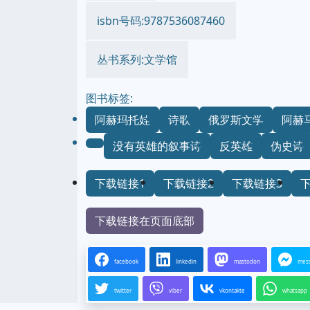
isbn号码:9787536087460
丛书系列:文学馆
图书标签:
阿赫玛托娃
诗歌
俄罗斯文学
阿赫
没有英雄的叙事诗
反英雄
伪史诗
下载链接1
下载链接2
下载链接3
下载链接在页面底部
facebook
linkedin
mastodon
mes
twitter
viber
vkontakte
whatsapp