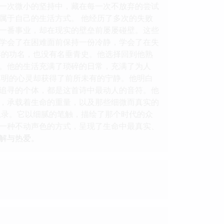
一次微小的坚持中，藏在每一次不放弃的尝试
属于自己的生活方式。 他经历了多次的失败
一番事业，却在现实的壁垒前屡屡碰壁。这些
学会了在困难面前保持一份冷静，学会了在失
赫的功名，也没有名垂青史。他选择回到他熟
。他的生活充满了琐碎的日常，充满了为人
李明的心灵却获得了前所未有的宁静。他明白
追寻的个体，都是这首诗中最动人的音符。他
，承载着生命的重量，以及那些细微而真实的
思录。它以细腻的笔触，描绘了那个时代的众
一种不动声色的方式，呈现了生命中最真实、
解与热爱。