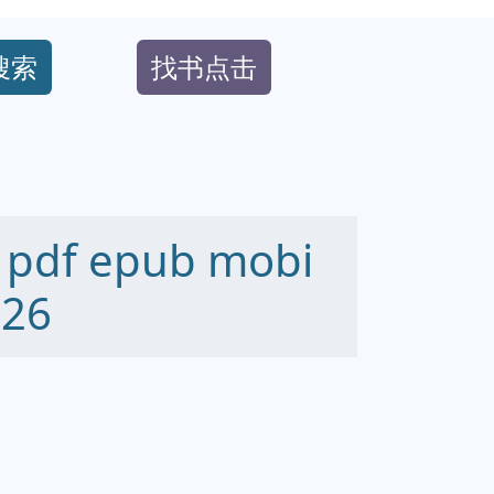
搜索
找书点击
f epub mobi
26