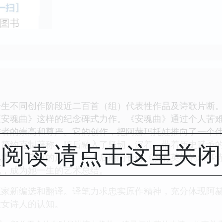
一生不同创作阶段近二百首（组）代表性作品及诗歌片断
《安魂曲》这样的纪念碑式力作。《安魂曲》通过个人苦
难者的崇高和尊严。它的创作，把阿赫玛托娃推向了一个
阅读 请点击这里关
、简约克制著称，随后融入了坚韧、沉着，带着历史赋予
出肃穆、庄重的风格。诗人后期的长诗《没有英雄的叙事
视，成为她一生的艺术总结。
王家新编选和翻译。译笔力求忠实原作精神，充分体现阿
大女诗人的认知。