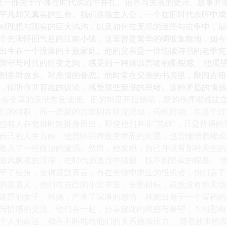
这是一部关于个体在时代洪流中挣扎、追寻与失落的史诗。故事并
平凡却又真实的生命。我们跟随主人公，一个在旧时代余晖中成
对理想与现实的巨大鸿沟，以及如何在无尽的迷茫与抗争中，最
个充满怀旧气息的江南小镇，这里曾是繁华的绸缎集散地，如今
出生在一个没落的士族家庭。他的父亲是一位饱读诗书的老学究
固守与时代的巨变之间，感受到一种难以言喻的撕裂感。 他渴
割舍对故乡、对亲情的眷恋。他时常在父亲的书房里，翻阅古籍
，倾听市井百姓的议论，感受那些新潮的思绪。这种矛盾的情感
社会变革的浪潮愈发汹涌。旧的制度开始崩塌，新的秩序艰难建
们的特权，而一些新的力量则在暗流涌动，伺机而动。在这个过
也有人在危难时刻挺身而出，即使他们并非“英雄”，只是普通的
自己的人生方向。他曾怀揣着改变世界的宏愿，也曾憧憬着能成
卷入了一些政治的漩涡。然而，他发现，自己并没有那种天生的
随风飘摇的浮萍，在时代的激流中颠簸，找不到坚实的根基。 
平了棱角，变得沉默寡言；有在夹缝中求生的投机者，他们善于
的普通人，他们在自己的小世界里，辛勤耕耘，虽然没有惊天动
迷茫的女子，林婉，产生了深厚的感情。林婉出身于一个富裕的
与情感的交流。他们在一起，分享彼此的困惑与希望，互相慰藉
个人的命运，都在不断地给他们的关系施加压力。 随着故事的发