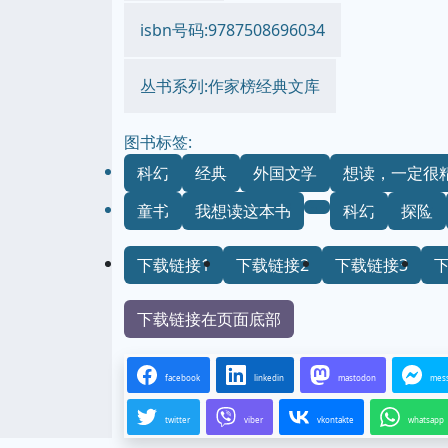
isbn号码:9787508696034
丛书系列:作家榜经典文库
图书标签:
科幻
经典
外国文学
想读，一定很
童书
我想读这本书
科幻
探险
下载链接1
下载链接2
下载链接3
下载链接在页面底部
facebook
linkedin
mastodon
mes
twitter
viber
vkontakte
whatsapp