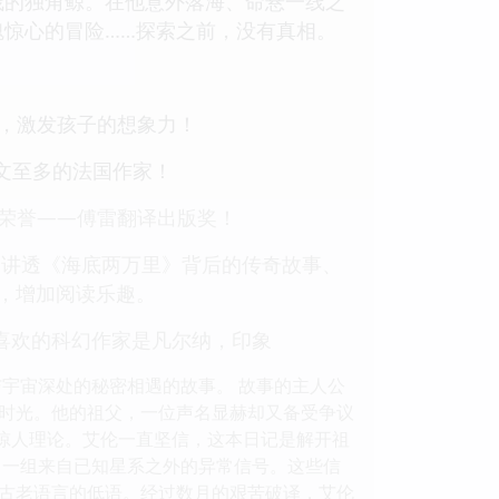
残的独角鲸。在他意外落海、命悬一线之
惊心的冒险……探索之前，没有真相。
，激发孩子的想象力！
外文至多的法国作家！
荣誉——傅雷翻译出版奖！
，讲透《海底两万里》背后的传奇故事、
，增加阅读乐趣。
喜欢的科幻作家是凡尔纳，印象
宇宙深处的秘密相遇的故事。 故事的主人公
时光。他的祖父，一位声名显赫却又备受争议
的惊人理论。艾伦一直坚信，这本日记是解开祖
了一组来自已知星系之外的异常信号。这些信
古老语言的低语。经过数月的艰苦破译，艾伦