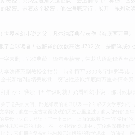
克斯教授，突然受邀加入远征队，去追捕传闻中神秘、凶
议的秘密。带着这个秘密，他在海底穿行，展开一系列动魄
相！世界科幻小说之父，凡尔纳经典代表作《海底两万里》
服了全球读者！被翻译的次数高达 4702 次，是翻译成
，一字未删，完整典藏！译者金桔芳，荣获法语翻译界至高
大学法语系副教授金桔芳，特别撰写5300多字精彩导读
；全书新增7幅精美彩插，突破性还原海底两万里奇情奇景
拜推荐：“我读四五年级时就开始看科幻小说，那时候极
个关于遗失的文明、跨越维度的追寻以及一个年轻天文学家如何与
文学家，他在一座古老而破败的天文台里度过了他大部分的童年
的实验中失踪，只留下了一本日记，上面记载着关于“星尘语”
通往未知宇宙的地图。 在一次例行的观测中，艾伦偶然捕捉到
电波，它们拥有复杂的结构和无法解释的数学规律，仿佛是一种