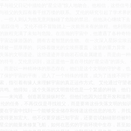
乎与祖父日记中描绘的“星尘语”惊人地吻合。他相信，这些信
与祖父的失踪有着千丝万缕的联系。 艾伦的研究引起了学术界
，一些人则认为他无意间触碰了危险的禁忌。但他决心继续下去
了追踪信号，艾伦不得不冒险踏上一次前所未有的旅程。他利用
的旅程充满了未知与危险。在浩瀚的宇宙中，他遭遇了各种奇特
宇宙边缘游荡的、拥有古老智慧的生物。 在一次深入星际尘埃
球被一层厚厚的、闪烁着微光的尘埃所覆盖，这里的重力异常，
失落的文明遗迹。这些遗迹并非由岩石或金属建造，而是由一种
的符号，艾伦意识到，这正是他一直在寻找的“星尘语”的源头。 
，而是以一种精神体的形态存在，他们是这个文明的守护者，也
了保护宇宙的平衡，进入了一个特殊的维度，成为了连接不同宇
索，指引着有缘人来理解宇宙的真正运作方式。 艾伦通过守望者
共鸣。他得知，这个失落的文明曾经也是一个繁盛的种族，他们
——来沟通、创造甚至操纵时空。但他们也因为过度开发和滥用
艾伦的任务，不再仅仅是寻找祖父，而是要将这份失落文明的知
要在宇宙中找到一个能够安全储存和传递这些信息的地方，并找
变得更加宏大。他不仅要穿越已知宇宙，还要尝试触碰那些被时
星尘的能量来修复飞船，如何在恶劣的宇宙环境中生存，甚至如