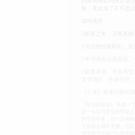
巴黎博物馆的阿罗纳
际，竟发现了不可思
编辑推荐
探索之前，没有真
凡尔纳经典科幻，征
本书译自法语原版
获奖译者、华东师范
文学地位、作者经历
《三体》作者刘慈欣膜
《星尘的低语》 这是一
是一位名叫艾伦的年轻天
的宇宙学家，在一次神秘
父失踪之谜的关键，也是
号不同于任何已知的无线