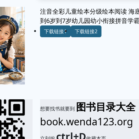
注音全彩儿童绘本分级绘本阅读 海
到6岁到7岁幼儿园幼小衔接拼音学
下载链接1
下载链接2
图书目录大全
想要找书就要到
book.wenda123.org
ctrl+D
立刻按
收藏本页