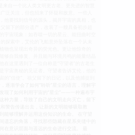
号是来自一个比人类文明更古老、更先进的智慧
的广泛关注，但也招来了怀疑和敌意。一些人
，他要找到信号的源头，揭开宇宙的真相，也
祖父留下的部分遗产，改装了一艘具备初步超
的宇宙现象：如吞噬一切的星云、能扭曲时空
云的探索中，艾伦的飞船意外坠落在一个从未
植物也呈现出奇异的荧光色。更让他惊奇的
能够自我修复、并且能与环境共鸣的能量结晶
他在这里遇到了一位自称是“守望者”的古老生
是宇宙奥秘的见证者。守望者告诉艾伦，他的
宙的“信使”。祖父留下的日记，以及他捕捉到
，逐渐学会了如何“聆听”星尘的语言，理解宇
发现了如何利用宇宙的“星尘”——一种遍布宇
这种力量，导致了自己的文明走向灭亡，留下
识和警告传递出去，让新的文明能够吸取教
到能够理解并运用这份知识的生命。 在守望
间遗忘的角落，寻找那些隐藏在星系夹缝中的
何在意识层面与遥远的生命进行交流。 最