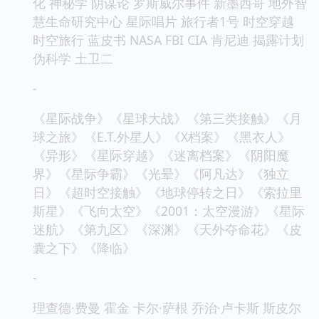
化 神秘学 阴谋论 罗斯威尔事件 新墨西哥 地外智
慧生命研究中心 星际唱片 旅行者1号 时空穿越
时空旅行 蓝皮书 NASA FBI CIA 肯尼迪 揭露计划
伪科学 土卫二
-
《星际战争》《星球大战》《第三类接触》《月
球之旅》《E.T.外星人》《X档案》《黑衣人》
《异形》《星际穿越》《迷离档案》《阴阳魔
界》《星际争霸》《光晕》《阿凡达》《独立
日》《超时空接触》《地球停转之日》《索拉里
斯星》《飞向太空》《2001：太空漫游》《星际
迷航》《第九区》《深渊》《天外夺命花》《皮
囊之下》《降临》
-
理查德·费曼 霍金 卡尔·萨根 乔治·卢卡斯 斯皮尔