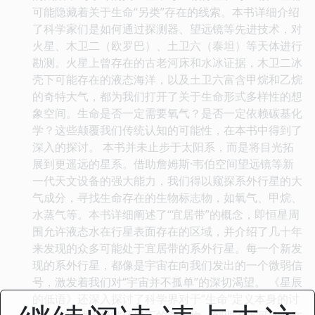
可能隐藏着关于生命“另类”存在的线索。本书详细介绍
了科学家们是如何通过探测器、望远镜等先进技术，对
火星、木卫二（欧罗巴）、土卫六（泰坦）等天体进行
勘测。火星上曾存在的古老河床和水冰证据，木卫二冰
壳下可能存在的液态海洋，以及土卫六富含甲烷和乙烷
的奇特大气，都为我们打开了关于生命形式多样性的想
象空间。生命是否一定需要氧气？是否一定依赖碳基化
学？这些颠覆我们传统认知的可能性，在本书中得到了
深入的探讨。 本书并未止步于太阳系，而是将目光拓
展到更遥远的星系。借助詹姆斯·韦伯空间望远镜等新
一代天文设备的强大能力，我们得以窥探系外行星的大
气成分，寻找生命存在的生物标志物，如氧气、甲烷、
水蒸气等。本书详细阐述了“宜居带”的概念，即恒星周
围允许液态水在行星表面存在的区域，并介绍了几十年
来发现的众多可能处于宜居带的系外行星。每一个新发
现的系外行星，都像是宇宙在向我们发出的一个微弱信
号，激发着我们对“宇宙并不孤单”的深切渴望。 《星辰
的低语》还深入探讨了科学界对于“生命”定义本身的讨