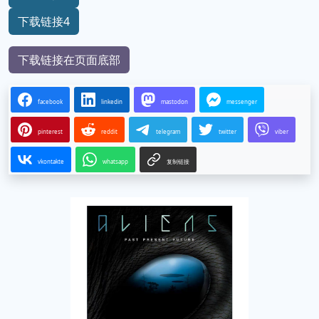
下载链接4
下载链接在页面底部
facebook
linkedin
mastodon
messenger
pinterest
reddit
telegram
twitter
viber
vkontakte
whatsapp
复制链接