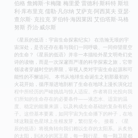
伯格 詹姆斯·卡梅隆 梅里爱 雷德利·斯科特 斯坦
利·库布里克 儒勒·凡尔纳 艾萨克·阿西莫夫 亚瑟·
查尔斯· 克拉克 罗伯特·海因莱因 艾伯塔斯·马格
努斯 乔治·威尔斯
《星辰的低语：宇宙生命探索纪实》 在浩瀚无垠的宇
宙深处，是否还存在着与我们一同呼吸、一同仰望星空
的生命？《星辰的低语》并非一本描绘外星文明奇幻史
诗的读物，而是一次深邃而严谨的科学探索之旅，它带
领读者穿越时空的界限，审视人类对宇宙生命起源和可
能性的不懈追问。 本书从地球生命诞生之初那最初的
火花开始，循序渐进地剖析了生命在地球上漫长演化过
程中所经历的严峻挑战与惊人适应。作者将目光投向我
们所知的生命存在的必要条件——液态水、适宜的温
度、稳定的能量来源，以及构成生命基础的复杂有机分
子。这些基本要素，如同宇宙为生命播下的种子，在地
球这颗蓝色星球上生根发芽，繁衍至今。 接着，《星
辰的低语》将视角转向我们赖以生存的太阳系。从炙热
的太阳，到冰冷的冥王星，每一颗行星、每一颗卫星都