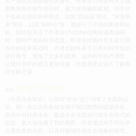
常严谨且充满前瞻性的著作。作者在引用各种天文观
测数据和生物学理论时，都力求准确和客观。书中对
于生命起源的各种假说，比如“原始汤”理论、“深海热
泉”理论，以及“胚种论”等，都进行了详细的阐述和比
较。我特别关注了作者在讨论DNA结构和基因编码
时，那种严谨的科学态度。即使在猜测外星生命可能
存在的化学基础时，作者也始终基于已有的科学知识
进行推导，避免了过多的臆测。这种科学的严谨性，
让我对书中的观点更加信服，也更愿意去深入了解那
些未解之谜。
☆
☆
☆
☆
☆
评分
《外星生命简史》让我对“生命”这个词有了全新的认
识。我一直以为生命就等同于我们熟悉的碳基生命，
但书中对硅基生命、氨基生命等其他可能生命形式的
设想，极大地拓展了我的视野。作者通过对不同化学
元素性质的分析，以及对极端环境生命现象的研究，