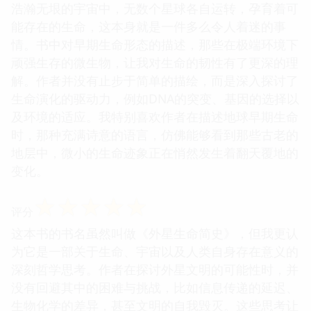
浩瀚无垠的宇宙中，无数个星球各自运转，孕育着可
能存在的生命，这本身就是一件多么令人着迷的事
情。书中对早期生命形态的描述，那些在极端环境下
顽强生存的微生物，让我对生命的韧性有了更深的理
解。作者并没有止步于简单的描绘，而是深入探讨了
生命演化的驱动力，例如DNA的突变、基因的选择以
及环境的适应。我特别喜欢作者在描述地球早期生命
时，那种充满诗意的语言，仿佛能够看到那些古老的
地层中，微小的生命迹象正在悄然发生着翻天覆地的
变化。
☆
☆
☆
☆
☆
评分
这本书的书名虽然叫做《外星生命简史》，但我更认
为它是一部关于生命、宇宙以及人类自身存在意义的
深刻哲学思考。作者在探讨外星文明的可能性时，并
没有回避其中的困难与挑战，比如信息传递的延迟、
生物化学的差异，甚至文明的自我毁灭。这些思考让