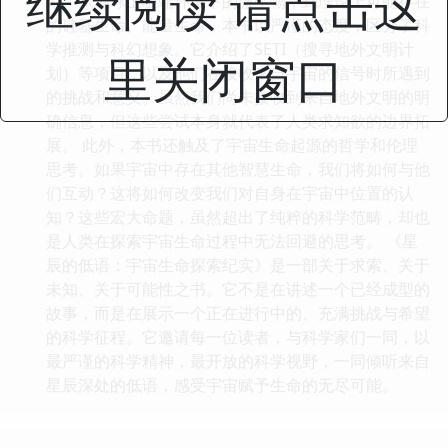
继续阅读 请点击这
论。从地球上极端环境下的微生物，到理论上可能存在
的硅基生命、能量生命，本书以严谨的态度，区分了科
学推测与科幻想象。它介绍了SETI（搜寻地外文明计
里关闭窗口
划）等项目，以及他们在接收来自宇宙的信号时所遇到
的挑战和意义。虽然我们尚未接收到来自地外文明的明
确信息，但这些尝试本身就代表了人类求知欲的边界拓
展。 此外，本书还触及了宇宙生命起源的哲学和伦理
思考。如果宇宙中存在其他智慧生命，我们将如何与他
们互动？这将如何改变我们对自身在宇宙中位置的认
知？这些宏大命题，虽然超出了纯粹的科学范畴，却也
是人类在探索宇宙生命过程中无法回避的思考。 《星
辰的低语：宇宙生命探索纪实》是一部关于求索、关于
未知、关于可能性之书。它不是在讲述一个已经成型的
故事，而是在展示一个正在进行中的、充满挑战与希望
的科学征程。它邀请每一位读者，与科学家们一同，以
最严谨的科学精神，最开放的科学视野，一同倾听来自
星辰深处的低语，感受宇宙赋予生命的无尽可能。