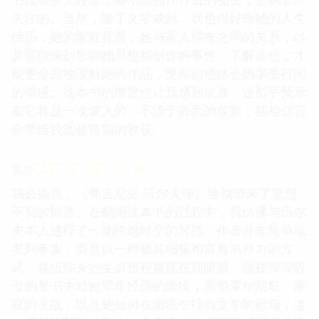
关注的。当然，除了文学成就，我也很好奇她的人生
经历，她的家庭背景，她与家人朋友之间的关系，以
及那些深刻影响她思想和创作的事件。了解这些，才
能更全面地理解她的作品，更深刻地体会她字里行间
的情感。这本书的厚度也让我感到欣喜，这似乎预示
着它将是一次深入的、不流于表面的探索，我相信它
会带给我远超预期的收获。
☆
☆
☆
☆
☆
评分
我必须说，《弗吉尼亚·伍尔夫传》给我带来了意想
不到的惊喜。在翻阅这本书的过程中，我仿佛与伍尔
夫本人进行了一场跨越时空的对话。作者并非简单地
罗列事实，而是以一种极其细腻和富有洞察力的方
式，将伍尔夫的生命旅程展现在我眼前。我被深深吸
引的是书中对她早年经历的描绘，那些童年阴影，家
庭的变故，以及她如何在困境中找到文学的慰藉，这