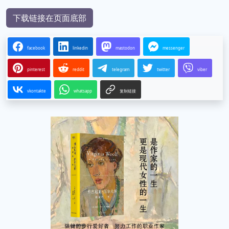
下载链接在页面底部
facebook
linkedin
mastodon
messenger
pinterest
reddit
telegram
twitter
viber
vkontakte
whatsapp
复制链接