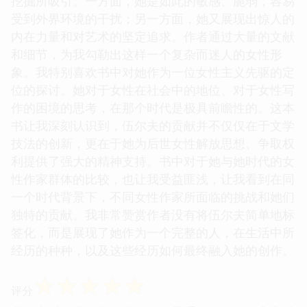
挖掘所吸引。一方面，她是如此的敏感、脆弱，容易
受到外界环境的干扰；另一方面，她又展现出惊人的
内在力量和对艺术的坚定追求。作者通过大量的文献
和细节，为我勾勒出这样一个复杂而迷人的女性形
象。我特别喜欢书中对她作为一位女性主义先驱的定
位的探讨。她对于女性在社会中的地位、对于女性写
作的困境的思考，在那个时代是极具前瞻性的。这本
书让我深刻认识到，伍尔夫的贡献并不仅仅在于文学
技法的创新，更在于她为后世女性解放思想、争取权
利提供了强大的精神支持。书中对于她与她时代的女
性作家群体的比较，也让我受益匪浅，让我看到在同
一个时代背景下，不同女性作家所面临的挑战和她们
独特的贡献。我非常赞赏作者没有将伍尔夫简单地标
签化，而是展现了她作为一个完整的人，在生活中所
经历的种种，以及这些经历如何最终融入她的创作。
☆
☆
☆
☆
☆
评分