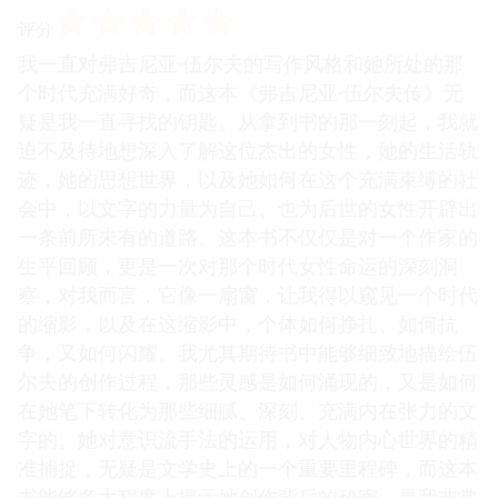
☆
☆
☆
☆
☆
评分
我一直对弗吉尼亚·伍尔夫的写作风格和她所处的那
个时代充满好奇，而这本《弗吉尼亚·伍尔夫传》无
疑是我一直寻找的钥匙。从拿到书的那一刻起，我就
迫不及待地想深入了解这位杰出的女性，她的生活轨
迹，她的思想世界，以及她如何在这个充满束缚的社
会中，以文字的力量为自己、也为后世的女性开辟出
一条前所未有的道路。这本书不仅仅是对一个作家的
生平回顾，更是一次对那个时代女性命运的深刻洞
察，对我而言，它像一扇窗，让我得以窥见一个时代
的缩影，以及在这缩影中，个体如何挣扎、如何抗
争，又如何闪耀。我尤其期待书中能够细致地描绘伍
尔夫的创作过程，那些灵感是如何涌现的，又是如何
在她笔下转化为那些细腻、深刻、充满内在张力的文
字的。她对意识流手法的运用，对人物内心世界的精
准捕捉，无疑是文学史上的一个重要里程碑，而这本
书能够多大程度上揭示她创作背后的秘密，是我非常