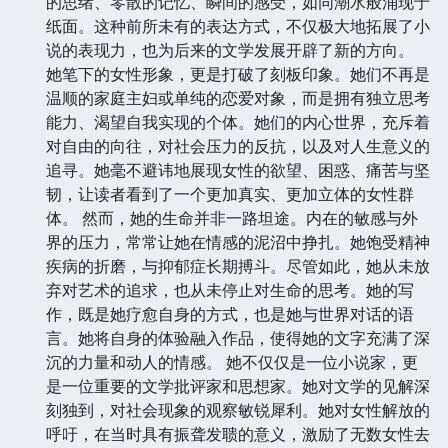
的思绪、零散的记忆、瞬间的感受，如同潮水般涌现于
纸面。这种前所未有的表达方式，不仅极大地拓展了小
说的表现力，也为后来的文学发展开辟了新的方向。
她笔下的女性形象，更是打破了刻板印象。她们不再是
温顺的家庭主妇或单纯的恋爱对象，而是拥有独立思考
能力、渴望自我实现的个体。她们的内心世界，充斥着
对自由的向往，对社会压力的反抗，以及对人生意义的
追寻。她毫不避讳地展现女性的欲望、困惑、痛苦与坚
韧，让读者看到了一个更加真实、更加立体的女性群
体。 然而，她的生命并非一路坦途。内在的敏感与外
界的压力，常常让她在情感的泥沼中挣扎。她饱受精神
疾病的折磨，与抑郁症长期搏斗。尽管如此，她从未放
弃对艺术的追求，也从未停止对生命的思考。她的写
作，既是她疗愈自身的方式，也是她与世界对话的语
言。她将自身的体验融入作品，使得她的文字充满了深
沉的力量和动人的情感。 她不仅仅是一位小说家，更
是一位重要的文学批评家和思想家。她对文学的见解深
刻独到，对社会现象的观察敏锐犀利。她对女性解放的
呼吁，在当时具有振聋发聩的意义，激励了无数女性去