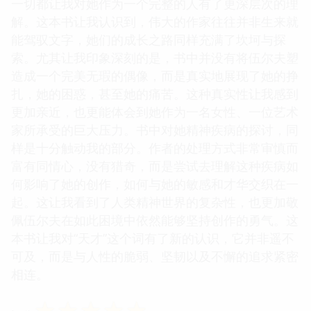
一切都让我对她作为一个完整的人有了更深层次的理
解。这本书让我认识到，伟大的作家往往并非生来就
能驾驭文字，她们的成长之路同样充满了坎坷与探
索。尤其让我印象深刻的是，书中并没有将伍尔夫塑
造成一个完美无瑕的偶像，而是真实地展现了她的挣
扎，她的困惑，甚至她的痛苦。这种真实性让我感到
更加亲近，也更能体会到她作为一名女性、一位艺术
家所承受的巨大压力。书中对她精神疾病的探讨，同
样是十分触动我的部分。作者的处理方式非常审慎而
富有同情心，没有猎奇，而是尝试去理解这种疾病如
何影响了她的创作，如何与她的敏感和才华交织在一
起。这让我看到了人类精神世界的复杂性，也更加敬
佩伍尔夫在如此困境中依然能够坚持创作的勇气。这
本书让我对“天才”这个词有了新的认识，它并非遥不
可及，而是与人性的脆弱、坚韧以及不懈的追求紧密
相连。
☆
☆
☆
☆
☆