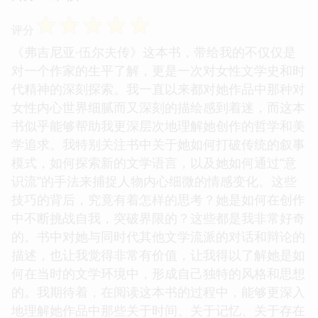
☆
☆
☆
☆
☆
评分
《弗吉尼亚·伍尔夫传》这本书，带给我的不仅仅是
对一个作家的生平了解，更是一次对女性文学史和时
代精神的深刻探索。我一直以来都对她作品中那种对
女性内心世界细腻而又深刻的描绘感到着迷，而这本
书似乎能够帮助我更深层次地理解她创作的哲学和美
学追求。我特别关注书中关于她如何打破传统的叙事
模式，如何探索新的文学语言，以及她如何通过“意
识流”的手法来捕捉人物内心细微的情感变化。这些
技巧的背后，究竟有着怎样的思考？她是如何在创作
中不断挑战自我，突破界限的？这些都是我非常好奇
的。书中对她与同时代其他文学流派的对话和辩论的
描述，也让我觉得非常有价值，让我得以了解她是如
何在当时的文学环境中，形成自己独特的风格和思想
的。我期待着，在阅读这本书的过程中，能够更深入
地理解她作品中那些关于时间、关于记忆、关于存在