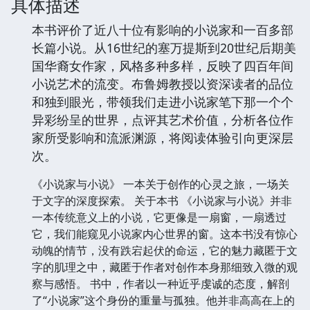
具体描述
本书评价了近八十位有影响的小说家和一百多部
长篇小说。从16世纪的塞万提斯到20世纪后期美
国华裔女作家，风格多种多样，反映了四百年间
小说艺术的流变。布鲁姆教授以资深读者的品位
和独到眼光，带领我们走进小说家笔下那一个个
异彩纷呈的世界，点评其艺术价值，分析各位作
家所受影响和流派渊源，将阅读体验引向更深层
次。
《小说家与小说》 一本关于创作的心灵之旅，一场关
于文字的深度探索。 关于本书 《小说家与小说》并非
一本传统意义上的小说，它更像是一扇窗，一扇透过
它，我们能窥见小说家内心世界的窗。这本书没有惊心
动魄的情节，没有跌宕起伏的命运，它的魅力藏匿于文
字的肌理之中，藏匿于作者对创作本身那细致入微的观
察与感悟。 书中，作者以一种近乎虔诚的态度，解剖
了“小说家”这个身份的重量与孤独。他并非高高在上的