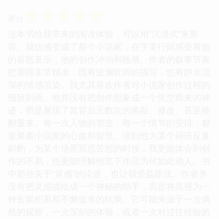
☆
☆
☆
☆
☆
评分
这本书给我带来的阅读体验，可以用“沉浸式”来形
容。我仿佛变成了那个小说家，在字里行间感受着他
的喜怒哀乐，他的创作冲动和瓶颈。作者的叙事节奏
把握得非常精准，既有波澜壮阔的描写，也有静水流
深的情感渲染。我尤其喜欢作者对小说家创作过程的
细致刻画。他并没有把创作想象成一个凭空而来的神
迹，而是展现了其背后无数次的推敲、修改、甚至推
翻重来。每一次人物的塑造，每一个情节的安排，都
凝聚着小说家的心血和智慧。读到他为某个词语反复
斟酌，为某个场景冥思苦想的时候，我更能体会到创
作的不易，也更能理解他笔下作品为何如此动人。书
中那些关于“灵感”的论述，也让我受益匪浅。作者并
没有把灵感描绘成一个神秘的助手，而是将其视为一
种长期积累和不懈追求的结果。它可能来源于一次偶
然的观察，一次深刻的体验，或者一次对过往经验的