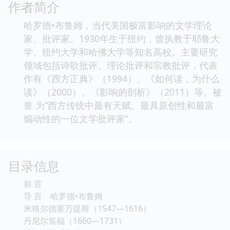
作者简介
哈罗德•布鲁姆，当代美国极富影响的文学理论
家、批评家。1930年生于纽约，曾执教于耶鲁大
学、纽约大学和哈佛大学等知名高校。主要研究
领域包括诗歌批评、理论批评和宗教批评，代表
作有《西方正典》（1994）、《如何读，为什么
读》（2000）、《影响的剖析》（2011）等。被
誉 为“西方传统中最有天赋、最具原创性和最富
煽动性的一位文学批评家”。
目录信息
前 言
导 言 哈罗德•布鲁姆
米格尔德塞万提斯（1547—1616）
丹尼尔笛福（1660—1731）