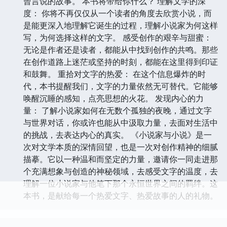
曾言说的故事。 本书将带给你什么？ 理解文学的深
度： 你将不再仅仅从一个读者的角度去欣赏小说，而
是能更深入地理解它诞生的过程，理解小说家为何这样
写，为何选择这样的文字。 感受创作的艰辛与甜蜜：
无论是作者还是读者，都能从中找到创作的共鸣。那些
在创作道路上迷茫或坚持的时刻，都能在这里得到印证
和鼓舞。 重拾对文字的热爱： 在这个信息爆炸的时
代，本书提醒我们，文字的力量依然无可替代。它能够
唤醒沉睡的感知，点亮思想的火花。 发现内心的力
量： 了解小说家如何在无数个孤独的夜晚，通过文字
与世界对话，你或许也能从中汲取力量，去面对生活中
的挑战，去表达内心的真实。 《小说家与小说》是一
次对文学本质的深情回望，也是一次对创作精神的细腻
描摹。它以一种温和而坚定的力量，邀请你一同走进那
个充满想象与创造的神秘领域，去感受文字的温度，去
理解一位小说家与他笔下那个永恒世界之间的羁绊。这
本书，是献给每一个热爱文字、热爱故事的人的礼物。