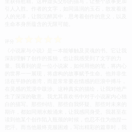
里获得慰藉。这种虚实交织的描写，让整个故事更加
引人入胜。作者的文字，如同温润的玉石，散发着迷
人的光泽，让我沉醉其中，思考着创作的意义，以及
生命本身所蕴含的无限可能。
☆
☆
☆
☆
☆
评分
《小说家与小说》是一本能够触及灵魂的书。它让我
深刻理解了创作的孤独，也让我感受到了文字的力
量。我看到的是一位小说家，如何用他的笔，将内心
的世界一一展现，将虚构的故事赋予生命。他并非生
活在平静的港湾，而是常常要在情感的巨浪中搏斗，
在灵感的荒漠中跋涉。这种真实的描绘，让我对他产
生了深深的敬意。我尤其喜欢书中对于小说家内心独
白的描写。那些纠结、那些自我怀疑、那些对未来的
期许，都如同潮水般涌来，让我感同身受。我甚至在
读到他某个创作陷入瓶颈的时候，也忍不住为他捏一
把汗。而当他最终克服困难，写出精彩的篇章时，我