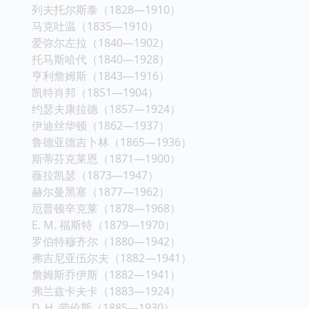
列夫托尔斯泰（1828—1910）
马克吐温（1835—1910）
爱弥尔左拉（1840—1902）
托马斯哈代（1840—1928）
亨利詹姆斯（1843—1916）
凯特肖邦（1851—1904）
约瑟夫康拉德（1857—1924）
伊迪丝华顿（1862—1937）
鲁德亚德吉卜林（1865—1936）
斯蒂芬克莱恩（1871—1900）
薇拉凯瑟（1873—1947）
赫尔曼黑塞（1877—1962）
厄普顿辛克莱（1878—1968）
E. M. 福斯特（1879—1970）
罗伯特穆齐尔（1880—1942）
弗吉尼亚伍尔夫（1882—1941）
詹姆斯乔伊斯（1882—1941）
弗兰兹卡夫卡（1883—1924）
D. H. 劳伦斯（1885—1930）