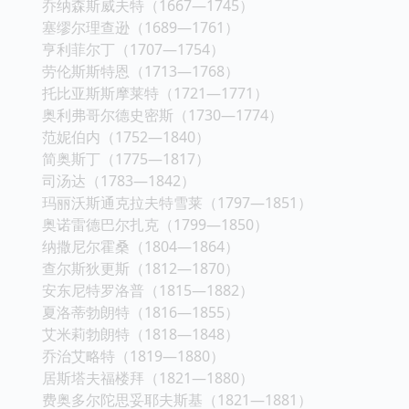
乔纳森斯威夫特（1667—1745）
塞缪尔理查逊（1689—1761）
亨利菲尔丁（1707—1754）
劳伦斯斯特恩（1713—1768）
托比亚斯斯摩莱特（1721—1771）
奥利弗哥尔德史密斯（1730—1774）
范妮伯内（1752—1840）
简奥斯丁（1775—1817）
司汤达（1783—1842）
玛丽沃斯通克拉夫特雪莱（1797—1851）
奥诺雷德巴尔扎克（1799—1850）
纳撒尼尔霍桑（1804—1864）
查尔斯狄更斯（1812—1870）
安东尼特罗洛普（1815—1882）
夏洛蒂勃朗特（1816—1855）
艾米莉勃朗特（1818—1848）
乔治艾略特（1819—1880）
居斯塔夫福楼拜（1821—1880）
费奥多尔陀思妥耶夫斯基（1821—1881）