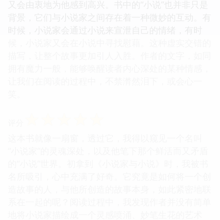
又会由衷地为他感到高兴。书中的“小说”也并非只是
背景，它们与小说家之间存在着一种微妙的互动。有
时候，小说家会通过小说来宣泄自己的情绪，有时
候，小说家又会在小说中寻找慰藉。这种虚实交错的
描写，让整个故事更加引人入胜。作者的文字，如同
拥有魔力一般，能够唤醒读者内心深处的某种情感，
让我们在阅读的过程中，不禁潸然泪下，或会心一
笑。
☆
☆
☆
☆
☆
评分
这本书就像一扇窗，透过它，我得以窥见一个名叫
“小说家”的灵魂深处，以及他笔下那个鲜活而又矛盾
的“小说”世界。初拿到《小说家与小说》时，我被书
名所吸引，心中充满了好奇。它究竟是如何将一个创
造故事的人，与他所创造的故事本身，如此紧密地联
系在一起的呢？阅读过程中，我发现作者并没有简单
地将小说家描绘成一个灵感喷涌、妙笔生花的艺术