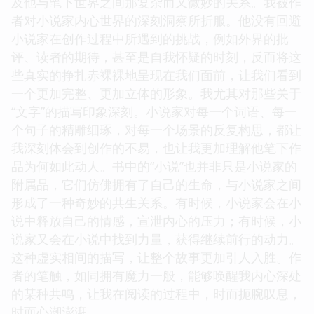
及他与笔下世界之间那复杂而又微妙的关系。我被作
者对小说家内心世界的深刻洞察所折服。他没有回避
小说家在创作过程中所遇到的挑战，例如外界的批
评、读者的期待，甚至是自我怀疑的时刻，反而将这
些真实的挣扎赤裸裸地呈现在我们面前，让我们看到
一个更加完整、更加立体的形象。我尤其对那些关于
“文字”的描写印象深刻。小说家对每一个词语、每一
个句子的精雕细琢，对每一个场景的反复构思，都让
我深刻体会到创作的不易，也让我更加理解他笔下作
品为何如此动人。书中的“小说”也并非只是小说家的
附属品，它们仿佛拥有了自己的生命，与小说家之间
形成了一种奇妙的共生关系。有时候，小说家会在小
说中释放自己的情感，宣泄内心的压力；有时候，小
说家又会在小说中找到力量，获得继续前行的动力。
这种虚实相间的描写，让整个故事更加引人入胜。作
者的笔触，如同拥有魔力一般，能够唤醒我内心深处
的某种共鸣，让我在阅读的过程中，时而扼腕叹息，
时而心潮澎湃。