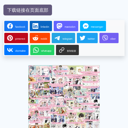
下载链接在页面底部
facebook
linkedin
mastodon
messenger
pinterest
reddit
telegram
twitter
viber
vkontakte
whatsapp
复制链接