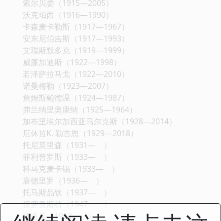
索尔贝娄（1915—2005）
沃克珀西（1916—1990）
卡森麦卡勒斯（1917—1967）
安东尼伯吉斯（1917—1993）
艾瑞斯默多克（1919—1999）
威廉加迪斯（1922—1998）
若泽萨拉马戈（1922—2010）
诺曼梅勒（1923—2007）
詹姆斯鲍德温（1924—1987）
弗兰纳里奥康纳（1925—1964）
加布里埃尔加西亚马尔克斯（1928—2014）
厄休拉K. 勒古恩（1929—2018）
托尼莫里森（1931— ）
菲利普罗斯（1933— ）
科马克麦卡锡（1933— ）
唐德里罗（1936— ）
托马斯品钦（1937— ）
保罗奥斯特（1947— ）
谭恩美（1952— ）