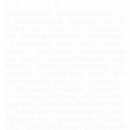
☆
☆
☆
☆
☆
评分
这本书让我开始思考，“我”与“我所创造”之间的关
系。我眼中的那位小说家，并非高高在上、遥不可及
的艺术家，而是一个与我们一样，会在人生的岔路口
徘徊，会在夜晚独自思索的普通人。他用文字构建了
一个属于自己的王国，也在这个王国里，寻找着属于
自己的意义。我惊叹于作者对小说家内心世界的细腻
刻画。他描绘了小说家在面对外界的质疑时，内心的
痛苦与挣扎，也展现了他对创作的热爱与执着。这些
真实的描绘，让人物形象更加立体、更加动人。我尤
其喜欢书中那些关于“灵感”的片段。它并非凭空而
降，而是小说家在生活中细致观察、深刻体验的积
累。这种对灵感“人性化”的解读，让我觉得创作并非
只能依靠天赋，而是可以通过积极的探索和学习来接
近。书中的“小说”也并非只是他创作的产物，它们更
像是他生命的一部分，是他思想的延伸。它们在某种
程度上，也反过来影响着小说家，塑造着他的认知和