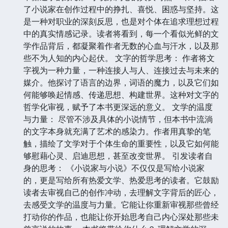
了小说家在创作过程中的挣扎、喜悦、困惑与坚持。这
是一种对职业的深刻反思，也是对个体在追求理想过程
中的真实情感记录。读者将看到，每一个看似光鲜的文
学作品背后，都凝聚着作者无数的心血与汗水，以及那
些不为人知的内心起伏。 文字的哲学思考： 作者将文
字视为一种力量，一种连接人与人、连接过去与未来的
媒介。他探讨了语言的边界，词语的魔力，以及它们如
何能够唤起情感、传递思想、构建世界。这种对文字的
哲学化审视，赋予了本书更深远的意义。 文学的温度
与力量： 尽管不涉及具体的小说情节，但本书中流淌
的文字本身就充满了艺术的感染力。作者用真挚的笔
触，描绘了文学对于个体生命的重要性，以及它如何能
够慰藉心灵、启迪思想，甚至改变世界。 引发读者自
身的思考： 《小说家与小说》不仅仅是写给小说家
的，更是写给所有热爱文学、热爱思考的读者。它鼓励
读者去审视自己的创作冲动，去理解文字背后的匠心，
去感受文学的温度与力量。它能让你重新审视那些曾经
打动你的作品，也能让你开始思考自己内心深处那些未