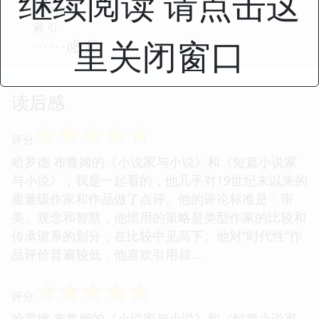
继续阅读 请点击这
延伸阅读
索 引
里关闭窗口
收起
· · · · · · (
)
读后感
☆
☆
☆
☆
☆
评分
哈罗德 布鲁姆的《小说家与小说》和《短篇小说家
与小说》，我是一起看的，他几乎对19世纪末以来的
重量级作家和作品做了点评。他的评论标准是：审
美、观念和智慧，他惯用的策略是类型作家的比较和
传承谱系的划分，在比较中见高下。他对“时代性”作
品评价普遍较低，他喜欢引用叔...
☆
☆
☆
☆
☆
评分
哈罗德 布鲁姆的《小说家与小说》和《短篇小说家