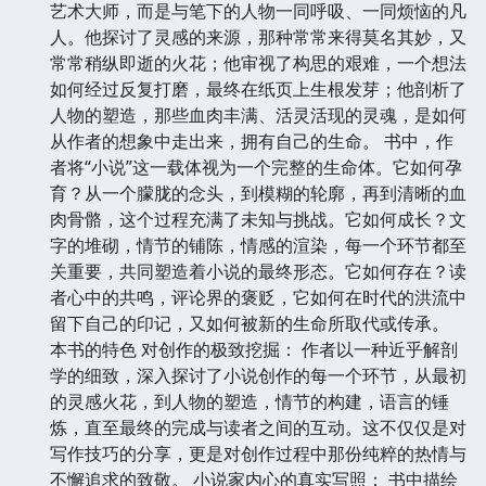
艺术大师，而是与笔下的人物一同呼吸、一同烦恼的凡
人。他探讨了灵感的来源，那种常常来得莫名其妙，又
常常稍纵即逝的火花；他审视了构思的艰难，一个想法
如何经过反复打磨，最终在纸页上生根发芽；他剖析了
人物的塑造，那些血肉丰满、活灵活现的灵魂，是如何
从作者的想象中走出来，拥有自己的生命。 书中，作
者将“小说”这一载体视为一个完整的生命体。它如何孕
育？从一个朦胧的念头，到模糊的轮廓，再到清晰的血
肉骨骼，这个过程充满了未知与挑战。它如何成长？文
字的堆砌，情节的铺陈，情感的渲染，每一个环节都至
关重要，共同塑造着小说的最终形态。它如何存在？读
者心中的共鸣，评论界的褒贬，它如何在时代的洪流中
留下自己的印记，又如何被新的生命所取代或传承。
本书的特色 对创作的极致挖掘： 作者以一种近乎解剖
学的细致，深入探讨了小说创作的每一个环节，从最初
的灵感火花，到人物的塑造，情节的构建，语言的锤
炼，直至最终的完成与读者之间的互动。这不仅仅是对
写作技巧的分享，更是对创作过程中那份纯粹的热情与
不懈追求的致敬。 小说家内心的真实写照： 书中描绘