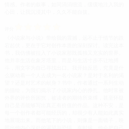
情感。作者的叙事，如同涓涓细流，缓缓地注入我的
心田，让我沉浸其中，久久不能自拔。
☆
☆
☆
☆
☆
评分
《小说家与小说》带给我的震撼，远不止于情节的跌
宕起伏，更在于它对创作本质的深刻探讨。读完这本
书，我仿佛被拉入了小说家那既孤独又充实的世界。
他并非生活在象牙塔里，而是与生活寸步不让地搏
斗，用文字为自己寻找出口。我开始反思，究竟是什
么驱动着一个人去成为一名小说家？是对于名利的渴
望？还是对艺术的献身？书中，作者通过一系列生动
的描绘，为我们揭示了小说家内心的挣扎。他时常被
外界的评价所困扰，被读者的期待所束缚，甚至怀疑
自己是否能够写出真正有价值的作品。这种不安，是
每一个创作者都可能经历的，却很少有人能如此真实
地展现出来。而他笔下的小说，则像是一面镜子，映
照出他内心深处的渴望与恐惧。有时候，他会把自己