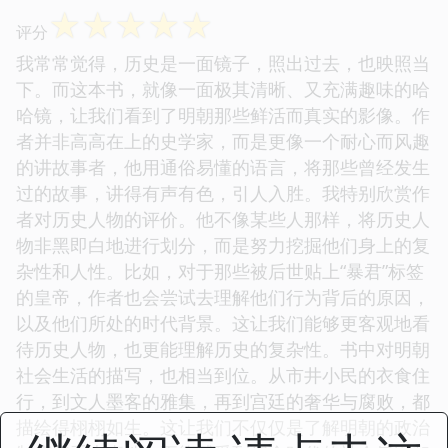
☆
☆
☆
☆
☆
评分
我常常觉得，历史是一面镜子，照出过去，也映照当
下。而这本书，就像一面极其清晰、又充满趣味的哈
哈镜，让我们看到了明朝那些鲜活而真实的影像。作
者并非高高在上的史学家，而是更像一个耐心而风趣
的讲故事者，他用通俗易懂的语言，将那些曾经发生
过的故事，讲得有声有色，引人入胜。我特别欣赏作
者对历史人物的评价。他不像某些人那样，将历史人
物非黑即白地进行划分，而是努力挖掘他们身上的复
杂性和人性。比如，对于那些被后世贴上“暴君”标签
的皇帝，作者也会尝试去理解他们行为背后的原因，
以及他们所处的时代背景。这让我们能够更客观地看
待历史人物，也更能理解历史的复杂性。书中对明朝
社会生活的描写，也相当到位。从市井小民的衣食住
行，到文人墨客的雅集，再到宫廷的奢华与腐败，都
描绘得栩栩如生。这让我们不仅仅是了解明朝的政治