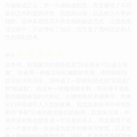
方描绘成正义，另一方描绘成邪恶，而是展现了不同
派别之间利益的冲突、思想的分歧，以及权力斗争的
残酷。这种客观而又不失生动的叙述方式，让我在阅
读过程中，不仅增长了知识，也引发了我对历史和人
性的深刻思考。
☆
☆
☆
☆
☆
评分
这本书，给我最大的感受就是“历史原来可以这么有
趣”。作者用一种极其轻松幽默的笔调，将明朝那段
跌宕起伏的历史，演绎成了一部精彩绝伦的“宫廷剧”
和“权谋剧”。他没有一味地堆砌史料，而是善于选取
那些最能体现时代特征、人物性格的关键事件，并将
它们串联成引人入胜的故事。我尤其喜欢书中对明朝
那些“草根”出身的政治家们的刻画，比如朱元璋，作
者并没有将他塑造成一个完美的圣人，而是展现了他
从一个放牛娃一步步成为皇帝的艰辛与智慧，以及他
身上那种独特的草莽气息。同时，作者也毫不避讳地