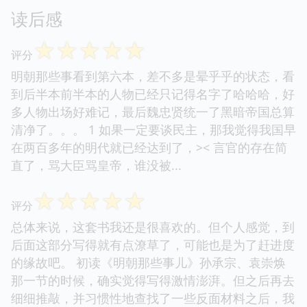
读后感
☆
☆
☆
☆
☆
评分
明朝那些事看到第六本，差不多是晕乎乎的状态，看
到后半本前半本的人物已经只记得名字了哈哈哈，好
多人物出场好难记，最后魏忠贤统一了黑暗帝国总算
清净了。。。 1 如果一定要谈民主，那我觉得我国早
在两百多年的明代就已经达到了，>< 言官的存在简
直了，骂大臣骂皇帝，谁没被...
☆
☆
☆
☆
☆
评分
总体来说，这套书我还是很喜欢的。但个人感觉，到
后面这部分写得就有点潦草了，可能也是为了赶进度
的缘故吧。 初读《明朝那些事儿》孙承宗、袁崇焕
那一节的时候，确实觉得写得激情澎湃。但之后再去
细细推敲，并习惯性地查找了一些反面材料之后，我