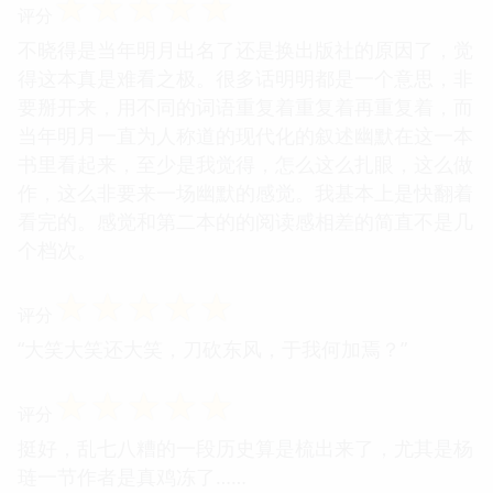
☆
☆
☆
☆
☆
评分
不晓得是当年明月出名了还是换出版社的原因了，觉
得这本真是难看之极。很多话明明都是一个意思，非
要掰开来，用不同的词语重复着重复着再重复着，而
当年明月一直为人称道的现代化的叙述幽默在这一本
书里看起来，至少是我觉得，怎么这么扎眼，这么做
作，这么非要来一场幽默的感觉。我基本上是快翻着
看完的。感觉和第二本的的阅读感相差的简直不是几
个档次。
☆
☆
☆
☆
☆
评分
“大笑大笑还大笑，刀砍东风，于我何加焉？”
☆
☆
☆
☆
☆
评分
挺好，乱七八糟的一段历史算是梳出来了，尤其是杨
琏一节作者是真鸡冻了……