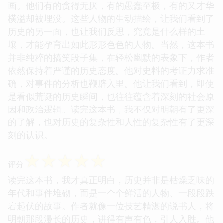
画。他们有的贪得无厌，有的愚蠢至极，有的又才华
横溢却被埋没。这些人物的生动描绘，让我们看到了
历史的另一面，也让我们反思，究竟是什么样的土
壤，才能孕育出如此形形色色的人物。当然，这本书
并非纯粹的搞笑段子集，在轻松幽默的表象下，作者
依然保持着严谨的历史态度。他对史料的考证力求准
确，对事件的分析也鞭辟入里。他让我们看到，即使
是看似荒诞的历史瞬间，也往往蕴含着深刻的社会原
因和政治逻辑。读完这本书，我不仅对明朝有了更深
的了解，也对历史的复杂性和人性的复杂性有了更深
刻的认识。
☆
☆
☆
☆
☆
评分
读完这本书，我才真正明白，历史并非是枯燥乏味的
年代和事件堆砌，而是一个个鲜活的人物、一段段跌
宕起伏的故事。作者就像一位技艺精湛的说书人，将
明朝那段漫长的历史，讲得有声有色，引人入胜。他