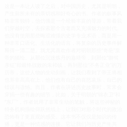
这是一本让人读了之后，对中国历史，尤其是明朝，
产生前所未有的亲切感和好奇心的书。作者的叙事风
格非常独特，他仿佛是一个经验丰富的导游，带着我
们穿越时空，去探索那个古老而又充满魅力的时代。
他没有使用那些晦涩难懂的史学专业术语，而是用一
种非常口语化、生活化的语言，将复杂的历史事件解
释得一清二楚。我尤其喜欢作者对明朝那些“奇葩”皇
帝的描绘。从那位沉迷炼丹的嘉靖帝，到那位“御驾
亲征”却最终战败的朱祁镇，再到那位“不务正业”的万
历帝，这些人物的生动刻画，让我们看到了帝王将相
也并非高高在上，他们也有自己的喜怒哀乐，自己的
错误与遗憾。而且，作者在讲述历史故事时，常常会
穿插一些有趣的细节，比如，关于明朝的“锦衣卫”和
“东厂”，作者就用了非常生动的笔触，将这些神秘的
特务机构描绘得跃然纸上，让我们对那个时代的政治
恐怖有了更直观的感受。这本书不仅仅是知识的传
播，更是一种情感的连接。它让我们与历史产生共