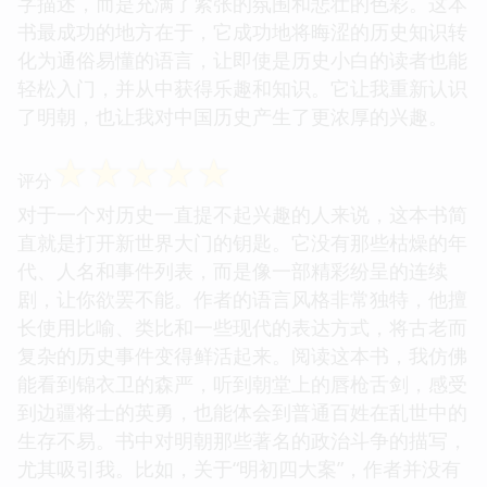
字描述，而是充满了紧张的氛围和悲壮的色彩。这本
书最成功的地方在于，它成功地将晦涩的历史知识转
化为通俗易懂的语言，让即使是历史小白的读者也能
轻松入门，并从中获得乐趣和知识。它让我重新认识
了明朝，也让我对中国历史产生了更浓厚的兴趣。
☆
☆
☆
☆
☆
评分
对于一个对历史一直提不起兴趣的人来说，这本书简
直就是打开新世界大门的钥匙。它没有那些枯燥的年
代、人名和事件列表，而是像一部精彩纷呈的连续
剧，让你欲罢不能。作者的语言风格非常独特，他擅
长使用比喻、类比和一些现代的表达方式，将古老而
复杂的历史事件变得鲜活起来。阅读这本书，我仿佛
能看到锦衣卫的森严，听到朝堂上的唇枪舌剑，感受
到边疆将士的英勇，也能体会到普通百姓在乱世中的
生存不易。书中对明朝那些著名的政治斗争的描写，
尤其吸引我。比如，关于“明初四大案”，作者并没有