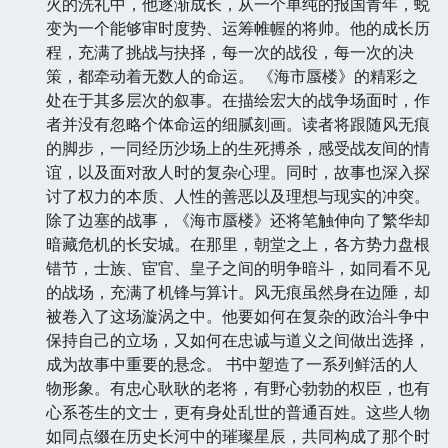
火的洗礼中，他逐渐成长，从一个单纯的报国青年，蜕
变为一个能够审时度势、运筹帷幄的将帅。他的成长历
程，充满了挑战与抉择，每一次的战役，每一次的决
策，都牵动着无数人的命运。 《海市蜃楼》的精彩之
处在于其多层次的叙事。在描绘宏大的战争场面时，作
者并没有忽略个体命运的细腻刻画。读者将跟随风无痕
的脚步，一同经历沙场上的生死搏杀，感受战友间的情
谊，以及面对敌人时的复杂心理。同时，故事也深入探
讨了权力的本质、人性的善恶以及理想与现实的冲突。
除了边塞的战事，《海市蜃楼》还将笔触伸向了繁华却
暗藏危机的长安城。在那里，朝堂之上，各方势力盘根
错节，士族、宦官、皇子之间的明争暗斗，如同看不见
的战场，充满了机锋与算计。风无痕虽然身在边陲，却
被卷入了这场漩涡之中。他要如何在复杂的政治斗争中
保持自己的立场，又如何在忠诚与道义之间做出选择，
成为故事中重要的悬念。 书中塑造了一系列鲜活的人
物形象。有忠心耿耿的老将，有野心勃勃的权臣，也有
心系苍生的文士，更有身处乱世的普通百姓。这些人物
如同点缀在历史长河中的璀璨星辰，共同构成了那个时