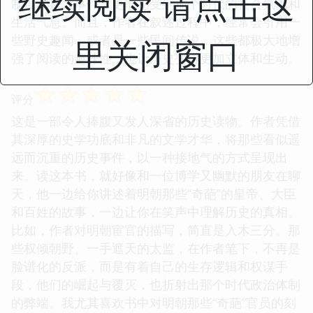
继续阅读 请点击这
制度和重大事件，更能感受到那个时代的社会氛围和
生活气息。而且，作者在叙述过程中，经常会引用一
些野史趣闻，或者是一些民间传说，这些都极大地增
里关闭窗口
强了阅读的趣味性，也让历史变得更加立体和生动。
☆
☆
☆
☆
☆
评分
这是一部令人捧腹又发人深省的历史读物。作者凭借
其深厚的史学功底和非凡的文学才华，将那些看似遥
远而沉重的历史事件，以一种接地气的方式呈现出
来。读这本书，就好像和一位博学又幽默的朋友在聊
天，他一边给你讲述着明朝那些“奇葩”的皇帝、大臣
和百姓的故事，一边让你在笑声中理解历史的真相。
比如，作者对明朝宦官的描写，简直是入木三分。那
些权倾朝野、一手遮天的太监，在作者笔下，不再是
脸谱化的反派，而是有着自己的生存逻辑和权谋手
段，他们的崛起与覆灭，也折射出那个时代政治体制
的弊端。我尤其喜欢书中对明朝那些“奇葩”官员的刻