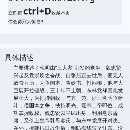
ctrl+D
立刻按
收藏本页
你会得到大惊喜!!
具体描述
主要讲述了晚明由“三大案”引发的党争，魏忠贤
兴起及袁崇焕之奋战。自张居正去世后，便无人
敢管万历，为争国本、查妖书、打闷棍，他与大
臣展开拉锯战，三十年不上朝。东林党却因此发
展壮大，为把持朝政，与齐、楚、浙三党明争暗
斗，借国本之争，扶持明光、熹宗二帝即位，成
功掌握政权。魏忠贤以平民出身，利用熹宗昏
庸，又傍上皇帝乳母客氏，与东林党展开对决。
在外，援朝抗日战争后，明防御线转至辽东。没