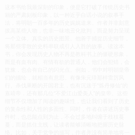
这本书给我最深刻的印象，便是它打破了传统历史书
籍的严肃刻板印象，以一种近乎白话小说的叙事手
法，将明朝一百多年的历史娓娓道来。作者并非刻意
拔高某些人物，也非一味地丑化批判，而是努力呈现
一个立体、真实的历史图景。他善于捕捉历史细节，
将那些零散的史料串联成引人入胜的故事。读这本
书，你会发现历史人物不再是教科书上的僵硬形象，
而是有血有肉、有情有欲的普通人，他们会犯错，会
犹豫，也会有自己的闪光点。例如，书中对明朝皇帝
们的描绘，就相当有意思。有像朱元璋那样雷厉风
行、杀伐果断的开国君主，也有沉迷于“炼丹修仙”的
嘉靖帝，还有那几位“不爱江山爱美人”的皇帝。这些
细节不仅增加了阅读的趣味性，也让我们看到了历史
的复杂性和人性的多面性。同时，作者在讲述历史事
件时，也总能点到为止，不会过多地纠缠于枝枝蔓
蔓，而是抓住主线，让读者能够清晰地把握历史脉
络。比如，关于党争的描写，作者并没有简单地将一