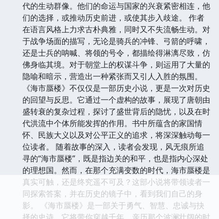
代的生动群像。他们的命运与国家的兴衰紧密相连，他
们的选择，或推动历史前进，或使其步入歧途。 作者
在语言风格上力求古朴典雅，同时又不失流畅生动。对
于战争场面的描写，无论是骑兵的冲锋、弓箭的呼啸，
还是士兵的呐喊、将领的号令，都描绘得淋漓尽致，仿
佛身临其境。对于朝堂上的权谋斗争，则运用了大量的
隐喻和暗示，营造出一种紧张而又引人入胜的氛围。
《海市蜃楼》不仅仅是一部历史小说，更是一次对历史
的回望与反思。它通过一个虚构的故事，展现了唐朝由
盛转衰的复杂过程，探讨了盛世背后的隐忧，以及在时
代洪流中个体所能发挥的作用。书中所蕴含的家国情
怀、民族大义以及对公平正义的追求，将深深触动每一
位读者。 随着故事的深入，读者会发现，风无痕所追
寻的“海市蜃楼”，既是指边关的和平，也是指内心深处
的理想国。然而，在那个充满变数的时代，海市蜃楼是
真实可触，还是终究遥不可及？这部小说将带领读者一
同探索答案，并在历史的镜子中，看到我们自己的身
影。 《海市蜃楼》是一部关于勇气、智慧、忠诚与抉
择的史诗。它将带你穿越千年，亲历那个波澜壮阔的时