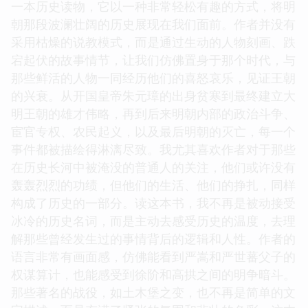
一本历史读物，它以一种非常轻松有趣的方式，将明
朝那段波澜壮阔的历史展现在我们面前。作者并没有
采用枯燥的说教模式，而是通过生动的人物刻画、跌
宕起伏的故事情节，让我们仿佛置身于那个时代，与
那些鲜活的人物一同经历他们的喜怒哀乐，见证王朝
的兴衰。从开国皇帝朱元璋的出身贫寒到最终建立大
明王朝的雄才伟略，再到后来明朝内部的政治斗争、
宦官专权、农民起义，以及最后明朝的灭亡，每一个
事件都被描绘得淋漓尽致。我尤其喜欢作者对于那些
在历史长河中被淹没的普通人的关注，他们或许没有
轰轰烈烈的功绩，但他们的生活、他们的挣扎，同样
构成了历史的一部分。读这本书，我不再是被动接受
冰冷的历史名词，而是主动去感受历史的温度，去理
解那些曾经发生过的事情背后的逻辑和人性。作者的
语言非常有画面感，仿佛能看到严嵩和严世蕃父子的
权谋算计，也能感受到徐阶和高拱之间的明争暗斗。
那些著名的战役，如土木堡之变，也不再是简单的文