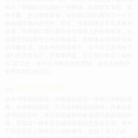
揭示了明朝统治后期的一些弊端，比如宦官专权、党
争不断、吏治腐败等等，这些都让我们看到了一个王
朝由盛转衰的必然性。而且，作者的语言非常具有画
面感，仿佛能让我们看到当年朝堂上的剑拔弩张，也
能感受到边疆将士的浴血奋战，更能体会到市井百姓
的辛酸生活。这本书的价值在于，它不仅仅是增长了
我们的历史知识，更重要的是，它让我们学会了如何
去“读”历史，如何去理解历史的逻辑，如何去感悟历
史带给我们的启示。
☆
☆
☆
☆
☆
评分
这本书给我的感觉，就像是在品尝一道精心烹制的菜
肴，有浓郁的底蕴，又有恰到好处的调味。作者在叙
述明朝历史时，并没有回避那些敏感或不易讲述的内
容，而是以一种非常坦诚和客观的态度去呈现。他对
于那些历史上的争议人物和事件，也做了深入的探