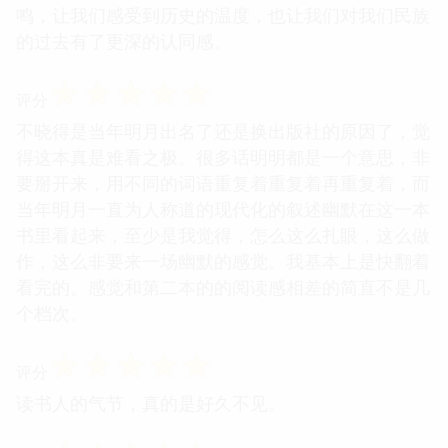
鸣，让我们感受到历史的温度，也让我们对我们民族
的过去有了更深的认同感。
☆
☆
☆
☆
☆
评分
不晓得是当年明月出名了还是换出版社的原因了，觉
得这本真是难看之极。很多话明明都是一个意思，非
要掰开来，用不同的词语重复着重复着再重复着，而
当年明月一直为人称道的现代化的叙述幽默在这一本
书里看起来，至少是我觉得，怎么这么扎眼，这么做
作，这么非要来一场幽默的感觉。我基本上是快翻着
看完的。感觉和第二本的的阅读感相差的简直不是几
个档次。
☆
☆
☆
☆
☆
评分
读书人的气节，真的是好久不见。