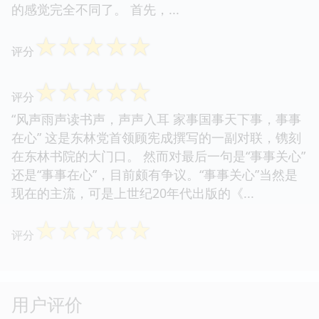
的感觉完全不同了。 首先，...
☆
☆
☆
☆
☆
评分
☆
☆
☆
☆
☆
评分
“风声雨声读书声，声声入耳 家事国事天下事，事事
在心” 这是东林党首领顾宪成撰写的一副对联，镌刻
在东林书院的大门口。 然而对最后一句是“事事关心”
还是“事事在心”，目前颇有争议。“事事关心”当然是
现在的主流，可是上世纪20年代出版的《...
☆
☆
☆
☆
☆
评分
用户评价