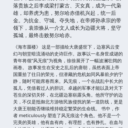
落贵族之后李成梁打蒙古、灭女真，成为一代枭
雄，却养虎为患，努尔哈赤借机兴起，统一后
金。为抗金、守城、夺失地，在帝师孙承宗的带
领下，袁崇焕从一介文人成长为边疆大将，坚守
孤城，最终击败努尔哈赤。
《海市蜃楼》 这是一部描绘大唐盛世下，边塞风云变
幻与朝堂暗流涌动的史诗巨作。故事以一名身世成谜的
青年将领“风无痕”为视角，徐徐展开了一幅波澜壮阔的
画卷。 故事发生在安史之乱后的唐朝，虽然表面上帝
国重拾了往日的荣光，但潜藏的危机如同风暴前夕的宁
静，随时可能席卷而来。风无痕，一个在战乱中长大的
孤儿，凭借着过人的胆识、卓越的军事才能以及对天下
苍生的深切关怀，在北疆边塞崭露头角。他所守护的边
关，不仅是抵御北方游牧民族侵扰的第一道防线，更是
大唐王朝能否继续维持稳定繁荣的生命线。 书中，作
者 meticulously 塑造了风无痕这个角色。他不是一个
完美的英雄，他有血有肉，有理想，也有挣扎。在血与