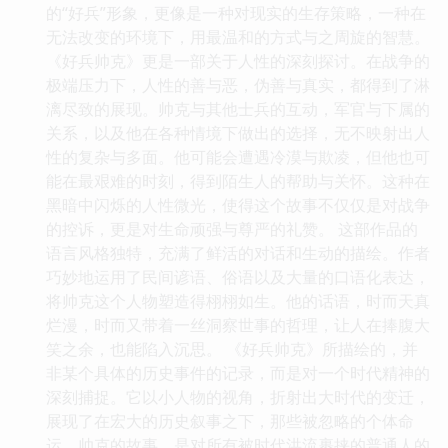
的“好兵”形象，更像是一种对现实的生存策略，一种在
无法改变的环境下，用最温和的方式与之周旋的智慧。
《好兵帅克》更是一部关于人性的深刻探讨。在战争的
极端压力下，人性的善与恶，伪善与真实，都得到了淋
漓尽致的展现。帅克与其他士兵的互动，军官与下属的
关系，以及他在各种情境下做出的选择，无不映射出人
性的复杂与多面。他可能会遭遇冷漠与欺凌，但他也可
能在最艰难的时刻，得到陌生人的帮助与关怀。这种在
黑暗中闪烁的人性微光，使得这个故事不仅仅是对战争
的控诉，更是对生命顽强与尊严的礼赞。 这部作品的
语言风格独特，充满了鲜活的对话和生动的描绘。作者
巧妙地运用了民间谚语、俗语以及大量的口语化表达，
将帅克这个人物塑造得栩栩如生。他的话语，时而天真
烂漫，时而又带着一丝洞察世事的哲理，让人在捧腹大
笑之余，也能陷入沉思。 《好兵帅克》所描绘的，并
非某个具体的历史事件的记录，而是对一个时代精神的
深刻捕捉。它以小人物的视角，折射出大时代的变迁，
展现了在宏大的历史叙事之下，那些被忽略的个体命
运。帅克的故事，是对所有被时代洪流裹挟的普通人的