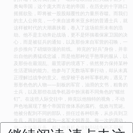
奥匈帝国，这个庞大而古老的帝国，在历史的十字路口
摇摇欲坠，即将被一股股颠覆性的力量所吞噬。而我们
的主人公帅克，一个来自波希米亚乡村的普通士兵，就
这样被时代的大潮裹挟着，卷入了这场前所未有的浩
劫。他不是主动奔赴战场，更不是怀揣着保家卫国的决
心，而是被征兵的通知，以及那份来自军营的召唤，一
步步推向了硝烟弥漫的前线。 帅克的“好兵”身份，并非
出自他的勇猛或忠诚，而是他那种近乎憨厚的服从，以
及那份在最混乱、最荒谬的境遇下，依然努力保持某种
生活逻辑的能力。他参与了无数场军事行动，却从未真
正理解过战争的意义。他穿梭于各种军事机构，遇见了
形形色色的人物——刻板的军官，油滑的文书，粗鲁的
士兵，以及那些在战争机器中扮演着不同角色的“螺丝
钉”。在这些人际交往中，帅克以他独特的视角，不动
声色地展现了整个帝国官僚体系的腐朽、低效与荒诞。
他被分配到不同的部队，担任过各种职务，从步兵到卫
生兵，再到最终成为一名军犬饲养员。每一次的调动，
每一次的新任务，都让他有机会接触到战争的不同侧