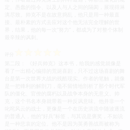
定、愚蠢的指令、以及人与人之间的隔阂，展现得淋
漓尽致。帅克不是在故意捣乱，他只是用一种最直
接、最朴素的方式去应对这个他无法完全理解的世
界，结果，他的每一次“努力”，都成为了对整个体制
最辛辣的讽刺。
☆
☆
☆
☆
☆
评分
第二段： 《好兵帅克》这本书，给我的感觉就像是
看了一出精心编排的荒诞喜剧，只不过这场喜剧的舞
台是第一次世界大战的残酷现实。作者的笔触，就像
是一把锋利的解剖刀，毫不留情地剖析了那个时代军
队的僵化、官僚的腐朽以及战争本身的无意义。帅
克，这个书名本身就带着一种反讽意味。他并非一个
叱咤风云的战士，更像是一个在历史洪流中随波逐流
的普通人，他的“好兵”标签，与其说是褒奖，不如说
是一种悲哀的定位。他不是因为英勇善战而被称为