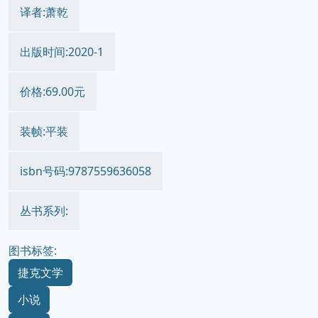
译者:萧乾
出版时间:2020-1
价格:69.00元
装帧:平装
isbn号码:9787559636058
丛书系列:
图书标签:
捷克文学
小说