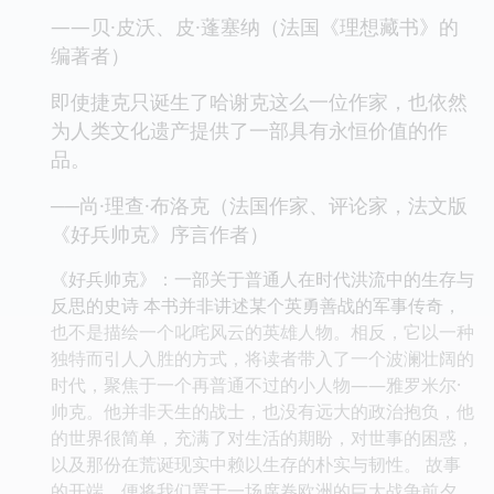
——贝·皮沃、皮·蓬塞纳（法国《理想藏书》的
编著者）
即使捷克只诞生了哈谢克这么一位作家，也依然
为人类文化遗产提供了一部具有永恒价值的作
品。
──尚·理查·布洛克（法国作家、评论家，法文版
《好兵帅克》序言作者）
《好兵帅克》：一部关于普通人在时代洪流中的生存与
反思的史诗 本书并非讲述某个英勇善战的军事传奇，
也不是描绘一个叱咤风云的英雄人物。相反，它以一种
独特而引人入胜的方式，将读者带入了一个波澜壮阔的
时代，聚焦于一个再普通不过的小人物——雅罗米尔·
帅克。他并非天生的战士，也没有远大的政治抱负，他
的世界很简单，充满了对生活的期盼，对世事的困惑，
以及那份在荒诞现实中赖以生存的朴实与韧性。 故事
的开端，便将我们置于一场席卷欧洲的巨大战争前夕。