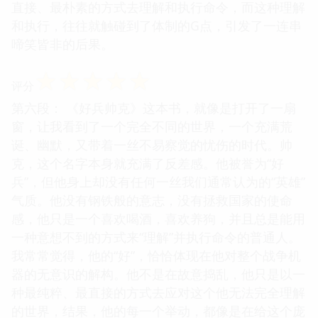
直接、最朴素的方式去理解和执行命令，而这种理解
和执行，往往就触碰到了体制的G点，引发了一连串
啼笑皆非的后果。
☆
☆
☆
☆
☆
评分
第六段： 《好兵帅克》这本书，就像是打开了一扇
窗，让我看到了一个完全不同的世界，一个充满荒
诞、幽默，又带着一丝不易察觉的忧伤的时代。帅
克，这个名字本身就充满了反差感。他被誉为“好
兵”，但他身上却没有任何一丝我们通常认为的“英雄”
气质。他没有钢铁般的意志，没有拯救国家的使命
感，他只是一个喜欢喝酒，喜欢养狗，并且总是能用
一种意想不到的方式来“理解”并执行命令的普通人。
我常常觉得，他的“好”，恰恰体现在他对整个战争机
器的无意识的解构。他不是在故意捣乱，他只是以一
种最纯粹、最直接的方式去应对这个他无法完全理解
的世界，结果，他的每一个举动，都像是在给这个庞