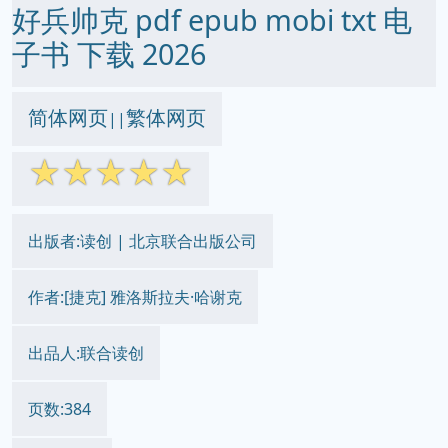
好兵帅克 pdf epub mobi txt 电
子书 下载 2026
简体网页
繁体网页
||
☆
☆
☆
☆
☆
出版者:读创 | 北京联合出版公司
作者:[捷克] 雅洛斯拉夫·哈谢克
出品人:联合读创
页数:384