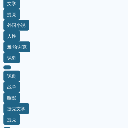
文学
捷克
外国小说
人性
雅·哈谢克
讽刺
讽刺
战争
幽默
捷克文学
捷克