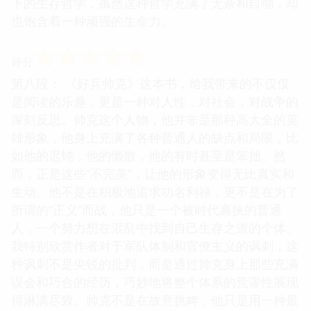
下的生存哲学，虽然这种哲学充满了无奈和自嘲，却
也饱含着一种顽强的生命力。
☆
☆
☆
☆
☆
评分
第八段： 《好兵帅克》这本书，给我带来的不仅仅
是阅读的乐趣，更是一种对人性，对社会，对战争的
深刻反思。帅克这个人物，他并非是那种高大全的英
雄形象，他身上充满了各种普通人的缺点和局限，比
如他的迟钝，他的懒散，他的有时甚至是笨拙。然
而，正是这些“不完美”，让他的形象变得无比真实和
生动。他不是在积极地追求功名利禄，更不是在为了
所谓的“正义”而战，他只是一个被时代裹挟的普通
人，一个努力想在混乱中找到自己生存之道的个体。
我特别欣赏作者对于军队体制和官僚主义的讽刺，这
种讽刺不是尖锐的批判，而是通过帅克身上那些充满
误会和巧合的经历，巧妙地将整个体系的荒谬性展现
得淋漓尽致。帅克不是在故意挑衅，他只是用一种最