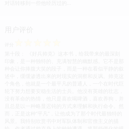
对话转移到一些他经历过的...
用户评价
☆
☆
☆
☆
☆
评分
第十段： 《好兵帅克》这本书，给我带来的最深刻
印象，是一种独特的、充满智慧的幽默感。它不是那
种会让你捧腹大笑的段子，而是一种在看似平静的叙
述中，缓缓渗透出来的对现实的洞察和反讽。帅克这
个角色，他就是一个最平凡的普通人，一个在时代巨
轮下努力想要安稳生活的士兵。他没有英雄的壮志，
没有革命的热情，他只是喜欢喝啤酒，喜欢养狗，并
且总是以一种略显迟钝的方式来理解和执行命令。然
而，正是这种“平凡”，让他成为了那个时代最独特的
风景。我特别欣赏书中对军队体制和官僚主义的描
绘，作者通过帅克身上的种种遭遇，将那些僵化的规