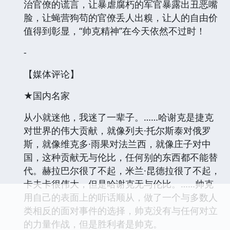
治官僚的谎言，让暴虐腐朽的军官暴露出丑恶嘴
脸，让蝇营狗苟的官僚丢人出糗，让人的自由价
值得到彰显，“帅克精神”在今天依然不过时！
-
【媒体评论】
★国内名家
从小就迷他，我迷了一辈子。……哈谢克是捷克
对世界的伟大贡献，就像列夫·托尔斯泰对俄罗
斯，就像维克多·雨果对法兰西，就像庄子对中
国，这种贡献无与伦比，任何别的东西都不能替
代。赫拉巴尔很了不起，米兰·昆德拉很了不起，
卡夫卡很伟大，但是哈谢克无与伦比。……帅克
用自己的表面上的听话顺从，做了一个与多数人
类相反的面对事件的选择，帅克没有与任何对立
的力量作战，但是胜利者是帅克。