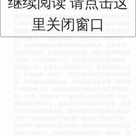
继续阅读 请点击这
面，也让他对周遭的世界有了更深刻的“认识”。这种认
识，并非建立在宏大的历史叙事或政治分析之上，而是
源于他对日常琐事最直接的观察与体验。他可能会因为
里关闭窗口
一句不恰当的玩笑被关禁闭，可能会因为对命令的曲解
而制造一场小小的混乱，也可能会因为对人性的洞察而
意外地解决一个棘手的问题。 书中充满了幽默与讽
刺，但这种幽默并非那种轻松愉快的笑声，而是带着一
丝苦涩与无奈。作者以辛辣的笔触，揭露了战争的虚伪
与残酷，以及在战争年代，那些看似严肃的规章制度、
崇高的口号，在普通人的现实生活中，是何等地苍白无
力。帅克就像一面镜子，照出了那个时代所有存在的荒
谬：那些僵化的等级制度，那些无意义的命令，那些被
权力腐蚀的人性，以及那些在集体疯狂中迷失自我的个
体。 然而，帅克并非一个被动卷入荒诞的玩偶。在他
看似愚笨的外表下，隐藏着一种深刻的生存智慧。他懂
得如何巧妙地规避危险，如何用最少的代价换取最大的
“安宁”，如何在乱世中找到属于自己的一片生存空间。
他或许不理解战争的宏大目标，但他明白如何让自己在
战场上不挨枪子，如何在饥饿的年代找到一顿饱饭。他