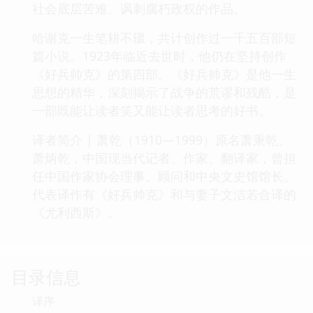
社会底层苦难、讽刺腐朽政权的作品。
哈谢克一生笔耕不辍，共计创作过一千五百部短
篇小说。1923年临近去世时，他仍在坚持创作
《好兵帅克》的第四部。《好兵帅克》是他一生
思想的精华，深刻揭示了战争的荒谬和残酷，是
一部既能让读者笑又能让读者思考的好书。
译者简介 | 萧乾（1910—1999）原名萧秉乾、
萧炳乾，中国现当代记者、作家、翻译家，曾担
任中国作家协会理事、顾问和中央文史馆馆长。
代表译作有《好兵帅克》和与妻子文洁若合译的
《尤利西斯》。
目录信息
译序