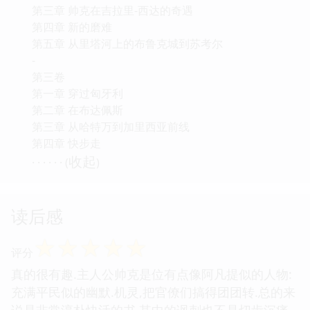
第三章 帅克在吉拉里-西达的奇遇
第四章 新的磨难
第五章 从里塔河上的布鲁克城到苏考尔
-
第三卷
第一章 穿过匈牙利
第二章 在布达佩斯
第三章 从哈特万到加里西亚前线
第四章 快步走
收起
· · · · · · (
)
读后感
☆
☆
☆
☆
☆
评分
真的很有趣.主人公帅克是位有点像阿凡提似的人物:
充满平民似的幽默.机灵,把官僚们搞得团团转.总的来
说是非常淳朴快活的书.其中的讽刺也不是切齿沉痛,