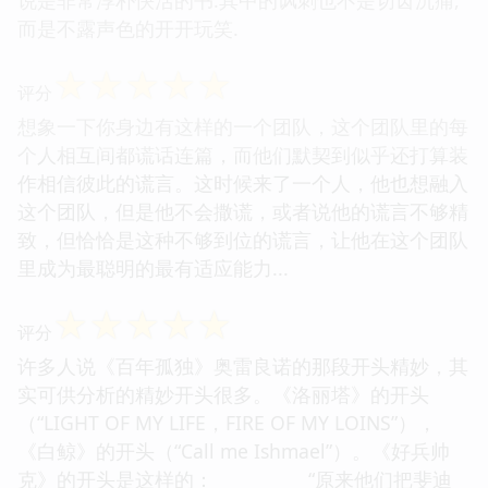
而是不露声色的开开玩笑.
☆
☆
☆
☆
☆
评分
想象一下你身边有这样的一个团队，这个团队里的每
个人相互间都谎话连篇，而他们默契到似乎还打算装
作相信彼此的谎言。这时候来了一个人，他也想融入
这个团队，但是他不会撒谎，或者说他的谎言不够精
致，但恰恰是这种不够到位的谎言，让他在这个团队
里成为最聪明的最有适应能力...
☆
☆
☆
☆
☆
评分
许多人说《百年孤独》奥雷良诺的那段开头精妙，其
实可供分析的精妙开头很多。《洛丽塔》的开头
（“LIGHT OF MY LIFE，FIRE OF MY LOINS”），
《白鲸》的开头（“Call me Ishmael”）。《好兵帅
克》的开头是这样的： “原来他们把斐迪