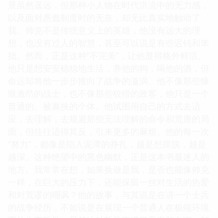
景虽然遥远，但那种小人物在时代洪流中的无力感，
以及面对愚蠢制度时的无奈，却无比真实地触动了
我。帅克不是传统意义上的英雄，他没有远大的理
想，也没有过人的智慧，甚至可以说是有些迟钝和笨
拙。然而，正是这种“不完美”，让他显得格外鲜活。
他只是想安安稳稳地生活，养他的狗，喝他的酒，但
命运却将他一步步推向了战争的漩涡。他不像那些慷
慨激昂的战士，也不像那些狡猾的政客，他只是一个
普通的、被裹挟的个体。他试图用自己的方式去适
应，去理解，去规避那些无法理解的命令和荒唐的局
面，但往往适得其反，引来更多的麻烦。他的每一次
“努力”，都像是陷入泥潭的挣扎，越是想摆脱，越是
越深。这种绝望中的黑色幽默，正是这本书最迷人的
地方。我常常在想，如果换做是我，是否也能像帅克
一样，在巨大的压力下，还能保留一丝对生活的热爱
和对荒谬的嘲讽？他的故事，与其说是在讲一个士兵
的战争经历，不如说是在展现一个普通人在极端环境