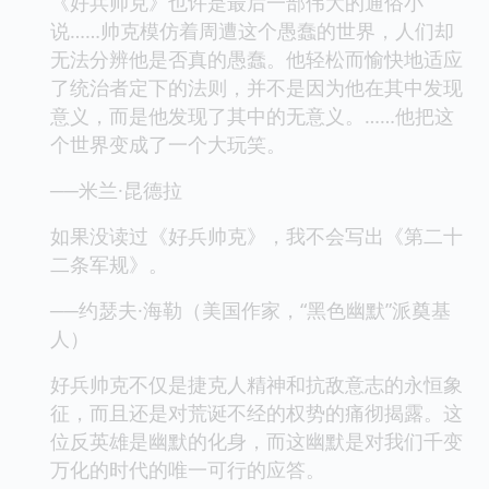
《好兵帅克》也许是最后一部伟大的通俗小
说……帅克模仿着周遭这个愚蠢的世界，人们却
无法分辨他是否真的愚蠢。他轻松而愉快地适应
了统治者定下的法则，并不是因为他在其中发现
意义，而是他发现了其中的无意义。……他把这
个世界变成了一个大玩笑。
──米兰·昆德拉
如果没读过《好兵帅克》，我不会写出《第二十
二条军规》。
──约瑟夫·海勒（美国作家，“黑色幽默”派奠基
人）
好兵帅克不仅是捷克人精神和抗敌意志的永恒象
征，而且还是对荒诞不经的权势的痛彻揭露。这
位反英雄是幽默的化身，而这幽默是对我们千变
万化的时代的唯一可行的应答。