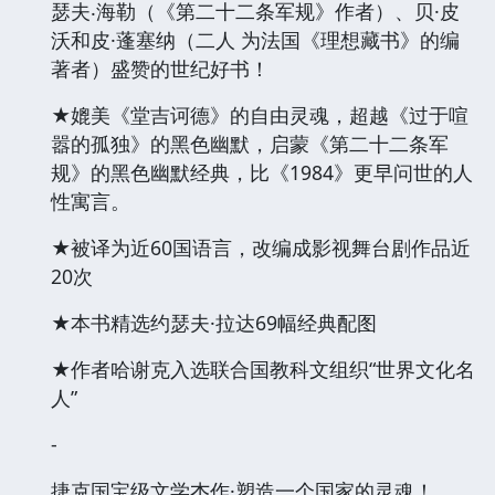
瑟夫‧海勒（《第二十二条军规》作者）、贝·皮
沃和皮·蓬塞纳（二人 为法国《理想藏书》的编
著者）盛赞的世纪好书！
★媲美《堂吉诃德》的自由灵魂，超越《过于喧
嚣的孤独》的黑色幽默，启蒙《第二十二条军
规》的黑色幽默经典，比《1984》更早问世的人
性寓言。
★被译为近60国语言，改编成影视舞台剧作品近
20次
★本书精选约瑟夫·拉达69幅经典配图
★作者哈谢克入选联合国教科文组织“世界文化名
人”
-
捷克国宝级文学杰作·塑造一个国家的灵魂！