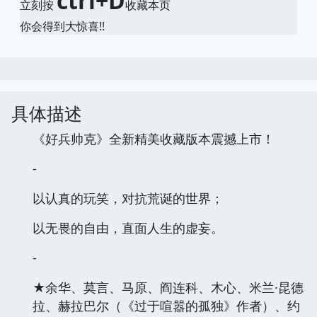
ctrl+D
立刻按
收藏本页
你会得到大惊喜!!
具体描述
《好兵帅克》全新精美收藏版本震撼上市！
-
以认真的玩笑，对抗荒诞的世界；
以无畏的自由，直面人生的虚妄。
-
★余华、莫言、马原、阎连科、木心、米兰·昆德
拉、赫拉巴尔（《过于喧嚣的孤独》作者）、约