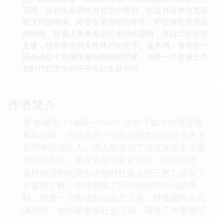
写照，是对生命韧性与智慧的赞歌，也是对战争与荒谬
最深刻的嘲讽。即便在最黑暗的年代，即使身处最混乱
的环境，普通人依然有自己生活的逻辑，有自己的生存
之道，也有那份对人性尊严的坚守。这本书，邀请您一
同走进那个充满荒诞与幽默的世界，感受一个普通士兵
在时代巨变中的不平凡的生存历程。
作者简介
雅·哈谢克（1883—1923）出生于如今的捷克首
都布拉格，与捷克另一位杰出的文坛巨匠卡夫卡
是同年同地生人，两人都成为了捷克文学史上最
耀眼的大师。哈谢克童年家庭贫困，经常搬迁，
这种动荡的经历也让他对社会上的三教九流有了
丰富的了解，这些都成了日后他创作小说的养
料。他是一个热切的自由主义者，对底层民众充
满感情，他积极参加社会活动，写作了大量描写