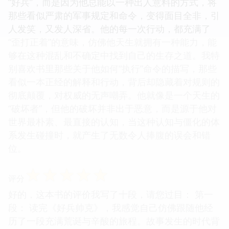
“好兵”，而是因为他总能以一种出人意料的方式，将
那些看似严肃的军事规定和命令，变得面目全非，引
人发笑，又发人深省。他的每一次行动，都充满了
“歪打正着”的意味，仿佛他天生就拥有一种能力，能
够在这种混乱和不确定中找到自己的生存之道。我特
别喜欢书里那些关于他如何“执行”命令的描写，那些
看似一本正经的解释和行动，背后却隐藏着对规则的
彻底颠覆，对权威的无声嘲弄。他就像是一个天生的
“破坏者”，但他的破坏并非出于恶意，而是源于他对
世界最朴素、最直接的认知，当这种认知与僵化的体
系发生碰撞时，就产生了无数令人捧腹的误会和错
位。
☆
☆
☆
☆
☆
评分
好的，这本书的评价我写了十段，请您过目： 第一
段： 读完《好兵帅克》，我感觉自己仿佛跟随他经
历了一段充满荒诞与辛酸的旅程。故事发生的时代背