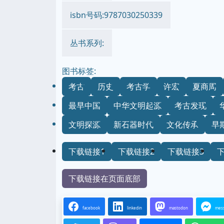
isbn号码:9787030250339
丛书系列:
图书标签:
考古
历史
考古学
许宏
夏商周
最早中国
中华文明起源
考古发现
文明探源
新石器时代
文化传承
早
下载链接1
下载链接2
下载链接3
下载链接在页面底部
facebook
linkedin
mastodon
mes