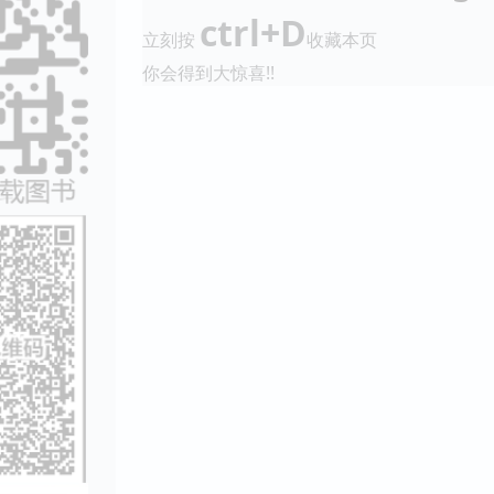
ctrl+D
立刻按
收藏本页
你会得到大惊喜!!