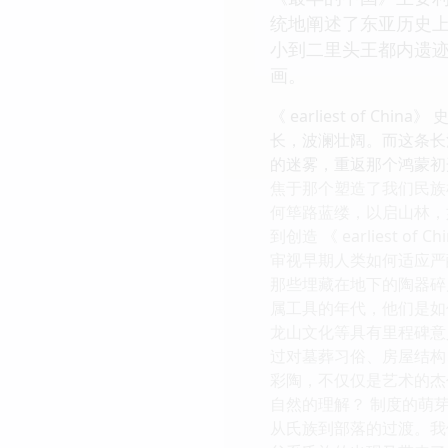
统地阐述了东亚历史上
小到二里头王都内遗
画。
《 earliest of C
长，波澜壮阔。而这条长河的
的迷雾，重返那个鸿蒙初
焦于那个塑造了我们民族
何筚路蓝缕，以启山林，
到创造 《 earlies
审视早期人类如何适应严
那些埋藏在地下的陶器碎
属工具的年代，他们是如
龙山文化等具有里程碑意
过对墓葬习俗、房屋结构
彩陶，不仅仅是艺术的杰
自然的理解？ 制度的萌芽：
从氏族到部落的过渡。我