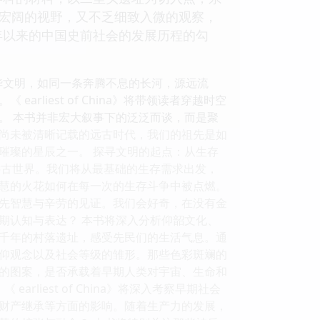
有宏阔的视野，又不乏细致入微的观察，
年以来的中国史前社会的发展历程的勾
a》 浩瀚的中华文明，如同一条奔腾不息的长河，源远流
liest of China》将带领读者穿越时空
。 本书并非宏大叙事下的泛泛而谈，而是聚
尚未被清晰记载的远古时代，我们的祖先是如
璀璨的星辰之一。 探寻文明的起点：从生存
有肉的远古世界。我们将从最基础的生存需求出发，
慧的火花如何在每一次的生存斗争中被点燃。
先智慧与辛劳的见证。我们会好奇，在没有金
期认知与表达？ 本书将深入分析仰韶文化、
千年的村落遗址，感受先民们的生活气息。通
仰观念以及社会等级的雏形。那些色彩斑斓的
的图案，是否承载着早期人类对宇宙、生命和
liest of China》将深入考察早期社会
财产继承等方面的影响。随着生产力的发展，