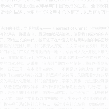
最早的广域王权国家即早期“中国”形成的过程。全书既
迹遗物的描述，大到对全球文明史总体框架，以及距今万
hina》 史诗般的开端，文明的曙光——《 earliest of Chin
源头，那最古老、最原始的涓涓细流，便是我们探索的焦点。《 ear
开、万物生长的年代，拨开笼罩在华夏文明黎明时期的神秘面纱
根基的决定性时期。我们将深入探究，在文字尚未被发明、历史
如何在这片广袤而充满挑战的土地上，孕育出人类文明史上最为
t of China》并非简单地罗列考古发现，而是试图构建一个有血
酷的自然环境。从采集、渔猎到早期农业的萌芽，我们将看到智
片、石器工具，在本书作者的笔下，不再是冰冷的遗物，而是祖
何制作出如此精美的器皿？那些简单的符号，又隐藏着怎样的早
义的早期文化遗址。我们会跟随考古学家的脚步，走进那些沉寂
、祭祀遗迹的细致解读，我们试图还原早期社会的组织形态、信
作，更是早期社会精神世界的一扇窗口。我们会探讨，那些神秘
氏族、部落与早期权力 文明的诞生，离不开社会组织的演进。《 ear
们将审视母系氏族社会的特点，探讨其在社会结构、婚姻制度、