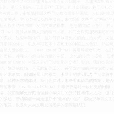
怎样的变革？权力是如何在部落内部开始集中，又如何影响着部
实体。尽管它们尚未形成成熟的王朝，但其出现标志着早期社会向更高级
现有的考古证据，审慎地推测这些早期政治组织的疆域、人口规模
地缘关系、文化传播以及战争遗迹，来勾勒出这些早期“国家”
社会权力结构与城市发展的重要样本。 思想的觉醒：信仰、神话
st of China》将触及早期人类的精神世界。我们会探究那些
的实践。这些早期信仰，是如何影响着先民们的生活方式，又是
腾崇拜的标志，以及早期艺术中表现出的神秘主义色彩。那些与
力量的敬畏。《 earliest of China》将引导读者思
的奥秘，并寻求与超自然力量的沟通。 文化的传承：器物、艺术
liest of China》将深入分析早期文化的交流与影响。我
动。陶器的纹饰、玉器的制作工艺、甚至农作物的种植技术，都
期艺术形式，例如陶器上的彩绘、玉器上的雕刻以及早期建筑中
念、精神追求的体现。我们会探讨，那些看似简单的图案，是否
未来 《 earliest of China》并非仅仅是对一段历史
读，我们能够更深刻地理解中华文明的独特性与伟大之处，也能
的叙述，带领读者一同走进那个“最早的中国”，感受那孕育文
的敬意，以及对人类文明发展规律的更深层认识。