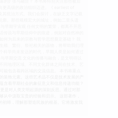
落的扩张与融合？ 本书将特别关注那些被后
的政治组织迈进。《 earliest of
以及其统治方式。我们会探讨，在缺乏文字记载
的轮廓。那些规模宏大的城址，例如二里头遗
与早期宇宙观 任何文明的繁荣，都离不开思
埋藏在神话传说与早期信仰中的痕迹，例如对自然神的
如何为后来的宗教与哲学思想奠定基础？ 我
生殖、繁衍、祭祀相关的器物，将帮助我们理
考，在那个科学尚未发达的时代，早期人类是如何通过
与早期交流 文化的传播与融合，是文明得以
们会关注不同地理区域、不同文化群体之间在技术、艺
可能包含着跨区域的交流信息。 本书将重点
的装饰元素。这些艺术品不仅是技术发展的产
蕴含着早期社会的象征意义和信息传递功能？
的回顾，更是对人类文明起源的深刻反思。通过对那
够从中汲取宝贵的经验和启示。 这部著作，
明的初啼，理解那塑造民族的根基。它将激发我