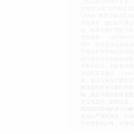
父系氏族的出现又带来了
世称为“古国”的早期政治
China》将通过解读
的情况下，我们如何通过
址，将成为我们理解早期
想的滋养。《 earlie
崇拜、祖先崇拜以及巫术
们将分析那些被认为是图
解早期社会对生命起源和自然
想象和仪式，来解释世界
延续的重要途径。《 ear
术、生活习俗等方面的互
解读那些具有代表性的早
物，更是早期社会审美观
意义与启示：回望过去，展望
段艰难而辉煌的岁月的解
旨在以严谨的考证、生动
们对历史的好奇，对祖先