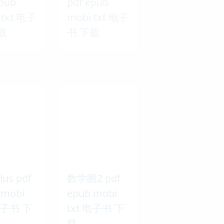
epub
pdf epub
 txt 电子
mobi txt 电子
载
书 下载
lus pdf
数学圈2 pdf
 mobi
epub mobi
 电子书 下
txt 电子书 下
载