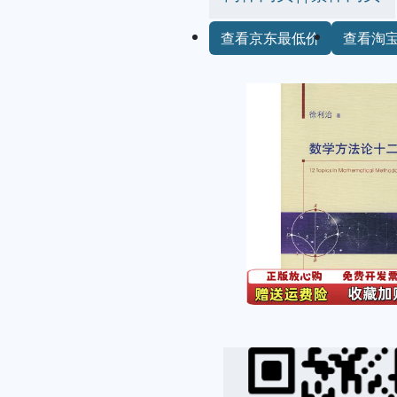
查看京东最低价
查看淘