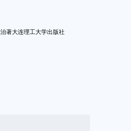
利治著大连理工大学出版社