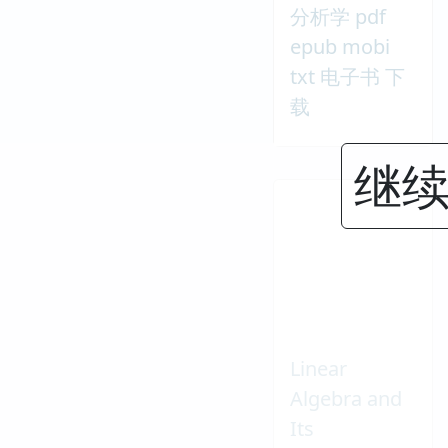
分析学 pdf
epub mobi
txt 电子书 下
载
继续
Linear
Algebra and
Its