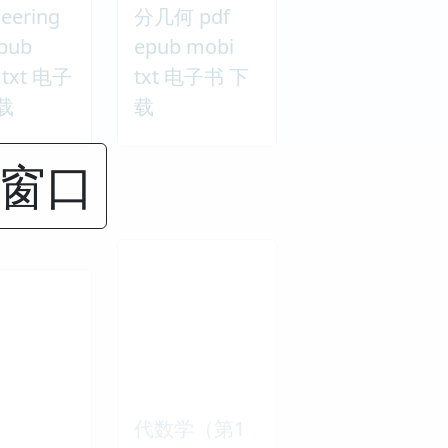
eering
分几何 pdf
epub
epub mobi
 txt 电子
txt 电子书 下
载
载
闭窗口
代数学（第1