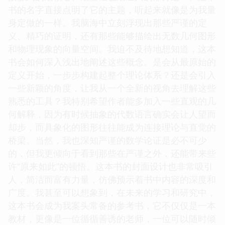
书的名字直接点明了它的主题，听起来就像是为我量
身定做的一样。我脑海中立刻浮现出那些严谨的定
义、精巧的证明，还有那些能够描绘出无数几何图形
和物理现象的向量空间。我迫不及待地想知道，这本
书会如何深入浅出地阐述这些概念。是会从最原始的
定义开始，一步步构建起整个理论体系？还是会引入
一些新颖的角度，让我从一个全新的视角去理解这些
熟悉的工具？我特别希望作者能多加入一些直观的几
何解释，因为有时候抽象的代数语言确实会让人望而
却步，而具象化的图形往往能成为连接理论与直觉的
桥梁。当然，我也深知严谨的数学论证是必不可少
的，但我更倾向于看到那些在严谨之外，还能带来些
许“原来如此”的顿悟。这本书的封面设计也非常吸引
人，简洁而富有力量，仿佛预示着书中内容的深度和
广度。我甚至可以想象到，在未来的学习和研究中，
这本书会成为我案头常备的参考书，它不仅仅是一本
教材，更像是一位循循善诱的老师，一位可以随时倾