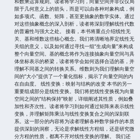
和数乘运算规则。读者将学习到，向量空间并非仅仅局
限于几何意义上的箭头，而是可以由各种对象构成，例
如多项式、函数、矩阵，甚至更抽象的数学实体。通过
对这些抽象概念的深入剖析，读者将深刻理解线性代数
的普遍性与强大之处。 接着，本书将重点介绍线性无
关、基和维数这些核心概念。我们将清晰地界定线性无
关组的意义，以及如何通过寻找一组“生成向量”来构成
整个向量空间。基的概念将作为连接抽象向量空间与具
体坐标表示的桥梁，读者将学会如何选择合适的基，并
理解不同基之间的转换关系。维数则为我们理解向量空
间的“大小”提供了一个量化指标，揭示了向量空间的内
在自由度。 线性变换：映射与结构的改变 本书的另一
重要组成部分是线性变换。我们将把线性变换视为向量
空间之间的“结构保持”映射，详细阐述其性质，例如叠
加性和齐次性。读者将学习到如何通过矩阵来表示线性
变换，并理解矩阵乘法与线性变换复合之间的深刻联
系。这一部分的内容将为读者理解各种数学操作的本质
提供深刻的洞察，无论是求解线性方程组，还是研究微
分方程的性质，都离不开对线性变换的理解。 我们还