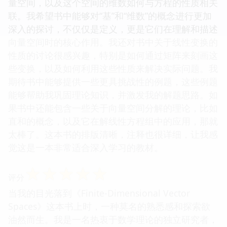
量空间，以及这个空间的维数如何与方程的性质相关
联。我希望书中能够对“基”和“维数”的概念进行更加
深入的探讨，不仅仅是定义，更是它们在理解和描述
向量空间时的核心作用。我还对书中关于线性变换的
性质的讨论很感兴趣，特别是如何通过矩阵来刻画这
些变换，以及如何利用这些性质来解决实际问题。我
期待书中能够提供一些更具挑战性的例题，这些例题
能够帮助我巩固理论知识，并激发我的解题思路。如
果书中还能包含一些关于向量空间分解的理论，比如
直和的概念，以及它在解线性方程组中的应用，那就
太棒了。这本书的排版清晰，注释也很详细，让我感
觉这是一本非常适合深入学习的教材。
☆
☆
☆
☆
☆
评分
当我的目光落到《Finite-Dimensional Vector
Spaces》这本书上时，一种莫名的熟悉感和探索欲
油然而生。我是一名热衷于数学理论的独立研究者，