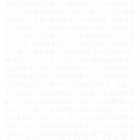
虽然我并非科班出身，但我始终认为，扎实的数学基
础是任何科学探索的根基。线性代数，特别是有限维
向量空间，是我一直想要深入钻研的领域。我希望这
本书能够提供一种不同于传统教材的视角，它或许不
拘泥于循序渐进的教学模式，而是能够直接切入一些
核心问题，带领读者进行一次思维的跳跃。我期待书
中能够对向量空间的一些“深刻”性质进行更具哲学意
味的探讨，比如，为什么有限维度的限制如此重要？
它如何影响了向量空间的结构和行为？我希望作者能
够用更加精炼和富有洞察力的语言来阐述这些概念，
让我在阅读的过程中产生“茅塞顿开”的感觉。我还对
书中可能涉及到的同构理论很感兴趣，特别是如何理
解不同看似不同的向量空间，实际上可能拥有相同的
内在结构。这对于抽象代数的理解至关重要。如果书
中还能包含一些关于群、环、域与向量空间之间联系
的初步讨论，那就更能激发我的思考了。这本书的标
题简洁有力，内容却可能蕴藏着无限的智慧，我迫不