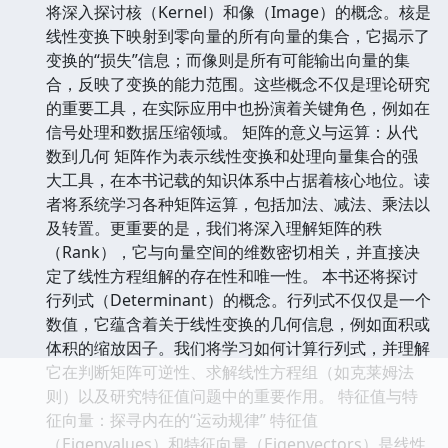
将深入探讨核（Kernel）和像（Image）的概念。核是
线性变换下映射到零向量的所有向量的集合，它揭示了
变换的“损失”信息；而像则是所有可能输出向量的集
合，反映了变换的能力范围。这些概念不仅是理论研究
的重要工具，在实际应用中也扮演着关键角色，例如在
信号处理和数据压缩领域。 矩阵的意义与运算：从代
数到几何 矩阵作为表示线性变换和处理向量集合的强
大工具，在本书记载的知识体系中占据着核心地位。读
者将系统学习各种矩阵运算，包括加法、减法、乘法以
及转置。更重要的是，我们将深入理解矩阵的秩
（Rank），它与向量空间的维数密切相关，并直接决
定了线性方程组解的存在性和唯一性。 本书还将探讨
行列式（Determinant）的概念。行列式不仅仅是一个
数值，它蕴含着关于线性变换的几何信息，例如面积或
体积的缩放因子。我们将学习如何计算行列式，并理解
它在判断矩阵可逆性、求解线性方程组（如克莱姆法
则）以及研究特征值问题中的重要作用。 特征值与特
征向量：探寻内在的“运动规律” 特征值
（Eigenvalues）和特征向量（Eigenvectors）是线性