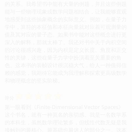
的关系。我希望书中能有大量的例题，并且这些例题
能与一些物理现象或数学问题相结合，让我能够直观
地感受到这些抽象概念的实际意义。例如，在量子力
学中，算符的本征值和本征向量就对应着可观测量的
值及其对应的量子态。如果书中能对这些概念进行更
深入的解释，那就太棒了。我还对书中关于内积空间
的讨论很感兴趣，因为内积是定义长度、角度和正交
性的关键，这些在量子力学中扮演着至关重要的角
色。这本书的装帧设计很沉稳大气，给人一种值得信
赖的感觉，我期待它能成为我理解和探索更高级数学
和物理概念的坚实阶梯。
☆
☆
☆
☆
☆
评分
第一眼看到《Finite-Dimensional Vector Spaces》
这个书名，就有一种莫名的亲切感。我是一名数学系
的本科生，虽然数学理论繁多，但线性代数无疑是我
接触到的最核心、最基础也最迷人的部分之一。这本