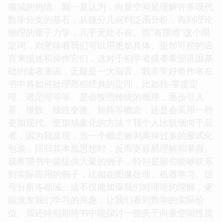
领域的热情。我一直认为，向量空间是理解许多现代
数学分支的基石，从微分几何到泛函分析，再到理论
物理的量子力学，几乎无处不在。而“有限维”这个限
定词，则意味着我们可以用更加具体、更加可控的语
言来描述和操作它们，这对于初学者或者希望巩固基
础的读者来说，无疑是一大福音。我非常好奇作者在
书中将如何处理那些经典的定理，比如秩-零度定
理、谱定理等等。是会按照传统的顺序，逐步引入
基、维数、线性变换、矩阵等概念，还是会采用一种
更加现代、更加抽象化的方法？我个人比较倾向于后
者，因为我发现，当一个概念被剥离掉过多的形式化
包装，回归其本质思想时，反而更容易理解和掌握。
我希望书中能提供大量的例子，特别是那些能够联系
到实际应用的例子，比如在图像处理、机器学习、信
号分析等领域。这不仅能加深我们对理论的理解，更
能激发我们学习的兴趣，让我们看到数学的实际价
值。我还特别期待书中能探讨一些关于向量空间性质