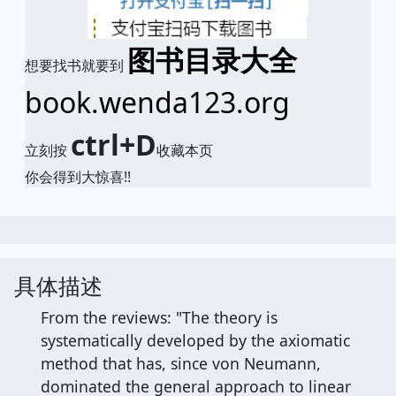
图书目录大全
想要找书就要到
book.wenda123.org
ctrl+D
立刻按
收藏本页
你会得到大惊喜!!
具体描述
From the reviews: "The theory is
systematically developed by the axiomatic
method that has, since von Neumann,
dominated the general approach to linear