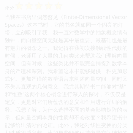
☆
☆
☆
☆
☆
评分
当我在书店里偶然瞥见《Finite-Dimensional Vector
Spaces》这本书时，它的书名就如同一个闪亮的灯
塔，立刻吸引了我。我一直对数学中的抽象概念情有
独钟，而向量空间无疑是其中最重要、最基础也是最
有魅力的概念之一。我记得在我初次接触线性代数的
时候，老师用了大量的几何类比来帮助我们理解向量
空间，但有时候，这些类比并不能完全捕捉到数学本
身的严谨和深刻。我希望这本书能够提供一种更加形
式化、更加严谨的数学语言来阐述向量空间，同时又
不失其直观的几何意义。我尤其期待书中能够对“基”
和“维数”这两个核心概念进行深入的探讨，不仅仅是
定义，更是对它们所蕴含的意义和作用进行详细的解
释。我想了解，为什么选择不同的基会影响矩阵的表
示，但向量空间本身的性质却不会改变？我希望书中
能够给出清晰的论证。此外，我还对线性变换的分类
和性质很感兴趣，比如那些能够保持向量空间结构的