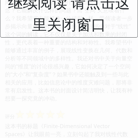
继续阅读 请点击这
间的概念，比如，我们为什么要引入“向量”这个概
念？它能解决什么样的问题？而“空间”又意味着什
里关闭窗口
么？我希望书中能够像一位侦探一样，带领读者一步
步揭示向量空间的奥秘。我特别关注书中对于“线性”
这个词的解读，它不仅仅是关于加法和数乘的封闭
性，更代表着一种重要的结构和对称性。我希望书中
能够通过丰富的例子，展现线性变换在几何、代数和
分析等不同领域中的多样性。我还对书中关于向量空
间的“维度”的讨论很感兴趣，它如何决定了一个空间
的“大小”和“复杂度”？如果书中还能触及到一些与此
相关的应用，比如信息论中的维度灾难问题，那将非
常有启发性。这本书的封面设计简洁明快，让我有种
想要一探究竟的冲动。
☆
☆
☆
☆
☆
评分
这本书的标题《Finite-Dimensional Vector
Spaces》让我眼前一亮，立刻勾起了我对线性代数