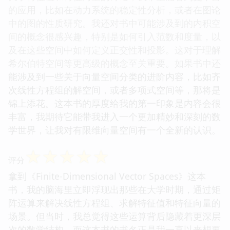
的应用，比如在动力系统的稳定性分析，或者在图论
中的图的性质研究。我还对书中可能涉及到的内积空
间的概念很感兴趣，特别是如何引入范数和度量，以
及在这些空间中如何定义正交性和投影。这对于理解
希尔伯特空间等更高级的概念至关重要。如果书中还
能涉及到一些关于向量空间分类的进阶内容，比如齐
次线性方程组的解空间，或者多项式空间等，那将是
锦上添花。这本书的厚度给我的第一印象是内容会很
丰富，我期待它能带我进入一个更加精妙和深刻的数
学世界，让我对有限维向量空间有一个全新的认识。
☆
☆
☆
☆
☆
评分
拿到《Finite-Dimensional Vector Spaces》这本
书，我的脑海里立即浮现出那些在大学时期，通过矩
阵运算来解决线性方程组、求解特征值和特征向量的
场景。但当时，我总觉得这些运算背后隐藏着更深层
次的数学结构，而这本书的书名正是我一直以来想要