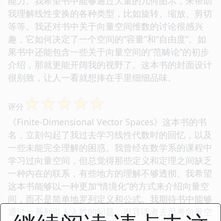
能力。我希望书中能够通过大量的几何图示，来帮助
我理解线性变换的各种类型，比如旋转、缩放、剪切
等等。我还对书中关于向量空间维数的讨论很感兴
趣，它如何决定了一个空间的“容量”和“自由度”。如
果书中还能包含一些关于向量空间的“范畴论”的初步
介绍，那就更能开阔我的视野了。这本书的封面设计
很别致，让人一看就想捧在手里细细品味。
☆
☆
☆
☆
☆
评分
《Finite-Dimensional Vector Spaces》这本书的书
名，立刻勾起了我过去学习线性代数时的回忆，以及
一些未能完全理解的困惑。我曾经在数学系的课程中
学习过向量空间，但总觉得那些定义和定理之间缺乏
一种内在的联系，有些地方的理解不够透彻。我希望
这本书能够以一种更加“情境化”的方式来介绍向量空
间，而不是简单地罗列定义和公式。我期待书中能够
通过一系列引人入胜的问题，引导读者去思考向量空