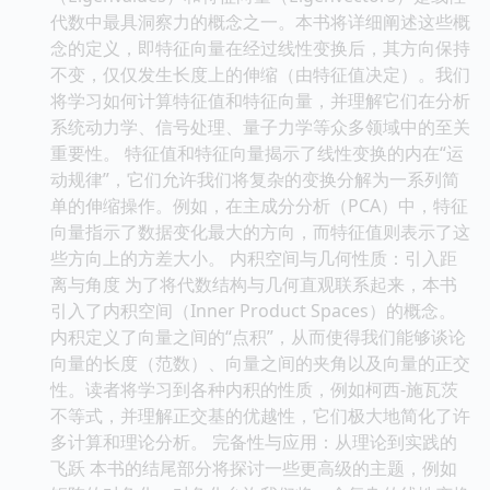
代数中最具洞察力的概念之一。本书将详细阐述这些概
念的定义，即特征向量在经过线性变换后，其方向保持
不变，仅仅发生长度上的伸缩（由特征值决定）。我们
将学习如何计算特征值和特征向量，并理解它们在分析
系统动力学、信号处理、量子力学等众多领域中的至关
重要性。 特征值和特征向量揭示了线性变换的内在“运
动规律”，它们允许我们将复杂的变换分解为一系列简
单的伸缩操作。例如，在主成分分析（PCA）中，特征
向量指示了数据变化最大的方向，而特征值则表示了这
些方向上的方差大小。 内积空间与几何性质：引入距
离与角度 为了将代数结构与几何直观联系起来，本书
引入了内积空间（Inner Product Spaces）的概念。
内积定义了向量之间的“点积”，从而使得我们能够谈论
向量的长度（范数）、向量之间的夹角以及向量的正交
性。读者将学习到各种内积的性质，例如柯西-施瓦茨
不等式，并理解正交基的优越性，它们极大地简化了许
多计算和理论分析。 完备性与应用：从理论到实践的
飞跃 本书的结尾部分将探讨一些更高级的主题，例如