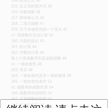
254. 欧拉公式 36
255. 反正切的展开式 38
256. 对数级数 38
257. 斯特林公式 40
258. 二项式级数 41
259. 关于余项研究的一个笺注 42
x7. 用级数作近似计算 43
260. 问题的提出 43
261. 的计算 44
262. 对数的计算 46
第十六章函数序列及函数级数 48
x1. 一致收敛性 48
263. 导言 48
264. 一致收敛性及非一致收敛性 49
265. 一致收敛性条件 52
x2. 级数和的函数性质 54
266. 级数和的连续性 54
267. 正项级数的情形 55
268. 逐项取极限 57