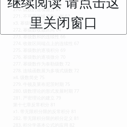
继续阅读 请点击这
269. 级数的逐项积分 58
270. 级数的逐项微分 61
271. 不可导连续函数一例 62
里关闭窗口
x3. 幂级数及多项式级数 64
272. 幂级数收敛区间 64
273. 幂级数和的连续性 66
274. 收敛区间端点上的连续性 67
275. 幂级数的逐项积分 69
276. 幂级数的逐项微分 70
277. 幂级数作为泰勒级数 72
278. 连续函数展为多项式级数 72
x4. 级数简史 75
279. 牛顿及莱布尼茨时期 75
280. 级数理论的形式发展时期 77
281. 严密理论的建立 79
第十七章反常积分 81
x1. 带无限积分限的反常积分 81
282. 带无限积分限的积分定义 81
283. 积分学基本公式的应用 82