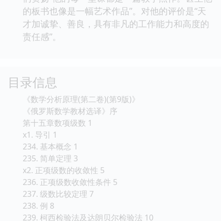
的板书也像是一幅艺术作品”。对他的评价是“天
才加诚挚、善良，具有非凡的工作能力和高度的
责任感”。
目录信息
《数学分析原理(第二卷)(第9版)》
《俄罗斯数学教材选译》序
第十五章数项级数 1
x1. 导引 1
234. 基本概念 1
235. 简单定理 3
x2. 正项级数的收敛性 5
236. 正项级数收敛性条件 5
237. 级数比较定理 7
238. 例 8
239. 柯西检验法及达朗贝尔检验法 10