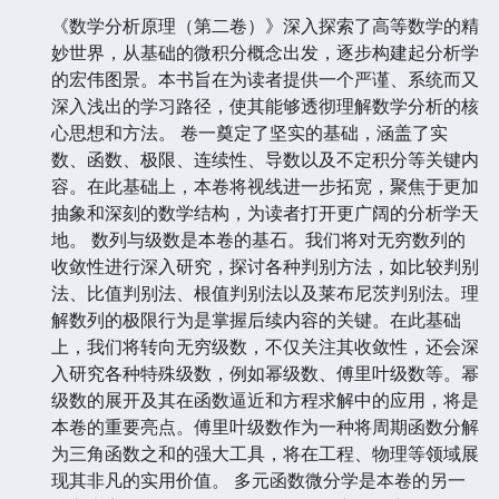
《数学分析原理（第二卷）》深入探索了高等数学的精
妙世界，从基础的微积分概念出发，逐步构建起分析学
的宏伟图景。本书旨在为读者提供一个严谨、系统而又
深入浅出的学习路径，使其能够透彻理解数学分析的核
心思想和方法。 卷一奠定了坚实的基础，涵盖了实
数、函数、极限、连续性、导数以及不定积分等关键内
容。在此基础上，本卷将视线进一步拓宽，聚焦于更加
抽象和深刻的数学结构，为读者打开更广阔的分析学天
地。 数列与级数是本卷的基石。我们将对无穷数列的
收敛性进行深入研究，探讨各种判别方法，如比较判别
法、比值判别法、根值判别法以及莱布尼茨判别法。理
解数列的极限行为是掌握后续内容的关键。在此基础
上，我们将转向无穷级数，不仅关注其收敛性，还会深
入研究各种特殊级数，例如幂级数、傅里叶级数等。幂
级数的展开及其在函数逼近和方程求解中的应用，将是
本卷的重要亮点。傅里叶级数作为一种将周期函数分解
为三角函数之和的强大工具，将在工程、物理等领域展
现其非凡的实用价值。 多元函数微分学是本卷的另一