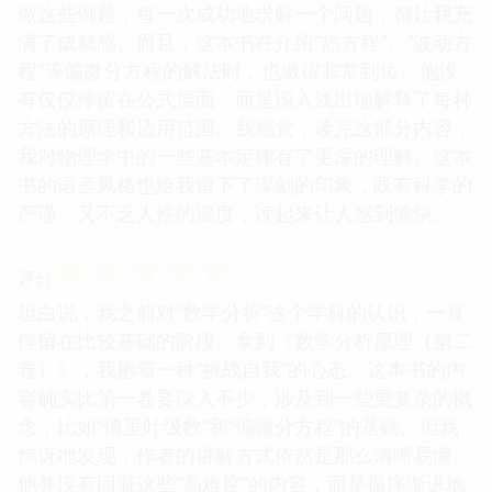
做这些例题，每一次成功地求解一个问题，都让我充
满了成就感。而且，这本书在介绍“热方程”、“波动方
程”等偏微分方程的解法时，也做得非常到位。他没
有仅仅停留在公式层面，而是深入浅出地解释了每种
方法的原理和适用范围。我感觉，读完这部分内容，
我对物理学中的一些基本定律有了更深的理解。这本
书的语言风格也给我留下了深刻的印象，既有科学的
严谨，又不乏人性的温度，读起来让人感到愉快。
☆
☆
☆
☆
☆
评分
坦白说，我之前对“数学分析”这个学科的认识，一直
停留在比较基础的阶段。拿到《数学分析原理（第二
卷）》，我抱着一种“挑战自我”的心态。这本书的内
容确实比第一卷要深入不少，涉及到一些更复杂的概
念，比如“傅里叶级数”和“偏微分方程”的基础。但我
惊讶地发现，作者的讲解方式依然是那么清晰易懂。
他并没有回避这些“高难度”的内容，而是循序渐进地