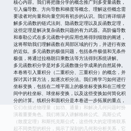
核心内容。我们将把微分学的概念推广到多变量函数，
引入偏导数、方向导数和梯度等概念。理解这些概念需
要读者对向量和向量空间有初步的认识。我们将详细讲
解多元函数的链式法则、隐函数定理以及反函数定理，
这些定理是解决复杂函数问题的有力武器。高阶偏导数
和泰勒公式在多元函数中的应用也将得到细致的阐述，
这将帮助我们理解函数在局部区域的行为，并进行有效
的近似。多元函数的极值问题，包括条件极值和无条件
极值，将通过拉格朗日乘数法等方法得到系统讲解。
多元函数积分学是对多元函数微分学成果的自然延伸。
本卷将引入重积分（二重积分、三重积分）的概念，并
探讨其计算方法，如逐次积分法。我们将学习如何进行
坐标变换，包括在二维平面上的极坐标变换和在三维空
间中的柱坐标、球坐标变换，以及这些变换如何简化积
分的计算。线积分和面积分是本卷进一步拓展的重点，
它们在描述物理量（如功、通量）和解决几何问题时扮
演着重要角色。我们将深入讲解格林公式、高斯公式
（散度定理）和斯托克斯公式，这些伟大的定理将联系
起不同类型的积分，揭示了深刻的几何和分析关系，它