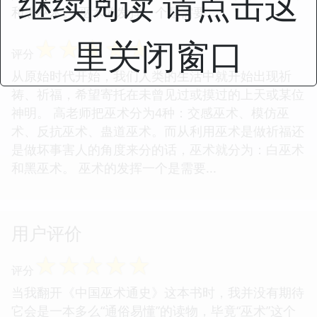
继续阅读 请点击这
和黑巫术。 巫术的发挥一个是需要...
里关闭窗口
☆
☆
☆
☆
☆
评分
从原始时代开始，我们人类的生活中就开始出现祈
祷、祈福，希望寄托在未曾见过或摸过的上天或某位
神明。 高老师把巫术分为4种：交感巫术、模仿巫
术、反抗巫术、蛊道巫术。而从利用巫术是做祈福还
是做坏事害人的角度来分的话，巫术就分为：白巫术
和黑巫术。 巫术的发挥一个是需要...
用户评价
☆
☆
☆
☆
☆
评分
当我翻开《中国巫术通史》这本书时，我并没有期待
它会是一本多么“通俗易懂”的读物，毕竟“巫术”这个