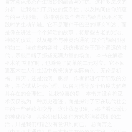
官方意识形态产生微妙的融合与对抗。这种多层次的
分析，让我看到了历史的复杂性，以及民间信仰所蕴
含的巨大能量。 我特别喜欢作者在描绘具体巫术实
践时的生动笔触。它不是那种干巴巴的理论阐述，而
是像在讲述一个个鲜活的故事，将那些古老的咒语、
神秘的仪式、以及那些与神灵沟通的“媒介”描绘得栩
栩如生。读这些内容时，我仿佛置身于那个遥远的时
代，亲眼目睹了那些充满力量的场面。 本书在解读
巫术的“功能”时，也避免了简单的二元对立。它不回
避巫术在人们生活中所扮演的实际角色，无论是祈
福、禳灾，还是治病、驱邪，作者都进行了细致的分
析，并尝试从社会心理、民俗习惯等多个角度去解释
其存在的合理性。 让我惊喜的是，本书并没有将巫
术仅仅视为一种历史遗迹，而是探讨了它在现代社会
中的一些延续和变异。这让我意识到，那些看似遥远
的神秘信仰，其实仍然以各种方式影响着我们的生
活，只是我们可能没有意识到而已。 总而言之，
《中国巫术通史》是一本极其有价值的书籍。它以一