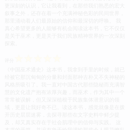
更深刻的认识，它让我看到，在那些我们熟悉的宏大
叙事之外，还存在着一个充满神秘色彩的民间世界，
那里涌动着人们最原始的信仰和最深切的呼唤。 我
真心希望更多的人能够有机会阅读这本书，它不仅仅
是关于巫术，更是关于我们民族精神世界的一次深刻
探索。
☆
☆
☆
☆
☆
评分
《中国巫术通史》这本书，我拿到手里的时候，就已
经被它那沉甸甸的分量和封面那种古朴又不失神秘的
风格所吸引了。我一直对中国古代那些隐秘而充满智
慧的文化遗产抱有浓厚兴趣，而巫术，作为其中一个
常常被误解，但又深深植根于民族集体潜意识的领
域，更是让我好奇不已。读这本书，感觉就像是在拨
开历史层层迷雾，去探寻那些在文字史料中鲜少提
及，却又真实存在于社会肌理中的信仰与实践。 这
本书的开篇，并没有急于给我灌输那些令人眼花缭乱