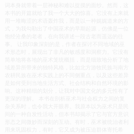
词本身就带着一层神秘和难以捉摸的面纱。然而，这
本书的开篇就给了我一个大大的惊喜。它没有上来就
用一堆晦涩的术语轰炸我，而是以一种娓娓道来的方
式，为我勾勒出了中国巫术的早期起源，仿佛是一位
饱经沧桑的老者，在向我讲述一段古老而遥远的往
事。 让我印象深刻的是，作者在探讨不同地域的巫
术形态时，展现出了非凡的敏感度和洞察力。它没有
简单地将各地的巫术笼统概括，而是细致地分析了地
域差异所带来的独特风格，比如北方游牧民族与南方
农耕民族在巫术实践上的不同侧重点，以及这些差异
是如何受到当地生活方式、社会结构和自然环境的影
响。这种精细的划分，让我对中国文化的多元性有了
更深的理解。 本书在剖析巫术与社会权力之间的复
杂关系时，也令我大开眼界。我原本以为巫术只是民
间的一种自发性活动，但本书却揭示了它与官方意识
形态之间微妙而深刻的互动。有时，巫术被统治者利
用来巩固权力，有时，它又成为被压迫群体寄托希