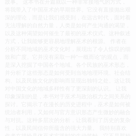
故事。 这本书在开篇就以一种非常接地气的方式，
将我带入了中国巫术的早期世界。它没有直接抛出艰
深的理论，而是让我们感受到，在远古时代，面对着
无法理解的自然力量，人类是如何产生沟通的渴望，
以及这种渴望如何催生了最初的巫术仪式。这种叙述
方式，让我能够更容易地理解巫术的根源。 作者在
分析不同地域的巫术文化时，展现出了令人惊叹的细
致和广度。它并没有采取一种“一概而论”的观点，而
是深入挖掘了中国各个地域、各个民族的巫术形态，
并分析了这些形态是如何受到当地地理环境、社会结
构、以及民族文化的影响而呈现出独特之处。这让我
对中国文化的地域多样性有了更深刻的认识。 让我
印象深刻的是，本书对于巫术与政治权力之间关系的
探讨。它揭示了在漫长的历史进程中，巫术是如何被
统治者利用，又如何与官方意识形态产生微妙的融合
与对抗。这种多层次的分析，让我看到了历史的复杂
性，以及民间信仰所蕴含的强大力量。 我特别喜欢
作者在描绘具体巫术实践时的生动笔触。它不是那种