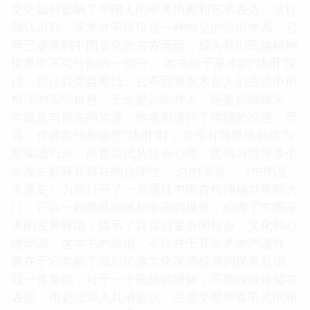
文化如何影响了中国人的审美情趣和艺术表达。这让
我认识到，巫术并不仅仅是一种独立的信仰体系，它
早已渗透到中国文化的方方面面，成为我们民族精神
世界中不可分割的一部分。 本书对于巫术的“功用”探
讨，也让我受益匪浅。它不回避巫术在人们生活中所
扮演的实际角色，无论是治病救人，还是祈福禳灾，
亦或是与祖先的沟通，作者都进行了详细的论述。而
且，作者在分析这些“功用”时，并没有简单地归结为
欺骗或巧合，而是尝试从社会心理、民俗习惯等多个
角度去解释其存在的合理性。 总的来说，《中国巫
术通史》为我打开了一扇通往中国古代神秘世界的大
门。它以一种极其细腻和全面的视角，梳理了中国巫
术的发展脉络，揭示了其背后复杂的社会、文化和心
理动因。这本书的价值，不仅在于其学术的严谨性，
更在于它唤醒了我对民族文化深层根源的探寻欲望。
我一直觉得，对于一个民族的理解，不能仅仅停留在
表面，而必须深入其潜意识，去感受那些看不见的精