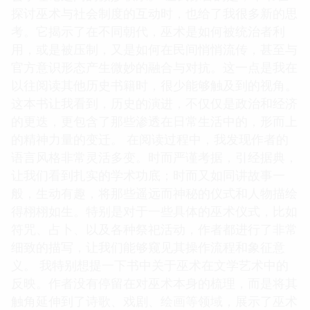
探讨巫术与社会制度的互动时，也给了我很多新的思
考。它揭示了在不同朝代，巫术是如何被统治者利
用，或是被压制，又是如何在民间悄悄流传，甚至与
官方意识形态产生微妙的融合与对抗。这一点是我在
以往阅读其他历史书籍时，很少能够触及到的视角。
这本书让我看到，历史的演进，不仅仅是政治和经济
的更迭，更包含了那些渗透在日常生活中的，形而上
的精神力量的变迁。 在阅读过程中，我发现作者的
语言风格非常灵活多变。时而严谨考据，引经据典，
让我们看到扎实的学术功底；时而又如同讲故事一
般，生动有趣，将那些遥远而神秘的仪式和人物描绘
得栩栩如生。特别是对于一些具体的巫术仪式，比如
符咒、占卜、以及各种祭祀活动，作者都进行了非常
细致的描写，让我们能够窥见其操作流程和象征意
义。 我特别想提一下书中关于巫术在文学艺术中的
反映。作者没有停留在对巫术本身的梳理，而是将其
触角延伸到了诗歌、戏剧、绘画等领域，展示了巫术