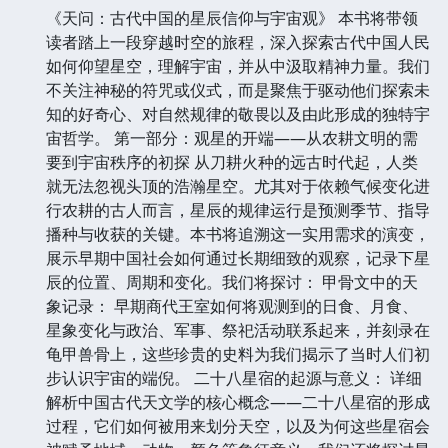
《天问：古代中国的星辰信仰与宇宙观》 本书将带领
读者踏上一段穿越时空的旅程，深入探索古代中国人民
如何仰望星空，理解宇宙，并从中汲取精神力量。我们
不关注神秘的符咒或仪式，而是聚焦于驱动他们探索未
知的好奇心、对自然规律的敬畏以及由此形成的独特宇
宙哲学。 第一部分：观星的开端——从农耕文明的需
要到宇宙秩序的初探 从刀耕火种的远古时代起，人类
就无法忽视头顶的浩瀚星空。尤其对于依赖气候变化进
行农耕的古人而言，星辰的规律运行是预测季节、指导
播种与收获的关键。本书将追溯这一实用需求的演变，
展示早期中国社会如何通过长期细致的观察，记录下星
辰的位置、周期和变化。我们将探讨： 甲骨文中的天
象记录： 早期商代王室如何将观测到的日食、月食、
星象变化与政治、军事、祭祀活动联系起来，并刻录在
龟甲兽骨上，这些珍贵的史料为我们揭示了当时人们初
步认识宇宙的端倪。 二十八星宿的起源与意义： 详细
解析中国古代天文学的核心概念——二十八星宿的形成
过程，它们如何被用来划分天空，以及为何这些星宿会