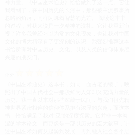
神力量。《中国巫术通史》恰恰做到了这一点。它让
我看到了，在中国历史的长河中，那些被主流叙事所
忽略的角落，同样闪烁着智慧的光芒。 阅读这本书
的过程，对我来说是一次精神的洗礼。它让我重新审
视了许多我曾经习以为常的文化现象，也让我对中国
文化的博大精深有了更深刻的认识。我强烈推荐这本
书给所有对中国历史、文化、以及人类的信仰体系感
兴趣的朋友们。
☆
☆
☆
☆
☆
评分
《中国巫术通史》这本书，如同一面古老的镜子，映
照出了中国古代社会中那段鲜为人知却又充满力量的
历史。我一直以来对那些深藏于民间，与我们祖先精
神世界紧密相连的信仰体系抱有浓厚的兴趣，而这本
书，恰恰满足了我对“巫”的深度探索。它并非一本晦
涩的学术论文，而更像是一部以历史的宏大叙事，讲
述中国巫术如何从起源到发展，再到融入社会各个层