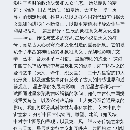
影响了当时的政治决策和民众心态。 历法制度的精
进： 介绍中国古代历法（如夏历、太初历、授时历
等）的制定原则、推算方法以及在不同朝代如何根据天
文观测的进步而不断修正，以期更精确地指导农业生产
和祭祀活动。 第三部分：星辰的象征意义与文化投射
——神话、传说与艺术的交织 星辰不仅是天文的符
号，更是古人心灵寄托和文化创造的重要源泉。它们被
赋予了丰富的神话色彩和象征意义，深刻地影响了文
学、艺术、音乐和节日习俗。 星座神话的流变： 探讨
中国古代神话传说中与星辰相关的叙事，如牛郎织女的
爱情故事（天河、牵牛、织女星）、二十八星宿的拟人
化形象，以及这些故事如何反映了古人的情感世界和道
德观念。 星占学的发展与影响： 介绍星占学作为一种
试图通过星象预测吉凶祸福的学问，如何在古代中国扮
演重要角色，以及它对政治家、士大夫乃至普通民众的
影响。我们将区分其科学性与非科学性。 艺术中的宇
宙意象： 分析中国古代绘画、雕塑、建筑（如天坛）
中对宇宙图景的呈现，以及龙、凤、祥云等传统意象如
何与天象、星辰的象征意义相互呼应，共同构建了独特