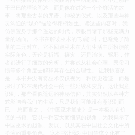
干巴巴的理论阐述，而是像在讲述一个个鲜活的故
事，将那些古老的咒语、神秘的仪式、以及那些与神
灵沟通的“媒介”描绘得栩栩如生。读这些内容时，我
仿佛置身于那个遥远的时代，亲眼目睹了那些充满力
量的场面。 本书在解读巫术的“功能”时，也避免了简
单的二元对立。它不回避巫术在人们生活中所扮演的
实际角色，无论是祈福、禳灾，还是治病、驱邪，作
者都进行了细致的分析，并尝试从社会心理、民俗习
惯等多个角度去解释其存在的合理性。 让我惊喜的
是，本书并没有将巫术仅仅视为一种历史遗迹，而是
探讨了它在现代社会中的一些延续和变异。这让我意
识到，那些看似遥远的神秘信仰，其实仍然以各种方
式影响着我们的生活，只是我们可能没有意识到而
已。 总而言之，《中国巫术通史》是一本极其有价
值的书籍。它以一种宏大而细腻的视角，为我揭示了
中国巫术的起源、发展、以及其在中国社会文化中所
扮演的重要角色。 这本书让我对中国传统文化有了