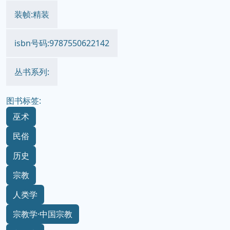
装帧:精装
isbn号码:9787550622142
丛书系列:
图书标签:
巫术
民俗
历史
宗教
人类学
宗教学·中国宗教