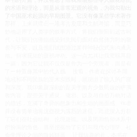
的术语和理论，而是从非常宏观的视角，为我勾勒出
了中国巫术起源的早期图景。它没有像某些学术著作
那样，上来就摆出一堆考古发现和文献考据，而是巧
妙地运用了人类学的叙事方式，将我们带回到远古时
代，让我们仿佛能感受到先民们面对自然伟力时的敬
畏与不安，以及他们试图通过某种神秘仪式来沟通天
地、祈求庇佑的最初冲动。这一点尤其让我觉得耳目
一新，因为它让我不仅仅是作为一个旁观者，而是有
了一种置身其中的代入感。 接着，作者在探讨不同
地域和不同民族的巫术实践时，展现出了惊人的广度
和深度。我印象最深刻的是关于南方少数民族的萨满
教内容，那些关于通灵、驱邪、以及与自然万物对话
的描述，充满了奇异的想象力和生动的画面感。作者
并没有简单地将这些视为落后的迷信，而是深入分析
了它们在社会结构、伦理道德、以及民间信仰体系中
所扮演的角色，甚至挖掘出了它们与现代心理学、社
会学理论之间的微妙联系。 让我惊喜的是，本书在