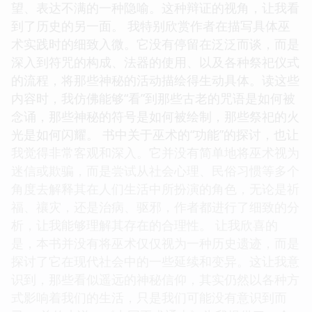
望、表达不满的一种隐喻。这种辩证的视角，让我看
到了历史的另一面。 我特别欣赏作者在描写具体巫
术实践时的细致入微。它没有停留在泛泛而谈，而是
深入到符咒的构成、法器的使用、以及各种祭祀仪式
的流程，将那些神秘的活动描绘得生动具体。读这些
内容时，我仿佛能够“看”到那些古老的咒语是如何被
念诵，那些神秘的符号是如何被绘制，那些祭祀的火
光是如何闪耀。 书中关于巫术的“功能”的探讨，也让
我觉得非常客观和深入。它并没有简单地将巫术视为
迷信或欺骗，而是尝试从社会心理、民俗习惯等多个
角度去解释其在人们生活中所扮演的角色，无论是祈
福、禳灾，还是治病、驱邪，作者都进行了细致的分
析，让我能够理解其存在的合理性。 让我欣喜的
是，本书并没有将巫术仅仅视为一种历史遗迹，而是
探讨了它在现代社会中的一些延续和变异。这让我意
识到，那些看似遥远的神秘信仰，其实仍然以各种方
式影响着我们的生活，只是我们可能没有意识到而