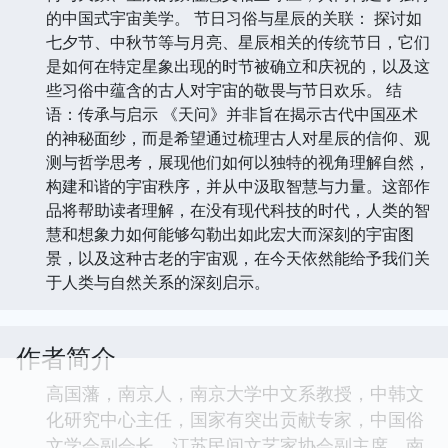
的中国式宇宙美学。 节日习俗与星辰的关联： 探讨如
七夕节、中秋节等与月亮、星辰相关的传统节日，它们
是如何在特定星象出现的时节被确立和庆祝的，以及这
些习俗中蕴含的古人对宇宙的敬畏与节日欢乐。 结
语：传承与启示 《天问》并非旨在揭示古代中国巫术
的神秘面纱，而是希望通过梳理古人对星辰的信仰、观
测与哲学思考，展现他们如何以独特的视角理解自然，
构建和谐的宇宙秩序，并从中汲取智慧与力量。这部作
品将帮助读者理解，在没有现代科技的时代，人类的智
慧和想象力如何能够勾勒出如此宏大而深刻的宇宙图
景，以及这种古老的宇宙观，在今天依然能给予我们关
于人类与自然关系的深刻启示。
作者简介
高国藩，南京人，南京大学中文系教授，中韩文
化研究中心主任，国家有突出贡献专家，中国俗
文学会副会长，江苏民间文艺家协会副主席，南