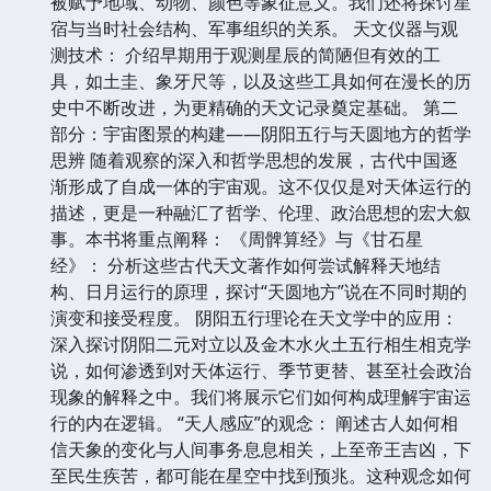
被赋予地域、动物、颜色等象征意义。我们还将探讨星
宿与当时社会结构、军事组织的关系。 天文仪器与观
测技术： 介绍早期用于观测星辰的简陋但有效的工
具，如土圭、象牙尺等，以及这些工具如何在漫长的历
史中不断改进，为更精确的天文记录奠定基础。 第二
部分：宇宙图景的构建——阴阳五行与天圆地方的哲学
思辨 随着观察的深入和哲学思想的发展，古代中国逐
渐形成了自成一体的宇宙观。这不仅仅是对天体运行的
描述，更是一种融汇了哲学、伦理、政治思想的宏大叙
事。本书将重点阐释： 《周髀算经》与《甘石星
经》： 分析这些古代天文著作如何尝试解释天地结
构、日月运行的原理，探讨“天圆地方”说在不同时期的
演变和接受程度。 阴阳五行理论在天文学中的应用：
深入探讨阴阳二元对立以及金木水火土五行相生相克学
说，如何渗透到对天体运行、季节更替、甚至社会政治
现象的解释之中。我们将展示它们如何构成理解宇宙运
行的内在逻辑。 “天人感应”的观念： 阐述古人如何相
信天象的变化与人间事务息息相关，上至帝王吉凶，下
至民生疾苦，都可能在星空中找到预兆。这种观念如何