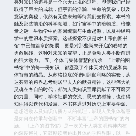
类对知识的追寻是一个永无止境的过程。即使我们已经
取得了巨大的成就，但宇宙的浩瀚、生命的复杂，以及
意识的奥秘，依然有无数未知等待我们去探索。本书将
触及那些前沿的科学领域，如宇宙学中的暗物质、暗能
量之谜，生物学中的基因编辑与生命起源，以及神经科
学中的意识本质探索。这些探索不仅是对“上帝的图书
馆”中已知篇章的拓展，更是对那些尚未开启的卷轴的
勇敢触碰。这种对未知的渴望，正是驱动人类不断前进
的强大动力。 五、个体与集体智慧的传承： “上帝的图
书馆”中的每一份知识，都凝聚了个体天才的灵感和集
体智慧的结晶。从苏格拉底的诘问到伽利略的实验，从
达芬奇的跨界思考到居里夫人的献身精神，这些伟大的
灵魂在各自的时代，都为人类知识宝库贡献了不可磨灭
的力量。同时，学术社群的交流、思想的碰撞，也使得
知识得以迭代和发展。本书将通过对历史上重要学派、
思想运动以及知识传播方式的梳理，展现人类集体智慧
是如何在传承与创新中，不断丰富“上帝的图书馆”的内
涵。 《上帝的图书馆》是一次关于人类文明精神内核
的深度巡礼，它鼓励读者跳出具体的学科界限，以一种