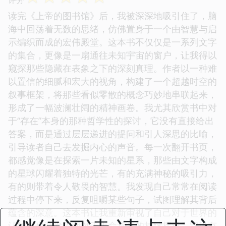
读完《上帝的图书馆》后，我被深深地吸引住了，脑
海中回荡着无数的思绪，仿佛置身于一个由智慧与启
示编织而成的宏伟殿堂。这本书不仅仅是一系列文字
的集合，更像是一扇通往未知宇宙的窗户，让我得以
窥探那些隐藏在表象之下的深刻真理。作者以一种难
以置信的细腻和宏大的视角，构建了一个超越时空的
叙事框架，将那些看似零散的概念巧妙地串联起来，
形成了一幅波澜壮阔的精神画卷。我尤其欣赏书中对
于“存在”本身的那种哲学性的探讨，它没有直接给出
答案，而是通过层层递进的提问和引人深思的比喻，
引导读者自己去发掘内心的声音。每一次翻开书页，
都感觉像是在探索一片未知的星系，那些由文字构成
的星球闪耀着独特的光芒，有的充满神秘的吸引力，
有的则带着令人敬畏的智慧。我发现自己常常在阅读
过程中停下来，反复咀嚼某些句子，试图理解其背后
蕴含的深意。这本书让我重新审视了自己对于世界的
认知，也激发了我对于生命意义的持续探求。它没有