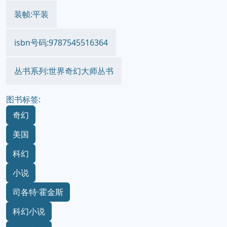
装帧:平装
isbn号码:9787545516364
丛书系列:世界奇幻大师丛书
图书标签:
奇幻
美国
科幻
小说
司各特·霍金斯
科幻小说