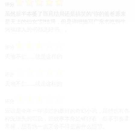
☆
☆
☆
☆
☆
评分
虽然后半本萎了而且结局还是搞笑的“你的爸爸原来
是天上的仙女”型结局，但是详细描写广东名吃铜牛
烤福建人的书都是好书。。
☆
☆
☆
☆
☆
评分
天地不仁……就是这样的
☆
☆
☆
☆
☆
评分
天地不仁……就是这样的
☆
☆
☆
☆
☆
评分
应该是今年一年读过的最好的奇幻小说，虽然也有各
种无厘头的瑕疵，但故事本身足够好看，叙事节奏非
常棒，想看快一点又舍不得遗漏什么细节。