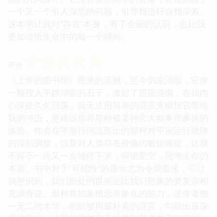
一个又一个引人深思的问题，引导我进行自我探索。
这本书让我对“存在”本身，有了全新的认识，也让我
更加珍惜生命中的每一个瞬间。
☆
☆
☆
☆
☆
评分
《上帝的图书馆》带来的震撼，至今仍未消散，它像
一颗投入平静湖面的石子，激起了层层涟漪，在我内
心深处久久回荡。我无法用简单的语言来概括它带给
我的冲击，更难以形容那种被某种宏大叙事所裹挟的
体验。作者在字里行间流露出的那种对宇宙运行规律
的深刻洞察，以及对人类存在价值的敏锐捕捉，让我
不得不一次又一次地停下来，仰望星空，思考生命的
本质。书中对于“可能性”的描绘尤为令我着迷，它让
我意识到，我们所处的世界远比我们想象的要复杂和
充满奇迹。那种将抽象概念具象化的能力，是作者独
一无二的才华，他能够用最朴素的语言，勾勒出最深