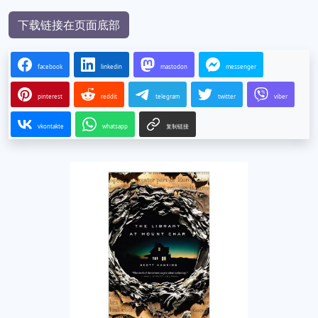
下载链接在页面底部
facebook
linkedin
mastodon
messenger
pinterest
reddit
telegram
twitter
viber
vkontakte
whatsapp
复制链接