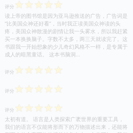
☆
☆
☆
☆
☆
评分
读上帝的图书馆是因为亚马逊推送的广告，广告词是
“比美国众神还好看”，当时我正读美国众神读的头
疼，美国众神散漫的剧情让我一头雾水，所以我赶紧
买一本换换脑子。字数不太多，两三天就读完了。这
书跟我一开始想象的少儿奇幻风格不一样，是专属于
成人的暗黑童话。 这本书脑洞...
☆
☆
☆
☆
☆
评分
☆
☆
☆
☆
☆
评分
☆
☆
☆
☆
☆
评分
太初有道。 语言是人类探索广袤世界的重要工具，
我们的语言不仅能将形而下的万物描述出来，还能将