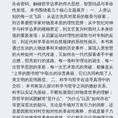
生命密码、触碰哲学边界的伟大思想、智慧结晶与革命
性发现。 本书围绕着几个核心主题展开： 一、人类认
知的每一次飞跃： 从远古先民对星辰的敬畏与探索，
到古希腊哲学家对物质本质的理性思辨；从中世纪对神
学与科学边界的模糊界定，到文艺复兴时期对人本身价
值的重新发现；从启蒙运动对理性的讴歌与对专制的反
抗，到近代科学革命对自然规律的系统性揭示。本书将
通过生动的人物故事和关键的历史事件，展现人类智慧
的火种如何一代代传递，又如何在一代代探索者手中被
点燃，照亮前行的道路。每一项科学理论的诞生，每一
次哲学思想的革新，每一次艺术形式的突破，都像是从
“上帝的图书馆”中取出的珍贵典籍，它们共同构筑了人
类文明的宏伟殿堂。 二、科学与哲学在追寻真理中的
交织： 本书将深入探讨科学与哲学之间的微妙关系。
科学以实证为基础，不断拓展我们对物质世界的理解；
而哲学则试图解答“是什么”、“为什么”以及“如何存在”
等更深层次的疑问。无论是牛顿对万有引力的洞察，还
是爱因斯坦对时空相对性的革命性阐释，亦或是量子力
学揭示的微观世界奇妙规律，它们都不仅仅是物理定律