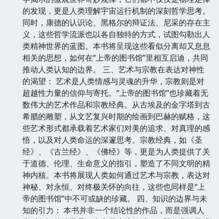
的发现，更是人类理解宇宙运行机制的深刻哲学思考。
同时，康德的认识论、黑格尔的辩证法、尼采的存在主
义，这些哲学流派也以各自独特的方式，试图勾勒出人
类精神世界的蓝图。本书将呈现这些看似分离却又息息
相关的思想，如何在“上帝的图书馆”里相互启迪，共同
推动人类认知的边界。 三、艺术与宗教在表达对神性
的渴望： 艺术是人类情感与灵魂的升华，宗教则是对
超越性力量的信仰与寄托。“上帝的图书馆”也珍藏着无
数伟大的艺术作品和宗教经典。从古埃及的金字塔到古
希腊的雕塑，从文艺复兴时期的绘画到巴赫的赋格，这
些艺术形式都承载着艺术家们对美的追求、对真理的感
悟，以及对人类命运的深邃思考。宗教经典，如《圣
经》、《古兰经》、《佛经》等，更是为人类提供了关
于道德、伦理、生命意义的指引，塑造了不同文明的精
神内核。本书将展现人类如何通过艺术与宗教，表达对
神秘、对永恒、对终极关怀的向往，这些也同样是“上
帝的图书馆”中不可或缺的珍藏。 四、知识的边界与未
知的引力： 本书并非一个结论性的作品，而是强调人