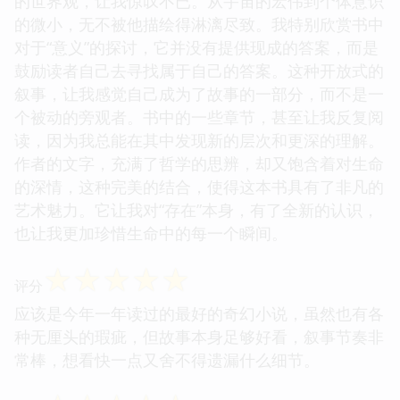
的世界观，让我惊叹不已。从宇宙的宏伟到个体意识
的微小，无不被他描绘得淋漓尽致。我特别欣赏书中
对于“意义”的探讨，它并没有提供现成的答案，而是
鼓励读者自己去寻找属于自己的答案。这种开放式的
叙事，让我感觉自己成为了故事的一部分，而不是一
个被动的旁观者。书中的一些章节，甚至让我反复阅
读，因为我总能在其中发现新的层次和更深的理解。
作者的文字，充满了哲学的思辨，却又饱含着对生命
的深情，这种完美的结合，使得这本书具有了非凡的
艺术魅力。它让我对“存在”本身，有了全新的认识，
也让我更加珍惜生命中的每一个瞬间。
☆
☆
☆
☆
☆
评分
应该是今年一年读过的最好的奇幻小说，虽然也有各
种无厘头的瑕疵，但故事本身足够好看，叙事节奏非
常棒，想看快一点又舍不得遗漏什么细节。