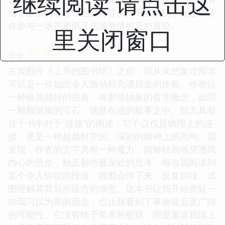
继续阅读 请点击这
给予廉价的慰藉，也没有提供简单的解脱，而是邀请
你参与一场严肃而又充满激情的思想冒险。
里关闭窗口
☆
☆
☆
☆
☆
评分
在我翻开《上帝的图书馆》之前，我从未想象过阅读
可以是一件如此令人激动和充满启发的体验。作者以
一种极其独特的视角，将那些抽象的哲学概念，如同
一颗颗璀璨的宝石，镶嵌在他的叙事之中。我尤其着
迷于书中对于“连接”的阐述，它不仅仅是物理上的连
接，更是一种超越时空的、深刻的精神上的共鸣。我
发现，作者的文字具有一种魔力，能够轻易地穿透我
内心的壁垒，触及那些最深处的思考。每当我阅读到
某个令人惊叹的段落，我都会停下来，反复回味，试
图理解其背后所蕴含的深意。这本书让我开始质疑一
些我习以为常的观念，也让我看到了事物背后更广阔
的可能性。它没有给予简单的慰藉，而是邀请我踏上