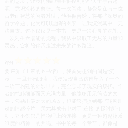
邃的意境，让我仿佛能亲手触摸到那些关于宇宙起
源、意识流转的奥秘。每一次阅读，都像是在与一位
古老而智慧的智者对话，他循循善诱，将那些深奥的
哲学命题，化为可以理解的图景，让我沉浸其中，无
法自拔。这不仅仅是一本书，更是一次心灵的洗礼，
一次对生命潜能的觉醒，我从中汲取了无尽的力量和
灵感，它将陪伴我走过未来的许多路途。
☆
☆
☆
☆
☆
评分
要评价《上帝的图书馆》，我首先想到的词是“沉
浸”。一旦开始阅读，我便发现自己仿佛坠入了一个
由语言构建的奇妙世界，完全忘却了现实的烦扰。作
者的笔触细腻而又充满力量，他能够用最简洁的文
字，勾勒出最宏大的场景，也能够捕捉到那些转瞬即
逝的情感碎片。我尤其被书中对于“连接”的探讨所打
动，它不仅仅是指物理上的连接，更是一种超越物质
维度的精神上的共鸣。书中的每一个章节，都像是一