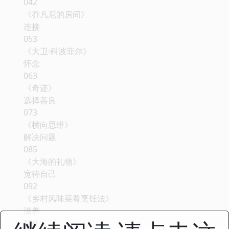
042
《乔凡尼的房间》
连接
053
《大卫·科波菲尔》
怀念
063
《奇迹》
选择善良
073
《横向思维》
解决问题
085
《大海的礼物》
宽待自己
092
《乡村风味菜肴烹饪法》
滋养
100