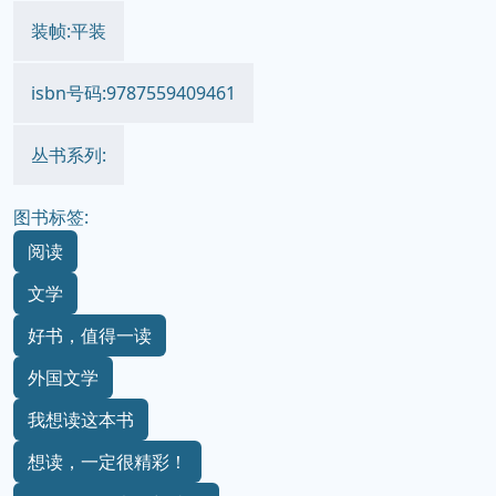
装帧:平装
isbn号码:9787559409461
丛书系列:
图书标签:
阅读
文学
好书，值得一读
外国文学
我想读这本书
想读，一定很精彩！