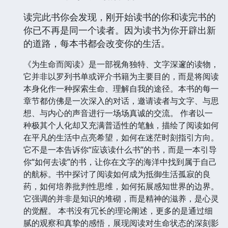
读完此书你会发现，刚开始读书的你和读完书的
你已不再是同一个读者。因为读书为你开辟出新
的道路，每本书都会改变你的生活。
《为生命而阅读》是一部视角独特、文字深邃的读物，
它并非以罗列书单或评介书籍为主要目的，而是将阅读
本身化作一种探索生命、理解自我的途径。本书的每一
章节都仿佛是一次深入的对话，邀请读者与文字、与思
想、与内心的声音进行一场场真诚的交流。 作者以一
种极其个人化却又充满普适性的笔触，描绘了阅读如何
在平凡的生活中点亮希望，如何在迷茫时刻指引方向。
它不是一本告诉你“应该读什么书”的书，而是一本引导
你“如何去读”的书，让你在文字的海洋中找到属于自己
的航标。书中探讨了阅读如何成为抵御生活孤寂的良
药，如何培养批判性思维，如何拓展感知世界的边界。
它强调的并非是知识的堆砌，而是精神的滋养，是心灵
的觉醒。 本书没有冗长的理论阐述，更多的是通过细
腻的观察和真挚的感悟，展现阅读对生命状态的深刻影