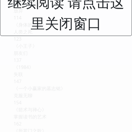
继续阅读 请点击这
《录事巴托比》
放弃
里关闭窗口
114
《身体的礼物》
人类之死
123
《小王子》
朋友们
137
《1984》
失联
147
《一个小赢家的墓志铭》
克服无聊
154
《箭术与禅心》
掌握读书的艺术
162
《所罗门之歌》