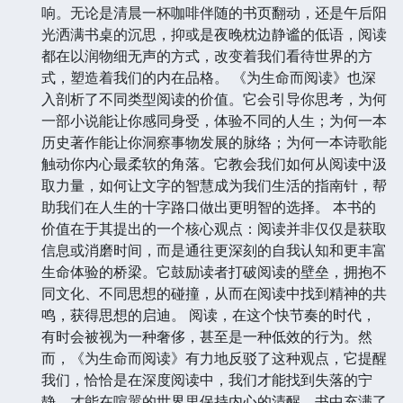
响。无论是清晨一杯咖啡伴随的书页翻动，还是午后阳
光洒满书桌的沉思，抑或是夜晚枕边静谧的低语，阅读
都在以润物细无声的方式，改变着我们看待世界的方
式，塑造着我们的内在品格。 《为生命而阅读》也深
入剖析了不同类型阅读的价值。它会引导你思考，为何
一部小说能让你感同身受，体验不同的人生；为何一本
历史著作能让你洞察事物发展的脉络；为何一本诗歌能
触动你内心最柔软的角落。它教会我们如何从阅读中汲
取力量，如何让文字的智慧成为我们生活的指南针，帮
助我们在人生的十字路口做出更明智的选择。 本书的
价值在于其提出的一个核心观点：阅读并非仅仅是获取
信息或消磨时间，而是通往更深刻的自我认知和更丰富
生命体验的桥梁。它鼓励读者打破阅读的壁垒，拥抱不
同文化、不同思想的碰撞，从而在阅读中找到精神的共
鸣，获得思想的启迪。 阅读，在这个快节奏的时代，
有时会被视为一种奢侈，甚至是一种低效的行为。然
而，《为生命而阅读》有力地反驳了这种观点，它提醒
我们，恰恰是在深度阅读中，我们才能找到失落的宁
静，才能在喧嚣的世界里保持内心的清醒。书中充满了