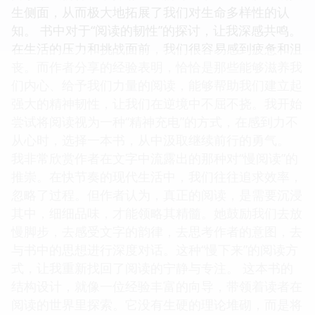
生侧面，从而极大地拓展了我们对生命多样性的认
知。 书中对于“阅读的韧性”的探讨，让我深感共鸣。
在生活的压力和挑战面前，我们很容易感到疲惫和沮
丧。而作者分享的经验表明，恰恰是那些能够滋养我
们内心、给予我们力量的阅读，能够帮助我们建立起
强大的精神韧性，让我们在逆境中不屈不挠。我开始
尝试将阅读视为一种“精神充电”的方式，在感到力不
从心时，选择一本书，从中汲取继续前行的勇气。
我非常欣赏作者在文字中流露出的那种对“慢阅读”的
推崇。在快节奏的现代生活中，我们往往追求效率，
忽略了过程。但作者认为，真正的阅读，是需要沉浸
其中，细细品味，才能领略其精髓。她鼓励我们去放
慢脚步，去感受文字的韵律，去思考作者的意图，去
与书中的思想进行深度对话。这种“慢下来”的阅读方
式，让我重新找回了阅读的宁静与专注。 这本书的
结构设计，就像一位经验丰富的向导，带领着读者在
阅读的世界里探索。它没有生硬的理论堆砌，而是将