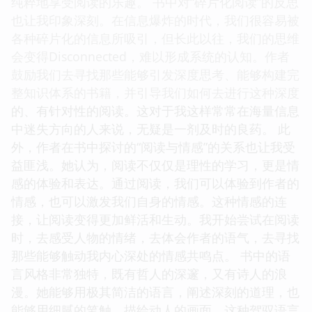
纯粹地享受阅读的乐趣。 书中对“碎片化阅读”的反思
也让我印象深刻。在信息爆炸的时代，我们很容易被
各种碎片化的信息所吸引，但长此以往，我们的思维
会变得Disconnected，难以形成系统的认知。作者
鼓励我们去寻找那些能够引发深度思考、能够构建完
整知识体系的书籍，并引导我们如何去进行这种深度
的、有针对性的阅读。这对于我这样常常在海量信息
中迷失方向的人来说，无疑是一剂及时的良药。 此
外，作者在书中探讨的“阅读与情感”的关系也让我受
益匪浅。她认为，阅读不仅仅是理性的学习，更是情
感的体验和表达。通过阅读，我们可以体验到作者的
情感，也可以激发我们自身的情感。这种情感的连
接，让阅读变得更加鲜活和生动。我开始尝试在阅读
时，去感受人物的情绪，去体会作者的语气，去寻找
那些能够触动我内心深处的情感共鸣点。 书中的语
言风格非常独特，既有哲人的深邃，又有诗人的浪
漫。她能够用极其简洁的语言，阐述深刻的道理，也
能够用细腻的笔触，描绘动人的画面。这种驾驭语言