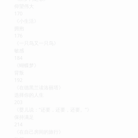
仰望伟大
170
《小生活》
拥抱
176
《一只鸟又一只鸟》
敏感
184
《蝴蝶梦》
背叛
192
《在德黑兰读洛丽塔》
选择你的人生
203
《婴儿说：“还要，还要，还要。”》
保持满足
214
《在自己房间的旅行》