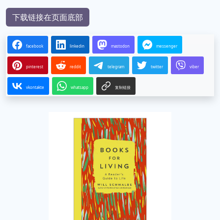
下载链接在页面底部
facebook
linkedin
mastodon
messenger
pinterest
reddit
telegram
twitter
viber
vkontakte
whatsapp
复制链接