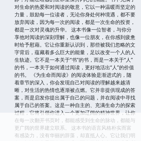
对生命的热爱和对阅读的敬意，它以一种温暖而坚定的
力量，鼓励每一位读者，无论你身处何种境遇，都不要
放弃阅读，因为每一次的阅读，都是一次生命的投资，
都是一次对灵魂的升华。 这本书像一位智者，与你分
享他对阅读的深刻理解，也像一位朋友，在你感到疲惫
时给予慰藉。它让你重新认识到，那些被我们忽略的文
字背后，蕴藏着多么巨大的能量，足以改变一个人的人
生轨迹。它不是一本关于“书”的书，而是一本关于“人”
的书，一本关于如何通过阅读，更好地活出“人”的价值
的书。 《为生命而阅读》的阅读体验是渐进式的，随
着章节的深入，你会发现自己对阅读的理解越来越清
晰，对生活的热情也逐渐被点燃。它并非提供现成的答
案，而是启发你提出属于自己的问题，并在阅读中寻找
属于自己的答案。这是一种自主的、充满生命力的探索
过程，它将引领你进入一个更加辽阔的精神世界，让你
在每一次翻开书页时，都能感受到生命的脉动，都能与
更广阔的世界建立联系。 这本书的语言风格朴实而富
有感染力，没有华丽的辞藻，却直抵人心。它让我们明