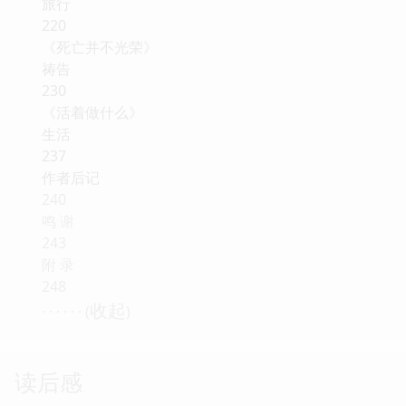
旅行
220
《死亡并不光荣》
祷告
230
《活着做什么》
生活
237
作者后记
240
鸣 谢
243
附 录
248
收起
· · · · · · (
)
读后感