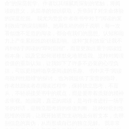
命”的深层哲学。作者以其细腻而深刻的笔触，将阅
读的意义，从简单的知识获取，升华到了对生命体验
的深度挖掘。 我尤为赞赏作者在书中对于“阅读的复
利效应”的深刻阐释。她用生动的例子说明，每一次
看似微不足道的阅读，都会在我们的思想、认知和能
力上产生累积性的积极影响。这种“复利效应”让我不
再纠结于阅读的“即时回报”，而是更加注重于阅读过
程本身，以及它如何潜移默化地塑造我。这种对阅读
价值的重新认知，让我卸下了许多不必要的心理负
担，可以更纯粹地享受阅读的乐趣。 书中关于“阅读
与批判性思维”的探讨，也为我提供了宝贵的指导。
作者鼓励读者在阅读过程中，保持独立思考，不盲
从，不轻易接受书中的观点，而是要带着质疑的精神
去审视。她强调，真正的阅读，是与作者进行一场平
等的对话，是独立思考后的价值判断。这种对批判性
思维的强调，让我开始更加主动地去分析文本，去辨
别信息的真伪，从而形成自己的独立见解。 我非常