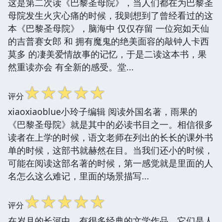
这是第二次读《巴黎圣母院》，当人们都在为巴黎圣
母院发生火灾心痛的时候，我则想到了曾经看过的这
本《巴黎圣母院》，脑海中 仅仅存留 一位宛如天仙
的吉普赛女郎 和 拥有魔鬼的绝美面容的敲钟人卡西
莫多 的凄美爱情故事的记忆，于是二读这本书，果
然重读亦会 有全新的感受。堂...
☆
☆
☆
☆
☆
评分
xiaoxiaoblue小玲子编辑 阅读外国名著，雨果的
《巴黎圣母院》就是其中的必读书目之一。相信很多
读者在上学的时候，语文老师在列出的长长的课外书
单的时候，这部书就赫然在目。当我们还小的时候，
可能在阅读这部名著的时候，第一感觉就是里面的人
名怎么这么难记，里面的场景描写...
☆
☆
☆
☆
☆
评分
在岁月的长河中，有很多经典的文学作品，它们是人