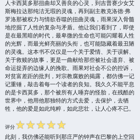
人卡西莫多那扭曲却又善良的心灵，到吉普赛少女艾
斯梅拉达那纯洁无瑕的灵魂，再到副主教克洛德·弗
罗洛那被权力与情欲吞噬的扭曲灵魂，雨果深入骨髓
地挖掘了人性的复杂与矛盾。他让我们看到了，即使
是在最黑暗的时代，最卑微的生命也可能闪耀着人性
的光辉，而最光鲜亮丽的头衔，也可能隐藏着最丑陋
的灵魂。这本书不仅仅是一个关于爱情、关于误解、
关于救赎的故事，更是一曲献给那些被社会遗弃、被
命运捉弄的边缘人的挽歌。雨果对社会不公的控诉，
对贫富差距的批判，对宗教腐败的揭露，都仿佛一记
记重锤，敲击着每一个读者的良知。我久久不能平息
的是卡西莫多，那个被所有人唾弃的怪胎，在残酷的
世界中，他用他那独特的方式去爱，去保护，去牺
牲，他的爱是如此纯粹，如此悲壮，让人心疼不已。
☆
☆
☆
☆
☆
评分
此刻，我仿佛还能听到那庄严的钟声在巴黎的上空回