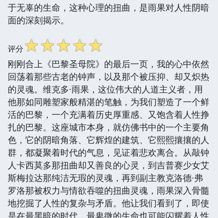
于无辜的生命，这种心理的扭曲，是雨果对人性阴暗
面的深刻揭示。
☆
☆
☆
☆
☆
评分
刚刚合上《巴黎圣母院》的最后一页，我的心中依然
回荡着那些古老的钟声，以及那个被压抑、却又炽热
的灵魂。维克多·雨果，这位伟大的人道主义者，用
他那如同雕塑家般精湛的笔触，为我们塑造了一个鲜
活的巴黎，一个充满着历史厚重感、又饱含着人性挣
扎的巴黎。这座城市本身，就仿佛书中的一个主要角
色，它的阴暗角落、它辉煌的建筑、它熙熙攘攘的人
群，都凝聚着时代的气息，见证着悲欢离合。从敲钟
人卡西莫多那扭曲却又善良的心灵，到吉普赛少女艾
斯梅拉达那纯洁无瑕的灵魂，再到副主教克洛德·弗
罗洛那被权力与情欲吞噬的扭曲灵魂，雨果深入骨髓
地挖掘了人性的复杂与矛盾。他让我们看到了，即使
是在最黑暗的时代，最卑微的生命也可能闪耀着人性