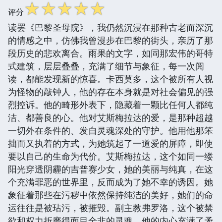
☆
☆
☆
☆
☆
评分
读罢《巴黎圣母院》，我仍然沉浸在那种古老而深沉
的情感之中，仿佛我曾漫步在巴黎的街头，亲历了那
段历史的悲欢离合。雨果的文字，如同那宏伟的哥特
式建筑，层层叠叠，充满了细节与象征，每一次阅
读，都能发现新的惊喜。卡西莫多，这个被所有人视
为怪物的敲钟人，他的存在本身就是对社会偏见的强
烈控诉。他的畸形外表下，隐藏着一颗比任何人都纯
洁、都善良的心。他对艾斯梅拉达的爱，是那种超越
一切外在条件的、发自灵魂深处的守护。他用他那笨
拙而又执着的方式，为她筑起了一道爱的屏障，即使
要以自己的生命为代价。艾斯梅拉达，这个如同一缕
阳光穿透阴霾的吉普赛少女，她的美丽与纯真，在这
个充满罪恶的世界里，反而成为了她不幸的诱因。她
象征着那些在污秽中依然保持纯洁的美好，她们的命
运往往是被玷污，被摧毁。副主教弗罗洛，这个被禁
欲和权力折磨得面目全非的灵魂，他的内心充满了矛