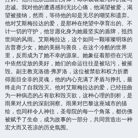
忠诚。我对他的遭遇感到无比心痛，他渴望被爱，渴
望被接纳，然而，等待他的却是无尽的嘲笑和遗弃。
他对艾斯梅拉达的爱，是那种在绝望中孕育出的、不
计一切的守护，他甘愿化身为她最坚实的盾牌，抵挡
世间的风雨。艾斯梅拉达，这个如同一颗璀璨明珠的
吉普赛少女，她的美丽与善良，在这个冷酷的世界
里，反而成为了她不幸的源泉。她象征着那些在污泥
中依然绽放的美好，她们的命运往往是被玷污，被摧
毁。副主教克洛德·弗罗洛，这位被禁欲和权力折磨
得面目全非的灵魂，他的内心充满了矛盾与挣扎，最
终走向了自我毁灭。他对艾斯梅拉达的爱，已经扭曲
为一种病态的占有欲和毁灭欲，这种心理的剖析，是
雨果对人性的深刻洞察。雨果对巴黎这座城市的描
绘，也同样令人神往，圣母院的每一个角落，都仿佛
被赋予了生命，成为故事的一部分，共同营造出一种
宏大而又苍凉的历史氛围。