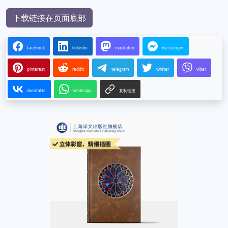
下载链接在页面底部
facebook
linkedin
mastodon
messenger
pinterest
reddit
telegram
twitter
viber
vkontakte
whatsapp
复制链接