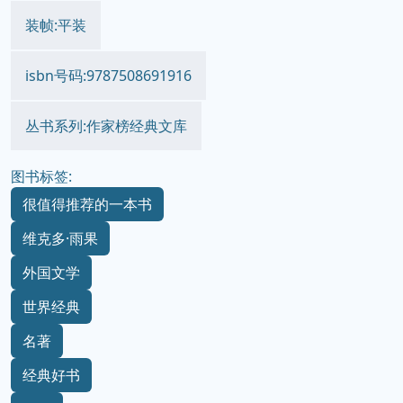
装帧:平装
isbn号码:9787508691916
丛书系列:作家榜经典文库
图书标签:
很值得推荐的一本书
维克多·雨果
外国文学
世界经典
名著
经典好书