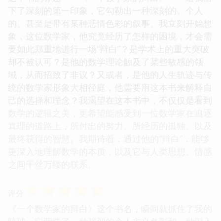
下了深刻的第一印象，它勾勒出一种深刻的、个人
的、甚至是带有某种悲情色彩的叙事。我立刻开始想
象，这位数学家，他究竟经历了怎样的困境，才会需
要如此郑重地进行一场“辩白”？是学术上的重大突破
却不被认可？是他的数学理论触及了某些敏感的领
域，从而招致了非议？又或者，是他的人生轨迹与传
统的数学家形象大相径庭，他需要用这本书来解释自
己的选择和理念？我渴望在这本书中，不仅仅是看到
数学的逻辑之美，更希望能感受到一位数学家在追逐
真理的道路上，所付出的努力、所经历的孤独、以及
最终获得的智慧。我期待着，通过他的“辩白”，能够
更深入地理解数学的本质，以及它与人类思想、情感
之间千丝万缕的联系。
☆
☆
☆
☆
☆
评分
《一个数学家的辩白》这个书名，瞬间就抓住了我的