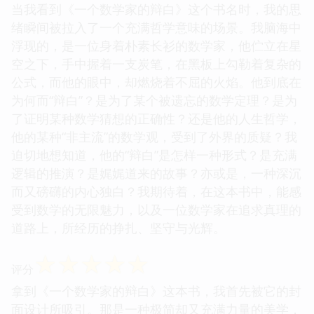
当我看到《一个数学家的辩白》这个书名时，我的思
绪瞬间被拉入了一个充满哲学意味的场景。我脑海中
浮现的，是一位身着朴素长衫的数学家，他伫立在星
空之下，手中握着一支炭笔，在黑板上勾勒着复杂的
公式，而他的眼中，却燃烧着不屈的火焰。他到底在
为何而“辩白”？是为了某个被遗忘的数学定理？是为
了证明某种数学猜想的正确性？还是他的人生哲学，
他的某种“非主流”的数学观，受到了外界的质疑？我
迫切地想知道，他的“辩白”是怎样一种形式？是充满
逻辑的推演？是娓娓道来的故事？亦或是，一种深沉
而又磅礴的内心独白？我期待着，在这本书中，能感
受到数学的无限魅力，以及一位数学家在追求真理的
道路上，所经历的挣扎、坚守与光辉。
☆
☆
☆
☆
☆
评分
拿到《一个数学家的辩白》这本书，我首先被它的封
面设计所吸引。那是一种极简却又充满力量的美学，