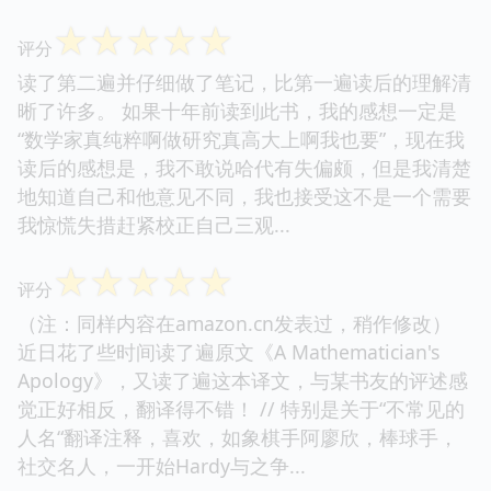
☆
☆
☆
☆
☆
评分
读了第二遍并仔细做了笔记，比第一遍读后的理解清
晰了许多。 如果十年前读到此书，我的感想一定是
“数学家真纯粹啊做研究真高大上啊我也要”，现在我
读后的感想是，我不敢说哈代有失偏颇，但是我清楚
地知道自己和他意见不同，我也接受这不是一个需要
我惊慌失措赶紧校正自己三观...
☆
☆
☆
☆
☆
评分
（注：同样内容在amazon.cn发表过，稍作修改）
近日花了些时间读了遍原文《A Mathematician's
Apology》，又读了遍这本译文，与某书友的评述感
觉正好相反，翻译得不错！ // 特别是关于“不常见的
人名“翻译注释，喜欢，如象棋手阿廖欣，棒球手，
社交名人，一开始Hardy与之争...