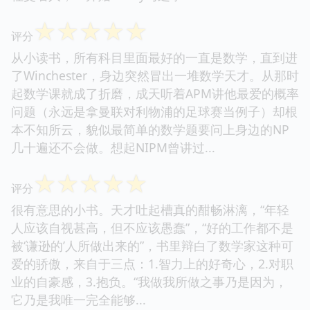
☆
☆
☆
☆
☆
评分
从小读书，所有科目里面最好的一直是数学，直到进
了Winchester，身边突然冒出一堆数学天才。从那时
起数学课就成了折磨，成天听着APM讲他最爱的概率
问题（永远是拿曼联对利物浦的足球赛当例子）却根
本不知所云，貌似最简单的数学题要问上身边的NP
几十遍还不会做。想起NIPM曾讲过...
☆
☆
☆
☆
☆
评分
很有意思的小书。天才吐起槽真的酣畅淋漓，“年轻
人应该自视甚高，但不应该愚蠢”，“好的工作都不是
被‘谦逊的’人所做出来的”，书里辩白了数学家这种可
爱的骄傲，来自于三点：1.智力上的好奇心，2.对职
业的自豪感，3.抱负。“我做我所做之事乃是因为，
它乃是我唯一完全能够...