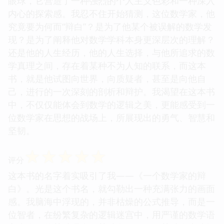
眼球，它营造了一种强烈的个人主义色彩和一种深入
内心的探索感。我忍不住开始猜测，这位数学家，他
究竟要为何而“辩白”？是为了他某个被误解的数学发
现？是为了阐释他对数学学科本身更深层次的理解？
还是他的人生经历，他的人生选择，与他所追求的数
学真理之间，存在着某种不为人知的联系，而这本
书，就是他试图向世界，向质疑者，甚至是向他自
己，进行的一次深刻的剖析和辩护。我渴望在这本书
中，不仅仅能体会到数学的逻辑之美，更能感受到一
位数学家在思想的战场上，所展现出的勇气、智慧和
坚韧。
☆
☆
☆
☆
☆
评分
这本书的名字着实吸引了我——《一个数学家的辩
白》。光是这个书名，就勾勒出一种充满张力的画面
感。我脑海中浮现的，并非枯燥的公式推导，而是一
位智者，在纷繁复杂的逻辑迷宫中，用严谨的数学语