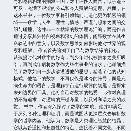
号和逻辑构建的抽象王国，对于许多人而言，似乎遥不
可及，充满了艰涩的公式和令人费解的定理。然而，在
这本书中，一位数学家将引领我们走进他更为私密的领
域——数学与人生、理性与情感、严谨与想象之间的交
织与碰撞。这并非一本枯燥的数学理论汇编，而是作者
通过分享其独特的视角和深刻的体悟，阐释数学在其生
命轨迹中的意义，以及数学思维如何影响他对世界的观
察和理解。 作者首先追溯了自己与数学结缘的初心。
从孩提时代对数字的好奇，到少年时代被抽象之美所吸
引，再到成年后将数学作为毕生事业的追求，他详细描
绘了数学如何一步步渗透进他的思想，塑造了他的认知
模式。他笔下的数学，不再仅仅是冰冷的符号，而是充
满生命力的语言，是理解宇宙运行规律的钥匙，是探索
未知边界的工具。他将自己对数学的热爱，比作对真理
的不懈追求，对逻辑的严谨考量，以及对和谐之美的欣
赏。 书中，作者深入探讨了数学的本质。他并非满足
于罗列各种定理和证明，而是试图从更深层次去解析数
学的哲学内涵。他认为，数学是人类理性智慧的结晶，
它以其普适性和超越性的特点，连接着不同文化、不同