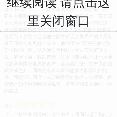
继续阅读 请点击这
评分
这本书的名字《一个数学家的辩白》让我眼前一亮，
里关闭窗口
它并非那种枯燥乏味的学术著作，而更像是一部充满
个人色彩和思想深度的作品。我迫不及待地想知道，
这位数学家所要“辩白”的是什么？是他的某个数学理
论受到了质疑？还是他对数学在现实世界中的应用有
着不同寻常的见解？或许，他的“辩白”更关乎他对数
学本质的理解，以及他如何用数学的语言来解读人
生，解读宇宙。我期待着，这本书能为我打开一扇通
往数学家内心世界的窗户，让我看到他们在严谨的逻
辑推演之外，同样拥有着丰富的想象力和深刻的情
感。我想通过阅读，去理解数学的魅力，去感受一位
智者是如何用他独特的视角，来审视和表达他对世界
的看法。
☆
☆
☆
☆
☆
评分
《一个数学家的辩白》这个书名，瞬间勾起了我内心