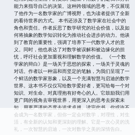
能力来指导自己的决策。这种跨领域的思考，不仅展现
了他作为一名数学家的广博视野，也为读者提供了全新
的看待世界的方式。 本书还涉及了数学家在社会中的
角色和责任。作者反思了数学研究的社会价值，以及如
何将抽象的数学知识转化为推动社会进步的动力。他谈
到了教育的重要性，强调了培养下一代数学人才的意
义。同时，他也表达了对数学被误解和被边缘化的担
忧，呼吁社会更加重视和理解数学的价值。 《一个数
学家的辩白》是一场关于思想的探索，一场关于灵魂的
对话。作者以一种温和而坚定的笔触，为我们呈现了一
个鲜活的数学家形象，以及一个充满智慧与启迪的数学
世界。这本书不仅仅写给数学爱好者，更写给每一个对
知识、对生命、对真理抱有好奇心的人。它鼓励我们用
更广阔的视角去审视世界，用更深入的思考去探索未
知，用更严谨的态度去追求卓越。读完此书，你或许不
会成为一名数学家，但你一定会对数学，对理性，对生
活，有全新的认知和更深刻的理解。它是一次心灵的洗
礼，一次智慧的启迪，一次对数学之美的深情告白。