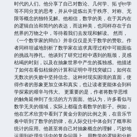
时代的人们。他分享了自己对数论、几何学、拓 যুক্তি学
等不同分支的思考，并从中提炼出关于秩序、对称、无
限等概念的独特见解。他相信，数学的美，在于其内在
的逻辑自洽和简约的表达，而这种美，也同样存在于自
然界的万物之中，等待着我们去发现和解读。 然而，
《一个数学家的辩白》并非仅仅是关于数学的赞歌。作
者同样坦诚地剖析了数学家在追求真理过程中可能面临
的挑战与挣扎。他谈到了研究过程中遇到的瓶颈，灵感
枯竭的时刻，以及在抽象世界中产生的孤独感。他描述
了如何在看似枯燥的计算和证明中寻找突破口，如何在
无数次的失败中坚持信念。这种对现实困境的直面，使
得作者的形象更加立体和真实，也让读者更能体会到科
学探索的艰辛与伟大。 更重要的是，作者将数学思维
的触角延伸到了生活的方方面面。他认为，许多看似与
数学无关的领域，实际上都蕴含着数学的影子。例如，
他在艺术欣赏中看到了黄金分割的比例之美，在音乐节
奏中听到了数学的韵律，在人际交往中体会到了概率和
统计的应用。他甚至将自己对抽象概念的理解，巧妙地
运用到处理生活中的复杂问题上，用数学的逻辑和分析