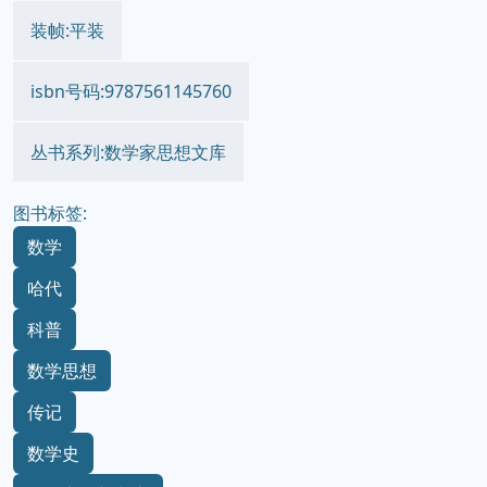
装帧:平装
isbn号码:9787561145760
丛书系列:数学家思想文库
图书标签:
数学
哈代
科普
数学思想
传记
数学史