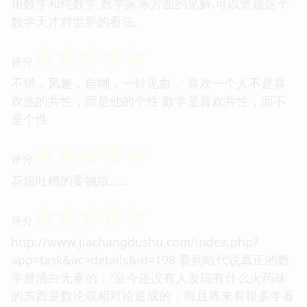
用数学和纯数学,数学家等方面的见解.可以管窥这个
数学天才对世界的看法.
☆
☆
☆
☆
☆
评分
不错，风趣，自嘲，一针见血， 喜欢一个人不是喜
欢他的共性，而是他的个性 数学是喜欢共性，而不
是个性
☆
☆
☆
☆
☆
评分
花姐吐槽的委婉版……
☆
☆
☆
☆
☆
评分
http://www.jiachangdushu.com/index.php?
app=task&ac=details&id=198 看到哈代说真正的数
学是清白无辜的，“至今还没有人发现有什么火药味
的东西是数论或相对论造成的，而且将来有很多年看