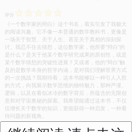
☆
☆
☆
☆
☆
评分
《一个数学家的辩白》这个书名，着实引发了我极大
的阅读兴趣。它不像一本普通的数学教科书，更像是
一场关于智慧、关于人生、甚至关于真相的深刻探
讨。我忍不住去猜想，这位数学家，他所要“辩白”的
是什么？是关于他某个数学研究成果的原创性，或是
某个数学猜想的突破性进展？又或者，他的“辩白”触
及的是数学本身的哲学内涵，是对我们理解世界方式
的一次挑战？我期待着，这本书能够以一种引人入胜
的方式，向我展示数学思维的独特魅力，那种严谨、
逻辑，以及在看似冰冷的数字背后，所蕴含的无限创
意和对宇宙奥秘的探索。我希望能通过这本书，不仅
仅增长关于数学的知识，更能获得一种启发，一种看
待问题的新视角。
☆
☆
☆
☆
☆