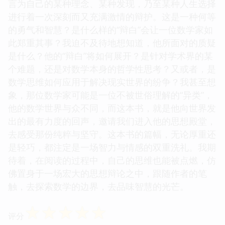
言为自己的某种理念、某种发现，乃至某种人生选择
进行着一次深刻而又充满激情的辩护。这是一种何等
的勇气和智慧？是什么样的“辩白”会让一位数学家如
此郑重其事？我迫不及待地想知道，他所面对的质疑
是什么？他的“辩白”将如何展开？是针对学术界的某
个难题，还是对数学本身的哲学性思考？又或者，是
数学思维如何应用于解决现实世界的纷争？我甚至想
象，那位数学家可能是一位不被世俗理解的“异类”，
他的数学世界与众不同，而这本书，就是他向世界发
出的最有力度的回声，邀请我们进入他的思想殿堂，
去感受那份纯粹与坚守。这本书的篇幅，无论厚重还
是轻巧，都注定是一场智力与情感的双重洗礼。我期
待着，在阅读的过程中，自己的思维也能被点燃，仿
佛置身于一场宏大的思想辩论之中，跟随作者的笔
触，去探索数学的边界，去品味智慧的光芒。
☆
☆
☆
☆
☆
评分