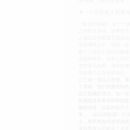
★一个自欺欺人的复
《命运的轨迹》 在一个
之间暗流涌动。故事的主
人遗忘却承载着王国命运
困和嘲讽之中。然而，命
整个王国存亡的巨大阴谋
忠诚的伙伴，也有心怀叵
老智者马洛斯，他学识渊
黑暗势力正在悄然滋长。
让王国一度陷入恐慌。莱
了考验。他们穿越危险的
自己隐藏的潜力。在一次
的挑战并非来自外部的敌
耀的传承，以及对这片土
来。 《命运的轨迹》不
上，莱昂将如何面对接踵
身边所有人的命运？这是