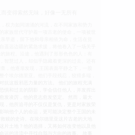
反而变得索然无味，好像一无所有
里，权力如同汹涌的河流，在不同家族和势力
的家族世代守护着一项古老的使命，一项被世
父亲早逝，留下他和母亲相依为命，生活在贫
自遥远边疆的紧急求援，将他卷入了一场关乎
险的旅程。沿途，他遇到了形形色色的人：有
，智慧过人，却似乎隐藏着更深的过去。还有
调查，他逐渐发现，王国表面平静之下，一股
整个埃尔德里亚。他们手段残忍，狡猾多端，
对抗这股邪恶力量的方法。 他们的旅程充满
恐惧和过去的阴影，学会信任他人，并发挥出
愈发凌厉，他的意志愈发坚定。 然而，最大
现，他所追寻的不仅仅是复仇，更是对家族荣
影响他个人的命运，更可能决定整个王国的未
与救赎的史诗。在埃尔德里亚这片古老的大地
这片土地？他的选择，又将如何改变他以及他
命运的洪流中寻找自我与方向的故事。 故事