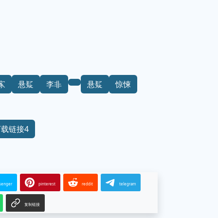
家
悬疑
李非
悬疑
惊悚
下载链接4
senger
pinterest
reddit
telegram
复制链接