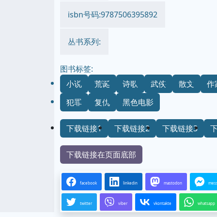
isbn号码:9787506395892
丛书系列:
图书标签:
小说
荒诞
诗歌
武侠
散文
作
犯罪
复仇
黑色电影
下载链接1
下载链接2
下载链接3
下载链接在页面底部
facebook
linkedin
mastodon
mes
twitter
viber
vkontakte
whatsapp