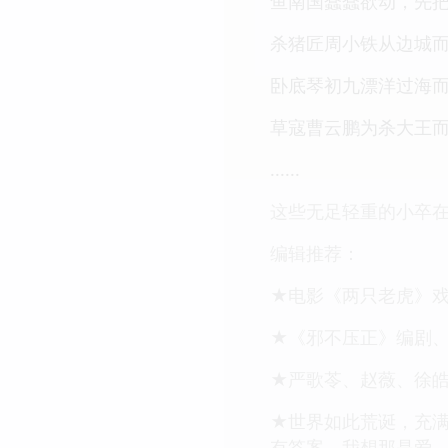
鱼南国蠢蠢欲动，先
杀猪匠周小铁从边城
卧底琴初九漂洋过海
草寇曹云鹏为杀大王
......
这些无足轻重的小卒
编辑推荐：
★电影《两只老虎》
★《邪不压正》编剧
★严歌苓、赵薇、徐
★世界如此荒诞，充满
有答案，我想那是爱