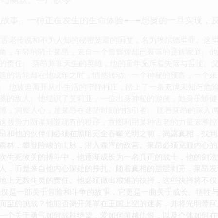
仇故事，一种正在发生的生命体验——想要的一旦实现，
被古老传说和不为人知的秘密笼罩的国度，名为埃尔德里亚。这
角，年轻的骑士莱昂，来自一个曾辉煌却已衰落的贵族家庭。他
的责任。 莱昂并非天生的英雄，他的童年充斥着失落与苦涩。
运的齿轮却在他成年之时，悄然转动。一个神秘的预言，一个来
。 他被迫离开从小生活的宁静村庄，踏上了一条充满未知与危
测的敌人。他结识了艾莉亚，一位出身神秘的游侠，她身手矫健
博，洞察人心，是莱昂在迷茫时刻的指引者。 随着莱昂的深入
这股势力阴谋颠覆现有的秩序，意图利用某种古老的力量来掌控
昂和他的伙伴们必须在黑暗完全吞噬光明之前，揭露真相，找到
森林，攀登险峻的山脉，潜入森严的敌营。莱昂必须克服内心的
次生死攸关的搏斗中，他逐渐成长为一名真正的战士，他的剑法
人，而是来自他内心深处的挣扎。随着真相的层层剥开，莱昂发
地上无数生灵的责任。他必须做出艰难的抉择，这些抉择将不仅
仅仅是一部关于冒险和斗争的故事，它更是一曲关于成长、牺牲
而至的挑战？他能否揭开笼罩在王国上空的迷雾，并将光明带回
一个关于勇气如何战胜绝望，爱如何超越仇恨，以及个体如何在