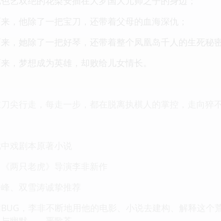
把色艺双绝的花梨安插在大罗国大元帅之子的身边；
而来，他除了一把宝刀，还带着父母的血海深仇；
而来，她除了一把好琴，还带着整个凤凰岛千人的生死秘
而来，梦想成为英雄，却败给儿女情长。
在刀尖行走，每走一步，都在脱离执棋人的掌控，走向猝
戏中戏剧本原著小说
、《两只老虎》导演李非新作
皓峰、双雪涛诚挚推荐
BUG，李非不断地用他的电影、小说去建构、解释这个
，与幽默。—严歌苓