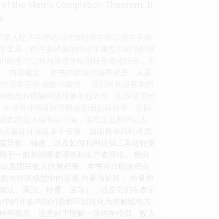
of the Metric Completion Theorem. It
y.
于深入经济学理论与计量经济学前沿的学子和
学工具，而许多经典的经济学模型和前沿的研
识的学习过程与经济学应用场景紧密结合，力
 内容概览： 本书内容设计循序渐进，从基
经济学应用 函数与极限： 我们将从最基本的
的概念在理解经济现象的趋近性（如经济增长
，本书将详细讲解导数在刻画边际效用、边际
函数的最大值和最小值，这在企业利润最大
的决策往往涉及多个变量，如消费者同时考虑
偏导数、梯度，以及如何利用这些工具进行多
用于一般的消费者理论和生产者理论。 积分
，以及国民收入的累积等。本书将介绍定积分
数在经济模型中的运用 向量与矩阵： 向量和
加法、乘法、转置、逆等），以及它们在表示
统中的许多均衡问题都可以转化为求解线性方
秩等概念，这些对于理解一般均衡模型、投入