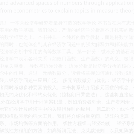
and advanced spaces of numbers through application 
from econometrics to explain topics in measure theor
具》 一本为经济学研究者量身打造的数学导论 本书旨在为有志
实用的数学基础。我们深知，严谨的经济学分析离不开扎实的数
的数学框架之上。本书并非一本纯粹的数学教材，而是将数学知
的同时，也能体会到其在经济学问题中的强大解释力和解决能力。
经济学分析中常用的高等数学工具。 第一部分：微积分的基石与
经济学中表示各种关系（如效用函数、生产函数）的意义。极限
中至关重要。 导数与边际分析： 边际分析是经济学分析的核心
念中的作用。通过一元函数微分，读者将掌握如何通过导数找到
经典经济学问题中应用广泛。 多元函数微分与优化： 经济学中
者同时考虑多种要素的投入。本书将系统介绍多元函数的概念、
如无约束优化和带约束优化（拉格朗日乘数法）。这些将直接应
积分在经济学中用于计算累积量，例如消费者剩余、生产者剩余
示它们在计算经济学中的关键指标时的应用。 第二部分：线性代
据和模型表示的强大工具。我们将介绍向量空间、矩阵的运算（
系、市场均衡等方面的作用。 线性方程组与经济均衡： 经济系
解线性方程组的方法，如高斯消元法、克莱默法则，以及矩阵的