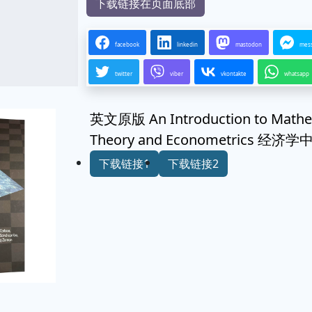
下载链接在页面底部
facebook
linkedin
mastodon
mes
twitter
viber
vkontakte
whatsapp
英文原版 An Introduction to Mathema
Theory and Econometrics
下载链接1
下载链接2