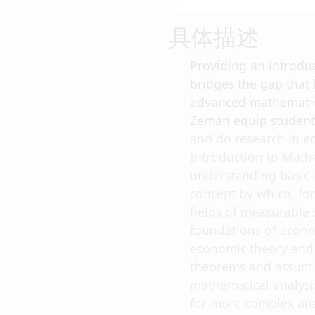
具体描述
Providing an introduc
bridges the gap that
advanced mathematic
Zeman equip students
and do research in e
Introduction to Math
understanding basic 
concept by which, fo
fields of measurable 
foundations of econom
economic theory and e
theorems and assumin
mathematical analysi
for more complex anal