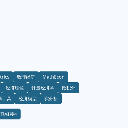
rics
数理经济
MathEcon
经济理论
计量经济学
微积分
学工具
经济模型
实分析
下载链接4