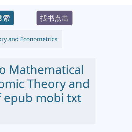
搜索
找书点击
ory and Econometrics
to Mathematical
nomic Theory and
 epub mobi txt