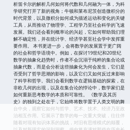
析笛卡尔的解析几何如何将代数和几何融为一体，为科
学研究打开了新的视角；牛顿和莱布尼茨创造微积分的
时代背景，以及微积分如何成为描述运动和变化的关键
工具，从而推动了物理学、工程学乃至社会科学的飞速
发展。我们还会看到概率论的兴起，它如何帮助我们理
解不确定性，并在统计学、经济学甚至社会学中发挥重
要作用。 本书更进一步，会将数学的发展置于更广阔
的社会和哲学语境中。例如，在探讨19世纪和20世纪
数学的抽象化趋势时，作者不会沉溺于纯粹的集合论或
抽象代数，而是会分析这些抽象化为何会发生，它们是
否受到了哲学思潮的影响，以及它们又如何反过来影响
了科学和哲学。我们会看到数学在逻辑基础的探索，在
非欧几何的出现，以及在集合论的悖论中，数学家们是
如何重新思考数学的本质和可靠性。 《数学及其历
史》的独到之处在于，它始终将数学置于人类文明的舞
台中央，观察它如何与哲学、艺术、技术、经济乃至政
治相互作用。它展示了数学的每一次重大突破，往往伴
随着对现有知识体系的挑战，对旧有思维模式的颠覆，
以及对新现实的深刻洞察。书中将充满对那些在历史长