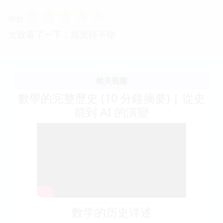
☆
☆
☆
☆
☆
评分
大致看了一下，感觉很不错
相关视频
數學的完整歷史 (10 分鐘摘要) | 從史
前到 AI 的演變
数学的历史详述