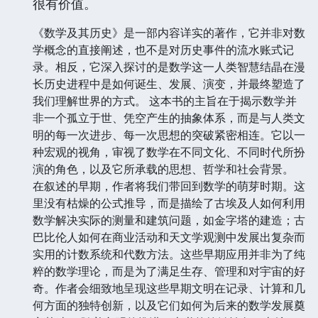
很有价值。
《数学及其历史》是一部内容详实的著作，它并非对数
学概念的直接阐述，也不是对历史事件的流水账式记
录。相反，它深入探讨的是数学这一人类智慧结晶在漫
长历史进程中是如何诞生、发展、演变，并最终塑造了
我们理解世界的方式。 这本书的主旨在于揭示数学并
非一个孤立于世、凭空产生的抽象体系，而是与人类文
明的每一次进步、每一次思想的突破紧密相连。它以一
种宏观的视角，审视了数学在不同文化、不同时代所扮
演的角色，以及它所承载的思想、哲学和社会背景。
在叙述的早期，作者将我们带回到数学的萌芽时期。这
里没有枯燥的公式推导，而是描绘了古埃及人如何利用
数学解决实际的测量和建筑问题，如金字塔的建造；古
巴比伦人如何在商业活动和天文学观测中发展出复杂而
实用的计数系统和代数方法。这些早期应用并非为了纯
粹的数学理论，而是为了满足生存、管理和对宇宙的好
奇。作者会细致地呈现这些早期文明在记录、计算和几
何方面的独特创新，以及它们如何为后来的数学发展奠