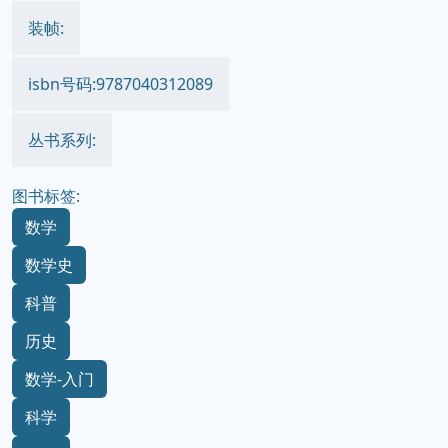
装帧:
isbn号码:9787040312089
丛书系列:
图书标签:
数学
数学史
科普
历史
数学-入门
科学