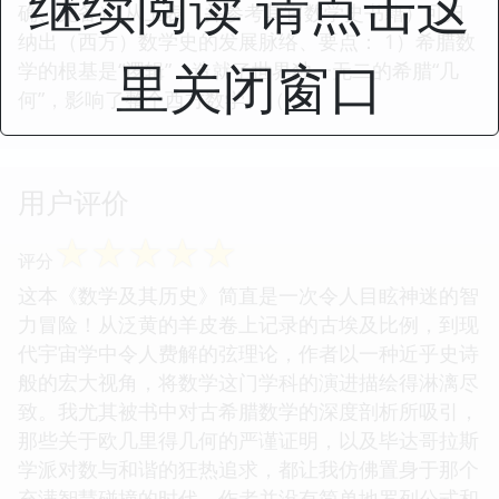
继续阅读 请点击这
确、完备） 从上表（并参考其它数学史书籍）可归
纳出（西方）数学史的发展脉络、要点： 1）希腊数
里关闭窗口
学的根基是“逻辑”，造就了世界独一无二的希腊“几
何”，影响了整个西方数学、（...
用户评价
☆
☆
☆
☆
☆
评分
这本《数学及其历史》简直是一次令人目眩神迷的智
力冒险！从泛黄的羊皮卷上记录的古埃及比例，到现
代宇宙学中令人费解的弦理论，作者以一种近乎史诗
般的宏大视角，将数学这门学科的演进描绘得淋漓尽
致。我尤其被书中对古希腊数学的深度剖析所吸引，
那些关于欧几里得几何的严谨证明，以及毕达哥拉斯
学派对数与和谐的狂热追求，都让我仿佛置身于那个
充满智慧碰撞的时代。作者并没有简单地罗列公式和