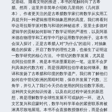
定基础。 随着文明的推进，本书的笔触转向了古希
腊。然而，这里并非简单介绍欧几里得的《几何原
本》。作者更关注的是古希腊数学家们将数学从实用工
具提升到一种逻辑推理和抽象思辨的高度。我们将看到
毕达哥拉斯学派对数与和谐的神秘追求，亚里士多德对
逻辑学的贡献如何影响了数学证明的严谨性，以及阿基
米德在物理学和工程学中巧妙运用数学的例子。这本书
会深入探讨，正是古希腊人对“为什么”的追问，对抽象
概念的探索，开启了数学的理性之路，也催生了证明这
一数学研究的核心方法。 中世纪的数学发展，尤其是
在阿拉伯世界，将是本书浓墨重彩的一笔。这里不会罗
列具体的代数方程，而是强调阿拉伯学者如何继承、翻
译和发扬了古希腊和印度的数学遗产。我们将了解他们
如何在中世纪欧洲的黑暗时期，保存并发展了代数、三
角学，并引入了我们今天仍在使用的阿拉伯数字系统。
这种跨文化的知识传递，以及在此过程中诞生的新思
想，将是理解数学全球性发展不可或缺的一环。 进入
文艺复兴和启蒙时代，数学与科学革命的紧密联系将被
淋漓尽致地展现。本书不会直接教授微积分，而是会解