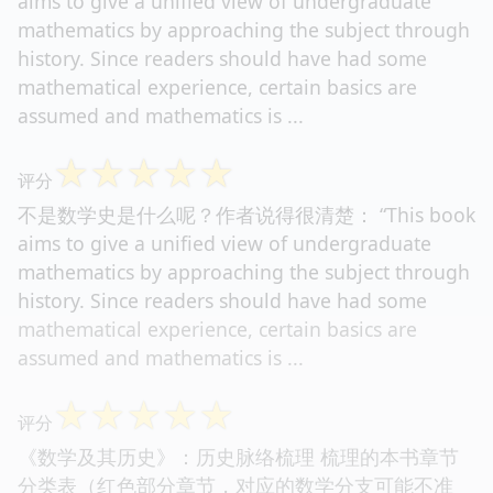
aims to give a unified view of undergraduate
mathematics by approaching the subject through
history. Since readers should have had some
mathematical experience, certain basics are
assumed and mathematics is ...
☆
☆
☆
☆
☆
评分
不是数学史是什么呢？作者说得很清楚： “This book
aims to give a unified view of undergraduate
mathematics by approaching the subject through
history. Since readers should have had some
mathematical experience, certain basics are
assumed and mathematics is ...
☆
☆
☆
☆
☆
评分
《数学及其历史》：历史脉络梳理 梳理的本书章节
分类表（红色部分章节，对应的数学分支可能不准