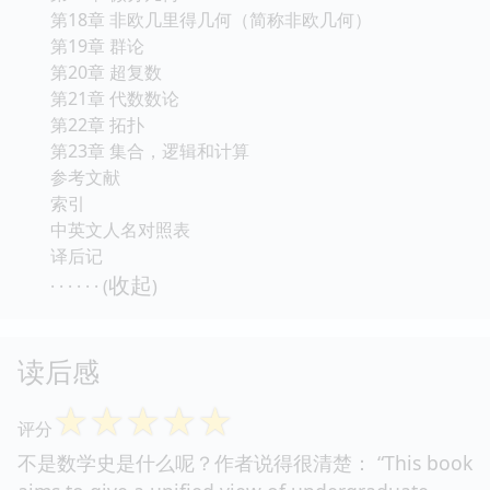
第18章 非欧几里得几何（简称非欧几何）
第19章 群论
第20章 超复数
第21章 代数数论
第22章 拓扑
第23章 集合，逻辑和计算
参考文献
索引
中英文人名对照表
译后记
收起
· · · · · · (
)
读后感
☆
☆
☆
☆
☆
评分
不是数学史是什么呢？作者说得很清楚： “This book