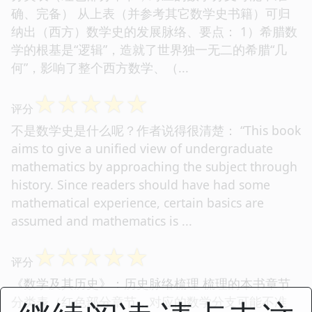
确、完备） 从上表（并参考其它数学史书籍）可归
纳出（西方）数学史的发展脉络、要点： 1）希腊数
学的根基是“逻辑”，造就了世界独一无二的希腊“几
何”，影响了整个西方数学、（...
☆
☆
☆
☆
☆
评分
不是数学史是什么呢？作者说得很清楚： “This book
aims to give a unified view of undergraduate
mathematics by approaching the subject through
history. Since readers should have had some
mathematical experience, certain basics are
assumed and mathematics is ...
☆
☆
☆
☆
☆
评分
《数学及其历史》：历史脉络梳理 梳理的本书章节
分类表（红色部分章节，对应的数学分支可能不准