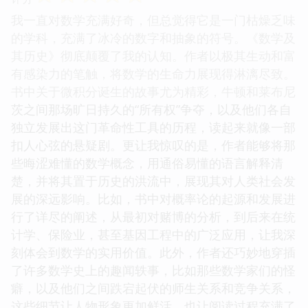
我一直对数学充满好奇，但总觉得它是一门枯燥乏味
的学科，充满了冰冷的数字和抽象的符号。《数学及
其历史》彻底颠覆了我的认知。作者以极其生动和富
有感染力的笔触，将数学的生命力展现得淋漓尽致。
书中关于微积分诞生的故事尤为精彩，牛顿和莱布尼
茨之间那场旷日持久的“所有权”争夺，以及他们各自
独立发展出这门革命性工具的历程，读起来就像一部
扣人心弦的悬疑剧。更让我惊叹的是，作者能够将那
些晦涩难懂的数学概念，用通俗易懂的语言解释清
楚，并将其置于历史的洪流中，展现其对人类社会发
展的深远影响。比如，书中对概率论的起源和发展进
行了详尽的阐述，从最初对赌博的分析，到后来在统
计学、保险业，甚至基因工程中的广泛应用，让我深
刻体会到数学的实用价值。此外，作者还巧妙地穿插
了许多数学史上的趣闻轶事，比如那些数学家们的怪
癖，以及他们之间跌宕起伏的师生关系和竞争关系，
这些细节让人物形象更加鲜活，也让阅读过程充满了