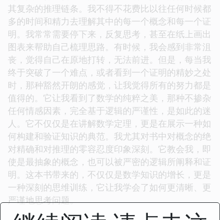
其复杂的推理链条。我不得不花费比以往任何时候都
多的时间和精力去理解其中的每一个概念和每一个证
明。我常常需要停下来，反复思考，甚至在纸上画出
图表来帮助自己梳理思路。有时候，我会感到非常沮
丧，觉得自己在原地打转，无法前进。但是，每当我
终于突破了一个难点，或者看到一个证明的精妙之处
时，那种豁然开朗的感觉，让我觉得所有的努力都是
值得的。它让我看到了数学的纯粹之美，那种不掺杂
任何情感因素，完全基于逻辑的严谨性，是如此的迷
人。它不仅仅是在讲解数学定理，更是在展示一种如
何构建和验证知识的典范。我尤其对书中对概念的绝
对精确和对推理的零容忍度印象深刻。它教会我，即
使是最抽象的概念，也可以被严密的逻辑所阐释和证
明。这本书带来的，不仅仅是数学知识的增长，更是
一种深刻的思维训练，它让我学会了如何更清晰、更
严谨地思考问题。