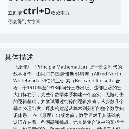
ctrl+D
立刻按
收藏本页
你会得到大惊喜!!
具体描述
《原理》（Principia Mathematica）是一部划时代的
数学著作，由阿尔弗雷德·诺斯·怀特海（Alfred North
Whitehead）和伯特兰·罗素（Bertrand Russell）合
著，于1910年至1913年间分三卷出版。这部巨著的宏
大目标在于，为整个数学体系构建一个坚实、无懈可击
的逻辑基础，并尝试通过纯粹的逻辑推演，从少数几个
基本公理出发，逐步构建起从算术到分析的整个数学知
识体系。 在《原理》出版之前，数学界对于其基础的
认识存在着一些困惑和挑战，尤其是集合论中的某些悖
论，如罗素悖论（Russell's paradox），动摇了人们