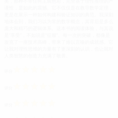
美，那种不带任何主观色彩，完全基于理性推理的严
谨性，是如此的震撼。它不仅仅是在教导数学定理，
更是在展示一种如何构建和验证知识的典范。我深刻
地体会到，我们习以为常的数学概念，其背后是多么
庞大和精巧的逻辑体系。这本书的阅读体验，与其说
是“享受”，不如说是“征服”。每一次的突破，都像是
攻克了一座技术高峰，带来了难以言喻的成就感。它
让我对理性思维的力量有了更深刻的认识，也让我对
人类智慧的创造力充满了敬畏。
☆
☆
☆
☆
☆
评分
☆
☆
☆
☆
☆
评分
☆
☆
☆
☆
☆
评分