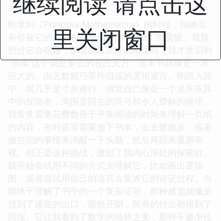
继续阅读 请点击这
☆
☆
☆
☆
☆
评分
刚拿到《Principia Mathematica》的时候，我确实
里关闭窗口
有些被它的厚度和它所代表的“权威性”所震慑。我预
想过它会很难，但当我真正开始阅读时，我才意识到
“很难”这个词是多么的苍白无力。这本书就像是一座
巨大的、由无数精巧零件组成的逻辑迷宫。刚踏入其
中，我几乎是寸步难行，感觉自己像是一个迷失在其
中的探险者，周围是陌生的符号和令人费解的推理。
我常常需要花费数倍于平常阅读的时间来理解一页纸
的内容，有时甚至需要放下书本，出去散散步，或者
做些别的事情来清醒一下头脑，然后再回来重新审
视。但正是这种挑战，激起了我内心深处的探索欲。
我开始尝试用不同的方式去理解它，比如画出逻辑
图，或者尝试用自己的语言去复述它的论证过程。当
我终于理解了书中的一个复杂证明，那种感觉就像是
找到了迷宫的出口，豁然开朗，所有的付出都得到了
回报。它让我看到了数学的纯粹之美，那种不掺杂任