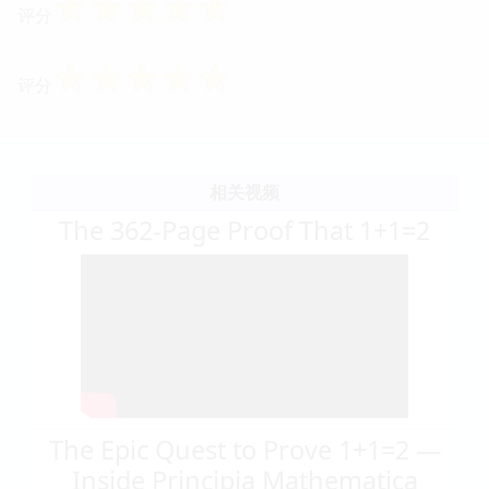
☆
☆
☆
☆
☆
评分
☆
☆
☆
☆
☆
评分
相关视频
The 362-Page Proof That 1+1=2
The Epic Quest to Prove 1+1=2 —
Inside Principia Mathematica