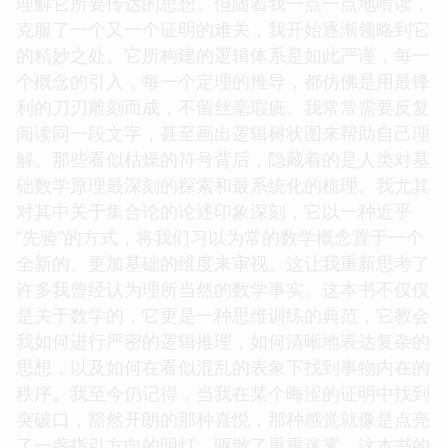
理解它所要传达的思想。但随着我一点一点地啃读，
克服了一个又一个证明的难关，我开始逐渐领略到它
的精妙之处。它所构建的逻辑体系是如此严谨，每一
个概念的引入，每一个定理的推导，都仿佛是用最锋
利的刀刃雕刻而成，不留丝毫瑕疵。我常常需要反复
阅读同一段文字，甚至画出逻辑树状图来帮助自己理
解。那些看似枯燥的符号背后，隐藏着的是人类对基
础数学原理最深刻的探索和最系统化的梳理。我尤其
对其中关于集合论的论述印象深刻，它以一种近乎
“先验”的方式，将我们习以为常的数学概念置于一个
全新的、更加基础的维度来审视。这让我重新思考了
许多我曾经认为理所当然的数学事实。这本书不仅仅
是关于数学的，它更是一种思维训练的典范，它教会
我如何进行严密的逻辑推理，如何清晰地表达复杂的
思想，以及如何在看似混乱的表象下找到事物内在的
秩序。我至今仍记得，当我在某个晦涩的证明中找到
突破口，豁然开朗的那种喜悦，那种感觉就像是点亮
了一盏指引方向的明灯，驱散了重重迷雾。这本书的