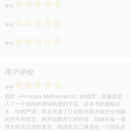
☆
☆
☆
☆
☆
评分
☆
☆
☆
☆
☆
评分
☆
☆
☆
☆
☆
评分
用户评价
☆
☆
☆
☆
☆
评分
我对《Principia Mathematica》的感受，就像是进
入了一个由纯粹逻辑构建的宇宙。这本书的篇幅巨
大，结构严谨，而且充满了只有数学家才能完全理解
的符号和语言。刚开始翻开它的时候，我确实被一股
强大的压迫感所笼罩。我感觉自己像是在一个陌生的