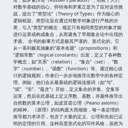
对数学基础的信心。怀特海和罗素正是为了应对这些挑
战，提出了“类型论”（Theory of Types）作为核心的
逻辑框架。类型论旨在通过对数学对象进行严格的分
类，引入“类型”的概念，规定只有相同类型的对象才能
进行运算或构成集合，从而避免了早期集合论中出现的
矛盾。 全书的叙事方式是极其严谨的、形式化的。它
从一系列极其抽象的“基本命题”（propositions）和
“逻辑常数”（logical constants）出发，定义了各种数
学概念，如“关系”（relation）、“集合”（set）、“数
字”（number）、“函数”（function）等。通过精心设
计的逻辑规则，作者们一步步地推导出数学中的各种定
理。例如，他们会从最基础的逻辑连接词（如“与”、
“或”、“非”、“蕴含”）开始，定义集合的并集、交集等
运算，然后在此基础上定义序数、基数，并最终推导出
自然数的算术公理，如皮亚诺公理（Peano axioms）
的精神。 《原理》的结构庞大而细致，每一条定理的
推导都力求详尽，包含了大量的定义、公理和先前已证
明的定理的引用。这种高度形式化的写作风格，虽然为