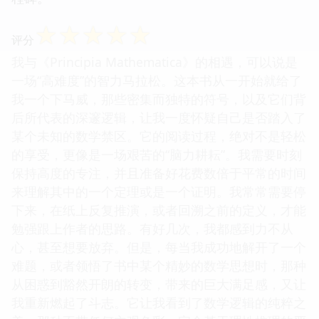
☆
☆
☆
☆
☆
评分
我与《Principia Mathematica》的相遇，可以说是
一场“高难度”的智力马拉松。这本书从一开始就给了
我一个下马威，那些密集而独特的符号，以及它们背
后所代表的深邃逻辑，让我一度怀疑自己是否踏入了
某个未知的数学禁区。它的阅读过程，绝对不是轻松
的享受，更像是一场艰苦的“脑力耕耘”。我需要时刻
保持高度的专注，并且准备好花费数倍于平常的时间
来理解其中的一个定理或是一个证明。我常常需要停
下来，在纸上反复推演，或者回溯之前的定义，才能
勉强跟上作者的思路。有好几次，我都感到力不从
心，甚至想要放弃。但是，每当我成功地解开了一个
难题，或者领悟了书中某个精妙的数学思想时，那种
从困惑到豁然开朗的转变，带来的巨大满足感，又让
我重新燃起了斗志。它让我看到了数学逻辑的纯粹之