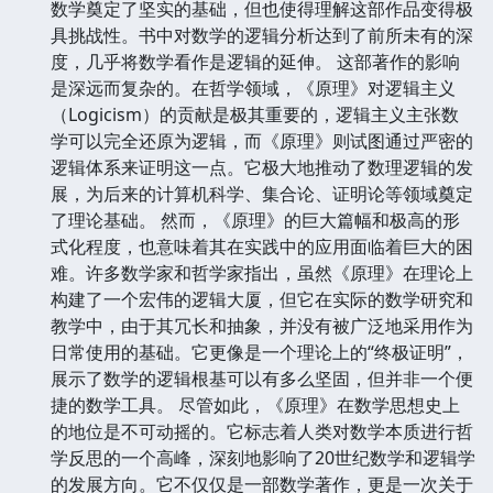
数学奠定了坚实的基础，但也使得理解这部作品变得极
具挑战性。书中对数学的逻辑分析达到了前所未有的深
度，几乎将数学看作是逻辑的延伸。 这部著作的影响
是深远而复杂的。在哲学领域，《原理》对逻辑主义
（Logicism）的贡献是极其重要的，逻辑主义主张数
学可以完全还原为逻辑，而《原理》则试图通过严密的
逻辑体系来证明这一点。它极大地推动了数理逻辑的发
展，为后来的计算机科学、集合论、证明论等领域奠定
了理论基础。 然而，《原理》的巨大篇幅和极高的形
式化程度，也意味着其在实践中的应用面临着巨大的困
难。许多数学家和哲学家指出，虽然《原理》在理论上
构建了一个宏伟的逻辑大厦，但它在实际的数学研究和
教学中，由于其冗长和抽象，并没有被广泛地采用作为
日常使用的基础。它更像是一个理论上的“终极证明”，
展示了数学的逻辑根基可以有多么坚固，但并非一个便
捷的数学工具。 尽管如此，《原理》在数学思想史上
的地位是不可动摇的。它标志着人类对数学本质进行哲
学反思的一个高峰，深刻地影响了20世纪数学和逻辑学
的发展方向。它不仅仅是一部数学著作，更是一次关于