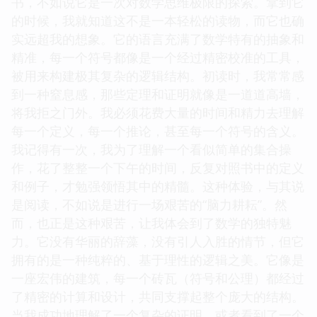
书，不如说它是一次对数学思维极限的探索。拿到它
的时候，我就知道这不是一本轻松的读物，而它也确
实远超我的想象。它的语言充满了数学特有的抽象和
精准，每一个符号都像是一个经过精密校准的工具，
被用来构建极其复杂的逻辑结构。初读时，我常常感
到一种窒息感，那些定理和证明就像是一道道高墙，
将我拒之门外。我必须花费大量的时间和精力去理解
每一个定义，每一个推论，甚至每一个符号的含义。
我记得有一次，我为了理解一个看似简单的集合操
作，花了整整一个下午的时间，反复对照书中的定义
和例子，才勉强领悟其中的精髓。这种体验，与其说
是阅读，不如说是进行一场艰苦的“脑力耕耘”。然
而，也正是这种艰苦，让我体会到了数学的独特魅
力。它没有华丽的辞藻，没有引人入胜的情节，但它
拥有的是一种纯粹的、基于理性的逻辑之美。它像是
一座宏伟的建筑，每一个砖瓦（符号和公理）都经过
了精密的计算和设计，共同支撑起整个庞大的结构。
当我成功地理解了一个复杂的证明，或者看到了一个