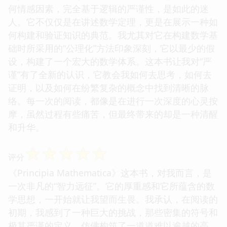
何情感因素，完全基于逻辑的严谨性，是如此的迷
人。它不仅仅是在讲述数学定理，更是在展示一种如
何构建和验证知识的典范。我尤其对它在构建数学基
础时所采用的“公理化”方法印象深刻，它以最少的假
设，构建了一个宏大的数学体系。这本书让我对“严
谨”有了全新的认识，它教会我如何去思考，如何去
证明，以及如何在纷繁复杂的概念中找到清晰的脉
络。每一次的阅读，都像是在进行一次深度的心灵按
摩，虽然过程有些痛苦，但最终带来的却是一种清醒
和升华。
☆
☆
☆
☆
☆
评分
《Principia Mathematica》这本书，对我而言，是
一次非凡的“智力远征”。它的厚重感和它所蕴含的数
学思想，一开始就让我望而生畏。我承认，在阅读的
初期，我感到了一种巨大的挑战，那些密集的符号和
极其严谨的定义，仿佛构筑了一道道难以逾越的高