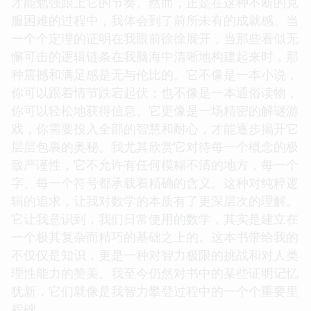
才能勉强跟上它的节奏。然而，正是在这种不断的克
服困难的过程中，我体会到了前所未有的成就感。当
一个个定理的证明在我眼前徐徐展开，当那些看似无
懈可击的逻辑链条在我脑海中清晰地构建起来时，那
种震撼和满足感是无与伦比的。它不像是一本小说，
你可以跟着情节跌宕起伏；也不像是一本通俗读物，
你可以轻松地获得信息。它更像是一场精密的解谜游
戏，你需要投入全部的智慧和耐心，才能逐步揭开它
层层包裹的奥秘。我尤其欣赏它对待每一个概念的极
致严谨性，它不允许有任何模糊不清的地方，每一个
字、每一个符号都承载着精确的含义。这种对纯粹逻
辑的追求，让我对数学的本质有了更深层次的理解。
它让我意识到，我们日常使用的数学，其实是建立在
一个极其复杂而精巧的基础之上的。这本书带给我的
不仅仅是知识，更是一种对智力极限的挑战和对人类
理性能力的赞美。我至今仍然对书中的某些证明记忆
犹新，它们就像是我智力攀登过程中的一个个重要里
程碑。