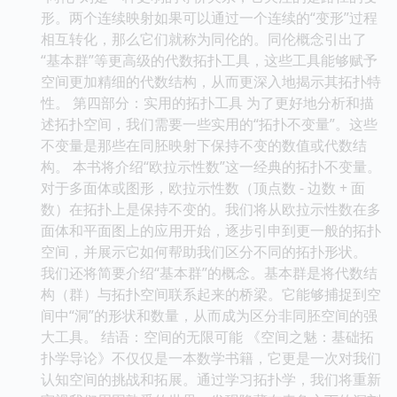
形。两个连续映射如果可以通过一个连续的“变形”过程
相互转化，那么它们就称为同伦的。同伦概念引出了
“基本群”等更高级的代数拓扑工具，这些工具能够赋予
空间更加精细的代数结构，从而更深入地揭示其拓扑特
性。 第四部分：实用的拓扑工具 为了更好地分析和描
述拓扑空间，我们需要一些实用的“拓扑不变量”。这些
不变量是那些在同胚映射下保持不变的数值或代数结
构。 本书将介绍“欧拉示性数”这一经典的拓扑不变量。
对于多面体或图形，欧拉示性数（顶点数 - 边数 + 面
数）在拓扑上是保持不变的。我们将从欧拉示性数在多
面体和平面图上的应用开始，逐步引申到更一般的拓扑
空间，并展示它如何帮助我们区分不同的拓扑形状。
我们还将简要介绍“基本群”的概念。基本群是将代数结
构（群）与拓扑空间联系起来的桥梁。它能够捕捉到空
间中“洞”的形状和数量，从而成为区分非同胚空间的强
大工具。 结语：空间的无限可能 《空间之魅：基础拓
扑学导论》不仅仅是一本数学书籍，它更是一次对我们
认知空间的挑战和拓展。通过学习拓扑学，我们将重新