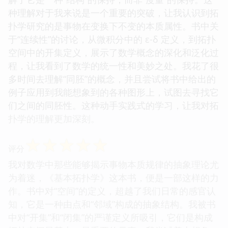
种理解对于我来说是一个重要的突破，让我认识到拓
扑学研究的是事物在变换下不变的本质属性。书中关
于“连续性”的讨论，从微积分中的 ε-δ 定义，到拓扑
空间中的开集定义，展示了数学概念的深化和泛化过
程，让我看到了数学的统一性和美妙之处。我花了很
多时间去理解“同胚”的概念，并且尝试将书中给出的
例子应用到我能想象到的各种图形上，试图去寻找它
们之间的同胚性。这种动手实践式的学习，让我对拓
扑学的理解更加深刻。
☆
☆
☆
☆
☆
评分
我对数学中那些能够揭示事物本质规律的抽象理论尤
为着迷，《基本拓扑学》这本书，便是一部这样的力
作。书中对“空间”的定义，超越了我们日常的感官认
知，它是一种由点和“邻域”构成的抽象结构。我被书
中对“开集”和“闭集”的严谨定义所吸引，它们是构成