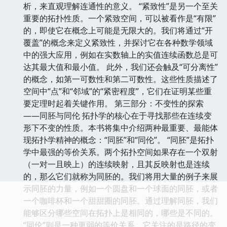
析，来直观理解连通性的意义。 “紧致性”是另一个至关
重要的拓扑性质。一个紧致空间，可以被看作是“有限”
的，即使它在概念上可能是无限大的。我们将通过“开
覆盖”的概念来定义紧致性，并探讨它在各种数学领域
中的强大应用，例如在实数轴上的实值连续函数总是可
达其最大值和最小值。 此外，我们还会触及“可分离性”
的概念，如第一可数性和第二可数性。这些性质描述了
空间中“点”和“邻域”的“紧密程度”，它们在证明某些重
要定理时起着关键作用。 第三部分：不变性的探索
——同胚与同伦 拓扑学的核心在于寻找那些在连续变
形下不变的性质。本书将集中介绍两种最重要、最能体
现拓扑学精神的概念：“同胚”和“同伦”。 “同胚”是拓扑
学中最强的等价关系。两个拓扑空间如果存在一个双射
（一对一且映上）的连续映射，且其反映射也是连续
的，那么它们就称为同胚的。我们将用大量的例子来展
示同胚的力量，例如一个圆盘和一个球面的同胚，或者
一个咖啡杯和一个甜甜圈的同胚。通过理解同胚，我们
能够区分哪些空间在拓扑上是相同的，哪些是不同的。
“同伦”则是一种更弱的等价关系，它关注的是路径的变