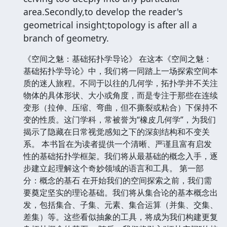
area.Secondly,to develop the reader's
geometrical insight;topology is after all a
branch of geometry.
《空间之魅：基础拓扑学导论》 在这本《空间之魅：
基础拓扑学导论》中，我们将一同踏上一场探索空间本
质的迷人旅程。不同于以往的几何学，拓扑学并不关注
物体的具体形状、大小或角度，而是专注于那些在连续
变形（拉伸、压缩、弯曲，但不撕裂或粘合）下保持不
变的性质。这门学科，常被誉为“橡皮几何学”，为我们
揭示了隐藏在日常视觉感知之下的深刻结构和不变关
系。 本书旨在为读者提供一个清晰、严谨且富有启发
性的基础拓扑学框架。我们将从最基础的概念入手，逐
步建立起理解这个奇妙领域的语言和工具。 第一部
分：概念的基石 在开始我们的空间探索之前，我们需
要奠定坚实的理论基础。我们将从集合论的基本概念出
发，包括集合、子集、元素、集合运算（并集、交集、
差集）等。这些看似抽象的工具，将成为我们构建更复