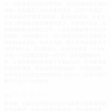
子，比如橡皮泥的拉伸和弯曲，经过作者细致入微的
讲解，竟然蕴含了如此丰富的信息，让我不禁感叹，
原来我曾经对“形状”的理解，是如此的浅薄。作者并
没有上来就抛出晦涩难懂的定义，而是循序渐进，从
最基础的集合论概念入手，一步步构建起整个拓扑学
的框架。这种讲解方式，对于像我这样缺乏深厚数学
背景的读者来说，简直是福音。我尤其喜欢书中关于
“同胚”的讨论，它让我明白，在拓扑学看来，一个杯
子和一个甜甜圈竟然是“一样”的！这种颠覆性的视
角，让我对事物的本质有了全新的认识，不再被表面
的形态所迷惑，而是去探究其内在的、不变的结构。
这本书没有给我造成任何阅读上的压力，反而让我对
数学产生了一种亲切感。
☆
☆
☆
☆
☆
评分
很有趣，范畴论讲代数拓扑的方式咱看不懂留着给数
学系的看吧，这本书强调几何直觉，适合物理系看。