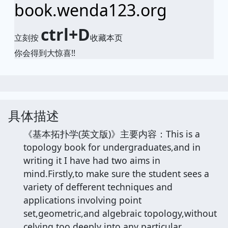
book.wenda123.org
ctrl+D
立刻按
收藏本页
你会得到大惊喜!!
具体描述
《基本拓扑学(英文版)》主要内容：This is a
topology book for undergraduates,and in
writing it I have had two aims in
mind.Firstly,to make sure the student sees a
variety of defferent techniques and
applications involving point
set,geometric,and algebraic topology,without
celving too deeply into any particular