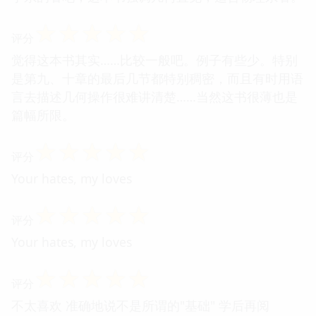
☆
☆
☆
☆
☆
评分
觉得这本书其实……比较一般吧。例子有些少。特别
是第九、十章的最后几节都特别稠密，而且有时用语
言去描述几何操作很难讲清楚……当然这书很薄也是
篇幅所限。
☆
☆
☆
☆
☆
评分
Your hates, my loves
☆
☆
☆
☆
☆
评分
Your hates, my loves
☆
☆
☆
☆
☆
评分
不太喜欢 准确地说不是所谓的"基础" 学后再阅