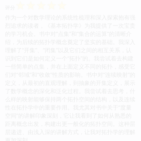
☆
☆
☆
☆
☆
评分
作为一个对数学理论的系统性梳理和深入探索抱有强
烈追求的读者，《基本拓扑学》为我提供了一次宝贵
的学习机会。书中对“点集”和“集合的运算”的清晰介
绍，为后续的拓扑学概念奠定了坚实的基础。我深入
理解了“开集”、“闭集”以及它们之间的相互关系，认
识到它们是如何定义一个“拓扑”的。我尝试着去构建
一些简单的点集，并在上面定义不同的拓扑，感受它
们对“邻域”和“收敛”性质的影响。书中对“连续映射”的
定义，从最初的直观理解，到抽象的开集定义，展示
了数学概念的深化和泛化过程。我尝试着去思考，什
么样的映射能够保持两个拓扑空间的结构，以及连续
性在拓扑学中的重要作用。我尤其对书中关于“度量
空间”的讲解印象深刻，它让我看到了如何从熟悉的
距离概念出发，构建出更一般化的拓扑空间。这种层
层递进、由浅入深的讲解方式，让我对拓扑学的理解
更加深刻。