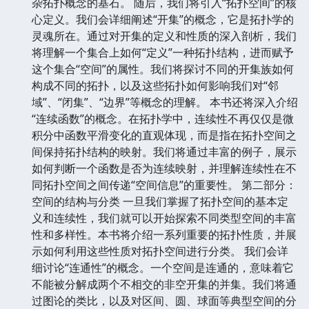
杂拓扑概念的基石。 随后，我们将引入“拓扑空间”的核
心定义。我们会详细阐述“开集”的概念，它是拓扑学的
灵魂所在。通过对开集的定义和性质的深入剖析，我们
将理解一个集合上如何“定义”一种拓扑结构，进而赋予
这个集合“空间”的属性。我们将探讨不同的开集族如何
构成不同的拓扑，以及这些拓扑如何影响我们对“邻
域”、“闭集”、“边界”等概念的理解。 本书还将深入介绍
“连续函数”的概念。在拓扑学中，连续性不再仅仅是微
积分中函数平滑变化的直观体现，而是指在拓扑空间之
间保持拓扑结构的映射。我们将通过丰富的例子，展示
如何判断一个函数是否为连续映射，并理解连续性在不
同拓扑空间之间传递“空间信息”的重要性。 第二部分：
空间的结构与分类 一旦我们掌握了拓扑空间的基本定
义和连续性，我们就可以开始探索不同类型空间的丰富
性和多样性。本书将介绍一系列重要的拓扑性质，并展
示如何利用这些性质对拓扑空间进行分类。 我们会详
细讨论“连通性”的概念。一个空间是连通的，意味着它
不能被分解成两个不相交的非空开集的并集。我们将通
过图论的类比，以及对区间、圆、球面等典型空间的分