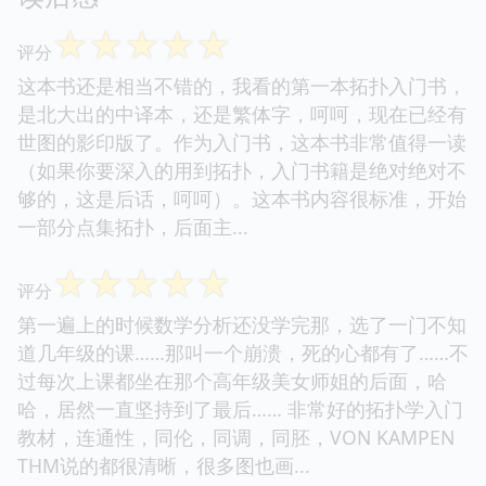
☆
☆
☆
☆
☆
评分
这本书还是相当不错的，我看的第一本拓扑入门书，
是北大出的中译本，还是繁体字，呵呵，现在已经有
世图的影印版了。作为入门书，这本书非常值得一读
（如果你要深入的用到拓扑，入门书籍是绝对绝对不
够的，这是后话，呵呵）。这本书内容很标准，开始
一部分点集拓扑，后面主...
☆
☆
☆
☆
☆
评分
第一遍上的时候数学分析还没学完那，选了一门不知
道几年级的课……那叫一个崩溃，死的心都有了……不
过每次上课都坐在那个高年级美女师姐的后面，哈
哈，居然一直坚持到了最后…… 非常好的拓扑学入门
教材，连通性，同伦，同调，同胚，VON KAMPEN
THM说的都很清晰，很多图也画...