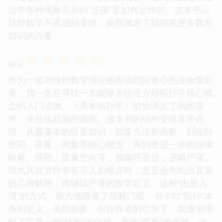
活中各种现象背后的“连接”是如何运作的。这本书让
我对数学不再感到畏惧，反而激发了我探索更多数学
知识的兴趣。
☆
☆
☆
☆
☆
评分
作为一名对纯粹数学理论抱有强烈好奇心的业余爱好
者，我一直在寻找一本能够系统性介绍拓扑学核心概
念的入门读物。《基本拓扑学》恰恰满足了我的需
求，并且远超我的预期。这本书的结构安排非常合
理，从最基本的前置知识，如集合论和函数，到拓扑
空间、开集、闭集等核心概念，再到更进一步的连续
映射、同胚、度量空间等，都循序渐进，逻辑严谨。
我尤其欣赏作者在引入新概念时，总是会先给出直观
的几何解释，再辅以严谨的数学定义，这种“由形入
理”的方式，极大地降低了理解门槛。书中对“拓扑”本
身的定义，虽然抽象，但在作者的引导下，我逐渐理
解了它是一种“结构”的保持，而非“度量”的保持。这