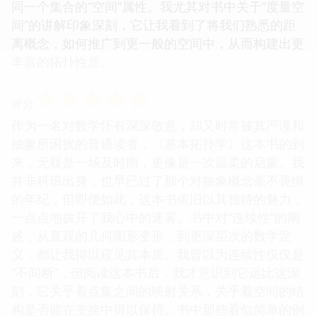
同一个集合的“空间”属性。我尤其对书中关于“度量空
间”的讲解印象深刻，它让我看到了将我们熟悉的距
离概念，如何推广到更一般的空间中，从而构建出更
丰富的拓扑性质。
☆
☆
☆
☆
☆
评分
作为一名对数学怀有深深敬意，却又时常被其严谨和
抽象所困扰的普通读者，《基本拓扑学》这本书的到
来，无疑是一场及时雨，更像是一次温柔的启蒙。我
并非科班出身，也早已过了那个对抽象概念毫不畏惧
的年纪，但即便如此，这本书依旧以其独特的魅力，
一点点地拨开了我心中的迷雾。书中对“连续性”的阐
述，从直观的几何图形变形，到更深层次的数学定
义，都让我得以窥见其本质。我曾以为连续性仅仅是
“不间断”，但阅读这本书后，我才意识到它远比这深
刻，它关乎着点集之间的映射关系，关乎着空间的结
构是否能在变换中得以保持。书中那些看似简单的例