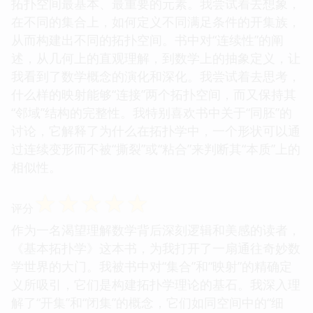
拓扑空间最基本、最重要的元素。我尝试着去想象，
在不同的集合上，如何定义不同满足条件的开集族，
从而构建出不同的拓扑空间。书中对“连续性”的阐
述，从几何上的直观理解，到数学上的抽象定义，让
我看到了数学概念的演化和深化。我尝试着去思考，
什么样的映射能够“连接”两个拓扑空间，而又保持其
“邻域”结构的完整性。我特别喜欢书中关于“同胚”的
讨论，它解释了为什么在拓扑学中，一个形状可以通
过连续变形而不被“撕裂”或“粘合”来判断其“本质”上的
相似性。
☆
☆
☆
☆
☆
评分
作为一名渴望理解数学背后深刻逻辑和美感的读者，
《基本拓扑学》这本书，为我打开了一扇通往奇妙数
学世界的大门。我被书中对“集合”和“映射”的精确定
义所吸引，它们是构建拓扑学理论的基石。我深入理
解了“开集”和“闭集”的概念，它们如同空间中的“细