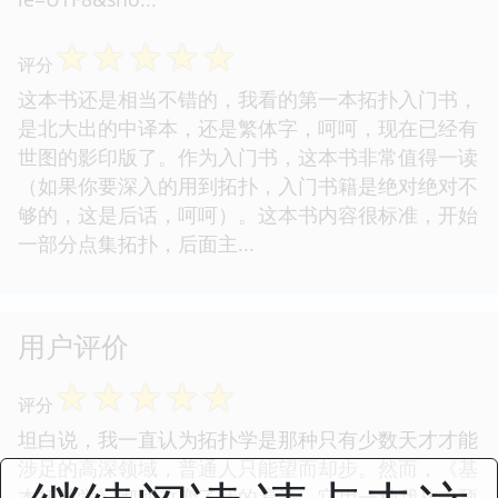
☆
☆
☆
☆
☆
评分
这本书还是相当不错的，我看的第一本拓扑入门书，
是北大出的中译本，还是繁体字，呵呵，现在已经有
世图的影印版了。作为入门书，这本书非常值得一读
（如果你要深入的用到拓扑，入门书籍是绝对绝对不
够的，这是后话，呵呵）。这本书内容很标准，开始
一部分点集拓扑，后面主...
用户评价
☆
☆
☆
☆
☆
评分
坦白说，我一直认为拓扑学是那种只有少数天才才能
涉足的高深领域，普通人只能望而却步。然而，《基
本拓扑学》彻底改变了我的看法。它用一种我从未预