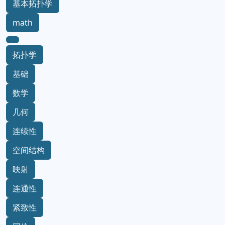
基本拓扑学
math
拓扑学
基础
数学
几何
连续性
空间结构
映射
连通性
紧致性