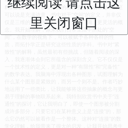
继续阅读 请点击这
料到的方式，将那些抽象的概念变得生动有趣，甚至
可以说是充满诗意。书中对于“空间”的定义，并非仅
里关闭窗口
仅是三维的笛卡尔坐标系，而是更广阔、更灵活的概
念。我开始理解，原来我们日常生活中所处的“空
间”，在数学的视角下，可以被赋予各种各样的性
质，而拓扑学正是研究这些性质的学科。书中对“紧
致性”的解释，虽然最初有些挑战，但随着阅读的深
入，我逐渐体会到它所蕴含的深刻含义。它不仅仅是
一个技术性的定义，更是对一种“有限性”和“完备性”
的数学表达。我脑海中浮现出各种图形，试图理解为
什么某个图形是紧致的，而另一个则不是。作者巧妙
地运用了一些类比，让我能够将这些抽象的概念与更
易于理解的事物联系起来。我特别欣赏书中关于“连
通性”的探讨，它让我明白了，即使一个图形被分割
成许多部分，只要它们在某种意义上是“连接”的，那
么它仍然可以被看作是一个整体。这种对“连接”的数
学化理解，给我带来了很大的启发，让我开始思考生