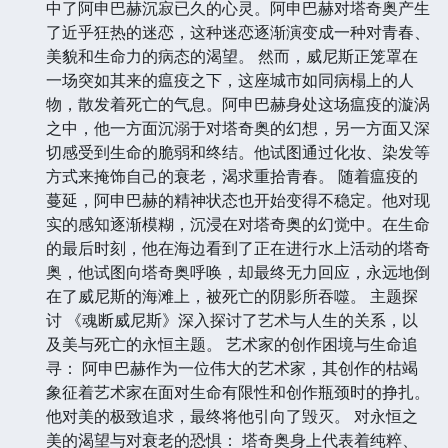
中了阿申巴赫沉寂已久的心灵。阿申巴赫对塔奇奥产生
了近乎狂热的迷恋，这种迷恋逐渐演变成一种对青春、
美貌和生命力的病态的渴望。 然而，威尼斯正笼罩在
一场突如其来的瘟疫之下，这座城市如同病榻上的人
物，散发着死亡的气息。阿申巴赫身处这场瘟疫的漩涡
之中，他一方面沉溺于对塔奇奥的幻想，另一方面又深
切感受到生命的脆弱和终结。他试图通过化妆、染发等
方式来掩饰自己的衰老，渴求重拾青春。 随着瘟疫的
蔓延，阿申巴赫的精神状态也开始变得不稳定。他对现
实的感知逐渐模糊，沉浸在对塔奇奥的幻觉中。在生命
的最后时刻，他在海边看到了正在进行水上活动的塔奇
奥，他试图向塔奇奥呼唤，却最终无力回应，永远地倒
在了威尼斯的海滩上，被死亡的阴影所吞噬。 主题探
讨 《魂断威尼斯》深入探讨了艺术与人生的关系，以
及美与死亡的永恒主题。 艺术家的创作困境与生命追
寻： 阿申巴赫作为一位伟大的艺术家，其创作的枯竭
象征着艺术家在面对生命有限性和创作瓶颈时的挣扎。
他对美的极致追求，最终将他引向了毁灭。 对永恒之
美的渴望与对衰老的恐惧： 塔奇奥身上代表着纯粹、