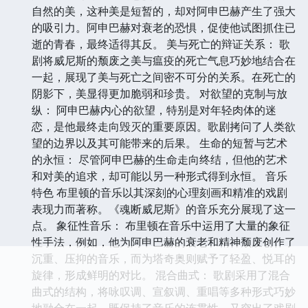
自然的美，这种美是短暂的，却对阿申巴赫产生了强大
的吸引力。阿申巴赫对衰老的恐惧，促使他试图抓住已
逝的青春，最终适得其反。 美与死亡的辩证关系： 歌
剧将威尼斯的颓废之美与瘟疫的死亡气息巧妙地结合在
一起，展现了美与死亡之间密不可分的关系。在死亡的
阴影下，美显得更加脆弱和珍贵。 对欲望的克制与放
纵： 阿申巴赫内心的欲望，特别是对年轻肉体的迷
恋，是他最终走向毁灭的重要原因。歌剧拷问了人类欲
望的边界以及其可能带来的后果。 生命的短暂与艺术
的永恒： 尽管阿申巴赫的生命走向终结，但他的艺术
和对美的追求，却可能以另一种形式得到永恒。 音乐
特色 布里顿的音乐以其深刻的心理刻画和精准的戏剧
表现力而著称。《魂断威尼斯》的音乐充分展现了这一
点。 象征性音乐： 布里顿在音乐中运用了大量的象征
性手法，例如，他为阿申巴赫的衰老和精神颓废创作了
沉重、压抑的音乐，而为塔奇奥则赋予了轻盈、悦耳的
旋律，形成鲜明的对比。 混合曲式： 歌剧采用了混合
曲式的结构，将咏叹调、宣叙调、重唱等多种形式巧妙