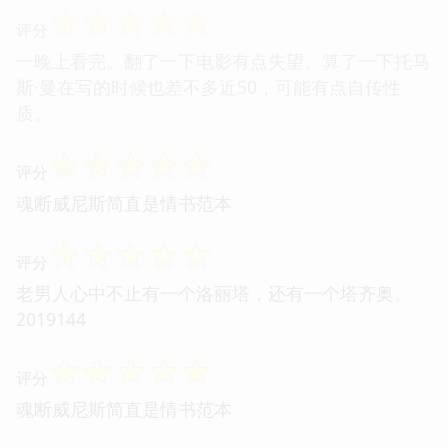
☆
☆
☆
☆
☆
评分
一晚上看完。翻了一下电影有点失望。算了一下托马
斯·曼在写的时候也差不多近50，可能有点自传性
质。
☆
☆
☆
☆
☆
评分
魂断威尼斯简直是情书范本
☆
☆
☆
☆
☆
评分
老男人心中不止有一个洛丽塔，还有一个塔齐奥。
2019144
☆
☆
☆
☆
☆
评分
魂断威尼斯简直是情书范本