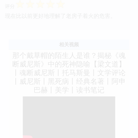
☆
☆
☆
☆
☆
评分
现在比以前更好地理解了老房子着火的危害。
相关视频
那个戴草帽的陌生人是谁？揭秘《魂
断威尼斯》中的死神隐喻【梁文道】
丨魂断威尼斯丨托马斯曼丨文学评论
丨威尼斯丨黑死病丨经典名著丨阿申
巴赫丨美学丨读书笔记