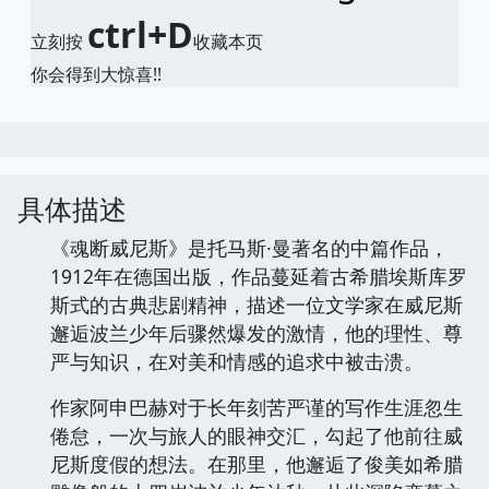
ctrl+D
立刻按
收藏本页
你会得到大惊喜!!
具体描述
《魂断威尼斯》是托马斯·曼著名的中篇作品，
1912年在德国出版，作品蔓延着古希腊埃斯库罗
斯式的古典悲剧精神，描述一位文学家在威尼斯
邂逅波兰少年后骤然爆发的激情，他的理性、尊
严与知识，在对美和情感的追求中被击溃。
作家阿申巴赫对于长年刻苦严谨的写作生涯忽生
倦怠，一次与旅人的眼神交汇，勾起了他前往威
尼斯度假的想法。在那里，他邂逅了俊美如希腊