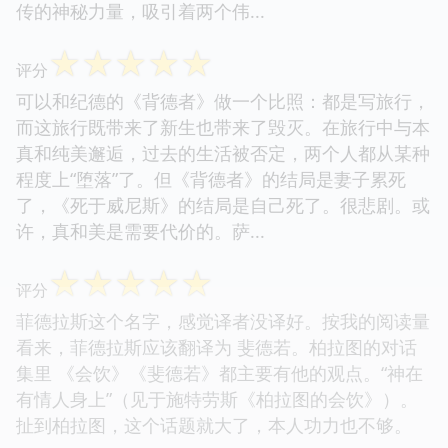
传的神秘力量，吸引着两个伟...
☆
☆
☆
☆
☆
评分
可以和纪德的《背德者》做一个比照：都是写旅行，
而这旅行既带来了新生也带来了毁灭。在旅行中与本
真和纯美邂逅，过去的生活被否定，两个人都从某种
程度上“堕落”了。但《背德者》的结局是妻子累死
了，《死于威尼斯》的结局是自己死了。很悲剧。或
许，真和美是需要代价的。萨...
☆
☆
☆
☆
☆
评分
菲德拉斯这个名字，感觉译者没译好。按我的阅读量
看来，菲德拉斯应该翻译为 斐德若。柏拉图的对话
集里 《会饮》《斐德若》都主要有他的观点。“神在
有情人身上”（见于施特劳斯《柏拉图的会饮》）。
扯到柏拉图，这个话题就大了，本人功力也不够。