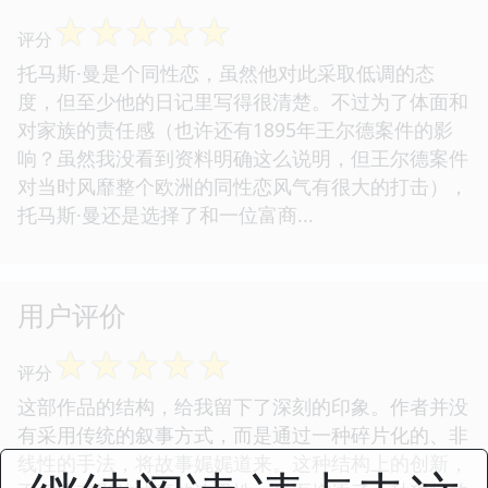
☆
☆
☆
☆
☆
评分
托马斯·曼是个同性恋，虽然他对此采取低调的态
度，但至少他的日记里写得很清楚。不过为了体面和
对家族的责任感（也许还有1895年王尔德案件的影
响？虽然我没看到资料明确这么说明，但王尔德案件
对当时风靡整个欧洲的同性恋风气有很大的打击），
托马斯·曼还是选择了和一位富商...
用户评价
☆
☆
☆
☆
☆
评分
这部作品的结构，给我留下了深刻的印象。作者并没
有采用传统的叙事方式，而是通过一种碎片化的、非
线性的手法，将故事娓娓道来。这种结构上的创新，