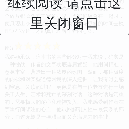
继续阅读 请点击这
不仅没有影响故事的连贯性，反而增添了一种独特的
艺术魅力。它更像是在拼凑一幅精美的马赛克，每一
个碎片都蕴含着丰富的意义，当它们组合在一起时，
里关闭窗口
便展现出令人震撼的全景。我需要花更多的时间去梳
理这些碎片，才能真正理解作者的意图。
☆
☆
☆
☆
☆
评分
我必须承认，这本书的某些部分对于我来说，确实是
一种挑战。作者的文字功底毋庸置疑，他用词精准，
意象丰富，营造出一种浓厚的氛围。然而，那种极度
的内省和对某些道德困境的深入挖掘，让我有时会感
到窒息。阅读的过程，更像是在与一位老友进行一场
关于人生、艺术和死亡的深刻对话，这种对话是沉重
的，需要极大的耐心和精神投入。我能感受到作者在
字里行间倾注的心血，他试图解剖人性中最复杂的部
分，而这无疑是一项艰巨而又充满魅力的事业。