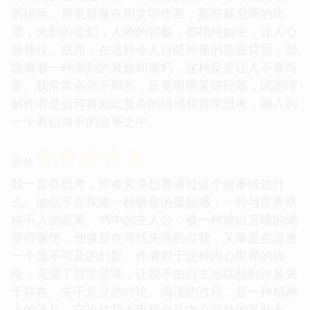
的描绘，简直就像在用文字作画，那些威尼斯的街
景，光影的变幻，人物的容貌，都栩栩如生，让人心
驰神往。然而，在这种令人目眩神迷的美丽背后，却
隐藏着一种深刻的衰败和腐朽，这种反差让人不寒而
栗。我常常会停下脚步，反复咀嚼某些段落，试图理
解作者是如何将如此复杂的情感和哲学思考，融入到
一个看似简单的故事之中。
☆
☆
☆
☆
☆
评分
我一直在思考，作者究竟想要通过这个故事传达什
么。他似乎在探索一种极致的孤独感，一种与世界格
格不入的疏离。书中的主人公，被一种难以言喻的渴
望所驱使，他像是在寻找失落的自我，又像是在追逐
一个遥不可及的幻影。作者对于这种内心世界的描
绘，充满了哲学意味，让我不由自主地联想到许多关
于存在、关于意义的讨论。阅读的过程，是一种精神
上的洗礼，它迫使我去审视自己内心深处的某些东