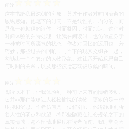
☆
☆
☆
☆
☆
评分
这本书给我最深刻的印象，莫过于作者对时间流逝的
敏锐感知。他笔下的时间，不是线性的、均匀的，而
是像一种粘稠的液体，时而凝固，时而加速。这种对
时间体验的独特处理，让我在阅读时，也仿佛置身于
一种被时间所裹挟的状态。作者对回忆的运用也十分
巧妙，那些过去的回响，与当下的现实交织在一起，
勾勒出一个个复杂的人物形象。这让我开始反思自己
与时间的关系，以及那些被遗忘或被珍藏的瞬间。
☆
☆
☆
☆
☆
评分
阅读这本书，让我体验到一种前所未有的情绪波动。
它并非那种能够让人轻松愉悦的读物，更多的是一种
压抑和沉思。作者仿佛是一位解剖师，他冷静地剖析
着人性的弱点和欲望，将那些隐藏在社会规范之下的
真实情感，毫不留情地展现在读者面前。我时常会因