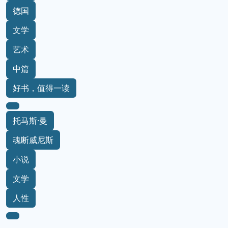
德国
文学
艺术
中篇
好书，值得一读
托马斯·曼
魂断威尼斯
小说
文学
人性