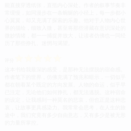
能直接穿透纸张，直抵内心深处。作者的叙事节奏非
常缓慢，如同漫步在一条蜿蜒的小径上，每一步都小
心翼翼，却又充满了探索的乐趣。他对于人物内心世
界的描绘，细致入微，甚至将那些潜藏在意识深处的
微妙情绪，都一一捕捉并放大，让读者仿佛也一同经
历了那些挣扎、迷惘与渴望。
☆
☆
☆
☆
☆
评分
这本书给我最深的感受，是那种无法摆脱的宿命感。
作者笔下的世界，仿佛充满了预兆和暗示，一切似乎
都在朝着某个既定的方向发展。人物的命运，似乎早
已注定，无论他们如何挣扎，都无法逃脱。这种宿命
的设定，让我感到一种莫名的悲哀，但也正是这种悲
哀，让故事更具感染力。我常常会思考，在人生的旅
途中，我们究竟有多少自由意志，又有多少是被无形
的力量所掌控。