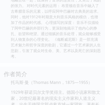
地融合在一起，既保持了音乐的连贯性，又突出了戏剧
的张力。 对时代元素的运用： 布里顿在音乐中融入了
古希腊音乐的元素，以呼应阿申巴赫对古典美的追求。
同时，他对1912年时期意大利音乐风格的模仿，也增
加了作品的时代感。 心理描写的深度： 音乐不仅描绘
了阿申巴赫的外部行为，更深刻地揭示了他内心的挣
扎、欲望和绝望。通过细腻的音乐处理，观众能够感受
到人物复杂的心理变化。 《魂断威尼斯》是一部充满
艺术魅力和哲学深度的歌剧，它通过一个艺术家的人生
悲剧，引发了观众对生命、美、艺术以及死亡的深刻思
考。
作者简介
托马斯·曼（Thomas Mann，1875—1955）
1929年获诺贝尔文学奖得主。德国小说家和散文
家，20世纪最著名的现实主义作家和人道主义
者，出生于德国北部卢卑克城一家望族。著有长