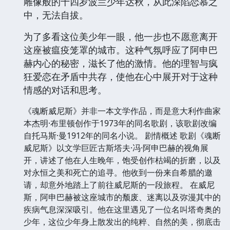
雕像般的十四岁波兰少年达秋，从此深陷恋慕之
中，无法自拔。
为了多看这位美少年一眼，他一步也不愿意离开
这座被瘟疫笼罩的城市。这种气氛呼应了阿申巴
赫内心的秘密，滋长了他的激情。他的理智与疯
狂爱恋在矛盾中共存，使他在心中展开对于这种
情感的对话和思考。
《魂断威尼斯》并非一本文学作品，而是意大利作曲家
本杰明·布里顿创作于1973年的同名歌剧，该歌剧改编
自托马斯·曼1912年的同名小说。 剧情概述 歌剧《魂断
威尼斯》以文学巨匠古斯塔夫·冯·阿申巴赫的视角展
开，讲述了他在人生晚年，饱受创作枯竭的折磨，以及
对永恒之美和死亡的追寻。他收到一份来自希腊的邀
请，却意外地踏上了前往威尼斯的一段旅程。 在威尼
斯，阿申巴赫被这座城市的颓废、迷离以及弥漫其中的
疾病气息深深吸引。他在这里遇见了一位名叫塔奇奥的
少年，这位少年身上散发出的纯粹、自然的美，彻底击