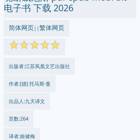
电子书 下载 2026
简体网页
繁体网页
||
☆
☆
☆
☆
☆
出版者:江苏凤凰文艺出版社
作者:[德] 托马斯·曼
出品人:九天译文
页数:264
译者:姬健梅