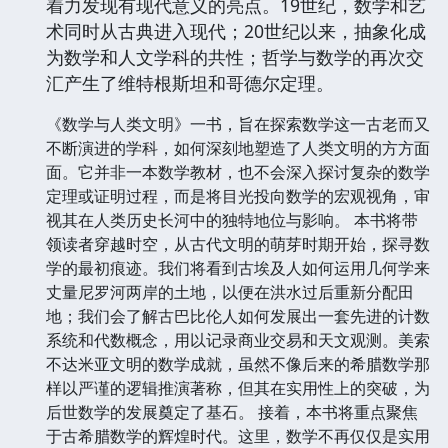
着力发现有现代意义的亮点。19世纪，数学和艺
术同时从古典进入现代；20世纪以来，抽象化成
为数学和人文学科的共性；哲学与数学的再次交
汇产生了维特根斯坦和哥德尔定理。
《数学与人类文明》一书，旨在探索数学这一古老而又
不断演进的学科，如何深刻地塑造了人类文明的方方面
面。它并非一本数学教材，也不会深入探讨复杂的数学
定理或证明过程，而是将目光投向数学的宏观视角，审
视其在人类历史长河中的独特地位与影响。 本书将带
领读者穿越时空，从古代文明的萌芽时期开始，探寻数
学的最初痕迹。我们将看到古埃及人如何运用几何学来
丈量尼罗河两岸的土地，以便在洪水过后重新分配田
地；我们会了解古巴比伦人如何发展出一套先进的计数
系统和代数概念，用以记录商业交易和天文观测。美索
不达米亚文明的数学成就，虽然不像后来的希腊数学那
样以严谨的逻辑推演著称，但其在实用性上的突破，为
后世数学的发展奠定了基石。 接着，本书将重点聚焦
于古希腊数学的辉煌时代。这里，数学不再仅仅是实用