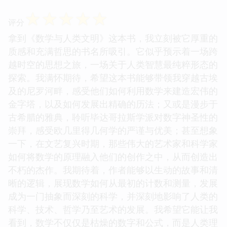
☆
☆
☆
☆
☆
评分
拿到《数学与人类文明》这本书，我立刻被它厚重的
质感和充满哲思的书名所吸引。它似乎预示着一场跨
越时空的思想之旅，一场关于人类智慧最纯粹形态的
探索。我满怀期待，希望这本书能够带领我穿越古埃
及的尼罗河畔，感受他们如何利用数学来建造宏伟的
金字塔，以及如何发展出精确的历法；又或是漫步于
古希腊的雅典，聆听毕达哥拉斯学派对数字神圣性的
崇拜，感受欧几里得几何学的严谨与优美；甚至想象
一下，在文艺复兴时期，那些伟大的艺术家和科学家
如何将数学的原理融入他们的创作之中，从而创造出
不朽的杰作。我期待着，作者能够以生动的故事和清
晰的逻辑，展现数学如何从最初的计数和测量，发展
成为一门抽象而深刻的科学，并深刻地影响了人类的
科学、技术、哲学乃至艺术的发展。我希望它能让我
看到，数学不仅仅是枯燥的数字和公式，而是人类理