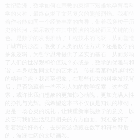
世纪欧洲，数学如何在宗教的束缚下艰难地孕育着科
学的火种，最终点燃了文艺复兴的熊熊烈焰。我期待
着作者能如同一个经验丰富的向导，带着我穿梭于历
史的长河，揭示数学在其中扮演的隐秘而又关键的角
色。是数学的发明推动了工程技术的飞跃，从而塑造
了城市的形态，改变了人类的居住方式？还是数学的
抽象逻辑，为哲学思考提供了坚实的基石，从而影响
了人们的世界观和价值观？亦或是，数学的优雅与和
谐，本身就如同文明的艺术品，传递着某种超越时空
的精神旨趣？我甚至想象，在那些伟大的科学发现背
后，是否隐藏着一些不为人知的数学探索，这些探
索，或许比我们想象的更加惊心动魄，更加充满人性
的挣扎与光辉。我希望这本书不仅仅是知识的堆砌，
更是一场心灵的洗礼，让我重新审视数学的意义，以
及它与我们生活息息相关的方方面面。我准备好了，
带着我的好奇心，去探索这隐藏在数字和符号背后
的，波澜壮阔的文明画卷。