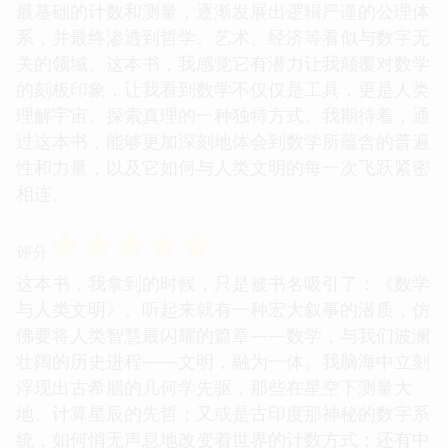
最基础的计数和测量，逐渐发展出逻辑严谨的公理体
系，并最终渗透到哲学、艺术、经济等看似与数字无
关的领域。这本书，我感觉它有潜力让我颠覆对数学
的刻板印象，让我看到数学不仅仅是工具，更是人类
理解宇宙、探索真理的一种独特方式。我期待着，通
过这本书，能够更加深刻地体会到数学所蕴含的普遍
性和力量，以及它如何与人类文明的每一次飞跃紧密
相连。
☆
☆
☆
☆
☆
评分
这本书，我拿到的时候，只是被书名吸引了：《数学
与人类文明》。听起来就有一种宏大叙事的潜质，仿
佛要将人类智慧最闪耀的篇章——数学，与我们波澜
壮阔的历史进程——文明，融为一体。我脑海中立刻
浮现出古希腊的几何学先驱，那些在星空下测量大
地、计算星辰的先哲；又或是古印度那神秘的数字系
统，如何悄无声息地改变着世界的计数方式；还有中