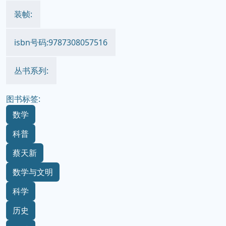
装帧:
isbn号码:9787308057516
丛书系列:
图书标签:
数学
科普
蔡天新
数学与文明
科学
历史