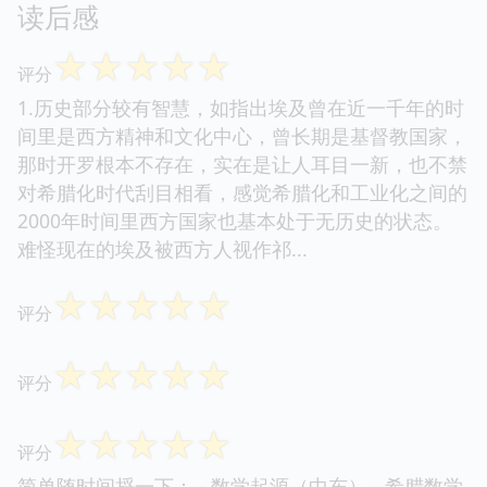
读后感
☆
☆
☆
☆
☆
评分
1.历史部分较有智慧，如指出埃及曾在近一千年的时
间里是西方精神和文化中心，曾长期是基督教国家，
那时开罗根本不存在，实在是让人耳目一新，也不禁
对希腊化时代刮目相看，感觉希腊化和工业化之间的
2000年时间里西方国家也基本处于无历史的状态。
难怪现在的埃及被西方人视作祁...
☆
☆
☆
☆
☆
评分
☆
☆
☆
☆
☆
评分
☆
☆
☆
☆
☆
评分
简单随时间捋一下： - 数学起源（中东） - 希腊数学