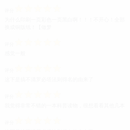
☆
☆
☆
☆
☆
评分
为什么印刷一页彩色一页黑白啊！！！不开心！全部
换成铜版纸！【做梦
☆
☆
☆
☆
☆
评分
感觉一般
☆
☆
☆
☆
☆
评分
这下是搞不清罗必塔法则得名的由来了
☆
☆
☆
☆
☆
评分
我觉得非常不错的一本科普读物，很想看看其他几本
☆
☆
☆
☆
☆
评分