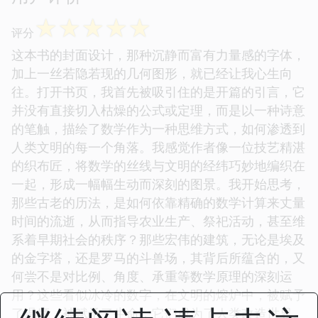
☆
☆
☆
☆
☆
评分
这本书的封面设计，那种沉静而富有力量感的字体，
加上一丝若隐若现的几何图形，就已经让我心生向
往。打开书页，我首先被吸引住的是开篇的引言，它
并没有直接切入枯燥的公式或定理，而是以一种诗意
的笔触，描绘了数学作为一种思维方式，如何渗透到
人类文明的每一个角落。我感觉作者像一位技艺精湛
的织布匠，将数学的丝线与文明的经纬巧妙地编织在
一起，形成一幅幅生动而深刻的图景。我开始思考，
那些古老的历法，是如何依靠精确的数学计算来丈量
时间的流逝，从而指导农业生产、祭祀活动，甚至维
系着早期社会的秩序？那些宏伟的建筑，无论是埃及
的金字塔，还是罗马的斗兽场，其背后所蕴含的，又
何尝不是对比例、角度、承重等数学原理的深刻运
用？这些看似冰冷的数字，在文明的熔炉中，被赋予
了温度，被赋予了生命，它们成为了人类改造世界、