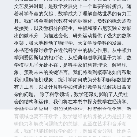
文艺复兴时期，是数学发展史上一个重要的转折点。随
着科学革命的兴起，数学成为了理解自然世界的有力工
具。我们将会看到代数符号的标准化，负数的概念逐渐
被接受，以及微积分的诞生。牛顿和莱布尼茨独立发展
出的微积分，为描述变化、研究运动提供了强大的数学
框架，极大地推动了物理学、天文学等学科的发展。
本书还将探讨数学在近代科学中的核心作用。从牛顿力
学到爱因斯坦的相对论，从经典电磁学到量子力学，数
学模型几乎无处不在，是科学家们构建理论、解释现
象、预测未来的关键语言。我们将看到概率论如何帮助
我们理解随机现象，统计学如何成为分析和解读数据的
有力工具，以及计算科学如何通过数学算法解决日益复
杂的问题。 除了科学领域，数学还深刻影响了人类社
会的结构和运作。我们将在本书中探究数学在经济学、
金融学中的应用，例如风险评估、投资组合优化等。教
育领域也离不开数学，数学思维的培养被认为是提升逻
辑能力和解决问题能力的关键。甚至在艺术和音乐领
域，我们也能找到数学的影子，例如黄金分割、比例关