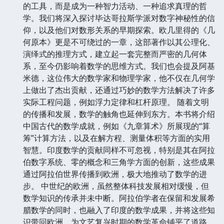
的工具，而是成为一种智力活动、一种追求真理的哲
学。我们将深入探讨毕达哥拉斯学派对数字神秘性的信
仰，以及他们对数形关系的早期探索。欧几里得的《几
何原本》更是不可绕过的一章，这部著作以其公理化、
演绎式的推理方式，建立起一套完整而严密的几何体
系，至今仍影响着数学的思维方式。我们也会提及阿基
米德，这位伟大的数学家和物理学家，他不仅在几何学
上做出了杰出贡献，还通过巧妙的数学方法解决了许多
实际工程问题，例如浮力定律和杠杆原理。 随着文明
的传播和发展，数学的触角也延伸到东方。本书将介绍
中国古代的数学成就，例如《九章算术》所展现的“算
筹”计算方法，以及在解方程、测量体积等方面的实用
智慧。印度数学的贡献同样不可忽视，特别是其在阿拉
伯数字系统、零的概念和三角学方面的创新，这些成果
通过阿拉伯世界传播到欧洲，极大地推动了数学的进
步。 中世纪的欧洲，虽然整体科技发展相对缓慢，但
数学知识的传承并未中断。阿拉伯学者在保留和发展希
腊数学的同时，也融入了印度的数学成果，并将这些知
识带回欧洲，为文艺复兴时期的数学革命铺平了道路。