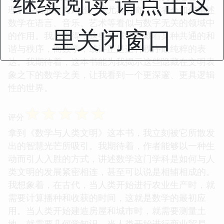
继续阅读 请点击这
理解宇宙的有力武器。我尤其好奇，作者会如何阐述
数学在语言、音乐、艺术等看似与数字无关的领域中
里关闭窗口
的作用。我总觉得，这些领域中隐藏着某种共通的和
谐与秩序，而数学，或许正是这种秩序最纯粹的表
达。我期待着，这本书能为我揭示这些隐藏在文明表
象之下的数学之美，让我看到一个更深邃、更具逻辑
性的世界。
☆
☆
☆
☆
☆
评分
拿到《数学与人类文明》这本书，我立刻被它所散发
出的智慧光芒所吸引。我期待着，作者能够以一种生
动而引人入胜的方式，讲述数学这门学科是如何与人
类文明的发展紧密相连，甚至可以说是相辅相成的。
我想象着，在古代，当人类开始进行农业生产时，就
需要计算播种和收获的时间，这就是数学的最初应
用。当人类开始建造房屋和城市时，就需要测量土
地，就需要几何学知识。当人类开始进行商业贸易